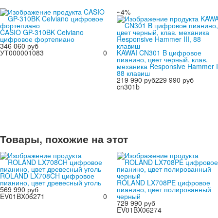
~4%
CASIO GP-310BK Celviano
цифровое фортепиано
346 060 руб
УТ000001083
0
KAWAI CN301 B цифровое
пианино, цвет черный, клав.
механика Responsive Hammer II
88 клавиш
219 990 руб
229 990 руб
cn301b
Товары, похожие на этот
ROLAND LX708CH цифровое
пианино, цвет древесный уголь
ROLAND LX708PE цифровое
569 990 руб
пианино, цвет полированный
EV01BX06271
0
черный
729 990 руб
EV01BX06274