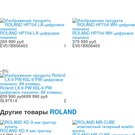
ROLAND HP704-LA цифровое
ROLAND HP704-WH цифровое
пианино
пианино
269 990 руб
379 990 руб
EV01BX06463
1
EV01BX06465
~5%
Roland LX-9-PW KSL-9-PW
цифровое пианино, 88 клавиш,
659 990 руб
699 990 руб
SL97514
2
Другие
товары
ROLAND
ROLAND KD-9 кик-триггер
14 990 руб
ROLAND MB-CUBE компактный