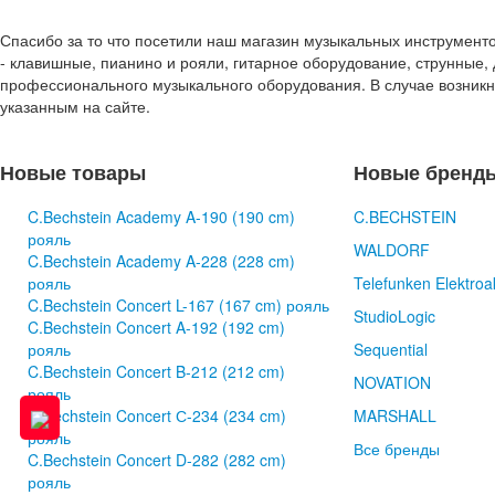
Спасибо за то что посетили наш магазин музыкальных инструмент
- клавишные, пианино и рояли, гитарное оборудование, струнные, 
профессионального музыкального оборудования. В случае возник
указанным на сайте.
Новые товары
Новые бренд
C.Bechstein Academy A-190 (190 cm)
C.BECHSTEIN
рояль
WALDORF
C.Bechstein Academy A-228 (228 cm)
рояль
Telefunken Elektroa
C.Bechstein Concert L-167 (167 cm) рояль
StudioLogic
C.Bechstein Concert A-192 (192 cm)
рояль
Sequential
C.Bechstein Concert B-212 (212 cm)
NOVATION
рояль
C.Bechstein Concert С-234 (234 cm)
MARSHALL
рояль
Все бренды
C.Bechstein Concert D-282 (282 cm)
рояль