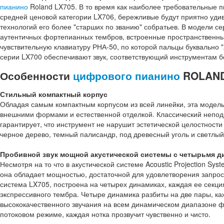
пианино
Roland LX705. В то время как наиболее требовательные 
средней ценовой категории LX706, бережливые будут приятно уд
технологий его более "старших по званию" собратьев. В модели 
аутентичных фортепианных тембров, встроенные пространственны
чувствительную клавиатуру РНА-50, по которой пальцы буквально 
серии LX700 обеспечивают звук, соответствующий инструментам бо
Особенности
цифрового пианино
ROLAND
Стильный компактный корпус
Обладая самым компактным корпусом из всей линейки, эта модел
внешними формами и естественной отделкой. Классический непо
гарантирует, что инструмент не нарушит эстетической целостности
черное дерево, темный палисандр, под древесный уголь и светлый
Пробивной звук мощной акустической системы с четырьмя д
Несмотря на то что в акустической системе Acoustic Projection S
она обладает мощностью, достаточной для удовлетворения запро
система LX705, построена на четырех динамиках, каждая ее секц
экспрессивного тембра. Четыре динамика разбиты на две пары, к
высококачественного звучания на всем динамическом диапазоне ф
потоковом режиме, каждая нотка прозвучит чувственно и чисто.