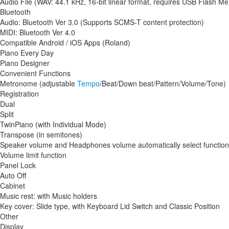
Audio File (WAV: 44.1 kHz, 16-bit linear format, requires USB Flash M
Bluetooth
Audio: Bluetooth Ver 3.0 (Supports SCMS-T content protection)
MIDI: Bluetooth Ver 4.0
Compatible Android / iOS Apps (Roland)
Piano Every Day
Piano Designer
Convenient Functions
Metronome (adjustable
Tempo
/Beat/Down beat/Pattern/Volume/Tone)
Registration
Dual
Split
TwinPiano (with Individual Mode)
Transpose (in semitones)
Speaker volume and Headphones volume automatically select function
Volume limit function
Panel Lock
Auto Off
Cabinet
Music rest: with Music holders
Key cover: Slide type, with Keyboard Lid Switch and Classic Position
Other
Display