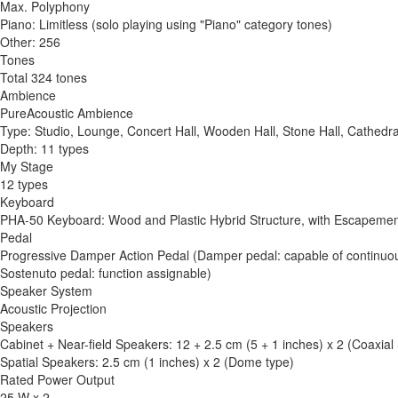
Max. Polyphony
Piano: Limitless (solo playing using "Piano" category tones)
Other: 256
Tones
Total 324 tones
Ambience
PureAcoustic Ambience
Type: Studio, Lounge, Concert Hall, Wooden Hall, Stone Hall, Cathedra
Depth: 11 types
My Stage
12 types
Keyboard
PHA-50 Keyboard: Wood and Plastic Hybrid Structure, with Escapemen
Pedal
Progressive Damper Action Pedal (Damper pedal: capable of continuous 
Sostenuto pedal: function assignable)
Speaker System
Acoustic Projection
Speakers
Cabinet + Near-field Speakers: 12 + 2.5 cm (5 + 1 inches) x 2 (Coaxia
Spatial Speakers: 2.5 cm (1 inches) x 2 (Dome type)
Rated Power Output
25 W x 2