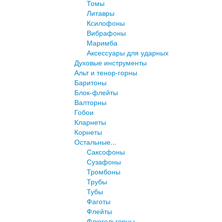
Томы
Литавры
Ксилофоны
Вибрафоны
Маримба
Аксессуары для ударных
Духовые инструменты
Альт и тенор-горны
Баритоны
Блок-флейты
Валторны
Гобои
Кларнеты
Корнеты
Остальные...
Саксофоны
Сузафоны
Тромбоны
Трубы
Тубы
Фаготы
Флейты
Флюгельгорны