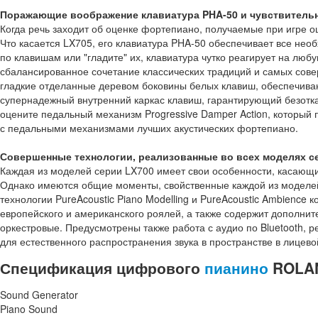
Поражающие воображение клавиатура PHA-50 и чувствительн
Когда речь заходит об оценке фортепиано, получаемые при игре о
Что касается LX705, его клавиатура PHA-50 обеспечивает все не
по клавишам или "гладите" их, клавиатура чутко реагирует на люб
сбалансированное сочетание классических традиций и самых сове
гладкие отделанные деревом боковины белых клавиш, обеспечив
супернадежный внутренний каркас клавиш, гарантирующий безотка
оцените педальный механизм Progressive Damper Action, который 
с педальными механизмами лучших акустических фортепиано.
Совершенные технологии, реализованные во всех моделях с
Каждая из моделей серии LX700 имеет свои особенности, касающие
Однако имеются общие моменты, свойственные каждой из моделе
технологии PureAcoustic Piano Modelling и PureAcoustic Ambience 
европейского и американского роялей, а также содержит дополнит
оркестровые. Предусмотрены также работа с аудио по Bluetooth, 
для естественного распространения звука в пространстве в лицево
Спецификация цифрового
пианино
ROLAN
Sound Generator
​​​​​​​Piano Sound