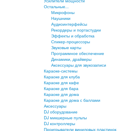
Усилители мощности
Остальные...
Микрофоны
Наушники
Аудиоинтерфейсы
Рекордеры и портастудии
Эффекты и обработка
Спикер-процессоры
Звуковые карты
Программное обеспечение
Динамики, драйверы
Аксессуары для звукозаписи
Караоке-системы
Караоке для клуба
Караоке для кафе
Караоке для бара
Караоке для дома
Караоке для дома с баллами
Аксессуары
DJ оборудование
DJ микшерные пульты
DJ контроллеры
Проигрыватели виниловых пластинок