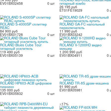
EV01BX02458
0 шт
гитарный комбо
26 195 руб
ET01FE19029
0 
ROLAND S-4000SP сплиттер
ROLAND GA-FC напольный
REAC
переключатель
84 900 руб
11 990 руб
EV01BX01728
0 шт
EV01BX03242
0 
ROLAND Blues Cube Tour
ROLAND V-1200HD видео
гитарный усилитель
микшер
119 490 руб
1 200 990 руб
EV01BX05139
0 шт
EV01BX04911
0 
ROLAND HP603-ACB цифровое
ROLAND TR-8S драм-машина
пианино
91 990 руб
135 000 руб
EV01BX05981
0 
EV01BX05832
0 шт
~17%