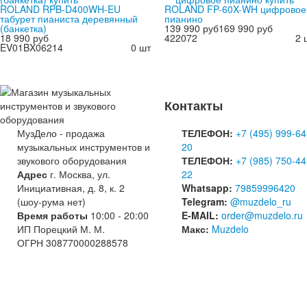
ROLAND RPB-D400WH-EU
ROLAND FP-60X-WH цифровое
табурет пианиста деревянный
пианино
(банкетка)
139 990 руб
169 990 руб
18 990 руб
422072
2 
EV01BX06214
0 шт
Контакты
МузДело - продажа
ТЕЛЕФОН:
+7 (495) 999-64
музыкальных инструментов и
20
звукового оборудования
ТЕЛЕФОН:
+7 (985) 750-44
Адрес
г. Москва, ул.
22
Инициативная, д. 8, к. 2
Whatsapp:
79859996420
(шоу-рума нет)
Telegram:
@muzdelo_ru
Время работы
10:00 - 20:00
E-MAIL:
order@muzdelo.ru
ИП Порецкий М. М.
Макс:
Muzdelo
ОГРН 308770000288578