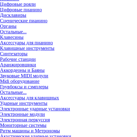
Цифровые рояли
Цифровые пианино
Дисклавиры
Сценические пианино
Органы
Остальные...
Клавесины
Аксессуары для пианино
Клавишные инструменты
Синтезаторы
Рабочие станции
Аранжировщики
Аккордеоны и Баяны
Звуковые MIDI модули
Midi оборудование
Грувбоксы и сэмплеры
Остальные...
Аксессуары для клавишных
Ударные инструменты
Электронные ударные установки
Электронные модули
Электронная перкуссия
Мониторные системы
Ритм машины и Метрономы
Акустические ударные установки