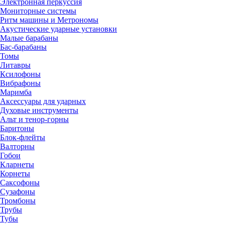
Электронная перкуссия
Мониторные системы
Ритм машины и Метрономы
Акустические ударные установки
Малые барабаны
Бас-барабаны
Томы
Литавры
Ксилофоны
Вибрафоны
Маримба
Аксессуары для ударных
Духовые инструменты
Альт и тенор-горны
Баритоны
Блок-флейты
Валторны
Гобои
Кларнеты
Корнеты
Саксофоны
Сузафоны
Тромбоны
Трубы
Тубы