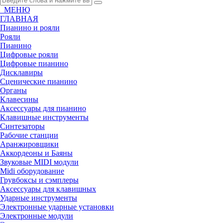
МЕНЮ
ГЛАВНАЯ
Пианино и рояли
Рояли
Пианино
Цифровые рояли
Цифровые пианино
Дисклавиры
Сценические пианино
Органы
Клавесины
Аксессуары для пианино
Клавишные инструменты
Синтезаторы
Рабочие станции
Аранжировщики
Аккордеоны и Баяны
Звуковые MIDI модули
Midi оборудование
Грувбоксы и сэмплеры
Аксессуары для клавишных
Ударные инструменты
Электронные ударные установки
Электронные модули