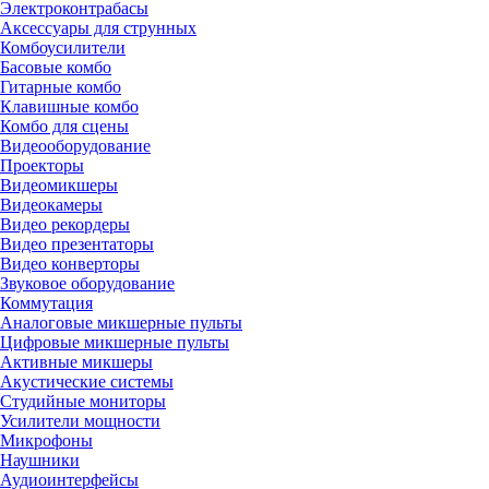
Электроконтрабасы
Аксессуары для струнных
Комбоусилители
Басовые комбо
Гитарные комбо
Клавишные комбо
Комбо для сцены
Видеооборудование
Проекторы
Видеомикшеры
Видеокамеры
Видео рекордеры
Видео презентаторы
Видео конверторы
Звуковое оборудование
Коммутация
Аналоговые микшерные пульты
Цифровые микшерные пульты
Активные микшеры
Акустические системы
Студийные мониторы
Усилители мощности
Микрофоны
Наушники
Аудиоинтерфейсы