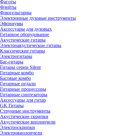
Фаготы
Флейты
Флюгельгорны
Электронные духовые инструменты
Эфониумы
Аксессуары для духовых
Гитарное оборудование
Акустические гитары
Электроакустические гитары
Классические гитары
Электрогитары
Бас-гитары
Гитары серии Silent
Гитарные комбо
Басовые комбо
Гитарные педали
Гитарные процессоры
Гитарные синтезаторы
Аксессуары для гитар
GK Гитары
Струнные инструменты
Акустические скрипки
Акустические виолончели
Электроскрипки
Электровиолончели