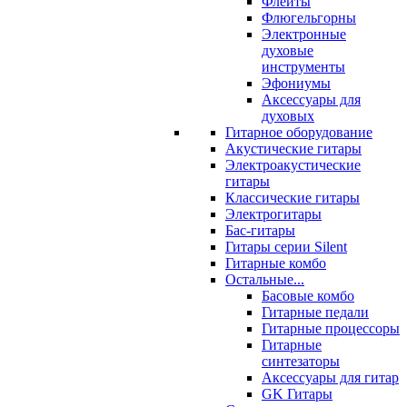
Флейты
Флюгельгорны
Электронные
духовые
инструменты
Эфониумы
Аксессуары для
духовых
Гитарное оборудование
Акустические гитары
Электроакустические
гитары
Классические гитары
Электрогитары
Бас-гитары
Гитары серии Silent
Гитарные комбо
Остальные...
Басовые комбо
Гитарные педали
Гитарные процессоры
Гитарные
синтезаторы
Аксессуары для гитар
GK Гитары