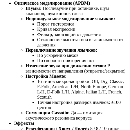
Физическое моделирование (APBM)
Шумы:
Послезвучие при остановке, шум
клапанов, шум кнопок слева
Индивидуальное моделирование язычков:
Порог гистерезиса
Кривая экспрессии
Фильтр, зависящий от давления
Отклонение высоты тона в зависимости от
давления
Переключение звучания язычков:
По ускорению мехов
По скорости повторения нот
Изменение звука при движении мехов:
В
зависимости от направления (открытие/закрытие)
Настройка Musette:
16 типов микронастройки: Off, Dry, Classic,
F-Folk, American L/H, North Europe, German
L/H, D-Folk L/H, Alpine, Italian L/H, French,
Scottish
Точная настройка размеров язычков: ±100
центов
Симуляция Cassotto:
Да — имитация
акустического резонанса корпуса
Эффекты
Реверберация / Хорус / Дилей:
8 / 8 / 10 типов