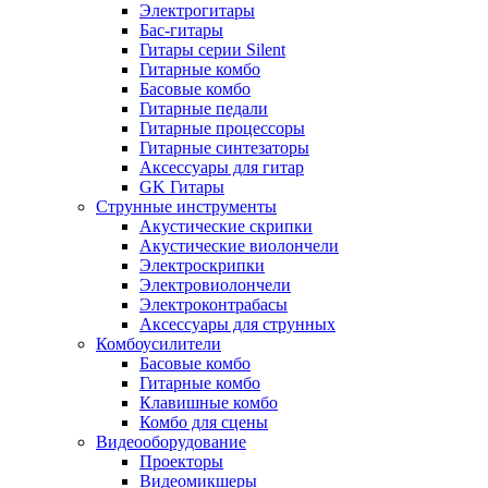
Электрогитары
Бас-гитары
Гитары серии Silent
Гитарные комбо
Басовые комбо
Гитарные педали
Гитарные процессоры
Гитарные синтезаторы
Аксессуары для гитар
GK Гитары
Струнные инструменты
Акустические скрипки
Акустические виолончели
Электроскрипки
Электровиолончели
Электроконтрабасы
Аксессуары для струнных
Комбоусилители
Басовые комбо
Гитарные комбо
Клавишные комбо
Комбо для сцены
Видеооборудование
Проекторы
Видеомикшеры