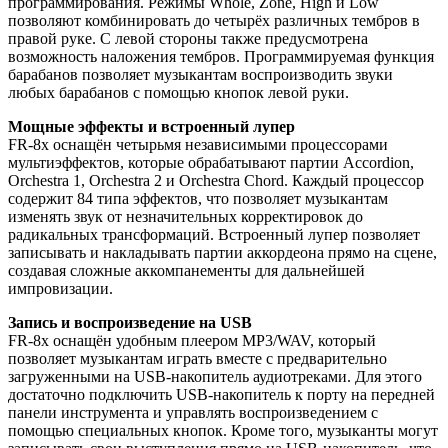
программирования. Режимы Whole, Zone, High и Low
позволяют комбинировать до четырёх различных тембров в
правой руке. С левой стороны также предусмотрена
возможность наложения тембров. Программируемая функция
барабанов позволяет музыкантам воспроизводить звуки
любых барабанов с помощью кнопок левой руки.
Мощные эффекты и встроенный лупер
FR-8x оснащён четырьмя независимыми процессорами
мультиэффектов, которые обрабатывают партии Accordion,
Orchestra 1, Orchestra 2 и Orchestra Chord. Каждый процессор
содержит 84 типа эффектов, что позволяет музыкантам
изменять звук от незначительных корректировок до
радикальных трансформаций. Встроенный лупер позволяет
записывать и накладывать партии аккордеона прямо на сцене,
создавая сложные аккомпанементы для дальнейшей
импровизации.
Запись и воспроизведение на USB
FR-8x оснащён удобным плеером MP3/WAV, который
позволяет музыкантам играть вместе с предварительно
загруженными на USB-накопитель аудиотреками. Для этого
достаточно подключить USB-накопитель к порту на передней
панели инструмента и управлять воспроизведением с
помощью специальных кнопок. Кроме того, музыканты могут