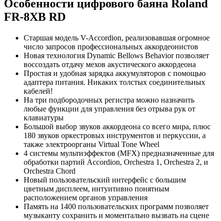
Особенности цифрового баяна Roland
FR-8XB RD
Старшая модель V-Accordion, реализовавшая огромное
число запросов профессиональных аккордеонистов
Новая технология Dynamic Bellows Behavior позволяет
воссоздать отдачу мехов акустического аккордеона
Простая и удобная зарядка аккумуляторов с помощью
адаптера питания. Никаких толстых соединительных
кабелей!
На три подбородочных регистра можно назначить
любые функции для управления без отрыва рук от
клавиатуры
Большой выбор звуков аккордеона со всего мира, плюс
180 звуков оркестровых инструментов и перкуссии, а
также электроорганы Virtual Tone Wheel
4 системы мультиэффектов (MFX) предназначенные для
обработки партий Accordion, Orchestra 1, Orchestra 2, и
Orchestra Chord
Новый пользовательский интерфейс с большим
цветным дисплеем, интуитивно понятным
расположением органов управления
Память на 1400 пользовательских программ позволяет
музыканту сохранить и моментально вызвать на сцене