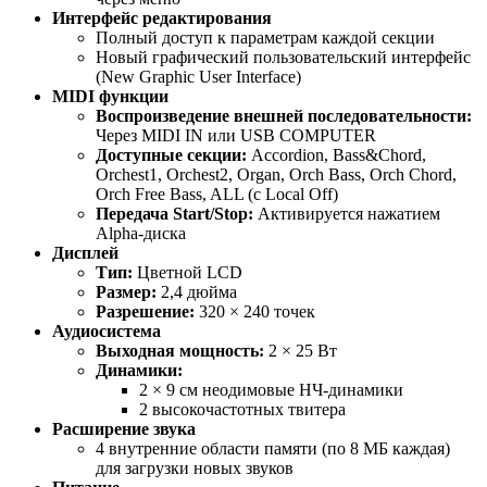
Интерфейс редактирования
Полный доступ к параметрам каждой секции
Новый графический пользовательский интерфейс
(New Graphic User Interface)
MIDI функции
Воспроизведение внешней последовательности:
Через MIDI IN или USB COMPUTER
Доступные секции:
Accordion, Bass&Chord,
Orchest1, Orchest2, Organ, Orch Bass, Orch Chord,
Orch Free Bass, ALL (с Local Off)
Передача Start/Stop:
Активируется нажатием
Alpha-диска
Дисплей
Тип:
Цветной LCD
Размер:
2,4 дюйма
Разрешение:
320 × 240 точек
Аудиосистема
Выходная мощность:
2 × 25 Вт
Динамики:
2 × 9 см неодимовые НЧ-динамики
2 высокочастотных твитера
Расширение звука
4 внутренние области памяти (по 8 МБ каждая)
для загрузки новых звуков