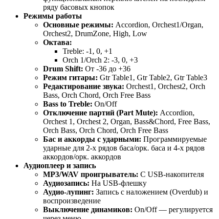
ряду басовых кнопок
Режимы работы
Основные режимы:
Accordion, Orchest1/Organ,
Orchest2, DrumZone, High, Low
Октава:
Treble: -1, 0, +1
Orch 1/Orch 2: -3, 0, +3
Drum Shift:
От -36 до +36
Режим гитары:
Gtr Table1, Gtr Table2, Gtr Table3
Редактирование звука:
Orchest1, Orchest2, Orch
Bass, Orch Chord, Orch Free Bass
Bass to Treble:
On/Off
Отключение партий (Part Mute):
Accordion,
Orchest 1, Orchest 2, Organ, Bass&Chord, Free Bass,
Orch Bass, Orch Chord, Orch Free Bass
Бас и аккорды с ударными:
Программируемые
ударные для 2-х рядов баса/орк. баса и 4-х рядов
аккордов/орк. аккордов
Аудиоплеер и запись
MP3/WAV проигрыватель:
С USB-накопителя
Аудиозапись:
На USB-флешку
Аудио-лупинг:
Запись с наложением (Overdub) и
воспроизведение
Выключение динамиков:
On/Off — регулируется
через меню