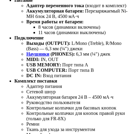
Питание
Адаптер переменного тока
(входит в комплект)
Аккумуляторная батарея:
Перезаряжаемый Ni-
MH блок 24 В, 4500 мА·ч
Время работы от батареи:
8 часов (динамики включены)
11 часов (динамики выключены)
Подключение
Выходы (OUTPUT):
L/Mono (Treble), R/Mono
(Bass) — 6,3 мм (¼") джеки
Наушники
(PHONES):
6,3 мм (¼") джек
MIDI:
IN, OUT
USB MEMORY:
Порт типа A
USB COMPUTER:
Порт типа B
DC IN:
Вход питания
Комплект поставки
Адаптер питания
Сетевой шнур
Аккумуляторная батарея 24 В – 4500 мА·ч
Руководство пользователя
Контрольные колпачки для басовых кнопок
Контрольные колпачки для кнопок правой руки
(только для FR-8X)
Ремни
Ткань для ухода за инструментом