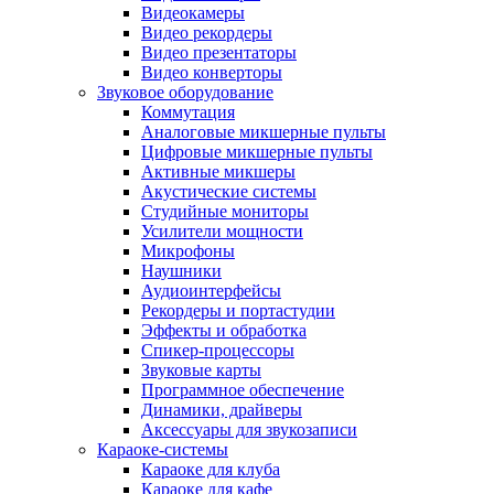
Видеокамеры
Видео рекордеры
Видео презентаторы
Видео конверторы
Звуковое оборудование
Коммутация
Аналоговые микшерные пульты
Цифровые микшерные пульты
Активные микшеры
Акустические системы
Студийные мониторы
Усилители мощности
Микрофоны
Наушники
Аудиоинтерфейсы
Рекордеры и портастудии
Эффекты и обработка
Спикер-процессоры
Звуковые карты
Программное обеспечение
Динамики, драйверы
Аксессуары для звукозаписи
Караоке-системы
Караоке для клуба
Караоке для кафе