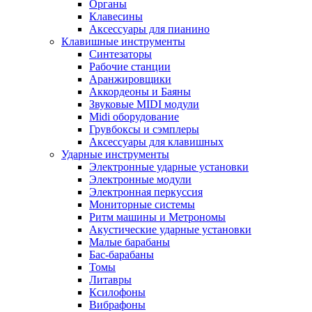
Органы
Клавесины
Аксессуары для пианино
Клавишные инструменты
Синтезаторы
Рабочие станции
Аранжировщики
Аккордеоны и Баяны
Звуковые MIDI модули
Midi оборудование
Грувбоксы и сэмплеры
Аксессуары для клавишных
Ударные инструменты
Электронные ударные установки
Электронные модули
Электронная перкуссия
Мониторные системы
Ритм машины и Метрономы
Акустические ударные установки
Малые барабаны
Бас-барабаны
Томы
Литавры
Ксилофоны
Вибрафоны