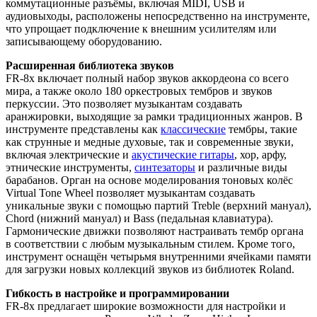
коммутационные разъёмы, включая MIDI, USB и
аудиовыходы, расположены непосредственно на инструменте,
что упрощает подключение к внешним усилителям или
записывающему оборудованию.
Расширенная библиотека звуков
FR-8x включает полный набор звуков аккордеона со всего
мира, а также около 180 оркестровых тембров и звуков
перкуссии. Это позволяет музыкантам создавать
аранжировки, выходящие за рамки традиционных жанров. В
инструменте представлены как
классические
тембры, такие
как струнные и медные духовые, так и современные звуки,
включая электрические и
акустические гитары
, хор, арфу,
этнические инструменты,
синтезаторы
и различные виды
барабанов. Орган на основе моделирования тоновых колёс
Virtual Tone Wheel позволяет музыкантам создавать
уникальные звуки с помощью партий Treble (верхний мануал),
Chord (нижний мануал) и Bass (педальная клавиатура).
Гармонические движки позволяют настраивать тембр органа
в соответствии с любым музыкальным стилем. Кроме того,
инструмент оснащён четырьмя внутренними ячейками памяти
для загрузки новых коллекций звуков из библиотек Roland.
Гибкость в настройке и программировании
FR-8x предлагает широкие возможности для настройки и