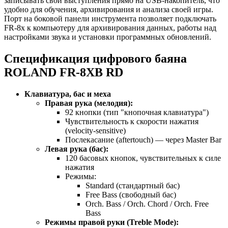
записывать свои выступления прямо на USB-накопитель, что
удобно для обучения, архивирования и анализа своей игры.
Порт на боковой панели инструмента позволяет подключать
FR-8x к компьютеру для архивирования данных, работы над
настройками звука и установки программных обновлений.
Спецификация цифрового баяна
ROLAND FR-8XB RD
Клавиатура, бас и меха
Правая рука (мелодия):
92 кнопки (тип "кнопочная клавиатура")
Чувствительность к скорости нажатия
(velocity-sensitive)
Послекасание (aftertouch) — через Master Bar
Левая рука (бас):
120 басовых кнопок, чувствительных к силе
нажатия
Режимы:
Standard (стандартный бас)
Free Bass (свободный бас)
Orch. Bass / Orch. Chord / Orch. Free
Bass
Режимы правой руки (Treble Mode):