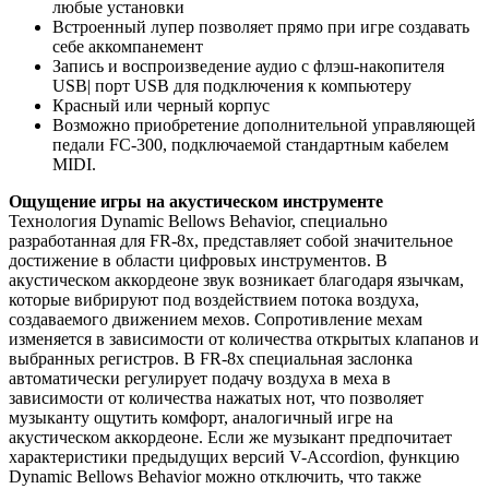
любые установки
Встроенный лупер позволяет прямо при игре создавать
себе аккомпанемент
Запись и воспроизведение аудио с флэш-накопителя
USB| порт USB для подключения к компьютеру
Красный или черный корпус
Возможно приобретение дополнительной управляющей
педали FC-300, подключаемой стандартным кабелем
MIDI.
Ощущение игры на акустическом инструменте
Технология Dynamic Bellows Behavior, специально
разработанная для FR-8x, представляет собой значительное
достижение в области цифровых инструментов. В
акустическом аккордеоне звук возникает благодаря язычкам,
которые вибрируют под воздействием потока воздуха,
создаваемого движением мехов. Сопротивление мехам
изменяется в зависимости от количества открытых клапанов и
выбранных регистров. В FR-8x специальная заслонка
автоматически регулирует подачу воздуха в меха в
зависимости от количества нажатых нот, что позволяет
музыканту ощутить комфорт, аналогичный игре на
акустическом аккордеоне. Если же музыкант предпочитает
характеристики предыдущих версий V-Accordion, функцию
Dynamic Bellows Behavior можно отключить, что также