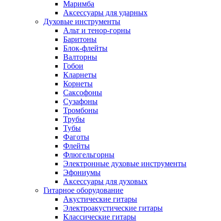
Маримба
Аксессуары для ударных
Духовые инструменты
Альт и тенор-горны
Баритоны
Блок-флейты
Валторны
Гобои
Кларнеты
Корнеты
Саксофоны
Сузафоны
Тромбоны
Трубы
Тубы
Фаготы
Флейты
Флюгельгорны
Электронные духовые инструменты
Эфониумы
Аксессуары для духовых
Гитарное оборудование
Акустические гитары
Электроакустические гитары
Классические гитары