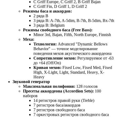
C Griff Europe, C Griff 2, B Griff Bajan
C Griff Fin, D Griff 1, D Griff 2
Режимы баса и аккордов:
2 ряда B
3 ряда B: A-7th, A-5dim, B-7th, B-5dim, Bx-7th
3 ряда B: Belgium
Режимы свободного баса (Free Bass):
Minor 3rd, Bajan, Fifth, North Europe, Finnish
Меха:
Технология:
Advanced "Dynamic Bellows
Behavior" — точное моделирование
поведения мехов акустического аккордеона
Сопротивление мехов:
Регулируемое от -63
до +64 (Off/On)
Кривая мехов:
Fixed Low, Fixed Med, Fixed
High, X-Light, Light, Standard, Heavy, X-
Heavy
Звуковой генератор
Максимальная полифония:
128 голосов
Пресеты аккордеона (Accordion Sets):
100
наборов
14 регистров правой руки (Treble)
7 регистров баса/аккордов
7 регистров свободного баса
7 оркестровых регистров свободного баса