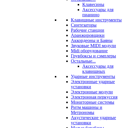
Клавесины
Аксессуары для
пианино
Клавишные инструменты
Синтезаторы
Рабочие станции
Аранжировщики
Аккордеоны и Баяны
Звуковые MIDI модули
Midi оборудование
Грувбоксы и сэмплеры
Остальные...
Аксессуары для
клавишных
Ударные инструменты
Электронные ударные
установки
Электронные модули
Электронная перкуссия
Мониторные системы
Ритм машины и
Метрономы
Акустические ударные
установки
Малые барабаны