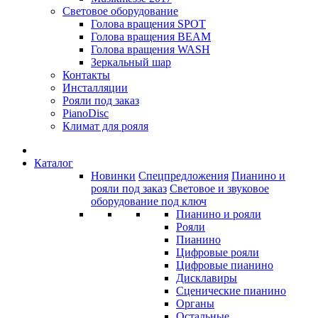
Световое оборудование
Голова вращения SPOT
Голова вращения BEAM
Голова вращения WASH
Зеркальный шар
Контакты
Инсталляции
Рояли под заказ
PianoDisc
Климат для рояля
Каталог
Новинки
Спецпредложения
Пианино и
рояли под заказ
Световое и звуковое
оборудование под ключ
Пианино и рояли
Рояли
Пианино
Цифровые рояли
Цифровые пианино
Дисклавиры
Сценические пианино
Органы
Остальные...