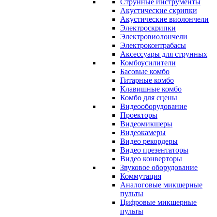
Струнные инструменты
Акустические скрипки
Акустические виолончели
Электроскрипки
Электровиолончели
Электроконтрабасы
Аксессуары для струнных
Комбоусилители
Басовые комбо
Гитарные комбо
Клавишные комбо
Комбо для сцены
Видеооборудование
Проекторы
Видеомикшеры
Видеокамеры
Видео рекордеры
Видео презентаторы
Видео конверторы
Звуковое оборудование
Коммутация
Аналоговые микшерные
пульты
Цифровые микшерные
пульты