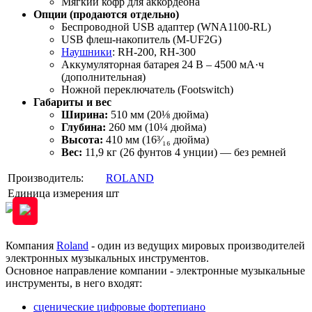
Мягкий кофр для аккордеона
Опции (продаются отдельно)
Беспроводной USB адаптер (WNA1100-RL)
USB флеш-накопитель (M-UF2G)
Наушники
: RH-200, RH-300
Аккумуляторная батарея 24 В – 4500 мА·ч
(дополнительная)
Ножной переключатель (Footswitch)
Габариты и вес
Ширина:
510 мм (20⅛ дюйма)
Глубина:
260 мм (10¼ дюйма)
Высота:
410 мм (16³⁄₁₆ дюйма)
Вес:
11,9 кг (26 фунтов 4 унции) — без ремней
Производитель:
ROLAND
Единица измерения
шт
Компания
Roland
- один из ведущих мировых производителей
электронных музыкальных инструментов.
Основное направление компании - электронные музыкальные
инструменты, в него входят:
сценические цифровые фортепиано