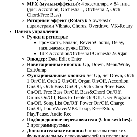
MFX (мультиэффекты):
4 экземпляра × 84 типа
(для: Accordion, Orchestra 1, Orchestra 2, Orch
Chord/Free Bass)
Роторный эффект (Rotary):
Slow/Fast с
параметрами Vibrato, Chorus, Overdrive, VK-Rotary
Панель управления
Ручки и регистры:
Громкость, Баланс, Reverb/Chorus, Delay,
назначаемая ручка Effect
14 × Accordion/Orchestra1/Orchestra2/Organ
Энкодер:
Data Edit с Enter
Навигационные кнопки:
Up, Down, Menu/Write,
Exit/Jump
Функциональные кнопки:
Set Up, Set Down, Orch
1 On/Off, Orch 2 On/Off, Organ On/Off, Accordion
On/Off, Orch Bass On/Off, Orch Chord/Free Bass
On/Off, Free Bass On/Off, Bass&Chord On/Off,
Drums On/Off, Bass to Treble On/Off, User Program
On/Off, Song List On/Off, Power On/Off, Charge
On/Off, Loop/Wave/MP3: Loop, Reset/Stop,
Play/Pause, Audio Rec
Подбородочные переключатели (Chin switches):
3 программируемых
Дополнительные кнопки:
6 пользовательских
функциональных переключателей на последнем