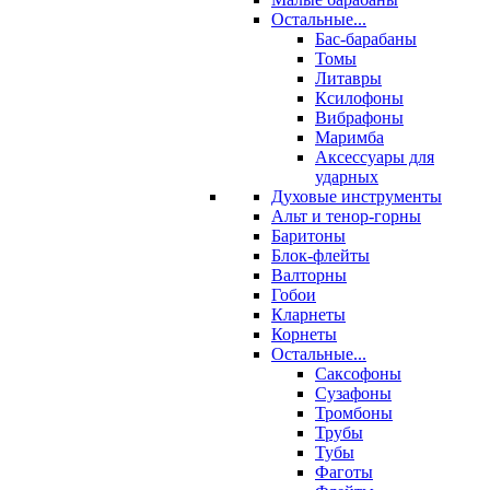
Остальные...
Бас-барабаны
Томы
Литавры
Ксилофоны
Вибрафоны
Маримба
Аксессуары для
ударных
Духовые инструменты
Альт и тенор-горны
Баритоны
Блок-флейты
Валторны
Гобои
Кларнеты
Корнеты
Остальные...
Саксофоны
Сузафоны
Тромбоны
Трубы
Тубы
Фаготы