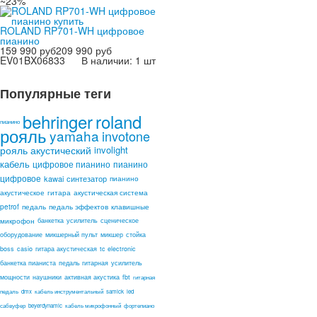
~23%
ROLAND RP701-WH цифровое
пианино
159 990 руб
209 990 руб
EV01BX06833
В наличии: 1 шт
Популярные теги
behringer
roland
пианино
рояль
yamaha
invotone
рояль акустический
involight
кабель
цифровое пианино
пианино
цифровое
kawai
синтезатор
пианино
акустическое
гитара
акустическая система
petrof
педаль
педаль эффектов
клавишные
микрофон
банкетка
усилитель
сценическое
оборудование
микшерный пульт
микшер
стойка
boss
casio
гитара акустическая
tc electronic
банкетка пианиста
педаль гитарная
усилитель
мощности
наушники
активная акустика
fbt
гитарная
педаль
dmx
кабель инструментальный
samick
led
сабвуфер
beyerdynamic
кабель микрофонный
фортепиано