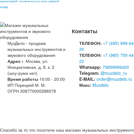
аудиоинтерфейс
пассивная акустика
рояль цифровой
onstage
Контакты
МузДело - продажа
ТЕЛЕФОН:
+7 (495) 999-64
музыкальных инструментов и
20
звукового оборудования
ТЕЛЕФОН:
+7 (985) 750-44
Адрес
г. Москва, ул.
22
Инициативная, д. 8, к. 2
Whatsapp:
79859996420
(шоу-рума нет)
Telegram:
@muzdelo_ru
Время работы
10:00 - 20:00
E-MAIL:
order@muzdelo.ru
ИП Порецкий М. М.
Макс:
Muzdelo
ОГРН 308770000288578
Спасибо за то что посетили наш магазин музыкальных инструмент