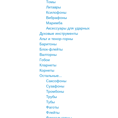
Томы
Литавры
Ксилофоны
Вибрафоны
Маримба
Аксессуары для ударных
Духовые инструменты
Альт и тенор-горны
Баритоны
Блок-флейты
Валторны
Гобои
Кларнеты
Корнеты
Остальные...
Саксофоны
Сузафоны
Тромбоны
Трубы
Тубы
Фаготы
Флейты
Флюгельгорны