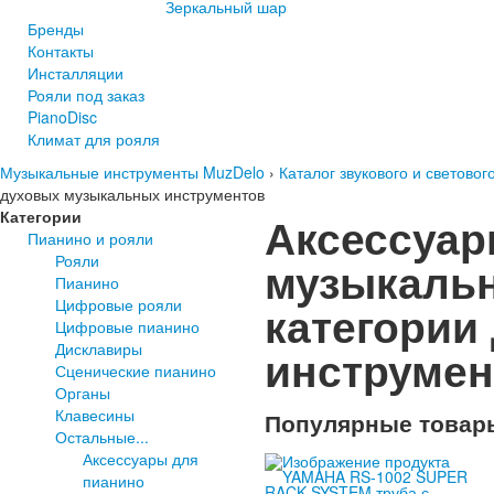
Зеркальный шар
Бренды
Контакты
Инсталляции
Рояли под заказ
PianoDisc
Климат для рояля
Музыкальные инструменты MuzDelo
›
Каталог звукового и светово
духовых музыкальных инструментов
Категории
Аксессуар
Пианино и рояли
Рояли
музыкальн
Пианино
Цифровые рояли
категории
Цифровые пианино
Дисклавиры
инструме
Сценические пианино
Органы
Клавесины
Популярные товар
Остальные...
Аксессуары для
пианино