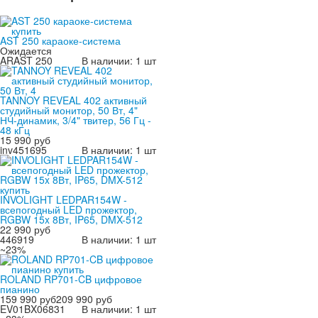
AST 250 караоке-система
Ожидается
ARAST 250
В наличии: 1 шт
TANNOY REVEAL 402 активный
студийный монитор, 50 Вт, 4"
НЧ-динамик, 3/4" твитер, 56 Гц -
48 кГц
15 990 руб
inv451695
В наличии: 1 шт
INVOLIGHT LEDPAR154W -
всепогодный LED прожектор,
RGBW 15x 8Вт, IP65, DMX-512
22 990 руб
446919
В наличии: 1 шт
~23%
ROLAND RP701-CB цифровое
пианино
159 990 руб
209 990 руб
EV01BX06831
В наличии: 1 шт