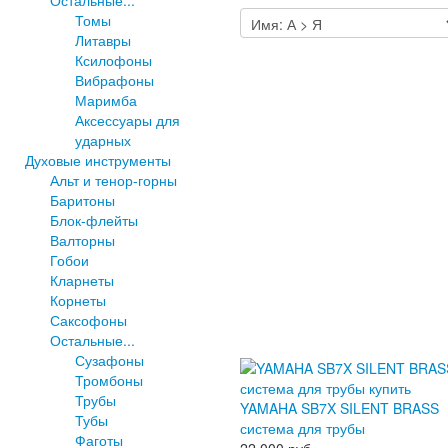
Томы
Литавры
Ксилофоны
Вибрафоны
Маримба
Аксессуары для
ударных
Духовые инструменты
Альт и тенор-горны
Баритоны
Блок-флейты
Валторны
Гобои
Кларнеты
Корнеты
Саксофоны
Остальные...
Сузафоны
Тромбоны
Трубы
YAMAHA SB7X SILENT BRASS
Тубы
система для трубы
Фаготы
22 000 руб