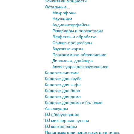
Усилители мощности
Остальные...
Микрофоны
Наушники
Аудиоинтерфейсы
Рекордеры и портастудии
Эффекты и обработка
Спикер-процессоры
Звуковые карты
Программное обеспечение
Динамики, драйверы
Аксессуары для звукозаписи
Караоке-системы
Караоке для клуба
Караоке для кафе
Караоке для бара
Караоке для дома
Караоке для дома с баллами
Аксессуары
DJ оборудование
DJ микшерные пульты
DJ контроллеры
Проигрыватели виниловых пластинок