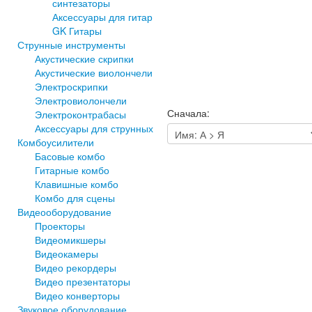
синтезаторы
Аксессуары для гитар
GK Гитары
Струнные инструменты
Акустические скрипки
Акустические виолончели
Электроскрипки
Электровиолончели
Сначала:
Электроконтрабасы
Аксессуары для струнных
Комбоусилители
Басовые комбо
Гитарные комбо
Клавишные комбо
Комбо для сцены
Видеооборудование
Проекторы
Видеомикшеры
Видеокамеры
Видео рекордеры
Видео презентаторы
Видео конверторы
Звуковое оборудование