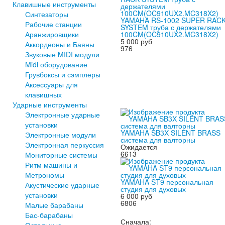
Клавишные инструменты
Синтезаторы
YAMAHA RS-1002 SUPER RAC
Рабочие станции
SYSTEM труба с держателями
100CM(OC910UX2.MC318X2)
Аранжировщики
5 000 руб
Аккордеоны и Баяны
976
Звуковые MIDI модули
Midi оборудование
Грувбоксы и сэмплеры
Аксессуары для
клавишных
Ударные инструменты
Электронные ударные
установки
YAMAHA SB3X SILENT BRASS
Электронные модули
система для валторны
Электронная перкуссия
Ожидается
6613
Мониторные системы
Ритм машины и
Метрономы
YAMAHA ST9 персональная
Акустические ударные
студия для духовых
установки
6 000 руб
6806
Малые барабаны
Бас-барабаны
Сначала:
Остальные...