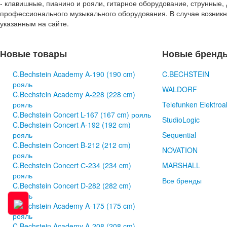
- клавишные, пианино и рояли, гитарное оборудование, струнные, 
профессионального музыкального оборудования. В случае возник
указанным на сайте.
Новые товары
Новые бренд
C.Bechstein Academy A-190 (190 cm)
C.BECHSTEIN
рояль
WALDORF
C.Bechstein Academy A-228 (228 cm)
рояль
Telefunken Elektroa
C.Bechstein Concert L-167 (167 cm) рояль
StudioLogic
C.Bechstein Concert A-192 (192 cm)
рояль
Sequential
C.Bechstein Concert B-212 (212 cm)
NOVATION
рояль
C.Bechstein Concert С-234 (234 cm)
MARSHALL
рояль
Все бренды
C.Bechstein Concert D-282 (282 cm)
рояль
C.Bechstein Academy A-175 (175 cm)
рояль
C.Bechstein Academy A-208 (208 cm)