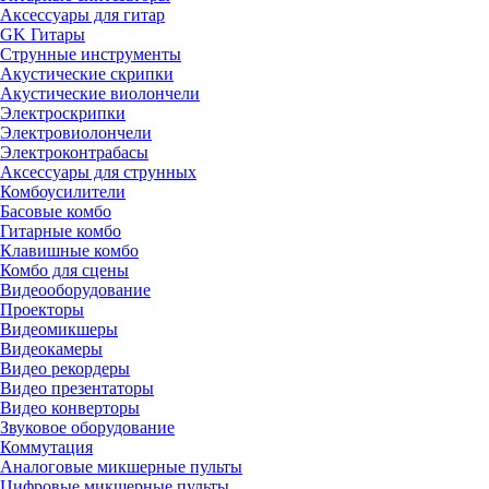
Аксессуары для гитар
GK Гитары
Струнные инструменты
Акустические скрипки
Акустические виолончели
Электроскрипки
Электровиолончели
Электроконтрабасы
Аксессуары для струнных
Комбоусилители
Басовые комбо
Гитарные комбо
Клавишные комбо
Комбо для сцены
Видеооборудование
Проекторы
Видеомикшеры
Видеокамеры
Видео рекордеры
Видео презентаторы
Видео конверторы
Звуковое оборудование
Коммутация
Аналоговые микшерные пульты
Цифровые микшерные пульты