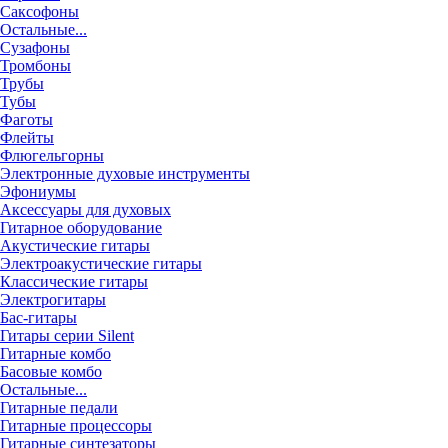
Саксофоны
Остальные...
Сузафоны
Тромбоны
Трубы
Тубы
Фаготы
Флейты
Флюгельгорны
Электронные духовые инструменты
Эфониумы
Аксессуары для духовых
Гитарное оборудование
Акустические гитары
Электроакустические гитары
Классические гитары
Электрогитары
Бас-гитары
Гитары серии Silent
Гитарные комбо
Басовые комбо
Остальные...
Гитарные педали
Гитарные процессоры
Гитарные синтезаторы