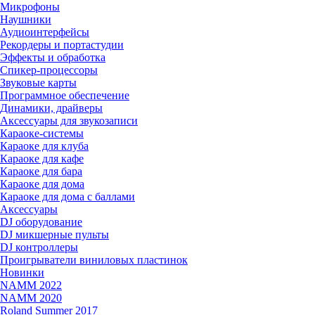
Микрофоны
Наушники
Аудиоинтерфейсы
Рекордеры и портастудии
Эффекты и обработка
Спикер-процессоры
Звуковые карты
Программное обеспечение
Динамики, драйверы
Аксессуары для звукозаписи
Караоке-системы
Караоке для клуба
Караоке для кафе
Караоке для бара
Караоке для дома
Караоке для дома с баллами
Аксессуары
DJ оборудование
DJ микшерные пульты
DJ контроллеры
Проигрыватели виниловых пластинок
Новинки
NAMM 2022
NAMM 2020
Roland Summer 2017