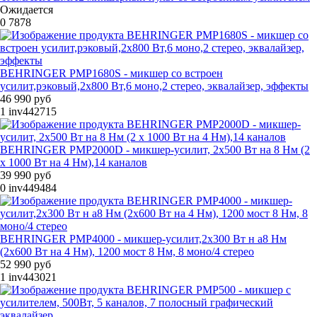
Ожидается
0
7878
BEHRINGER PMP1680S - микшер со встроен
усилит,рэковый,2х800 Вт,6 моно,2 стерео, эквалайзер, эффекты
46 990 руб
1
inv442715
BEHRINGER PMP2000D - микшер-усилит, 2x500 Вт на 8 Нм (2
x 1000 Вт на 4 Нм),14 каналов
39 990 руб
0
inv449484
BEHRINGER PMP4000 - микшер-усилит,2x300 Вт н а8 Нм
(2x600 Вт на 4 Нм), 1200 мост 8 Нм, 8 моно/4 стерео
52 990 руб
1
inv443021