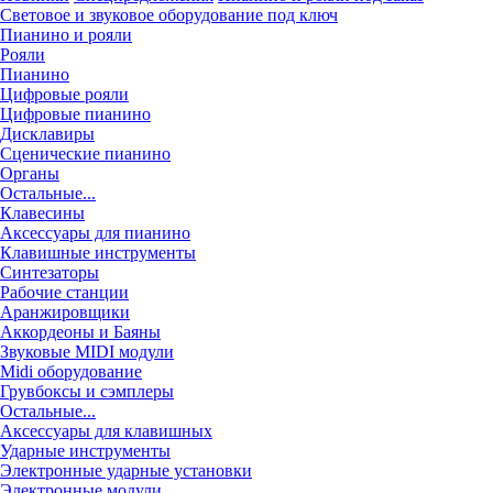
Световое и звуковое оборудование под ключ
Пианино и рояли
Рояли
Пианино
Цифровые рояли
Цифровые пианино
Дисклавиры
Сценические пианино
Органы
Остальные...
Клавесины
Аксессуары для пианино
Клавишные инструменты
Синтезаторы
Рабочие станции
Аранжировщики
Аккордеоны и Баяны
Звуковые MIDI модули
Midi оборудование
Грувбоксы и сэмплеры
Остальные...
Аксессуары для клавишных
Ударные инструменты
Электронные ударные установки
Электронные модули