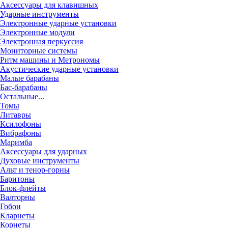
Аксессуары для клавишных
Ударные инструменты
Электронные ударные установки
Электронные модули
Электронная перкуссия
Мониторные системы
Ритм машины и Метрономы
Акустические ударные установки
Малые барабаны
Бас-барабаны
Остальные...
Томы
Литавры
Ксилофоны
Вибрафоны
Маримба
Аксессуары для ударных
Духовые инструменты
Альт и тенор-горны
Баритоны
Блок-флейты
Валторны
Гобои
Кларнеты
Корнеты