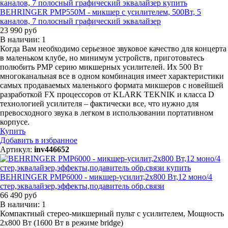
BEHRINGER PMP550M - микшер с усилителем, 500Вт, 5
каналов, 7 полосный графический эквалайзер
23 990 руб
В наличии: 1
Когда Вам необходимо серьезное звуковое качество для концерта
в маленьком клубе, но минимум устройств, приготовьтесь
полюбить РМР серию микшерных усилителей. Их 500 Вт
многоканальная все в одном комбинация имеет характеристики
самых продаваемых маленького формата микшеров с новейшей
разработкой FX процессоров от KLARK TEKNIK и класса D
технологией усилителя – фактически все, что нужно для
превосходного звука в легком в использовании портативном
корпусе.
Купить
Добавить в избранное
Артикул:
inv446652
BEHRINGER PMP6000 - микшер-усилит,2х800 Вт,12 моно/4
стер,эквалайзер,эффекты,подавитель обр.связи
66 490 руб
В наличии: 1
Компактный стерео-микшерный пульт с усилителем, Мощность
2х800 Вт (1600 Вт в режиме bridge)