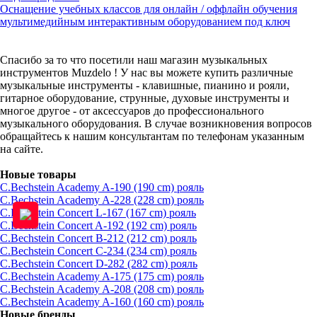
Оснащение учебных классов для онлайн / оффлайн обучения
мультимедийным интерактивным оборудованием под ключ
Спасибо за то что посетили наш магазин музыкальных
инструментов Muzdelo ! У нас вы можете купить различные
музыкальные инструменты - клавишные, пианино и рояли,
гитарное оборудование, струнные, духовые инструменты и
многое другое - от аксессуаров до профессионального
музыкального оборудования. В случае возникновения вопросов
обращайтесь к нашим консультантам по телефонам указанным
на сайте.
Новые товары
C.Bechstein Academy A-190 (190 cm) рояль
C.Bechstein Academy A-228 (228 cm) рояль
C.Bechstein Concert L-167 (167 cm) рояль
C.Bechstein Concert A-192 (192 cm) рояль
C.Bechstein Concert B-212 (212 cm) рояль
C.Bechstein Concert С-234 (234 cm) рояль
C.Bechstein Concert D-282 (282 cm) рояль
C.Bechstein Academy A-175 (175 cm) рояль
C.Bechstein Academy A-208 (208 cm) рояль
C.Bechstein Academy A-160 (160 cm) рояль
Новые бренды