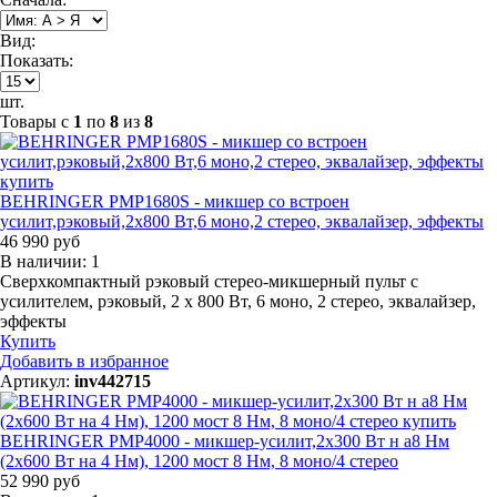
Вид:
Показать:
шт.
Товары с
1
по
8
из
8
BEHRINGER PMP1680S - микшер со встроен
усилит,рэковый,2х800 Вт,6 моно,2 стерео, эквалайзер, эффекты
46 990 руб
В наличии: 1
Сверхкомпактный рэковый стерео-микшерный пульт с
усилителем, рэковый, 2 х 800 Вт, 6 моно, 2 стерео, эквалайзер,
эффекты
Купить
Добавить в избранное
Артикул:
inv442715
BEHRINGER PMP4000 - микшер-усилит,2x300 Вт н а8 Нм
(2x600 Вт на 4 Нм), 1200 мост 8 Нм, 8 моно/4 стерео
52 990 руб