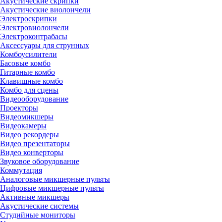
Акустические скрипки
Акустические виолончели
Электроскрипки
Электровиолончели
Электроконтрабасы
Аксессуары для струнных
Комбоусилители
Басовые комбо
Гитарные комбо
Клавишные комбо
Комбо для сцены
Видеооборудование
Проекторы
Видеомикшеры
Видеокамеры
Видео рекордеры
Видео презентаторы
Видео конверторы
Звуковое оборудование
Коммутация
Аналоговые микшерные пульты
Цифровые микшерные пульты
Активные микшеры
Акустические системы
Студийные мониторы