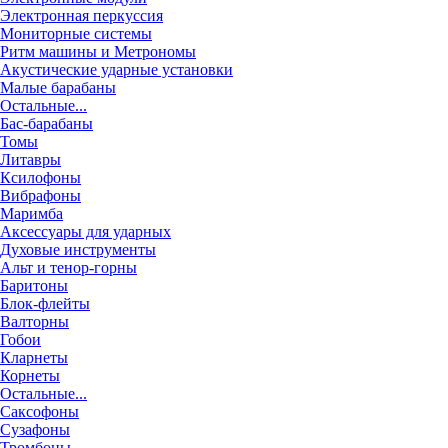
Электронная перкуссия
Мониторные системы
Ритм машины и Метрономы
Акустические ударные установки
Малые барабаны
Остальные...
Бас-барабаны
Томы
Литавры
Ксилофоны
Вибрафоны
Маримба
Аксессуары для ударных
Духовые инструменты
Альт и тенор-горны
Баритоны
Блок-флейты
Валторны
Гобои
Кларнеты
Корнеты
Остальные...
Саксофоны
Сузафоны
Тромбоны