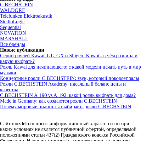
C.BECHSTEIN
WALDORF
Telefunken Elektroakustik
StudioLogic
Sequential
NOVATION
MARSHALL
Все бренды
Новые публикации
Серии роялей Kawai: GL, GX и Shigeru Kawai - в чём разница и
какую выбрать?
Рояль Kawai для начинающего: с какой модели начать путь в мир
музыки
Концертные рояли C.BECHSTEIN: звук, который покоряет залы
Рояли C.BECHSTEIN Academy: идеальный баланс цены и
качества
C.BECHSTEIN A-190 vs A-192: какой рояль выбрать для дома?
Made in Germany: как создаются рояли C.BECHSTEIN
Почему мировые пианисты выбирают рояли C.BECHSTEIN
Сайт muzdelo.ru носит информационный характер и ни при
каких условиях не является публичной офертой, определяемой
положениями статьи 437(2) Гражданского кодекса Российской
Федерации. Наличие, стоимость, комплектация, количество