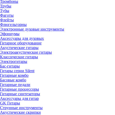
Тромбоны
Трубы
Тубы
Фаготы
Флейты
Флюгельгорны
Электронные духовые инструменты
Эфониумы
Аксессуары для духовых
Гитарное оборудование
Акустические гитары
Электроакустические гитары
Классические гитары
Электрогитары
Бас-гитары
Гитары серии Silent
Гитарные комбо
Басовые комбо
Гитарные педали
Гитарные процессоры
Гитарные синтезаторы
Аксессуары для гитар
GK Гитары
Струнные инструменты
Акустические скрипки