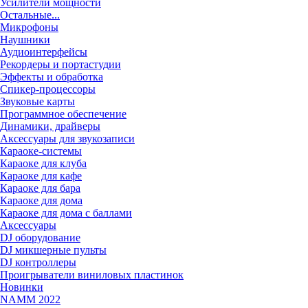
Усилители мощности
Остальные...
Микрофоны
Наушники
Аудиоинтерфейсы
Рекордеры и портастудии
Эффекты и обработка
Спикер-процессоры
Звуковые карты
Программное обеспечение
Динамики, драйверы
Аксессуары для звукозаписи
Караоке-системы
Караоке для клуба
Караоке для кафе
Караоке для бара
Караоке для дома
Караоке для дома с баллами
Аксессуары
DJ оборудование
DJ микшерные пульты
DJ контроллеры
Проигрыватели виниловых пластинок
Новинки
NAMM 2022