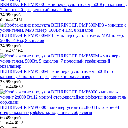
BEHRINGER PMP500 - микшер с усилителем, 500Вт, 5 каналов,
7 полосный графический эквалайзер
34 990 руб
0
inv447431
BEHRINGER PMP500MP3 - микшер с усилителем, MP3-плеер,
500Вт 4 Нм, 8 каналов
24 990 руб
1
inv451164
BEHRINGER PMP550M - микшер с усилителем, 500Вт, 5
каналов, 7 полосный графический эквалайзер
23 990 руб
1
inv446652
BEHRINGER PMP6000 - микшер-усилит,2х800 Вт,12 моно/4
стер,эквалайзер,эффекты,подавитель обр.связи
66 490 руб
1
inv443022
Сначала: