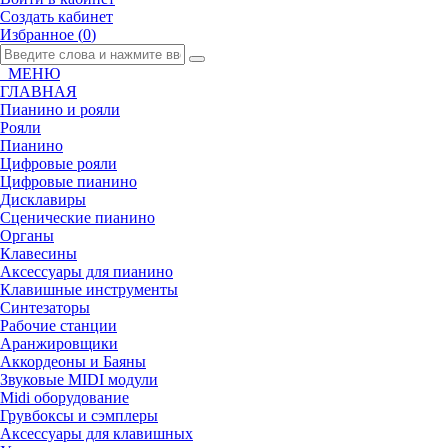
Создать кабинет
Избранное (
0
)
МЕНЮ
ГЛАВНАЯ
Пианино и рояли
Рояли
Пианино
Цифровые рояли
Цифровые пианино
Дисклавиры
Сценические пианино
Органы
Клавесины
Аксессуары для пианино
Клавишные инструменты
Синтезаторы
Рабочие станции
Аранжировщики
Аккордеоны и Баяны
Звуковые MIDI модули
Midi оборудование
Грувбоксы и сэмплеры
Аксессуары для клавишных