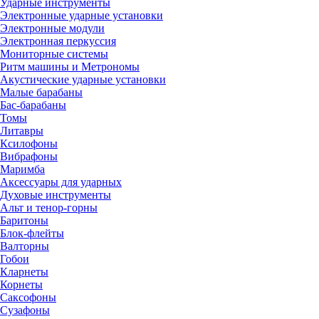
Ударные инструменты
Электронные ударные установки
Электронные модули
Электронная перкуссия
Мониторные системы
Ритм машины и Метрономы
Акустические ударные установки
Малые барабаны
Бас-барабаны
Томы
Литавры
Ксилофоны
Вибрафоны
Маримба
Аксессуары для ударных
Духовые инструменты
Альт и тенор-горны
Баритоны
Блок-флейты
Валторны
Гобои
Кларнеты
Корнеты
Саксофоны
Сузафоны