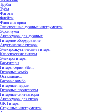
Трубы
Тубы
Фаготы
Флейты
Флюгельгорны
Электронные духовые инструменты
Эфониумы
Аксессуары для духовых
Гитарное оборудование
Акустические гитары
Электроакустические гитары
Классические гитары
Электрогитары
Бас-гитары
Гитары серии Silent
Гитарные комбо
Остальные...
Басовые комбо
Гитарные педали
Гитарные процессоры
Гитарные синтезаторы
Аксессуары для гитар
GK Гитары
Струнные инструменты