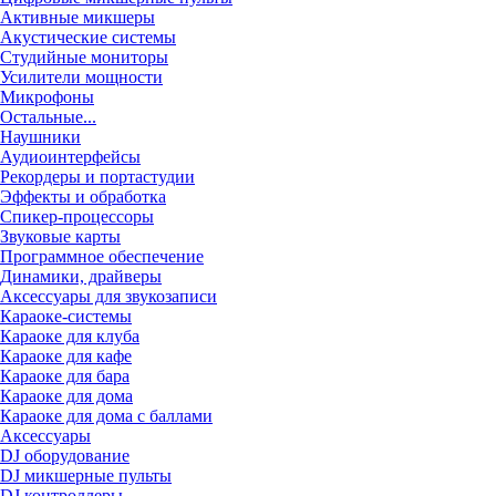
Активные микшеры
Акустические системы
Студийные мониторы
Усилители мощности
Микрофоны
Остальные...
Наушники
Аудиоинтерфейсы
Рекордеры и портастудии
Эффекты и обработка
Спикер-процессоры
Звуковые карты
Программное обеспечение
Динамики, драйверы
Аксессуары для звукозаписи
Караоке-системы
Караоке для клуба
Караоке для кафе
Караоке для бара
Караоке для дома
Караоке для дома с баллами
Аксессуары
DJ оборудование
DJ микшерные пульты
DJ контроллеры