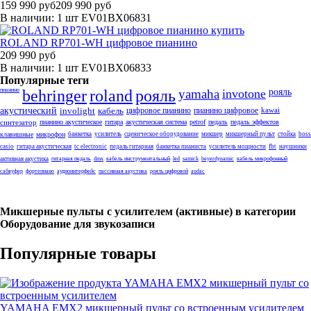
159 990 руб
209 990 руб
В наличии: 1 шт
EV01BX06831
ROLAND RP701-WH цифровое пианино
209 990 руб
В наличии: 1 шт
EV01BX06833
Популярные теги
пианино
behringer
roland
рояль
yamaha
invotone
рояль
акустический
involight
кабель
цифровое пианино
пианино цифровое
kawai
синтезатор
пианино акустическое
гитара
акустическая система
petrof
педаль
педаль эффектов
клавишные
микрофон
банкетка
усилитель
сценическое оборудование
микшер
микшерный пульт
стойка
boss
casio
гитара акустическая
tc electronic
педаль гитарная
банкетка пианиста
усилитель мощности
fbt
наушники
активная акустика
гитарная педаль
dmx
кабель инструментальный
led
samick
beyerdynamic
кабель микрофонный
сабвуфер
фортепиано
аудиоинтерфейс
пассивная акустика
рояль цифровой
audac
Микшерные пульты с усилителем (активные) в категории
Оборудование для звукозаписи
Популярные товары
YAMAHA EMX2 микшерный пульт со встроенным усилителем