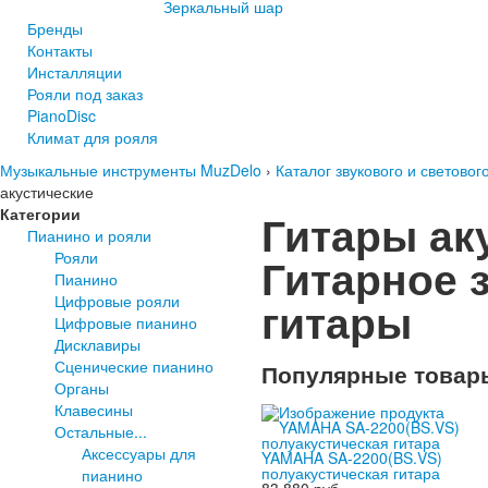
Зеркальный шар
Бренды
Контакты
Инсталляции
Рояли под заказ
PianoDisc
Климат для рояля
Музыкальные инструменты MuzDelo
›
Каталог звукового и светово
акустические
Категории
Гитары ак
Пианино и рояли
Рояли
Гитарное 
Пианино
Цифровые рояли
гитары
Цифровые пианино
Дисклавиры
Сценические пианино
Популярные товар
Органы
Клавесины
Остальные...
Аксессуары для
YAMAHA SA-2200(BS.VS)
полуакустическая гитара
пианино
83 880 руб