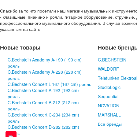
Спасибо за то что посетили наш магазин музыкальных инструмент
- клавишные, пианино и рояли, гитарное оборудование, струнные, 
профессионального музыкального оборудования. В случае возник
указанным на сайте.
Новые товары
Новые бренд
C.Bechstein Academy A-190 (190 cm)
C.BECHSTEIN
рояль
WALDORF
C.Bechstein Academy A-228 (228 cm)
рояль
Telefunken Elektroa
C.Bechstein Concert L-167 (167 cm) рояль
StudioLogic
C.Bechstein Concert A-192 (192 cm)
рояль
Sequential
C.Bechstein Concert B-212 (212 cm)
NOVATION
рояль
C.Bechstein Concert С-234 (234 cm)
MARSHALL
рояль
Все бренды
C.Bechstein Concert D-282 (282 cm)
рояль