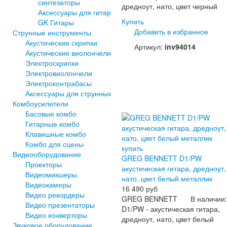
синтезаторы
дредноут, нато, цвет черный
Аксессуары для гитар
Купить
GK Гитары
Добавить в избранное
Струнные инструменты
Акустические скрипки
Артикул:
inv94014
Акустические виолончели
Электроскрипки
Электровиолончели
Электроконтрабасы
Аксессуары для струнных
Комбоусилители
Басовые комбо
Гитарные комбо
Клавишные комбо
Комбо для сцены
Видеооборудование
GREG BENNETT D1/PW
Проекторы
акустическая гитара, дредноут,
Видеомикшеры
нато, цвет белый металлик
Видеокамеры
16 490 руб
Видео рекордеры
GREG BENNETT
В наличии:
Видео презентаторы
D1/PW - акустическая гитара,
Видео конверторы
дредноут, нато, цвет белый
Звуковое оборудование