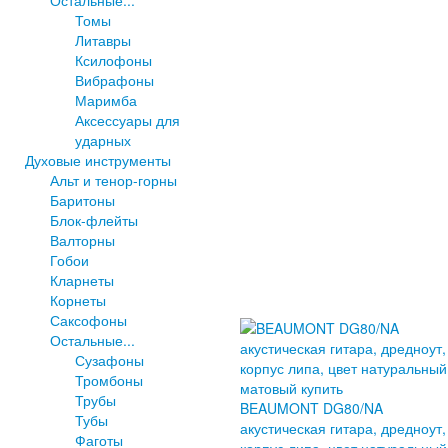
Томы
Литавры
Ксилофоны
Вибрафоны
Маримба
Аксессуары для
ударных
Духовые инструменты
Альт и тенор-горны
Баритоны
Блок-флейты
Валторны
Гобои
Кларнеты
Корнеты
Саксофоны
Остальные...
Сузафоны
Тромбоны
Трубы
BEAUMONT DG80/NA
Тубы
акустическая гитара, дредноут,
Фаготы
корпус липа, цвет натуральный