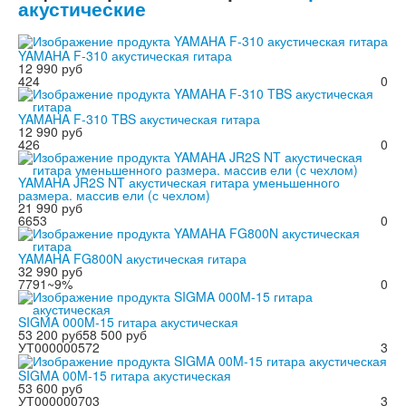
акустические
YAMAHA F-310 акустическая гитара
12 990 руб
424
0
YAMAHA F-310 TBS акустическая гитара
12 990 руб
426
0
YAMAHA JR2S NT акустическая гитара уменьшенного
размера. массив ели (с чехлом)
21 990 руб
6653
0
YAMAHA FG800N акустическая гитара
32 990 руб
7791
~9%
0
SIGMA 000M-15 гитара акустическая
53 200 руб
58 500 руб
УТ000000572
3
SIGMA 00M-15 гитара акустическая
53 600 руб
УТ000000703
3