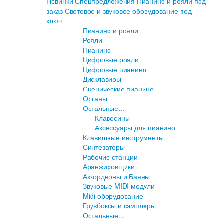
Новинки
Спецпредложения
Пианино и рояли под
заказ
Световое и звуковое оборудование под
ключ
Пианино и рояли
Рояли
Пианино
Цифровые рояли
Цифровые пианино
Дисклавиры
Сценические пианино
Органы
Остальные...
Клавесины
Аксессуары для пианино
Клавишные инструменты
Синтезаторы
Рабочие станции
Аранжировщики
Аккордеоны и Баяны
Звуковые MIDI модули
Midi оборудование
Грувбоксы и сэмплеры
Остальные...