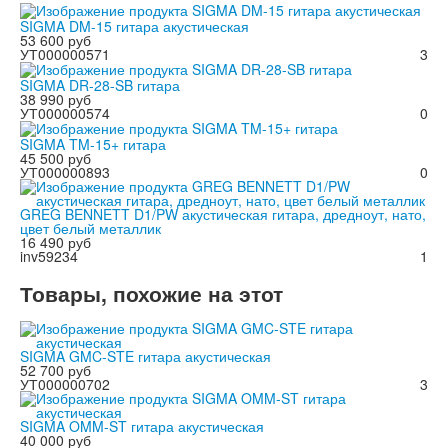
SIGMA DM-15 гитара акустическая
53 600 руб
УТ000000571
3
SIGMA DR-28-SB гитара
38 990 руб
УТ000000574
0
SIGMA TM-15+ гитара
45 500 руб
УТ000000893
0
GREG BENNETT D1/PW акустическая гитара, дредноут, нато,
цвет белый металлик
16 490 руб
inv59234
1
Товары, похожие на этот
SIGMA GMC-STE гитара акустическая
52 700 руб
УТ000000702
3
SIGMA OMM-ST гитара акустическая
40 000 руб