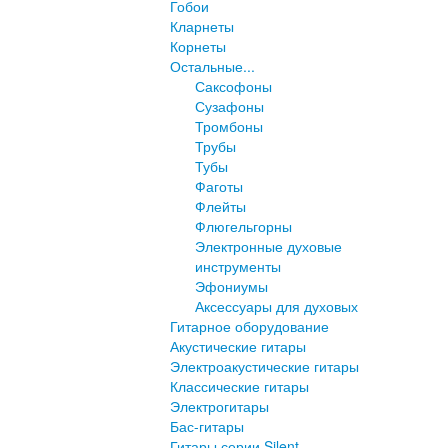
Гобои
Кларнеты
Корнеты
Остальные...
Саксофоны
Сузафоны
Тромбоны
Трубы
Тубы
Фаготы
Флейты
Флюгельгорны
Электронные духовые
инструменты
Эфониумы
Аксессуары для духовых
Гитарное оборудование
Акустические гитары
Электроакустические гитары
Классические гитары
Электрогитары
Бас-гитары
Гитары серии Silent