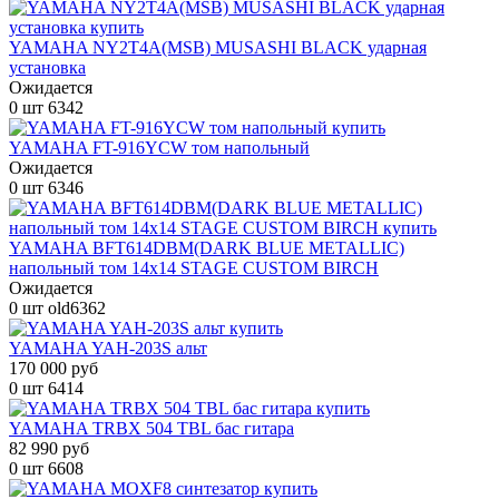
YAMAHA NY2T4A(MSB) MUSASHI BLACK ударная
установка
Ожидается
0 шт
6342
YAMAHA FT-916YCW том напольный
Ожидается
0 шт
6346
YAMAHA BFT614DBM(DARK BLUE METALLIC)
напольный том 14х14 STAGE CUSTOM BIRCH
Ожидается
0 шт
old6362
YAMAHA YAH-203S альт
170 000 руб
0 шт
6414
YAMAHA TRBX 504 TBL бас гитара
82 990 руб
0 шт
6608