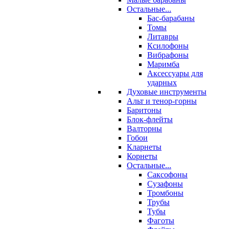
Остальные...
Бас-барабаны
Томы
Литавры
Ксилофоны
Вибрафоны
Маримба
Аксессуары для
ударных
Духовые инструменты
Альт и тенор-горны
Баритоны
Блок-флейты
Валторны
Гобои
Кларнеты
Корнеты
Остальные...
Саксофоны
Сузафоны
Тромбоны
Трубы
Тубы
Фаготы