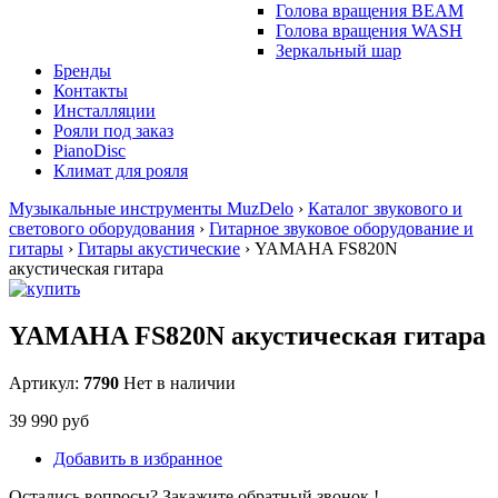
Голова вращения BEAM
Голова вращения WASH
Зеркальный шар
Бренды
Контакты
Инсталляции
Рояли под заказ
PianoDisc
Климат для рояля
Музыкальные инструменты MuzDelo
›
Каталог звукового и
светового оборудования
›
Гитарное звуковое оборудование и
гитары
›
Гитары акустические
›
YAMAHA FS820N
акустическая гитара
YAMAHA FS820N акустическая гитара
Артикул:
7790
Нет в наличии
39 990 руб
Добавить в избранное
Остались вопросы? Закажите обратный звонок !