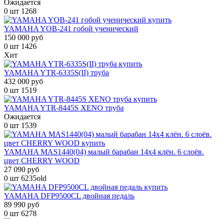
Ожидается
0 шт
1268
YAMAHA YOB-241 гобой ученический
150 000 руб
0 шт
1426
Хит
YAMAHA YTR-6335S(II) труба
432 000 руб
0 шт
1519
YAMAHA YTR-8445S XENO труба
Ожидается
0 шт
1539
YAMAHA MAS1440(04) малый барабан 14х4 клён. 6 слоёв.
цвет CHERRY WOOD
27 090 руб
0 шт
6235old
YAMAHA DFP9500CL двойная педаль
89 990 руб
0 шт
6278