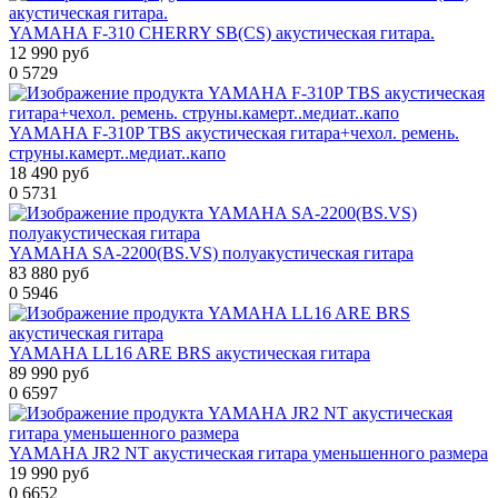
YAMAHA F-310 CHERRY SB(CS) акустическая гитара.
12 990 руб
0
5729
YAMAHA F-310P TBS акустическая гитара+чехол. ремень.
струны.камерт..медиат..капо
18 490 руб
0
5731
YAMAHA SA-2200(BS.VS) полуакустическая гитара
83 880 руб
0
5946
YAMAHA LL16 ARE BRS акустическая гитара
89 990 руб
0
6597
YAMAHA JR2 NT акустическая гитара уменьшенного размера
19 990 руб
0
6652