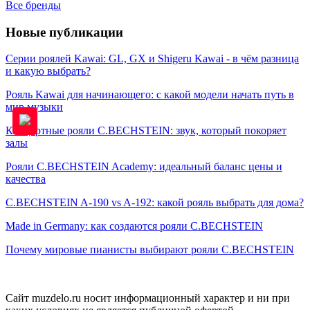
Все бренды
Новые публикации
Серии роялей Kawai: GL, GX и Shigeru Kawai - в чём разница
и какую выбрать?
Рояль Kawai для начинающего: с какой модели начать путь в
мир музыки
Концертные рояли C.BECHSTEIN: звук, который покоряет
залы
Рояли C.BECHSTEIN Academy: идеальный баланс цены и
качества
C.BECHSTEIN A-190 vs A-192: какой рояль выбрать для дома?
Made in Germany: как создаются рояли C.BECHSTEIN
Почему мировые пианисты выбирают рояли C.BECHSTEIN
Сайт muzdelo.ru носит информационный характер и ни при