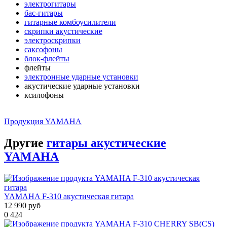
электрогитары
бас-гитары
гитарные комбоусилители
скрипки акустические
электроскрипки
саксофоны
блок-флейты
флейты
электронные ударные установки
акустические ударные установки
ксилофоны
Продукция YAMAHA
Другие
гитары акустические
YAMAHA
YAMAHA F-310 акустическая гитара
12 990 руб
0
424