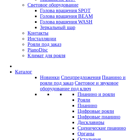
Световое оборудование
Голова вращения SPOT
Голова вращения BEAM
Голова вращения WASH
Зеркальный шар
Контакты
Инсталляции
Рояли под заказ
PianoDisc
Климат для рояля
Каталог
Новинки
Спецпредложения
Пианино и
рояли под заказ
Световое и звуковое
оборудование под ключ
Пианино и рояли
Рояли
Пианино
Цифровые рояли
Цифровые пианино
Дисклавиры
Сценические пианино
Органы
Остальные...