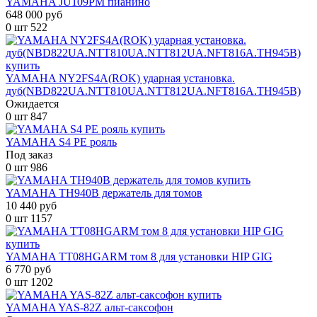
YAMAHA JU109PM пианино
648 000 руб
0 шт
522
YAMAHA NY2FS4A(ROK) ударная установка.
дуб(NBD822UA.NTT810UA.NTT812UA.NFT816A.TH945B)
Ожидается
0 шт
847
YAMAHA S4 PE рояль
Под заказ
0 шт
986
YAMAHA TH940B держатель для томов
10 440 руб
0 шт
1157
YAMAHA TT08HGARM том 8 для установки HIP GIG
6 770 руб
0 шт
1202
YAMAHA YAS-82Z альт-саксофон