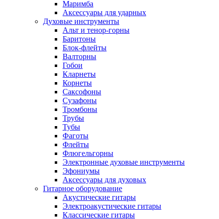
Маримба
Аксессуары для ударных
Духовые инструменты
Альт и тенор-горны
Баритоны
Блок-флейты
Валторны
Гобои
Кларнеты
Корнеты
Саксофоны
Сузафоны
Тромбоны
Трубы
Тубы
Фаготы
Флейты
Флюгельгорны
Электронные духовые инструменты
Эфониумы
Аксессуары для духовых
Гитарное оборудование
Акустические гитары
Электроакустические гитары
Классические гитары