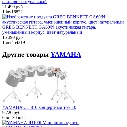
ели, цвет натуральный
21 490 руб
1
inv16822
GREG BENNETT GA60/N акустическая гитара,
уменьшенный корпус, цвет натуральный
15 390 руб
1
inv454319
Другие
товары
YAMAHA
YAMAHA CT-810 концертный том 10
9 720 руб
0 шт
305old