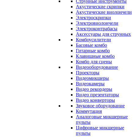
Струнные инструменты
Акустические скрипки
Акустические виолончели
Электроскрипки
Электровиолончели
Электроконтрабасы
Аксессуары для струнных
Комбоусилители
Басовые комбо
Гитарные комбо
Клавишные комбо
Комбо для сцены
Видеооборудование
Проекторы
Видеомикшеры
Видеокамеры
Видео рекордеры
Видео презентаторы
Видео конверторы
Звуковое оборудование
Коммутация
Аналоговые микшерные
пульты
Цифровые микшерные
пульты