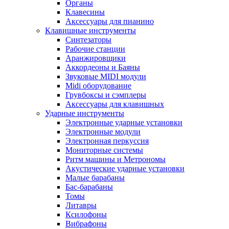
Органы
Клавесины
Аксессуары для пианино
Клавишные инструменты
Синтезаторы
Рабочие станции
Аранжировщики
Аккордеоны и Баяны
Звуковые MIDI модули
Midi оборудование
Грувбоксы и сэмплеры
Аксессуары для клавишных
Ударные инструменты
Электронные ударные установки
Электронные модули
Электронная перкуссия
Мониторные системы
Ритм машины и Метрономы
Акустические ударные установки
Малые барабаны
Бас-барабаны
Томы
Литавры
Ксилофоны
Вибрафоны