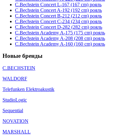
C.Bechstein Concert L-167 (167 cm) рояль
C.Bechstein Concert A-192 (192 cm) рояль
C.Bechstein Concert B-212 (212 cm) рояль
C.Bechstein Concert С-234 (234 cm) рояль
C.Bechstein Concert D-282 (282 cm) рояль
C.Bechstein Academy A-175 (175 cm) рояль
C.Bechstein Academy A-208 (208 cm) рояль
C.Bechstein Academy A-160 (160 cm) рояль
Новые бренды
C.BECHSTEIN
WALDORF
Telefunken Elektroakustik
StudioLogic
Sequential
NOVATION
MARSHALL