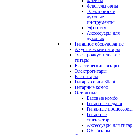
Флейты
Флюгельгорны
Электронные
духовые
инструменты
Эфониумы
Аксессуары для
духовых
Гитарное оборудование
Акустические гитары
Электроакустические
гитары
Классические гитары
Электрогитары
Бас-гитары
Гитары серии Silent
Гитарные комбо
Остальные...
Басовые комбо
Гитарные педали
Гитарные процессоры
Гитарные
синтезаторы
Аксессуары для гитар
GK Гитары