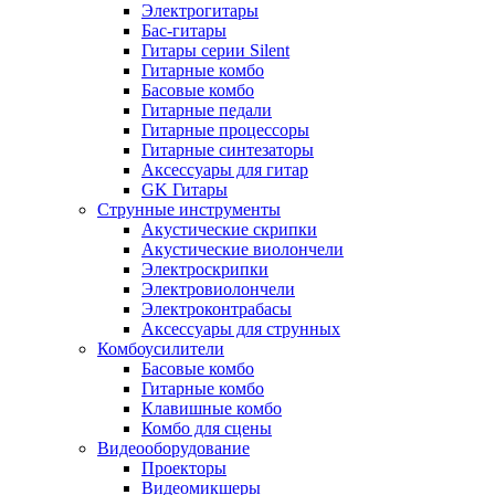
Электрогитары
Бас-гитары
Гитары серии Silent
Гитарные комбо
Басовые комбо
Гитарные педали
Гитарные процессоры
Гитарные синтезаторы
Аксессуары для гитар
GK Гитары
Струнные инструменты
Акустические скрипки
Акустические виолончели
Электроскрипки
Электровиолончели
Электроконтрабасы
Аксессуары для струнных
Комбоусилители
Басовые комбо
Гитарные комбо
Клавишные комбо
Комбо для сцены
Видеооборудование
Проекторы
Видеомикшеры