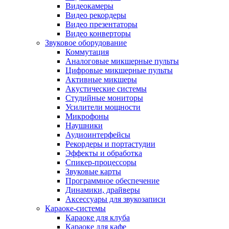
Видеокамеры
Видео рекордеры
Видео презентаторы
Видео конверторы
Звуковое оборудование
Коммутация
Аналоговые микшерные пульты
Цифровые микшерные пульты
Активные микшеры
Акустические системы
Студийные мониторы
Усилители мощности
Микрофоны
Наушники
Аудиоинтерфейсы
Рекордеры и портастудии
Эффекты и обработка
Спикер-процессоры
Звуковые карты
Программное обеспечение
Динамики, драйверы
Аксессуары для звукозаписи
Караоке-системы
Караоке для клуба
Караоке для кафе