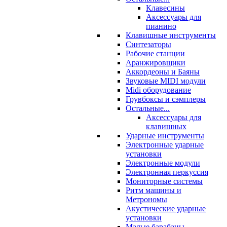
Клавесины
Аксессуары для
пианино
Клавишные инструменты
Синтезаторы
Рабочие станции
Аранжировщики
Аккордеоны и Баяны
Звуковые MIDI модули
Midi оборудование
Грувбоксы и сэмплеры
Остальные...
Аксессуары для
клавишных
Ударные инструменты
Электронные ударные
установки
Электронные модули
Электронная перкуссия
Мониторные системы
Ритм машины и
Метрономы
Акустические ударные
установки
Малые барабаны