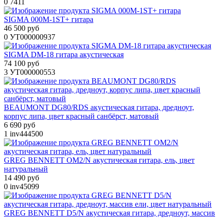
0
7411
SIGMA 000M-1ST+ гитара
46 500 руб
0
УТ000000937
SIGMA DM-18 гитара акустическая
74 100 руб
3
УТ000000553
BEAUMONT DG80/RDS акустическая гитара, дредноут,
корпус липа, цвет красный санбёрст, матовый
6 690 руб
1
inv444500
GREG BENNETT OM2/N акустическая гитара, ель, цвет
натуральный
14 490 руб
0
inv45099
GREG BENNETT D5/N акустическая гитара, дредноут, массив