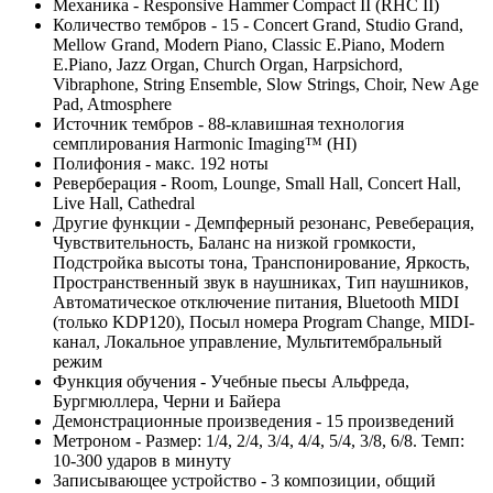
Механика - Responsive Hammer Compact II (RHC II)
Количество тембров - 15 - Concert Grand, Studio Grand,
Mellow Grand, Modern Piano, Classic E.Piano, Modern
E.Piano, Jazz Organ, Church Organ, Harpsichord,
Vibraphone, String Ensemble, Slow Strings, Choir, New Age
Pad, Atmosphere
Источник тембров - 88-клавишная технология
семплирования Harmonic Imaging™ (HI)
Полифония - макс. 192 ноты
Реверберация - Room, Lounge, Small Hall, Concert Hall,
Live Hall, Cathedral
Другие функции - Демпферный резонанс, Ревеберация,
Чувствительность, Баланс на низкой громкости,
Подстройка высоты тона, Транспонирование, Яркость,
Пространственный звук в наушниках, Тип наушников,
Автоматическое отключение питания, Bluetooth MIDI
(только KDP120), Посыл номера Program Change, MIDI-
канал, Локальное управление, Мультитембральный
режим
Функция обучения - Учебные пьесы Альфреда,
Бургмюллера, Черни и Байера
Демонстрационные произведения - 15 произведений
Метроном - Размер: 1/4, 2/4, 3/4, 4/4, 5/4, 3/8, 6/8. Темп:
10-300 ударов в минуту
Записывающее устройство - 3 композиции, общий