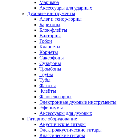
Маримба
Аксессуары для ударных
Духовые инструменты
Альт и тенор-горны
Баритоны
Блок-флейты
Валторны
Гобои
Кларнеты
Корнеты
Саксофоны
Сузафоны
Тромбоны
Трубы
Тубы
Фаготы
Флейты
Флюгельгорны
Электронные духовые инструменты
Эфониумы
Аксессуары для духовых
Гитарное оборудование
Акустические гитары
Электроакустические гитары
Классические гитары