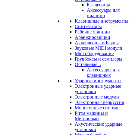
Клавесины
Аксессуары для
пианино
Клавишные инструменты
Синтезаторы
Рабочие станции
Аранжировщики
Аккордеоны и Баяны
Звуковые MIDI модули
Midi оборудование
Грувбоксы и сэмплеры
Остальные...
Аксессуары для
клавишных
Ударные инструменты
Электронные ударные
установки
Электронные модули
Электронная перкуссия
Мониторные системы
Ритм машины и
Метрономы
Акустические ударные
установки
Малые барабаны