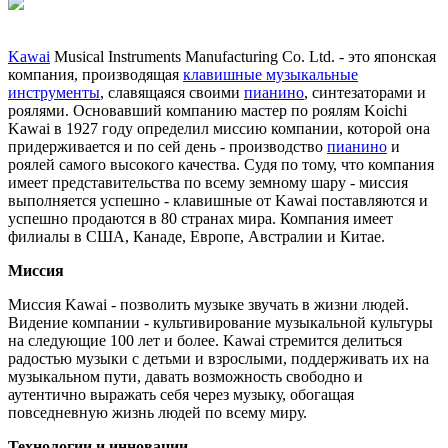
Kawai
Musical Instruments Manufacturing Co. Ltd. - это японская
компания, производящая
клавишные музыкальные
инструменты
, славящаяся своими
пианино
, синтезаторами и
роялями. Основавший компанию мастер по роялям Koichi
Kawai в 1927 году определил миссию компании, которой она
придерживается и по сей день - производство
пианино
и
роялей самого высокого качества. Судя по тому, что компания
имеет представительства по всему земному шару - миссия
выполняется успешно - клавишные от Kawai поставляются и
успешно продаются в 80 странах мира. Компания имеет
филиалы в США, Канаде, Европе, Австралии и Китае.
Миссия
Миссия Kawai - позволить музыке звучать в жизни людей.
Видение компании - культивирование музыкальной культуры
на следующие 100 лет и более. Kawai стремится делиться
радостью музыки с детьми и взрослыми, поддерживать их на
музыкальном пути, давать возможность свободно и
аутентично выражать себя через музыку, обогащая
повседневную жизнь людей по всему миру.
Технологии и инновации