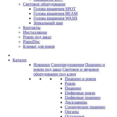
Световое оборудование
Голова вращения SPOT
Голова вращения BEAM
Голова вращения WASH
Зеркальный шар
Контакты
Инсталляции
Рояли под заказ
PianoDisc
Климат для рояля
Каталог
Новинки
Спецпредложения
Пианино и
рояли под заказ
Световое и звуковое
оборудование под ключ
Пианино и рояли
Рояли
Пианино
Цифровые рояли
Цифровые пианино
Дисклавиры
Сценические пианино
Органы
Остальные...