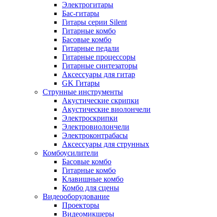
Электрогитары
Бас-гитары
Гитары серии Silent
Гитарные комбо
Басовые комбо
Гитарные педали
Гитарные процессоры
Гитарные синтезаторы
Аксессуары для гитар
GK Гитары
Струнные инструменты
Акустические скрипки
Акустические виолончели
Электроскрипки
Электровиолончели
Электроконтрабасы
Аксессуары для струнных
Комбоусилители
Басовые комбо
Гитарные комбо
Клавишные комбо
Комбо для сцены
Видеооборудование
Проекторы
Видеомикшеры