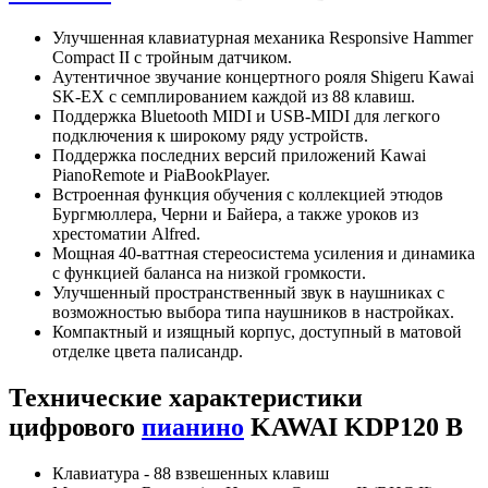
Улучшенная клавиатурная механика Responsive Hammer
Compact II с тройным датчиком.
Аутентичное звучание концертного рояля Shigeru Kawai
SK-EX с семплированием каждой из 88 клавиш.
Поддержка Bluetooth MIDI и USB-MIDI для легкого
подключения к широкому ряду устройств.
Поддержка последних версий приложений Kawai
PianoRemote и PiaBookPlayer.
Встроенная функция обучения с коллекцией этюдов
Бургмюллера, Черни и Байера, а также уроков из
хрестоматии Alfred.
Мощная 40-ваттная стереосистема усиления и динамика
с функцией баланса на низкой громкости.
Улучшенный пространственный звук в наушниках с
возможностью выбора типа наушников в настройках.
Компактный и изящный корпус, доступный в матовой
отделке цвета палисандр.
Технические характеристики
цифрового
пианино
KAWAI KDP120 B
Клавиатура - 88 взвешенных клавиш