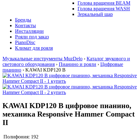
Голова вращения BEAM
Голова вращения WASH
Зеркальный шар
Бренды
Контакты
Инсталляции
Рояли под заказ
PianoDisc
Климат для рояля
Музыкальные инструменты MuzDelo
›
Каталог звукового и
светового оборудования
›
Пианино и рояли
›
Цифровые
пианино
›
KAWAI KDP120 B
KAWAI KDP120 B цифровое пианино,
механика Responsive Hammer Compact
II
Полифония:
192