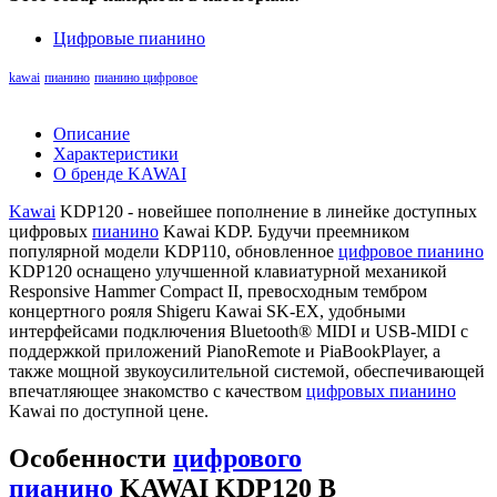
Цифровые пианино
kawai
пианино
пианино цифровое
Описание
Характеристики
О бренде KAWAI
Kawai
KDP120 - новейшее пополнение в линейке доступных
цифровых
пианино
Kawai KDP. Будучи преемником
популярной модели KDP110, обновленное
цифровое пианино
KDP120 оснащено улучшенной клавиатурной механикой
Responsive Hammer Compact II, превосходным тембром
концертного рояля Shigeru Kawai SK-EX, удобными
интерфейсами подключения Bluetooth® MIDI и USB-MIDI с
поддержкой приложений PianoRemote и PiaBookPlayer, а
также мощной звукоусилительной системой, обеспечивающей
впечатляющее знакомство с качеством
цифровых пианино
Kawai по доступной цене.
Особенности
цифрового
пианино
KAWAI KDP120 B