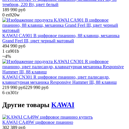
тембров, 220 Вт, цвет белый
189 990 руб
0
es920w
KAWAI CA901 B цифровое пианино, 88 клавиш, механика
Grand Feel III, цвет черный матовый
494 990 руб
1
ca901b
~4%
KAWAI CN301 R цифровое пианино, цвет палисандр,
клавиатурная механика Responsive Hammer III, 88 клавиш
219 990 руб
229 990 руб
6
cn301r
Другие
товары
KAWAI
KAWAI CA49W цифровое пианино
302 389 руб