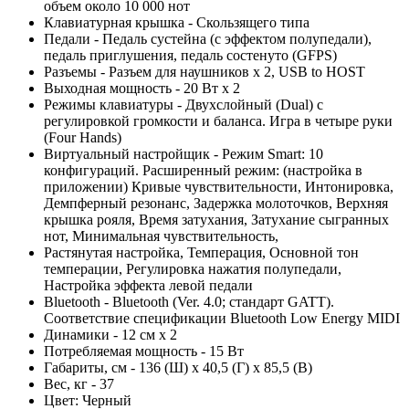
объем около 10 000 нот
Клавиатурная крышка - Скользящего типа
Педали - Педаль сустейна (с эффектом полупедали),
педаль приглушения, педаль состенуто (GFPS)
Разъемы - Разъем для наушников х 2, USB to HOST
Выходная мощность - 20 Вт х 2
Режимы клавиатуры - Двухслойный (Dual) с
регулировкой громкости и баланса. Игра в четыре руки
(Four Hands)
Виртуальный настройщик - Режим Smart: 10
конфигураций. Расширенный режим: (настройка в
приложении) Кривые чувствительности, Интонировка,
Демпферный резонанс, Задержка молоточков, Верхняя
крышка рояля, Время затухания, Затухание сыгранных
нот, Минимальная чувствительность,
Растянутая настройка, Темперация, Основной тон
темперации, Регулировка нажатия полупедали,
Настройка эффекта левой педали
Bluetooth - Bluetooth (Ver. 4.0; стандарт GATT).
Соответствие спецификации Bluetooth Low Energy MIDI
Динамики - 12 см х 2
Потребляемая мощность - 15 Вт
Габариты, см - 136 (Ш) х 40,5 (Г) х 85,5 (В)
Вес, кг - 37
Цвет: Черный