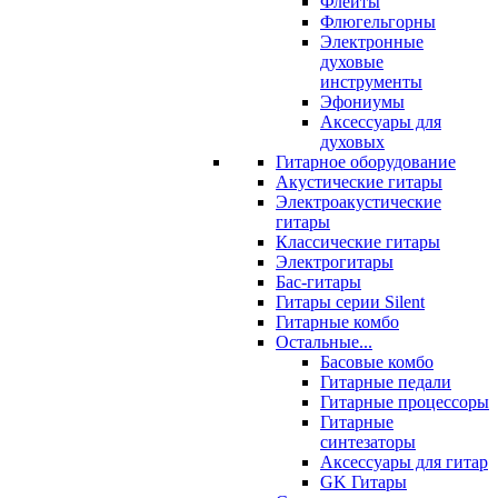
Флейты
Флюгельгорны
Электронные
духовые
инструменты
Эфониумы
Аксессуары для
духовых
Гитарное оборудование
Акустические гитары
Электроакустические
гитары
Классические гитары
Электрогитары
Бас-гитары
Гитары серии Silent
Гитарные комбо
Остальные...
Басовые комбо
Гитарные педали
Гитарные процессоры
Гитарные
синтезаторы
Аксессуары для гитар
GK Гитары