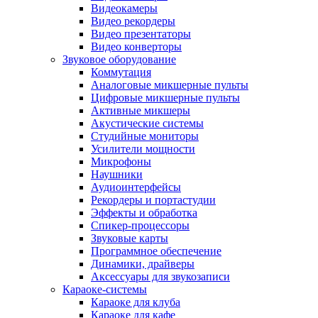
Видеокамеры
Видео рекордеры
Видео презентаторы
Видео конверторы
Звуковое оборудование
Коммутация
Аналоговые микшерные пульты
Цифровые микшерные пульты
Активные микшеры
Акустические системы
Студийные мониторы
Усилители мощности
Микрофоны
Наушники
Аудиоинтерфейсы
Рекордеры и портастудии
Эффекты и обработка
Спикер-процессоры
Звуковые карты
Программное обеспечение
Динамики, драйверы
Аксессуары для звукозаписи
Караоке-системы
Караоке для клуба
Караоке для кафе