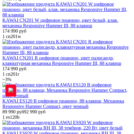
KAWAI CN201 W цифровое пианино, цвет белый, клав.
механика Responsive Hammer III, 88 клавиш
174 990 руб
1
cn201w
KAWAI CN201 R цифровое пианино, цвет палисандр,
клавиатурная механика Responsive Hammer III, 88 клавиш
174 990 руб
1
cn201r
~3%
KAWAI ES120 B цифровое пианино, 88 клавиш, Механика
Responsive Hammer Compact, цвет черный
89 990 руб
92 990 руб
1
es120b
KAWAI ES920 W цифровое пианино, механика RH III, 38