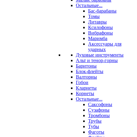
Остальные...
Бас-барабаны
Томы
Литавры
Ксилофоны
Вибрафоны
Маримба
Аксессуары для
ударных
Духовые инструменты
Альт и тенор-горны
Баритоны
Блок-флейты
Валторны
Гобои
Кларнеты
Корнеты
Остальные...
Саксофоны
Сузафоны
Тромбоны
Трубы
Тубы
Фаготы