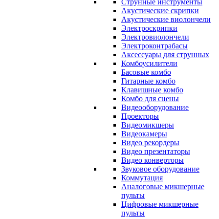
Струнные инструменты
Акустические скрипки
Акустические виолончели
Электроскрипки
Электровиолончели
Электроконтрабасы
Аксессуары для струнных
Комбоусилители
Басовые комбо
Гитарные комбо
Клавишные комбо
Комбо для сцены
Видеооборудование
Проекторы
Видеомикшеры
Видеокамеры
Видео рекордеры
Видео презентаторы
Видео конверторы
Звуковое оборудование
Коммутация
Аналоговые микшерные
пульты
Цифровые микшерные
пульты