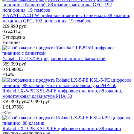
KAWAI CA401 W цифровое пианино с банкеткой, 88 клавиш,
механика GFC, 192 полифония, 19 тембров
269 990 руб
0
ca401w
Суперцена
Новинка
Yamaha CLP-875B цифровое пианино с банкеткой
359 990 руб
0
SL98002
~14%
Roland LX-5-PE KSL-5-PE цифровое пианино, 88 клавиш,
молоточковая клавиатура PHA-50
359 990 руб
419 990 руб
1
SL97508
~5%
Roland LX-9-PE KSL-9-PE цифровое пианино, 88 клавиш
659 990 руб
699 990 руб