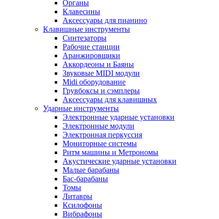
Органы
Клавесины
Аксессуары для пианино
Клавишные инструменты
Синтезаторы
Рабочие станции
Аранжировщики
Аккордеоны и Баяны
Звуковые MIDI модули
Midi оборудование
Грувбоксы и сэмплеры
Аксессуары для клавишных
Ударные инструменты
Электронные ударные установки
Электронные модули
Электронная перкуссия
Мониторные системы
Ритм машины и Метрономы
Акустические ударные установки
Малые барабаны
Бас-барабаны
Томы
Литавры
Ксилофоны
Вибрафоны