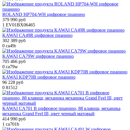
ROLAND HP704-WH цифровое пианино
379 990 руб
1
EV01BX06465
KAWAI CA49R цифровое пианино
302 389 руб
0
ca49r
KAWAI CA79W цифровое пианино
705 466 руб
0
ca79w
KAWAI KDP70B цифровое пианино
96 228 руб
0
81512
KAWAI CA701 B цифровое пианино, 88 клавиш, механика
механика Grand Feel III, цвет черный матовый
414 990 руб
1
ca701b