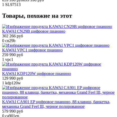
1
SL97513
Товары, похожие на этот
KAWAI CN29B цифровое пианино
302 266 руб
0
cn29b
KAWAI VPC1 цифровое пианино
259 990 руб
1
vpc1
KAWAI KDP120W цифровое пианино
129 990 руб
1
kdp120w
KAWAI CA901 EP цифровое пианино, 88 клавиш, банкетка,
механика Grand Feel III, черное полированное
579 990 руб
0
ca901ep