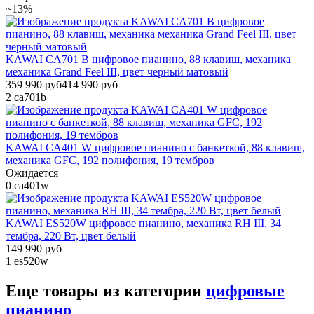
~13%
KAWAI CA701 B цифровое пианино, 88 клавиш, механика
механика Grand Feel III, цвет черный матовый
359 990 руб
414 990 руб
2
ca701b
KAWAI CA401 W цифровое пианино с банкеткой, 88 клавиш,
механика GFC, 192 полифония, 19 тембров
Ожидается
0
ca401w
KAWAI ES520W цифровое пианино, механика RH III, 34
тембра, 220 Вт, цвет белый
149 990 руб
1
es520w
Еще товары из категории
цифровые
пианино