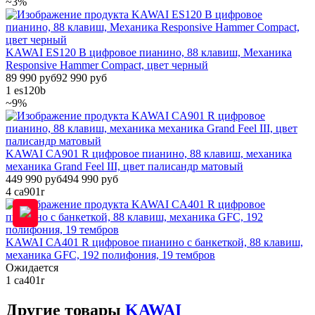
~3%
KAWAI ES120 B цифровое пианино, 88 клавиш, Механика
Responsive Hammer Compact, цвет черный
89 990 руб
92 990 руб
1
es120b
~9%
KAWAI CA901 R цифровое пианино, 88 клавиш, механика
механика Grand Feel III, цвет палисандр матовый
449 990 руб
494 990 руб
4
ca901r
KAWAI CA401 R цифровое пианино с банкеткой, 88 клавиш,
механика GFC, 192 полифония, 19 тембров
Ожидается
1
ca401r
Другие
товары
KAWAI