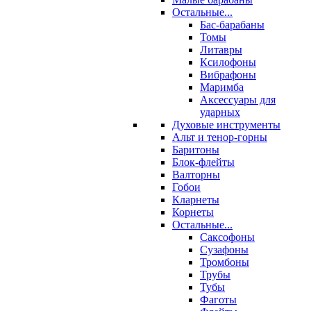
Остальные...
Бас-барабаны
Томы
Литавры
Ксилофоны
Вибрафоны
Маримба
Аксессуары для
ударных
Духовые инструменты
Альт и тенор-горны
Баритоны
Блок-флейты
Валторны
Гобои
Кларнеты
Корнеты
Остальные...
Саксофоны
Сузафоны
Тромбоны
Трубы
Тубы
Фаготы