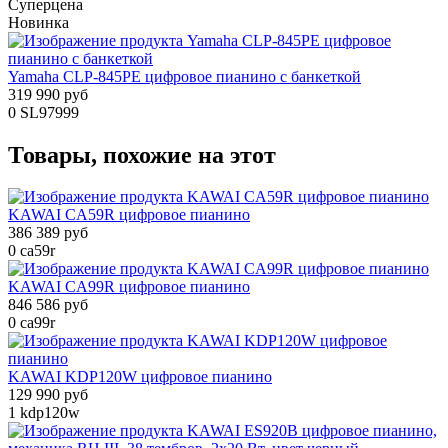
Суперцена
Новинка
Yamaha CLP-845PE цифровое пианино с банкеткой
319 990 руб
0
SL97999
Товары, похожие на этот
KAWAI CA59R цифровое пианино
386 389 руб
0
ca59r
KAWAI CA99R цифровое пианино
846 586 руб
0
ca99r
KAWAI KDP120W цифровое пианино
129 990 руб
1
kdp120w