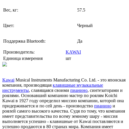
Вес, кг:
57.5
Цвет:
Черный
Поддержка Bluetooth:
Да
Производитель:
KAWAI
Единица измерения
шт
Kawai
Musical Instruments Manufacturing Co. Ltd. - это японская
компания, производящая
клавишные музыкальные
инструменты
, славящаяся своими
пианино
, синтезаторами и
роялями. Основавший компанию мастер по роялям Koichi
Kawai в 1927 году определил миссию компании, которой она
придерживается и по сей день - производство
пианино
и
роялей самого высокого качества. Судя по тому, что компания
имеет представительства по всему земному шару - миссия
выполняется успешно - клавишные от Kawai поставляются и
успешно продаются в 80 странах мира. Компания имеет