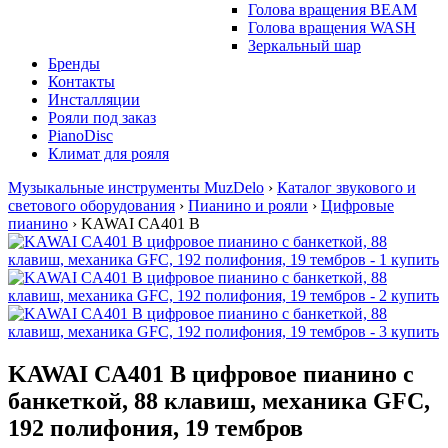
Голова вращения BEAM
Голова вращения WASH
Зеркальный шар
Бренды
Контакты
Инсталляции
Рояли под заказ
PianoDisc
Климат для рояля
Музыкальные инструменты MuzDelo
›
Каталог звукового и
светового оборудования
›
Пианино и рояли
›
Цифровые
пианино
›
KAWAI CA401 B
KAWAI CA401 B цифровое пианино с
банкеткой, 88 клавиш, механика GFC,
192 полифония, 19 тембров