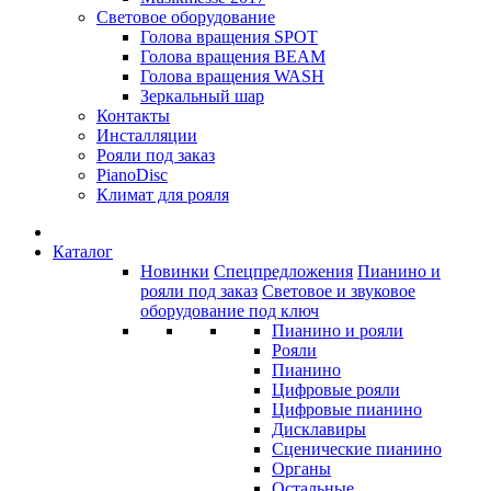
Световое оборудование
Голова вращения SPOT
Голова вращения BEAM
Голова вращения WASH
Зеркальный шар
Контакты
Инсталляции
Рояли под заказ
PianoDisc
Климат для рояля
Каталог
Новинки
Спецпредложения
Пианино и
рояли под заказ
Световое и звуковое
оборудование под ключ
Пианино и рояли
Рояли
Пианино
Цифровые рояли
Цифровые пианино
Дисклавиры
Сценические пианино
Органы
Остальные...