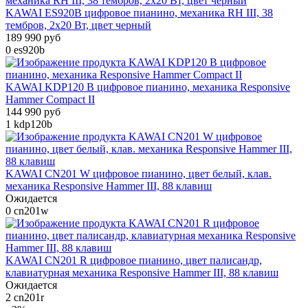
KAWAI ES920B цифровое пианино, механика RH III, 38
тембров, 2x20 Вт, цвет черный
189 990 руб
0
es920b
KAWAI KDP120 B цифровое пианино, механика Responsive
Hammer Compact II
144 990 руб
1
kdp120b
KAWAI CN201 W цифровое пианино, цвет белый, клав.
механика Responsive Hammer III, 88 клавиш
Ожидается
0
cn201w
KAWAI CN201 R цифровое пианино, цвет палисандр,
клавиатурная механика Responsive Hammer III, 88 клавиш
Ожидается
2
cn201r