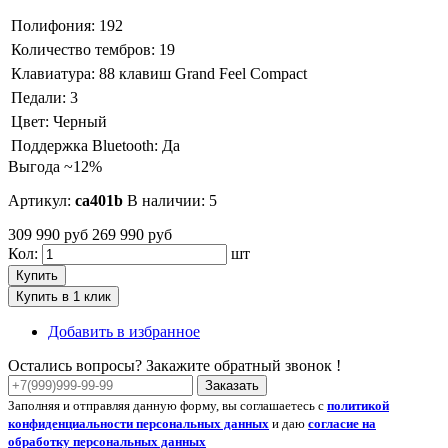
Полифония:
192
Количество тембров:
19
Клавиатура:
88 клавиш Grand Feel Compact
Педали:
3
Цвет:
Черный
Поддержка Bluetooth:
Да
Выгода ~12%
Артикул:
ca401b
В наличии: 5
309 990 руб
269 990 руб
Кол:
шт
Купить
Купить в 1 клик
Добавить в избранное
Остались вопросы? Закажите обратный звонок !
Заказать
Заполняя и отправляя данную форму, вы соглашаетесь с
политикой
конфиденциальности персональных данных
и даю
согласие на
обработку персональных данных