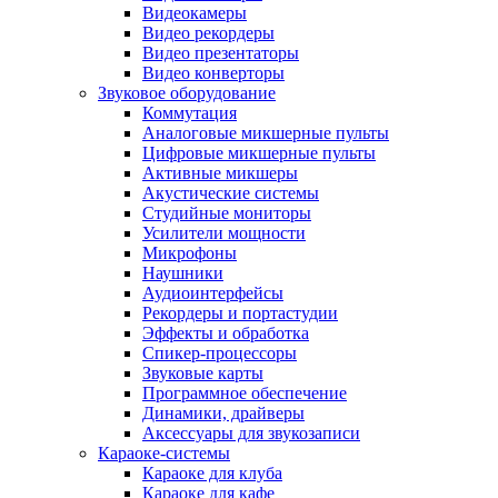
Видеокамеры
Видео рекордеры
Видео презентаторы
Видео конверторы
Звуковое оборудование
Коммутация
Аналоговые микшерные пульты
Цифровые микшерные пульты
Активные микшеры
Акустические системы
Студийные мониторы
Усилители мощности
Микрофоны
Наушники
Аудиоинтерфейсы
Рекордеры и портастудии
Эффекты и обработка
Спикер-процессоры
Звуковые карты
Программное обеспечение
Динамики, драйверы
Аксессуары для звукозаписи
Караоке-системы
Караоке для клуба
Караоке для кафе