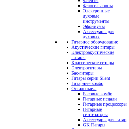
Флейты
Флюгельгорны
Электронные
духовые
инструменты
Эфониумы
Аксессуары для
духовых
Гитарное оборудование
Акустические гитары
Электроакустические
гитары
Классические гитары
Электрогитары
Бас-гитары
Гитары серии Silent
Гитарные комбо
Остальные...
Басовые комбо
Гитарные педали
Гитарные процессоры
Гитарные
синтезаторы
Аксессуары для гитар
GK Гитары