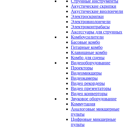
Струнные инструменты
Акустические скрипки
Акустические виолончели
Электроскрипки
Электровиолончели
Электроконтрабасы
Аксессуары для струнных
Комбоусилители
Басовые комбо
Гитарные комбо
Клавишные комбо
Комбо для сцены
Видеооборудование
Проекторы
Видеомикшеры
Видеокамеры
Видео рекордеры
Видео презентаторы
Видео конверторы
Звуковое оборудование
Коммутация
Аналоговые микшерные
пульты
Цифровые микшерные
пульты