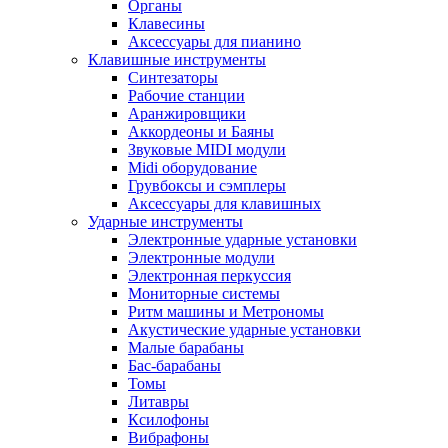
Органы
Клавесины
Аксессуары для пианино
Клавишные инструменты
Синтезаторы
Рабочие станции
Аранжировщики
Аккордеоны и Баяны
Звуковые MIDI модули
Midi оборудование
Грувбоксы и сэмплеры
Аксессуары для клавишных
Ударные инструменты
Электронные ударные установки
Электронные модули
Электронная перкуссия
Мониторные системы
Ритм машины и Метрономы
Акустические ударные установки
Малые барабаны
Бас-барабаны
Томы
Литавры
Ксилофоны
Вибрафоны