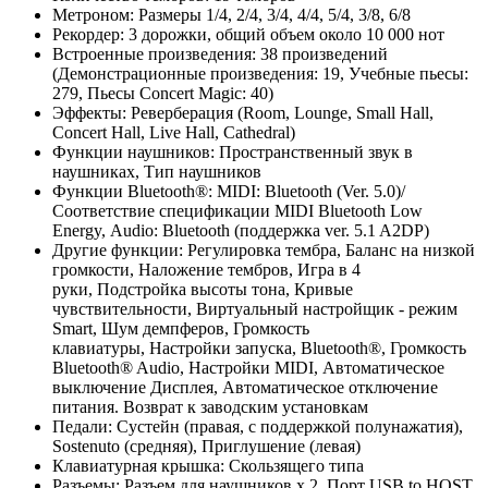
Метроном: Размеры 1/4, 2/4, 3/4, 4/4, 5/4, 3/8, 6/8
Рекордер: 3 дорожки, общий объем около 10 000 нот
Встроенные произведения: 38 произведений
(Демонстрационные произведения: 19, Учебные пьесы:
279, Пьесы Concert Magic: 40)
Эффекты: Реверберация (Room, Lounge, Small Hall,
Concert Hall, Live Hall, Cathedral)
Функции наушников: Пространственный звук в
наушниках, Тип наушников
Функции Bluetooth®: MIDI: Bluetooth (Ver. 5.0)/
Соответствие спецификации MIDI Bluetooth Low
Energy, Audio: Bluetooth (поддержка ver. 5.1 A2DP)
Другие функции: Регулировка тембра, Баланс на низкой
громкости, Наложение тембров, Игра в 4
руки, Подстройка высоты тона, Кривые
чувствительности, Виртуальный настройщик - режим
Smart, Шум демпферов, Громкость
клавиатуры, Настройки запуска, Bluetooth®, Громкость
Bluetooth® Audio, Настройки MIDI, Автоматическое
выключение Дисплея, Автоматическое отключение
питания. Возврат к заводским установкам
Педали: Сустейн (правая, с поддержкой полунажатия),
Sostenuto (средняя), Приглушение (левая)
Клавиатурная крышка: Скользящего типа
Разъемы: Разъем для наушников х 2, Порт USB to HOST