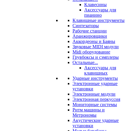
Клавесины
Аксессуары для
пианино
Клавишные инструменты
Синтезаторы
Рабочие станции
Аранжировщики
Аккордеоны и Баяны
Звуковые MIDI модули
Midi оборудование
Грувбоксы и сэмплеры
Остальные...
Аксессуары для
клавишных
Ударные инструменты
Электронные ударные
установки
Электронные модули
Электронная перкуссия
Мониторные системы
Ритм машины и
Метрономы
Акустические ударные
установки
Малые барабаны