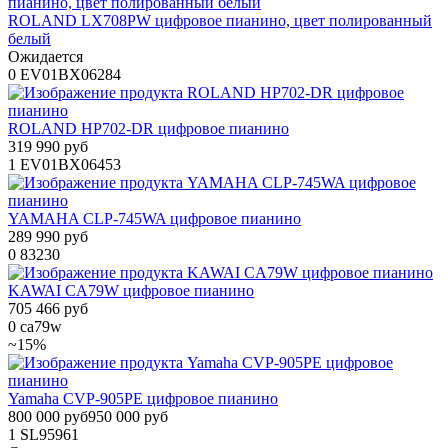
ROLAND LX708PW цифровое пианино, цвет полированный
белый
Ожидается
0
EV01BX06284
ROLAND HP702-DR цифровое пианино
319 990 руб
1
EV01BX06453
YAMAHA CLP-745WA цифровое пианино
289 990 руб
0
83230
KAWAI CA79W цифровое пианино
705 466 руб
0
ca79w
~15%
Yamaha CVP-905PE цифровое пианино
800 000 руб
950 000 руб
1
SL95961