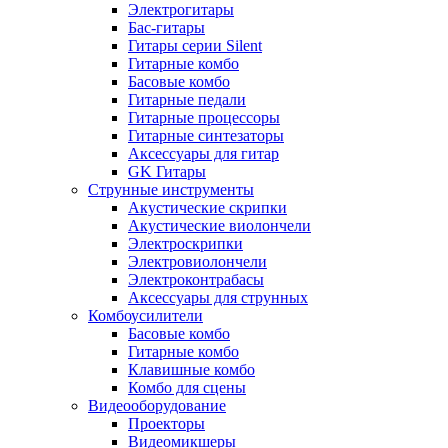
Электрогитары
Бас-гитары
Гитары серии Silent
Гитарные комбо
Басовые комбо
Гитарные педали
Гитарные процессоры
Гитарные синтезаторы
Аксессуары для гитар
GK Гитары
Струнные инструменты
Акустические скрипки
Акустические виолончели
Электроскрипки
Электровиолончели
Электроконтрабасы
Аксессуары для струнных
Комбоусилители
Басовые комбо
Гитарные комбо
Клавишные комбо
Комбо для сцены
Видеооборудование
Проекторы
Видеомикшеры