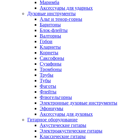
Маримба
Аксессуары для ударных
Духовые инструменты
Альт и тенор-горны
Баритоны
Блок-флейты
Валторны
Гобои
Кларнеты
Корнеты
Саксофоны
Сузафоны
Тромбоны
Трубы
Тубы
Фаготы
Флейты
Флюгельгорны
Электронные духовые инструменты
Эфониумы
Аксессуары для духовых
Гитарное оборудование
Акустические гитары
Электроакустические гитары
Классические гитары