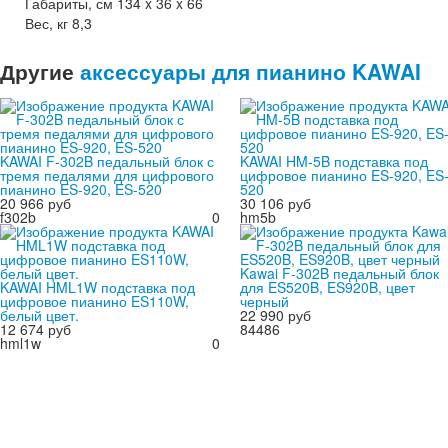
Габариты, см 134 x 36 x 66
Вес, кг 8,3
Другие
аксессуары для пианино KAWAI
KAWAI F-302B педальный блок с
KAWAI HM-5B подставка под
тремя педалями для цифрового
цифровое пианино ES-920, ES
пианино ES-920, ES-520
520
20 966 руб
30 106 руб
f302b
0
hm5b
Kawai F-302B педальный блок
KAWAI HML1W подставка под
для ES520B, ES920B, цвет
цифровое пианино ES110W,
черный
белый цвет.
22 990 руб
12 674 руб
84486
hml1w
0