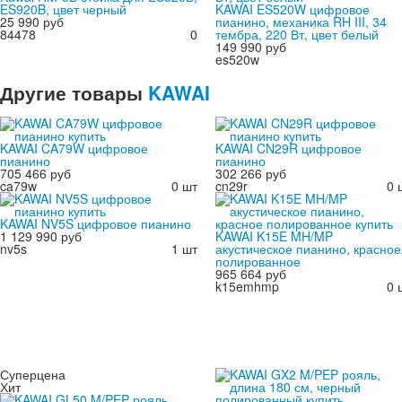
ES920B, цвет черный
KAWAI ES520W цифровое
25 990 руб
пианино, механика RH III, 34
84478
0
тембра, 220 Вт, цвет белый
149 990 руб
es520w
Другие
товары
KAWAI
KAWAI CA79W цифровое
KAWAI CN29R цифровое
пианино
пианино
705 466 руб
302 266 руб
ca79w
0 шт
cn29r
0 
KAWAI NV5S цифровое пианино
1 129 990 руб
KAWAI K15E MH/MP
nv5s
1 шт
акустическое пианино, красное
полированное
965 664 руб
k15emhmp
0 
Суперцена
Хит