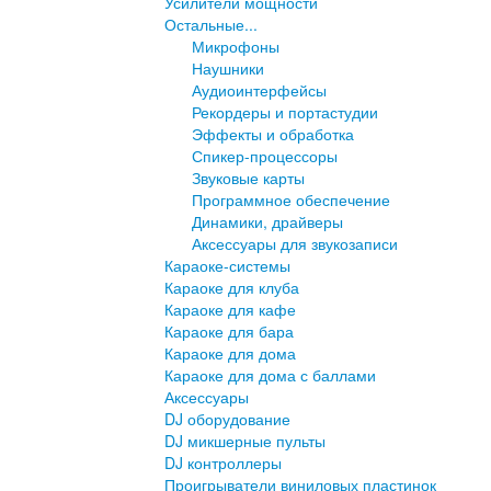
Усилители мощности
Остальные...
Микрофоны
Наушники
Аудиоинтерфейсы
Рекордеры и портастудии
Эффекты и обработка
Спикер-процессоры
Звуковые карты
Программное обеспечение
Динамики, драйверы
Аксессуары для звукозаписи
Караоке-системы
Караоке для клуба
Караоке для кафе
Караоке для бара
Караоке для дома
Караоке для дома с баллами
Аксессуары
DJ оборудование
DJ микшерные пульты
DJ контроллеры
Проигрыватели виниловых пластинок