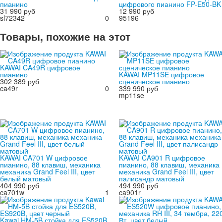
пианино
цифрового пианино FP-E50-BK
31 990 руб
12 990 руб
sl72342
0
95196
Товары, похожие на этот
KAWAI CA49R цифровое
пианино
KAWAI MP11SE цифровое
302 389 руб
сценическое пианино
ca49r
0
339 990 руб
mp11se
KAWAI CA701 W цифровое
KAWAI CA901 R цифровое
пианино, 88 клавиш, механика
пианино, 88 клавиш, механика
механика Grand Feel III, цвет
механика Grand Feel III, цвет
белый матовый
палисандр матовый
404 990 руб
494 990 руб
ca701w
1
ca901r
Kawai HM-5B стойка для ES520B,