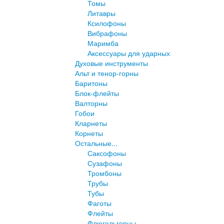
Томы
Литавры
Ксилофоны
Вибрафоны
Маримба
Аксессуары для ударных
Духовые инструменты
Альт и тенор-горны
Баритоны
Блок-флейты
Валторны
Гобои
Кларнеты
Корнеты
Остальные...
Саксофоны
Сузафоны
Тромбоны
Трубы
Тубы
Фаготы
Флейты
Флюгельгорны