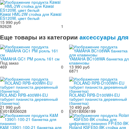
Kawai HML-2W стойка для Kawai
ES120W, цвет белый
15 990 руб
92628
1
Еще товары из категории
аксессуары для
YAMAHA GC1 PM рояль 161 см
YAMAHA BC108WA банкетка дл
Под заказ
клавиновы
469
0
13 990 руб
6871
ROLAND RPB-400WH-EU
ROLAND RPB-D100WH-EU
табурет пианиста деревянный
табурет пианиста деревянный
(банкетка)
(банкетка)
21 990 руб
10 490 руб
EV01BX06028
0
EV01BX06199
K&M 13901-100-21 банкетка для
Roland KSFE50-BK стойка для