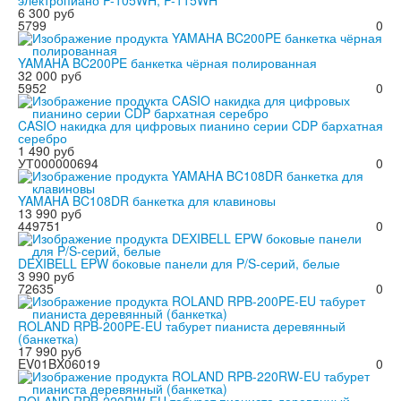
6 300 руб
5799
0
YAMAHA BC200PE банкетка чёрная полированная
32 000 руб
5952
0
CASIO накидка для цифровых пианино серии CDP бархатная
серебро
1 490 руб
УТ000000694
0
YAMAHA BC108DR банкетка для клавиновы
13 990 руб
449751
0
DEXIBELL EPW боковые панели для P/S-серий, белые
3 990 руб
72635
0
ROLAND RPB-200PE-EU табурет пианиста деревянный
(банкетка)
17 990 руб
EV01BX06019
0
ROLAND RPB-220RW-EU табурет пианиста деревянный