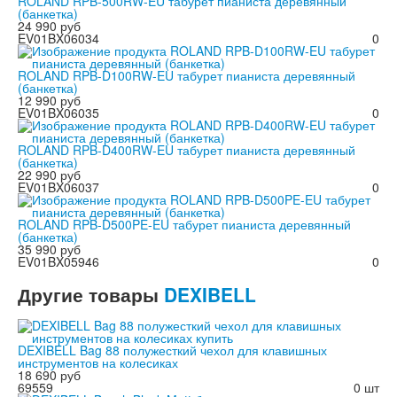
ROLAND RPB-500RW-EU табурет пианиста деревянный
(банкетка)
24 990 руб
EV01BX06034
0
ROLAND RPB-D100RW-EU табурет пианиста деревянный
(банкетка)
12 990 руб
EV01BX06035
0
ROLAND RPB-D400RW-EU табурет пианиста деревянный
(банкетка)
22 990 руб
EV01BX06037
0
ROLAND RPB-D500PE-EU табурет пианиста деревянный
(банкетка)
35 990 руб
EV01BX05946
0
Другие
товары
DEXIBELL
DEXIBELL Bag 88 полужесткий чехол для клавишных
инструментов на колесиках
18 690 руб
69559
0 шт