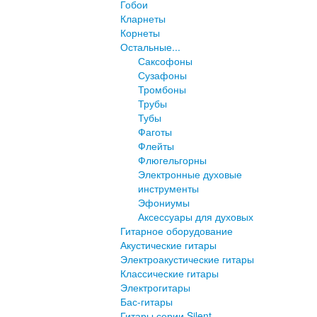
Гобои
Кларнеты
Корнеты
Остальные...
Саксофоны
Сузафоны
Тромбоны
Трубы
Тубы
Фаготы
Флейты
Флюгельгорны
Электронные духовые
инструменты
Эфониумы
Аксессуары для духовых
Гитарное оборудование
Акустические гитары
Электроакустические гитары
Классические гитары
Электрогитары
Бас-гитары
Гитары серии Silent