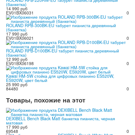
(банкетка)
14 990 руб
EV01BX06031
0
ROLAND RPB-300BK-EU табурет пианиста деревянный
(банкетка)
17 990 руб
EV01BX06021
0
ROLAND RPB-D100BK-EU табурет пианиста деревянный
(банкетка)
12 990 руб
EV01BX06198
0
Kawai HM-5W стойка для цифровых пианино ES520W,
ES920W, цвет белый
25 990 руб
84480
0
Товары, похожие на этот
DEXIBELL Bench Black Matt банкетка пианиста, черная
матовая
17 990 руб
69548
0