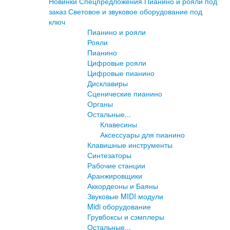
Новинки
Спецпредложения
Пианино и рояли под
заказ
Световое и звуковое оборудование под
ключ
Пианино и рояли
Рояли
Пианино
Цифровые рояли
Цифровые пианино
Дисклавиры
Сценические пианино
Органы
Остальные...
Клавесины
Аксессуары для пианино
Клавишные инструменты
Синтезаторы
Рабочие станции
Аранжировщики
Аккордеоны и Баяны
Звуковые MIDI модули
Midi оборудование
Грувбоксы и сэмплеры
Остальные...