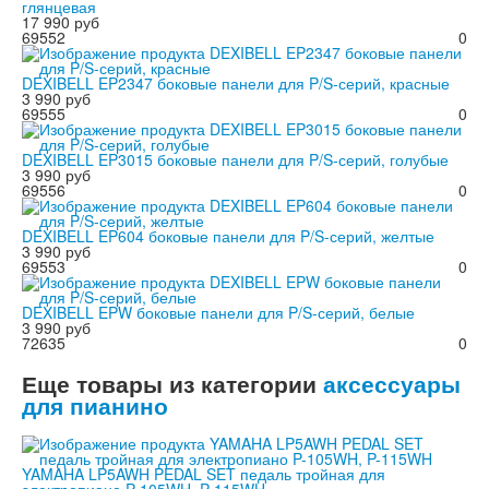
глянцевая
17 990 руб
69552
0
DEXIBELL EP2347 боковые панели для P/S-серий, красные
3 990 руб
69555
0
DEXIBELL EP3015 боковые панели для P/S-серий, голубые
3 990 руб
69556
0
DEXIBELL EP604 боковые панели для P/S-серий, желтые
3 990 руб
69553
0
DEXIBELL EPW боковые панели для P/S-серий, белые
3 990 руб
72635
0
Еще товары из категории
аксессуары
для пианино
YAMAHA LP5AWH PEDAL SET педаль тройная для
электропиано P-105WH, P-115WH