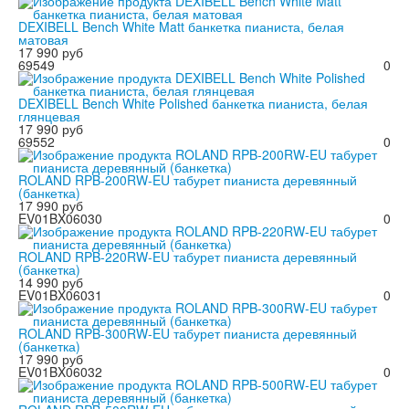
DEXIBELL Bench White Matt банкетка пианиста, белая
матовая
17 990 руб
69549
0
DEXIBELL Bench White Polished банкетка пианиста, белая
глянцевая
17 990 руб
69552
0
ROLAND RPB-200RW-EU табурет пианиста деревянный
(банкетка)
17 990 руб
EV01BX06030
0
ROLAND RPB-220RW-EU табурет пианиста деревянный
(банкетка)
14 990 руб
EV01BX06031
0
ROLAND RPB-300RW-EU табурет пианиста деревянный
(банкетка)
17 990 руб
EV01BX06032
0