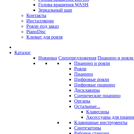
Голова вращения WASH
Зеркальный шар
Контакты
Инсталляции
Рояли под заказ
PianoDisc
Климат для рояля
Каталог
Новинки
Спецпредложения
Пианино и рояли 
Пианино и рояли
Рояли
Пианино
Цифровые рояли
Цифровые пианино
Дисклавиры
Сценические пианино
Органы
Остальные...
Клавесины
Аксессуары для пиани
Клавишные инструменты
Синтезаторы
Рабочие станции