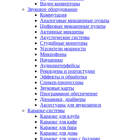
Видео конверторы
Звуковое оборудование
Коммутация
Аналоговые микшерные пульты
Цифровые микшерные пульты
Активные микшеры
Акустические системы
Студийные мониторы
Усилители мощности
Микрофоны
Наушники
Аудиоинтерфейсы
Рекордеры и портастудии
Эффекты и обработка
Спикер-процессоры
Звуковые карты
Программное обеспечение
Динамики, драйверы
Аксессуары для звукозаписи
Караоке-системы
Караоке для клуба
Караоке для кафе
Караоке для бара
Караоке для дома
Караоке для дома с баллами