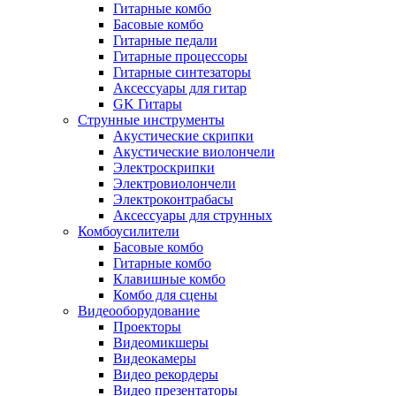
Гитарные комбо
Басовые комбо
Гитарные педали
Гитарные процессоры
Гитарные синтезаторы
Аксессуары для гитар
GK Гитары
Струнные инструменты
Акустические скрипки
Акустические виолончели
Электроскрипки
Электровиолончели
Электроконтрабасы
Аксессуары для струнных
Комбоусилители
Басовые комбо
Гитарные комбо
Клавишные комбо
Комбо для сцены
Видеооборудование
Проекторы
Видеомикшеры
Видеокамеры
Видео рекордеры
Видео презентаторы