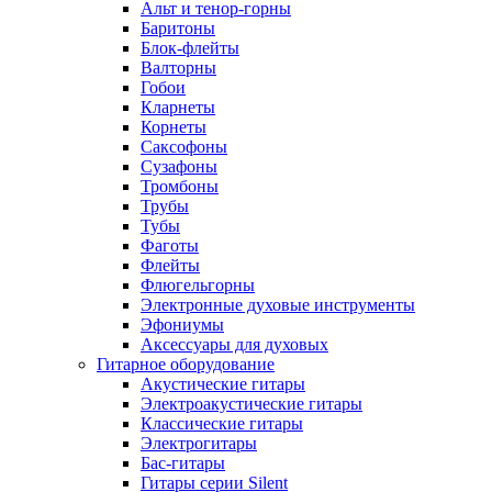
Альт и тенор-горны
Баритоны
Блок-флейты
Валторны
Гобои
Кларнеты
Корнеты
Саксофоны
Сузафоны
Тромбоны
Трубы
Тубы
Фаготы
Флейты
Флюгельгорны
Электронные духовые инструменты
Эфониумы
Аксессуары для духовых
Гитарное оборудование
Акустические гитары
Электроакустические гитары
Классические гитары
Электрогитары
Бас-гитары
Гитары серии Silent