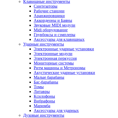
Клавишные инструменты
Синтезаторы
Рабочие станции
Аранжировщики
Аккордеоны и Баяны
Звуковые MIDI модули
Midi оборудование
Грувбоксы и сэмплеры
Аксессуары для клавишных
Ударные инструменты
Электронные ударные установки
Электронные модули
Электронная перкуссия
Мониторные системы
Ритм машины и Метрономы
Акустические ударные установки
Малые барабаны
Бас-барабаны
Томы
Литавры
Ксилофоны
Вибрафоны
Маримба
Аксессуары для ударных
Духовые инструменты