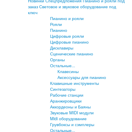
Новинки
Спецпредложения
Пианино и рояли под
заказ
Световое и звуковое оборудование под
ключ
Пианино и рояли
Рояли
Пианино
Цифровые рояли
Цифровые пианино
Дисклавиры
Сценические пианино
Органы
Остальные...
Клавесины
Аксессуары для пианино
Клавишные инструменты
Синтезаторы
Рабочие станции
Аранжировщики
Аккордеоны и Баяны
Звуковые MIDI модули
Midi оборудование
Грувбоксы и сэмплеры
Остальные...