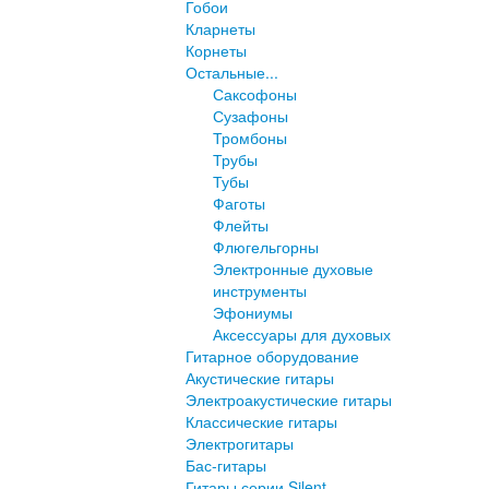
Гобои
Кларнеты
Корнеты
Остальные...
Саксофоны
Сузафоны
Тромбоны
Трубы
Тубы
Фаготы
Флейты
Флюгельгорны
Электронные духовые
инструменты
Эфониумы
Аксессуары для духовых
Гитарное оборудование
Акустические гитары
Электроакустические гитары
Классические гитары
Электрогитары
Бас-гитары
Гитары серии Silent