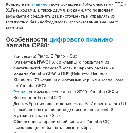
Концертные
пианино
также оснащены 1,4-дюймовыми TRS и
XLR-выходами, а также двумя входами, что позволяет
музыкантам соединять два инструмента и управлять их
громкостью без необходимости использования внешнего
микшера.
Особенности
цифрового пианино
Yamaha CP88:
Три секции: Piano, E Piano и Sub
Клавиатура NW-GH3, 88 клавиш, с покрытием из
синтетической слоновой кости и черного дерева на
модели Yamaha CP88 и BHS (Balanced Hammer
Standard), 73 клавиши с матовыми черными клавишами
на Yamaha CP73
Рояли
премиум класса: Yamaha S700, Yamaha CFX и
Bösendorfer Imperial 290
Два тембра пианино: флагманского SU7 и винтажного U1
5 тембров электропианино для исполнения любой
музыки начиная с 70-ых
Обновление операционной системы Yamaha CP,
позволяющее добавлять новые тембры