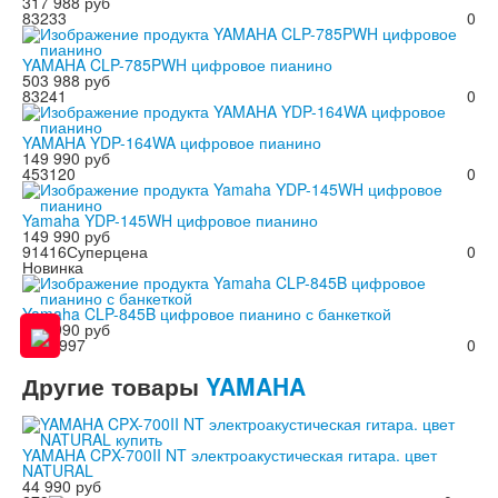
317 988 руб
83233
0
YAMAHA CLP-785PWH цифровое пианино
503 988 руб
83241
0
YAMAHA YDP-164WA цифровое пианино
149 990 руб
453120
0
Yamaha YDP-145WH цифровое пианино
149 990 руб
91416
Суперцена
0
Новинка
Yamaha CLP-845B цифровое пианино с банкеткой
269 990 руб
SL97997
0
Другие
товары
YAMAHA
YAMAHA CPX-700II NT электроакустическая гитара. цвет
NATURAL
44 990 руб