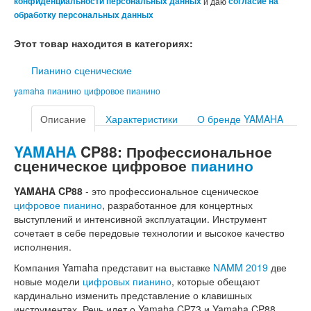
конфиденциальности персональных данных
и даю
согласие на
обработку персональных данных
Этот товар находится в категориях:
Пианино сценические
yamaha
пианино
цифровое пианино
Описание
Характеристики
О бренде YAMAHA
YAMAHA
CP88: Профессиональное
сценическое цифровое
пианино
YAMAHA CP88
- это профессиональное сценическое
цифровое пианино
, разработанное для концертных
выступлений и интенсивной эксплуатации. Инструмент
сочетает в себе передовые технологии и высокое качество
исполнения.
Компания Yamaha представит на выставке
NAMM 2019
две
новые модели
цифровых пианино
, которые обещают
кардинально изменить представление о клавишных
инструментах. Речь идет о Yamaha CP73 и Yamaha CP88.