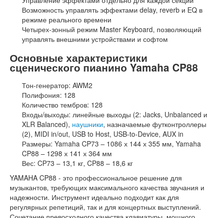
Управление эффектами отдельно для каждой секции
Возможность управлять эффектами delay, reverb и EQ в
режиме реального времени
Четырех-зонный режим Master Keyboard, позволяющий
управлять внешними устройствами и софтом
Основные характеристики
сценического пианино Yamaha CP88
Тон-генератор: AWM2
Полифония: 128
Количество тембров: 128
Входы/выходы: линейные выходы (2: Jacks, Unbalanced и
XLR Balanced),
наушники
, назначаемые футконтроллеры
(2), MIDI in/out, USB to Host, USB-to-Device, AUX in
Размеры: Yamaha CP73 – 1086 х 144 х 355 мм, Yamaha
CP88 – 1298 х 141 х 364 мм
Вес: CP73 – 13,1 кг, CP88 – 18,6 кг
YAMAHA CP88 - это профессиональное решение для
музыкантов, требующих максимального качества звучания и
надежности. Инструмент идеально подходит как для
регулярных репетиций, так и для концертных выступлений.
Сочетание превосходного качества клавиатуры, мощного