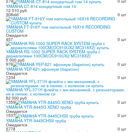
279
0 шт
YAMAHA CT-814 концертный том 14
12 510 руб
308old
0 шт
YAMAHA FT-916Y том напольный 16X16 RECORDING
CUSTOM
Ожидается
457
0 шт
YAMAHA RS-1002 SUPER RACK SYSTEM труба с
держателями 100CM(OC910UX2.MC318X2)
5 000 руб
976
0 шт
YAMAHA YEP-621 эфониум (баритон)
Ожидается
1334
0 шт
YAMAHA YFL-371H флейта с ми-механикой. с резонаторами.
не в линию. с коленом си
82 000 руб
1359
0 шт
YAMAHA YTR-8445G XENO труба
Ожидается
1537
0 шт
YAMAHA YTR-9445CHSII труба
Ожидается
5778
0 шт