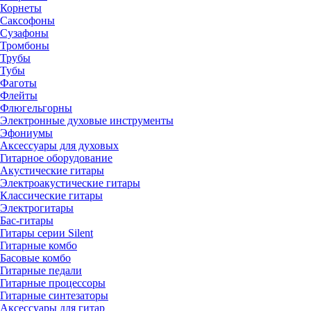
Корнеты
Саксофоны
Сузафоны
Тромбоны
Трубы
Тубы
Фаготы
Флейты
Флюгельгорны
Электронные духовые инструменты
Эфониумы
Аксессуары для духовых
Гитарное оборудование
Акустические гитары
Электроакустические гитары
Классические гитары
Электрогитары
Бас-гитары
Гитары серии Silent
Гитарные комбо
Басовые комбо
Гитарные педали
Гитарные процессоры
Гитарные синтезаторы
Аксессуары для гитар