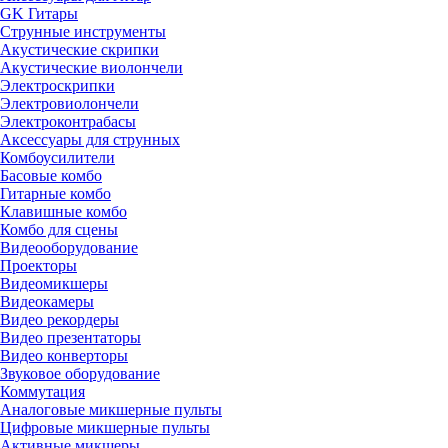
GK Гитары
Струнные инструменты
Акустические скрипки
Акустические виолончели
Электроскрипки
Электровиолончели
Электроконтрабасы
Аксессуары для струнных
Комбоусилители
Басовые комбо
Гитарные комбо
Клавишные комбо
Комбо для сцены
Видеооборудование
Проекторы
Видеомикшеры
Видеокамеры
Видео рекордеры
Видео презентаторы
Видео конверторы
Звуковое оборудование
Коммутация
Аналоговые микшерные пульты
Цифровые микшерные пульты
Активные микшеры