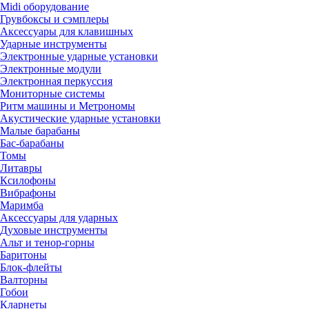
Midi оборудование
Грувбоксы и сэмплеры
Аксессуары для клавишных
Ударные инструменты
Электронные ударные установки
Электронные модули
Электронная перкуссия
Мониторные системы
Ритм машины и Метрономы
Акустические ударные установки
Малые барабаны
Бас-барабаны
Томы
Литавры
Ксилофоны
Вибрафоны
Маримба
Аксессуары для ударных
Духовые инструменты
Альт и тенор-горны
Баритоны
Блок-флейты
Валторны
Гобои
Кларнеты