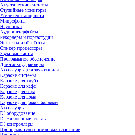
Акустические системы
Студийные мониторы
Усилители мощности
Микрофоны
Наушники
Аудиоинтерфейсы
Рекордеры и портастудии
Эффекты и обработка
Спикер-процессоры
Звуковые карты
Программное обеспечение
Динамики, драйверы
Аксессуары для звукозаписи
Караоке-системы
Караоке для клуба
Караоке для кафе
Караоке для бара
Караоке для дома
Караоке для дома с баллами
Аксессуары
DJ оборудование
DJ микшерные пульты
DJ контроллеры
Проигрыватели виниловых пластинок
Новинки