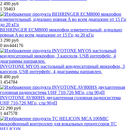
2 490 руб
1
59403
BEHRINGER ECM8000 микрофон измерительный, идеально
ровная A во всем диапазоне от 15 Гц до 20 кГц
3 290 руб
0
inv444176
INVOTONE MYOS настольный конденсаторный микрофон, 3
капсюля, USB интерфейс, 4 диаграммы направлен.
8 490 руб
1
454784
INVOTONE AV800HS двухантенная головная радиосистема
UHF 710-726 МГц, с/ш 90дП
22 290 руб
1
447578