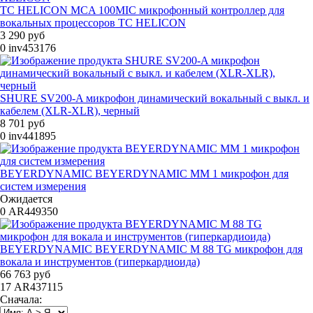
TC HELICON MCA 100MIC микрофонный контроллер для
вокальных процессоров TC HELICON
3 290 руб
0
inv453176
SHURE SV200-A микрофон динамический вокальный с выкл. и
кабелем (XLR-XLR), черный
8 701 руб
0
inv441895
BEYERDYNAMIC BEYERDYNAMIC MM 1 микрофон для
систем измерения
Ожидается
0
AR449350
BEYERDYNAMIC BEYERDYNAMIC M 88 TG микрофон для
вокала и инструментов (гиперкардиоида)
66 763 руб
17
AR437115
Сначала: