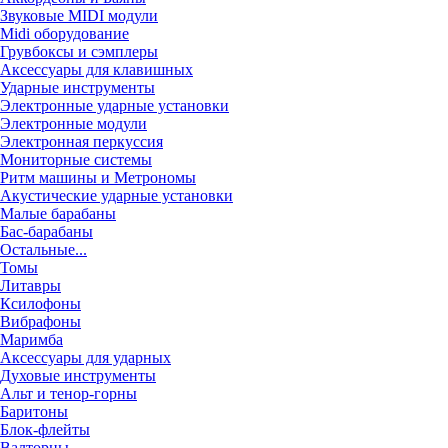
Звуковые MIDI модули
Midi оборудование
Грувбоксы и сэмплеры
Аксессуары для клавишных
Ударные инструменты
Электронные ударные установки
Электронные модули
Электронная перкуссия
Мониторные системы
Ритм машины и Метрономы
Акустические ударные установки
Малые барабаны
Бас-барабаны
Остальные...
Томы
Литавры
Ксилофоны
Вибрафоны
Маримба
Аксессуары для ударных
Духовые инструменты
Альт и тенор-горны
Баритоны
Блок-флейты
Валторны