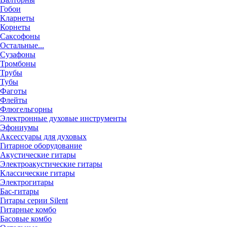
Гобои
Кларнеты
Корнеты
Саксофоны
Остальные...
Сузафоны
Тромбоны
Трубы
Тубы
Фаготы
Флейты
Флюгельгорны
Электронные духовые инструменты
Эфониумы
Аксессуары для духовых
Гитарное оборудование
Акустические гитары
Электроакустические гитары
Классические гитары
Электрогитары
Бас-гитары
Гитары серии Silent
Гитарные комбо
Басовые комбо