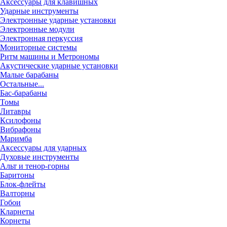
Аксессуары для клавишных
Ударные инструменты
Электронные ударные установки
Электронные модули
Электронная перкуссия
Мониторные системы
Ритм машины и Метрономы
Акустические ударные установки
Малые барабаны
Остальные...
Бас-барабаны
Томы
Литавры
Ксилофоны
Вибрафоны
Маримба
Аксессуары для ударных
Духовые инструменты
Альт и тенор-горны
Баритоны
Блок-флейты
Валторны
Гобои
Кларнеты
Корнеты