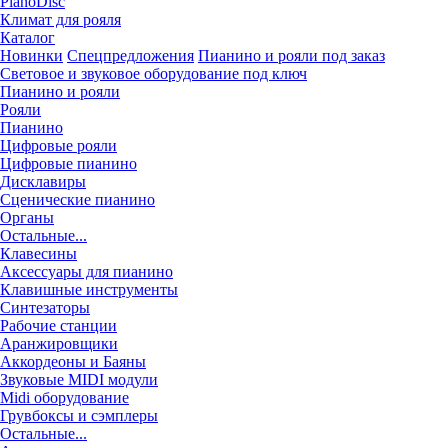
PianoDisc
Климат для рояля
Каталог
Новинки
Спецпредложения
Пианино и рояли под заказ
Световое и звуковое оборудование под ключ
Пианино и рояли
Рояли
Пианино
Цифровые рояли
Цифровые пианино
Дисклавиры
Сценические пианино
Органы
Остальные...
Клавесины
Аксессуары для пианино
Клавишные инструменты
Синтезаторы
Рабочие станции
Аранжировщики
Аккордеоны и Баяны
Звуковые MIDI модули
Midi оборудование
Грувбоксы и сэмплеры
Остальные...