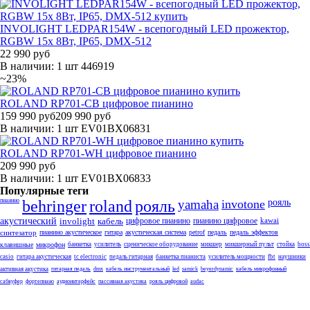
INVOLIGHT LEDPAR154W - всепогодный LED прожектор,
RGBW 15x 8Вт, IP65, DMX-512
22 990 руб
В наличии: 1 шт
446919
~23%
ROLAND RP701-CB цифровое пианино
159 990 руб
209 990 руб
В наличии: 1 шт
EV01BX06831
ROLAND RP701-WH цифровое пианино
209 990 руб
В наличии: 1 шт
EV01BX06833
Популярные теги
пианино
behringer
roland
рояль
yamaha
invotone
рояль
акустический
involight
кабель
цифровое пианино
пианино цифровое
kawai
синтезатор
пианино акустическое
гитара
акустическая система
petrof
педаль
педаль эффектов
клавишные
микрофон
банкетка
усилитель
сценическое оборудование
микшер
микшерный пульт
стойка
boss
casio
гитара акустическая
tc electronic
педаль гитарная
банкетка пианиста
усилитель мощности
fbt
наушники
активная акустика
гитарная педаль
dmx
кабель инструментальный
led
samick
beyerdynamic
кабель микрофонный
сабвуфер
фортепиано
аудиоинтерфейс
пассивная акустика
рояль цифровой
audac