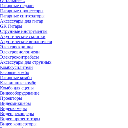
Остальные...
Гитарные педали
Гитарные процессоры
Гитарные синтезаторы
Аксессуары для гитар
GK Гитары
Струнные инструменты
Акустические скрипки
Акустические виолончели
Электроскрипки
Электровиолончели
Электроконтрабасы
Аксессуары для струнных
Комбоусилители
Басовые комбо
Гитарные комбо
Клавишные комбо
Комбо для сцены
Видеооборудование
Проекторы
Видеомикшеры
Видеокамеры
Видео рекордеры
Видео презентаторы
Видео конверторы