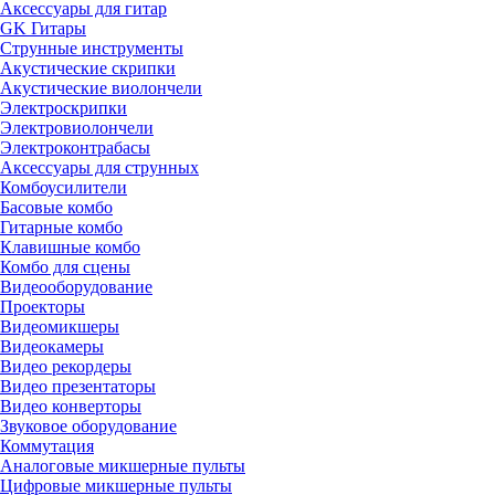
Аксессуары для гитар
GK Гитары
Струнные инструменты
Акустические скрипки
Акустические виолончели
Электроскрипки
Электровиолончели
Электроконтрабасы
Аксессуары для струнных
Комбоусилители
Басовые комбо
Гитарные комбо
Клавишные комбо
Комбо для сцены
Видеооборудование
Проекторы
Видеомикшеры
Видеокамеры
Видео рекордеры
Видео презентаторы
Видео конверторы
Звуковое оборудование
Коммутация
Аналоговые микшерные пульты
Цифровые микшерные пульты