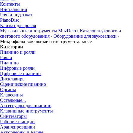
Контакты
Инсталляции
Рояли под заказ
PianoDisc
Климат для рояля
Музыкальные инструменты MuzDelo
›
Каталог звукового и
светового оборудования
›
Оборудование для звукозаписи
›
Микрофоны вокальные и инструментальные
Категории
Пианино и рояли
Рояли
Пианино
Цифровые рояли
Цифровые пианино
Дисклавиры
Сценические пианино
Органы
Клавесины
Остальные...
Аксессуары для пианино
Клавишные инструменты
Синтезаторы
Рабочие станции
Аранжировщики
Аккордеоны и Баяны