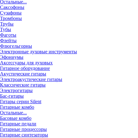
Остальные...
Саксофоны
Сузафоны
Тромбоны
Трубы
Тубы
Фаготы
Флейты
Флюгельгорны
Электронные духовые инструменты
Эфониумы
Аксессуары для духовых
Гитарное оборудование
Акустические гитары
Электроакустические гитары
Классические гитары
Электрогитары
Бас-гитары
Гитары серии Silent
Гитарные комбо
Остальные...
Басовые комбо
Гитарные педали
Гитарные процессоры
Гитарные синтезаторы