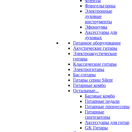
Флейты
Флюгельгорны
Электронные
духовые
инструменты
Эфониумы
Аксессуары для
духовых
Гитарное оборудование
Акустические гитары
Электроакустические
гитары
Классические гитары
Электрогитары
Бас-гитары
Гитары серии Silent
Гитарные комбо
Остальные...
Басовые комбо
Гитарные педали
Гитарные процессоры
Гитарные
синтезаторы
Аксессуары для гитар
GK Гитары