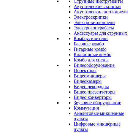
Струнные инструменты
Акустические скрипки
Акустические виолончели
Электроскрипки
Электровиолончели
Электроконтрабасы
Аксессуары для струнных
Комбоусилители
Басовые комбо
Гитарные комбо
Клавишные комбо
Комбо для сцены
Видеооборудование
Проекторы
Видеомикшеры
Видеокамеры
Видео рекордеры
Видео презентаторы
Видео конверторы
Звуковое оборудование
Коммутация
Аналоговые микшерные
пульты
Цифровые микшерные
пульты