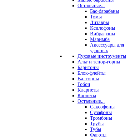
Остальные...
Бас-барабаны
Томы
Литавры
Ксилофоны
Вибрафоны
Маримба
Аксессуары для
ударных
Духовые инструменты
Альт и тенор-горны
Баритоны
Блок-флейты
Валторны
Гобои
Кларнеты
Корнеты
Остальные...
Саксофоны
Сузафоны
Тромбоны
Трубы
Тубы
Фаготы