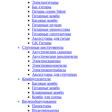
Электрогитары
Бас-гитары
Гитары серии Silent
Гитарные комбо
Басовые комбо
Гитарные педали
Гитарные процессоры
Гитарные синтезаторы
Аксессуары для гитар
GK Гитары
Струнные инструменты
Акустические скрипки
Акустические виолончели
Электроскрипки
Электровиолончели
Электроконтрабасы
Аксессуары для струнных
Комбоусилители
Басовые комбо
Гитарные комбо
Клавишные комбо
Комбо для сцены
Видеооборудование
Проекторы
Видеомикшеры