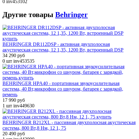
0
inv453102
Другие
товары
Behringer
BEHRINGER DR112DSP - активная двухполосная
акустическая система, 12 1,35, 1200 Вт, встроенный DSP
34 290 руб
0 шт
inv453535
BEHRINGER HPA40 - портативная звукоусилительная
система, 40 Вт,микрофон со шнуром, батарея с зарядкой,
ремень
17 990 руб
1 шт
inv449630
BEHRINGER B212XL - пассивная двухполосная акустическая
система, 800 Вт,8 Нм, 12 1, 75
20 490 руб