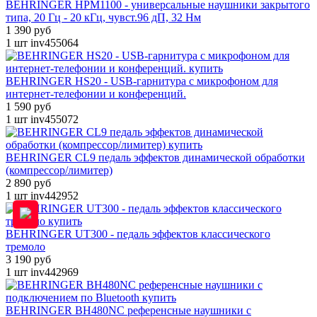
BEHRINGER HPM1100 - универсальные наушники закрытого
типа, 20 Гц - 20 кГц, чувст.96 дП, 32 Нм
1 390 руб
1 шт
inv455064
BEHRINGER HS20 - USB-гарнитура с микрофоном для
интернет-телефонии и конференций.
1 590 руб
1 шт
inv455072
BEHRINGER CL9 педаль эффектов динамической обработки
(компрессор/лимитер)
2 890 руб
1 шт
inv442952
BEHRINGER UT300 - педаль эффектов классического
тремоло
3 190 руб
1 шт
inv442969
BEHRINGER BH480NC референсные наушники с