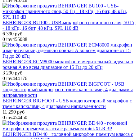
1
inv443728
BEHRINGER BU100 - USB-микрофон граничного слоя, 50 Гц
- 18 кГц, 16 бит, 48 кГц, SPL 110 dB
6 390 руб
0
inv455088
BEHRINGER ECM8000 микрофон измерительный, идеально
ровная A во всем диапазоне от 15 Гц до 20 кГц
3 290 руб
0
inv444176
BEHRINGER BIGFOOT - USB конденсаторный микрофон с
тремя капсюлями, 4 диаграммы направленности
11 290 руб
0
inv454450
BEHRINGER BD440 - головной микрофон премиум класса с