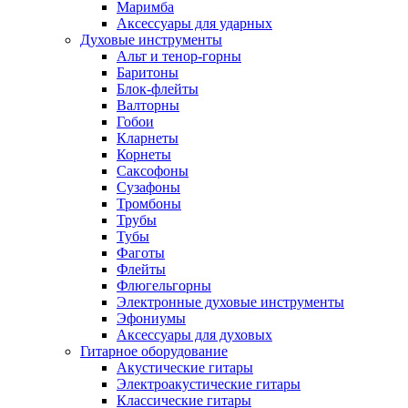
Маримба
Аксессуары для ударных
Духовые инструменты
Альт и тенор-горны
Баритоны
Блок-флейты
Валторны
Гобои
Кларнеты
Корнеты
Саксофоны
Сузафоны
Тромбоны
Трубы
Тубы
Фаготы
Флейты
Флюгельгорны
Электронные духовые инструменты
Эфониумы
Аксессуары для духовых
Гитарное оборудование
Акустические гитары
Электроакустические гитары
Классические гитары