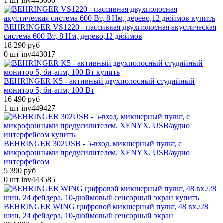
1 шт
inv443000
BEHRINGER VS1220 - пассивная двухполосная акустическая
система 600 Вт, 8 Нм, дерево,12 дюймов
18 290 руб
0 шт
inv443017
BEHRINGER K5 - активный двухполосный студийный
монитор 5, би-апм, 100 Вт
16 490 руб
1 шт
inv449427
BEHRINGER 302USB - 5-вход. микшерный пульт, с
микрофонными предусилителем. XENYX, USB/аудио
интерфейсом
5 390 руб
0 шт
inv443585
BEHRINGER WING цифровой микшерный пульт, 48 вх./28
шин, 24 фейдера, 10-дюймовый сенсорный экран