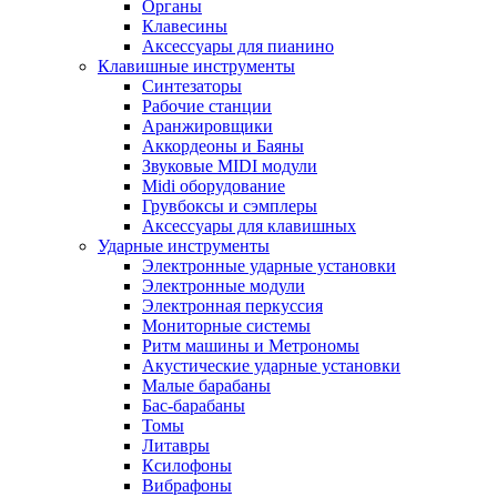
Органы
Клавесины
Аксессуары для пианино
Клавишные инструменты
Синтезаторы
Рабочие станции
Аранжировщики
Аккордеоны и Баяны
Звуковые MIDI модули
Midi оборудование
Грувбоксы и сэмплеры
Аксессуары для клавишных
Ударные инструменты
Электронные ударные установки
Электронные модули
Электронная перкуссия
Мониторные системы
Ритм машины и Метрономы
Акустические ударные установки
Малые барабаны
Бас-барабаны
Томы
Литавры
Ксилофоны
Вибрафоны