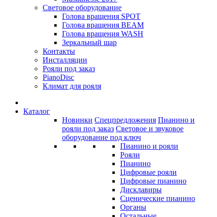
Световое оборудование
Голова вращения SPOT
Голова вращения BEAM
Голова вращения WASH
Зеркальный шар
Контакты
Инсталляции
Рояли под заказ
PianoDisc
Климат для рояля
Каталог
Новинки
Спецпредложения
Пианино и
рояли под заказ
Световое и звуковое
оборудование под ключ
Пианино и рояли
Рояли
Пианино
Цифровые рояли
Цифровые пианино
Дисклавиры
Сценические пианино
Органы
Остальные...