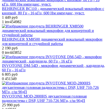
BEHRINGER BC110 - динамический вокальный микрофон с
кнопкой, 80 Гц - 16 кГц, 600 Нм импеданс, чувст.
1 449 руб
1
inv454982
BEHRINGER XM8500 динамический вокальный микрофон
для концертной и студийной работы
2 190 руб
0
inv443852
INVOTONE DM-54D - микрофон динамический , кардиоида,
60 Гц - 16 кГц
6 805 руб
0
451349
INVOTONE MOD-2800HS двухантенная головная
радиосистема с DSP, UHF 710-726 МГц, с/ш 90дП
25 990 руб