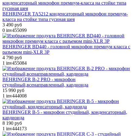
BEHRINGER TA5212 конденсаторный микрофон премиум-
класса на стойке типа гусиная шея
3 490 руб
0
inv455099
BEHRINGER BD440 - головной микрофон премиум класса с
разъемом mini-XLR 3P
4 790 руб
1
inv455084
BEHRINGER B-2 PRO - микрофон
студийный,всенаправленный, кардиоида
15 990 руб
1
inv444008
BEHRINGER B-5 - микрофон студийный, конденсаторный,
кардиоида
8 190 руб
1
inv444173