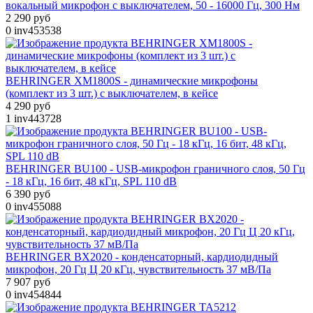
вокальный микрофон с выключателем, 50 - 16000 Гц, 300 Нм
2 290 руб
0
inv453538
BEHRINGER XM1800S - динамические микрофоны
(комплект из 3 шт.) с выключателем, в кейсе
4 290 руб
1
inv443728
BEHRINGER BU100 - USB-микрофон граничного слоя, 50 Гц
- 18 кГц, 16 бит, 48 кГц, SPL 110 dB
6 390 руб
0
inv455088
BEHRINGER BX2020 - конденсаторный, кардиодидный
микрофон, 20 Гц Ц 20 кГц, чувствительность 37 мВ/Па
7 907 руб
0
inv454844