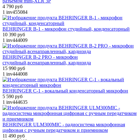
разъемом mini-XLR 3P
4 790 руб
1
inv455084
BEHRINGER B-1 - микрофон студийный, конденсаторный
10 390 руб
1
inv444009
BEHRINGER B-2 PRO - микрофон
студийный,всенаправленный, кардиоида
15 990 руб
1
inv444008
BEHRINGER C-1 - вокальный конденсаторный микрофон
5 590 руб
1
inv444635
BEHRINGER ULM300MIC - радиосистема микрофонная
цифровая с ручным передатчиком и приемником
11 490 руб