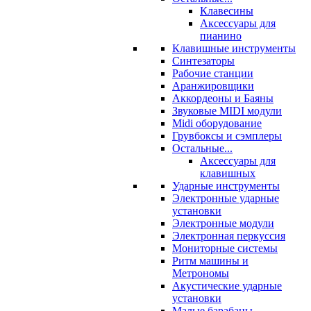
Клавесины
Аксессуары для
пианино
Клавишные инструменты
Синтезаторы
Рабочие станции
Аранжировщики
Аккордеоны и Баяны
Звуковые MIDI модули
Midi оборудование
Грувбоксы и сэмплеры
Остальные...
Аксессуары для
клавишных
Ударные инструменты
Электронные ударные
установки
Электронные модули
Электронная перкуссия
Мониторные системы
Ритм машины и
Метрономы
Акустические ударные
установки
Малые барабаны