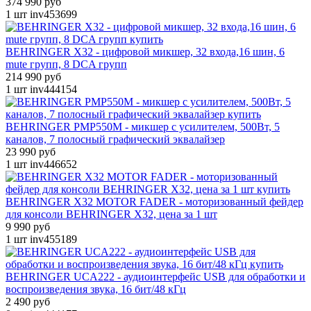
374 990 руб
1 шт
inv453699
BEHRINGER X32 - цифровой микшер, 32 входа,16 шин, 6
mute групп, 8 DCA групп
214 990 руб
1 шт
inv444154
BEHRINGER PMP550M - микшер с усилителем, 500Вт, 5
каналов, 7 полосный графический эквалайзер
23 990 руб
1 шт
inv446652
BEHRINGER X32 MOTOR FADER - моторизованный фейдер
для консоли BEHRINGER X32, цена за 1 шт
9 990 руб
1 шт
inv455189
BEHRINGER UCA222 - аудиоинтерфейс USB для обработки и
воспроизведения звука, 16 бит/48 кГц
2 490 руб