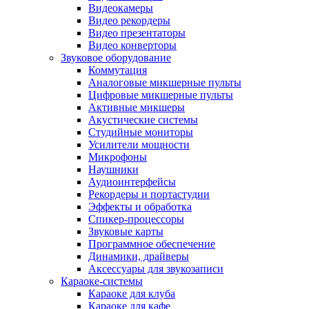
Видеокамеры
Видео рекордеры
Видео презентаторы
Видео конверторы
Звуковое оборудование
Коммутация
Аналоговые микшерные пульты
Цифровые микшерные пульты
Активные микшеры
Акустические системы
Студийные мониторы
Усилители мощности
Микрофоны
Наушники
Аудиоинтерфейсы
Рекордеры и портастудии
Эффекты и обработка
Спикер-процессоры
Звуковые карты
Программное обеспечение
Динамики, драйверы
Аксессуары для звукозаписи
Караоке-системы
Караоке для клуба
Караоке для кафе