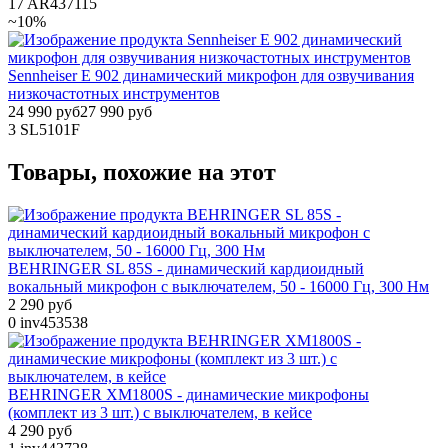
17
AR437115
~10%
Sennheiser E 902 динамический микрофон для озвучивания
низкочастотных инструментов
24 990 руб
27 990 руб
3
SL5101F
Товары, похожие на этот
BEHRINGER SL 85S - динамический кардиоидный
вокальный микрофон с выключателем, 50 - 16000 Гц, 300 Нм
2 290 руб
0
inv453538
BEHRINGER XM1800S - динамические микрофоны
(комплект из 3 шт.) с выключателем, в кейсе
4 290 руб