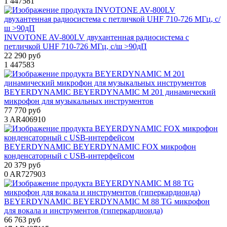
1
447581
INVOTONE AV-800LV двухантенная радиосистема с
петличкой UHF 710-726 МГц, с/ш >90дП
22 290 руб
1
447583
BEYERDYNAMIC BEYERDYNAMIC M 201 динамический
микрофон для музыкальных инструментов
77 770 руб
3
AR406910
BEYERDYNAMIC BEYERDYNAMIC FOX микрофон
конденсаторный с USB-интерфейсом
20 379 руб
0
AR727903
BEYERDYNAMIC BEYERDYNAMIC M 88 TG микрофон
для вокала и инструментов (гиперкардиоида)
66 763 руб