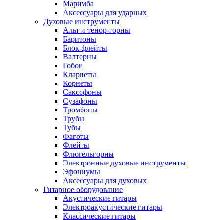
Маримба
Аксессуары для ударных
Духовые инструменты
Альт и тенор-горны
Баритоны
Блок-флейты
Валторны
Гобои
Кларнеты
Корнеты
Саксофоны
Сузафоны
Тромбоны
Трубы
Тубы
Фаготы
Флейты
Флюгельгорны
Электронные духовые инструменты
Эфониумы
Аксессуары для духовых
Гитарное оборудование
Акустические гитары
Электроакустические гитары
Классические гитары