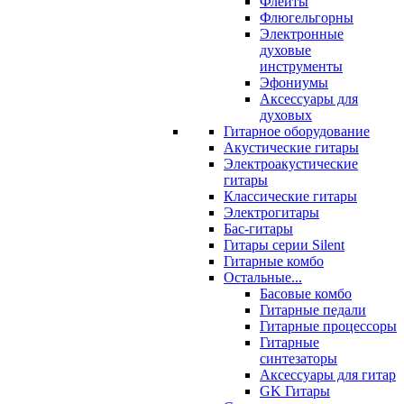
Флейты
Флюгельгорны
Электронные
духовые
инструменты
Эфониумы
Аксессуары для
духовых
Гитарное оборудование
Акустические гитары
Электроакустические
гитары
Классические гитары
Электрогитары
Бас-гитары
Гитары серии Silent
Гитарные комбо
Остальные...
Басовые комбо
Гитарные педали
Гитарные процессоры
Гитарные
синтезаторы
Аксессуары для гитар
GK Гитары