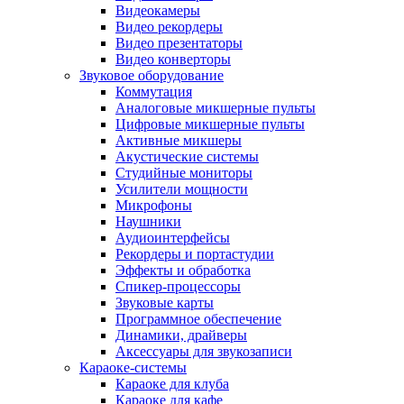
Видеокамеры
Видео рекордеры
Видео презентаторы
Видео конверторы
Звуковое оборудование
Коммутация
Аналоговые микшерные пульты
Цифровые микшерные пульты
Активные микшеры
Акустические системы
Студийные мониторы
Усилители мощности
Микрофоны
Наушники
Аудиоинтерфейсы
Рекордеры и портастудии
Эффекты и обработка
Спикер-процессоры
Звуковые карты
Программное обеспечение
Динамики, драйверы
Аксессуары для звукозаписи
Караоке-системы
Караоке для клуба
Караоке для кафе