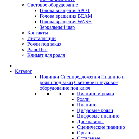
Световое оборудование
Голова вращения SPOT
Голова вращения BEAM
Голова вращения WASH
Зеркальный шар
Контакты
Инсталляции
Рояли под заказ
PianoDisc
Климат для рояля
Каталог
Новинки
Спецпредложения
Пианино и
рояли под заказ
Световое и звуковое
оборудование под ключ
Пианино и рояли
Рояли
Пианино
Цифровые рояли
Цифровые пианино
Дисклавиры
Сценические пианино
Органы
Остальные...