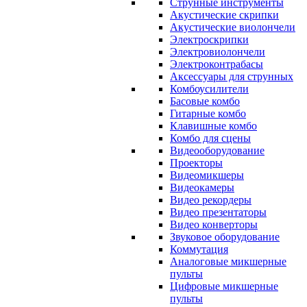
Струнные инструменты
Акустические скрипки
Акустические виолончели
Электроскрипки
Электровиолончели
Электроконтрабасы
Аксессуары для струнных
Комбоусилители
Басовые комбо
Гитарные комбо
Клавишные комбо
Комбо для сцены
Видеооборудование
Проекторы
Видеомикшеры
Видеокамеры
Видео рекордеры
Видео презентаторы
Видео конверторы
Звуковое оборудование
Коммутация
Аналоговые микшерные
пульты
Цифровые микшерные
пульты