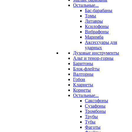
Остальные...
Бас-барабаны
Томы
Литавры
Ксилофоны
Вибрафоны
Маримба
Аксессуары для
ударных
Духовые инструменты
Альт и тенор-горны
Баритоны
Блок-флейты
Валторны
Гобои
Кларнеты
Корнеты
Остальные...
Саксофоны
Сузафоны
Тромбоны
Трубы
Тубы
Фаготы