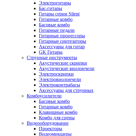
Электрогитары
Бас-гитары
Гитары серии Silent
Гитарные комбо
Басовые комбо
Гитарные педали
Гитарные процессоры
Гитарные синтезаторы
Аксессуары для гитар
GK Гитары
Струнные инструменты
Акустические скрипки
Акустические виолончели
Электроскрипки
Электровиолончели
Электроконтрабасы
Аксессуары для струнных
Комбоусилители
Басовые комбо
Гитарные комбо
Клавишные комбо
Комбо для сцены
Видеооборудование
Проекторы
Видеомикшеры