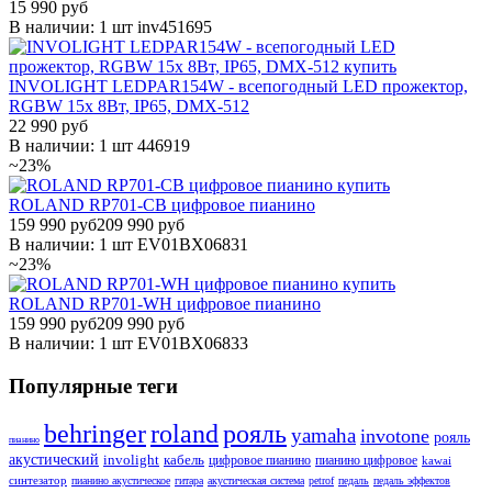
15 990 руб
В наличии: 1 шт
inv451695
INVOLIGHT LEDPAR154W - всепогодный LED прожектор,
RGBW 15x 8Вт, IP65, DMX-512
22 990 руб
В наличии: 1 шт
446919
~23%
ROLAND RP701-CB цифровое пианино
159 990 руб
209 990 руб
В наличии: 1 шт
EV01BX06831
~23%
ROLAND RP701-WH цифровое пианино
159 990 руб
209 990 руб
В наличии: 1 шт
EV01BX06833
Популярные теги
behringer
roland
рояль
yamaha
invotone
рояль
пианино
акустический
involight
кабель
цифровое пианино
пианино цифровое
kawai
синтезатор
пианино акустическое
гитара
акустическая система
petrof
педаль
педаль эффектов