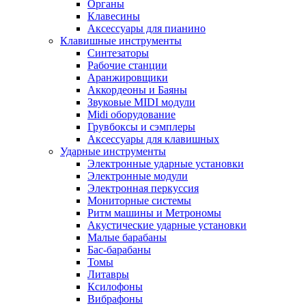
Органы
Клавесины
Аксессуары для пианино
Клавишные инструменты
Синтезаторы
Рабочие станции
Аранжировщики
Аккордеоны и Баяны
Звуковые MIDI модули
Midi оборудование
Грувбоксы и сэмплеры
Аксессуары для клавишных
Ударные инструменты
Электронные ударные установки
Электронные модули
Электронная перкуссия
Мониторные системы
Ритм машины и Метрономы
Акустические ударные установки
Малые барабаны
Бас-барабаны
Томы
Литавры
Ксилофоны
Вибрафоны