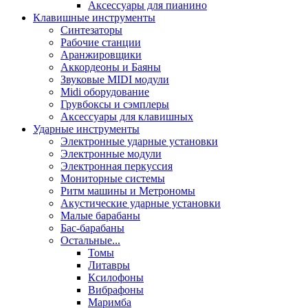
Аксессуары для пианино
Клавишные инструменты
Синтезаторы
Рабочие станции
Аранжировщики
Аккордеоны и Баяны
Звуковые MIDI модули
Midi оборудование
Грувбоксы и сэмплеры
Аксессуары для клавишных
Ударные инструменты
Электронные ударные установки
Электронные модули
Электронная перкуссия
Мониторные системы
Ритм машины и Метрономы
Акустические ударные установки
Малые барабаны
Бас-барабаны
Остальные...
Томы
Литавры
Ксилофоны
Вибрафоны
Маримба