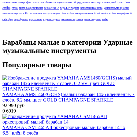
клавишные
микрофон
усилитель
банкетка
сценическое оборудование
микшер
микшерный пульт
boss
стойка
casio
гитара акустическая
tc electronic
педаль гитарная
банкетка пианиста
усилитель мощности
активная акустика
fbt
наушники
гитарная педаль
dmx
кабель инструментальный
led
samick
кабель микрофонный
сабвуфер
beyerdynamic
фортепиано
аудиоинтерфейс
пассивная акустика
рояль цифровой
audac
Барабаны малые в категории Ударные
музыкальные инструменты
Популярные товары
YAMAHA AMS1460(GCHS) малый барабан 14х6 клён/венге. 7
слоёв. 6.2 мм. цвет GOLD CHAMPAGNE SPARKLE
92 990 руб
0
6919
YAMAHA CSM1465AII оркестровый малый барабан 14" х
6.5" клён 8 слоёв