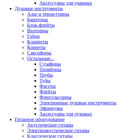
Аксессуары для ударных
Духовые инструменты
Альт и тенор-горны
Баритоны
Блок-флейты
Валторны
Гобои
Кларнеты
Корнеты
Саксофоны
Остальные...
Сузафоны
Тромбоны
Трубы
Тубы
Фаготы
Флейты
Флюгельгорны
Электронные духовые инструменты
Эфониумы
Аксессуары для духовых
Гитарное оборудование
Акустические гитары
Электроакустические гитары
Классические гитары