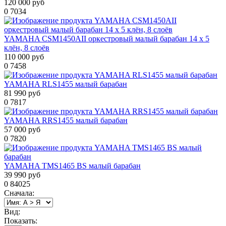
120 000 руб
0
7034
YAMAHA CSM1450AII оркестровый малый барабан 14 х 5
клён, 8 слоёв
110 000 руб
0
7458
YAMAHA RLS1455 малый барабан
81 990 руб
0
7817
YAMAHA RRS1455 малый барабан
57 000 руб
0
7820
YAMAHA TMS1465 BS малый барабан
39 990 руб
0
84025
Сначала:
Вид:
Показать: