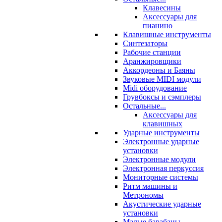
Клавесины
Аксессуары для
пианино
Клавишные инструменты
Синтезаторы
Рабочие станции
Аранжировщики
Аккордеоны и Баяны
Звуковые MIDI модули
Midi оборудование
Грувбоксы и сэмплеры
Остальные...
Аксессуары для
клавишных
Ударные инструменты
Электронные ударные
установки
Электронные модули
Электронная перкуссия
Мониторные системы
Ритм машины и
Метрономы
Акустические ударные
установки
Малые барабаны