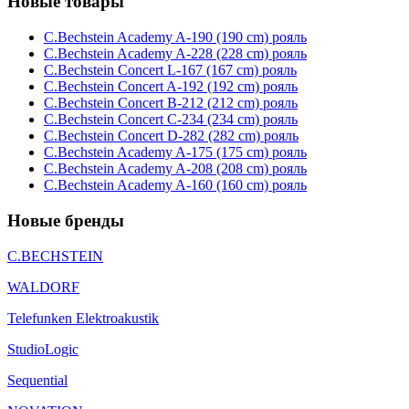
Новые товары
C.Bechstein Academy A-190 (190 cm) рояль
C.Bechstein Academy A-228 (228 cm) рояль
C.Bechstein Concert L-167 (167 cm) рояль
C.Bechstein Concert A-192 (192 cm) рояль
C.Bechstein Concert B-212 (212 cm) рояль
C.Bechstein Concert С-234 (234 cm) рояль
C.Bechstein Concert D-282 (282 cm) рояль
C.Bechstein Academy A-175 (175 cm) рояль
C.Bechstein Academy A-208 (208 cm) рояль
C.Bechstein Academy A-160 (160 cm) рояль
Новые бренды
C.BECHSTEIN
WALDORF
Telefunken Elektroakustik
StudioLogic
Sequential