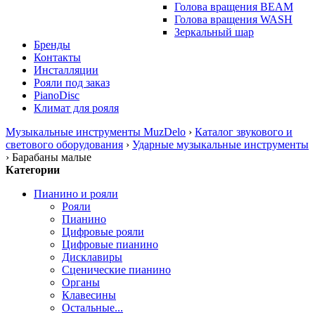
Голова вращения BEAM
Голова вращения WASH
Зеркальный шар
Бренды
Контакты
Инсталляции
Рояли под заказ
PianoDisc
Климат для рояля
Музыкальные инструменты MuzDelo
›
Каталог звукового и
светового оборудования
›
Ударные музыкальные инструменты
›
Барабаны малые
Категории
Пианино и рояли
Рояли
Пианино
Цифровые рояли
Цифровые пианино
Дисклавиры
Сценические пианино
Органы
Клавесины
Остальные...