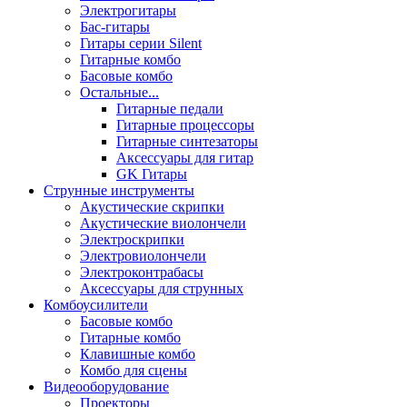
Электрогитары
Бас-гитары
Гитары серии Silent
Гитарные комбо
Басовые комбо
Остальные...
Гитарные педали
Гитарные процессоры
Гитарные синтезаторы
Аксессуары для гитар
GK Гитары
Струнные инструменты
Акустические скрипки
Акустические виолончели
Электроскрипки
Электровиолончели
Электроконтрабасы
Аксессуары для струнных
Комбоусилители
Басовые комбо
Гитарные комбо
Клавишные комбо
Комбо для сцены
Видеооборудование
Проекторы