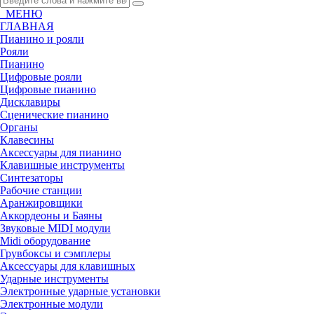
МЕНЮ
ГЛАВНАЯ
Пианино и рояли
Рояли
Пианино
Цифровые рояли
Цифровые пианино
Дисклавиры
Сценические пианино
Органы
Клавесины
Аксессуары для пианино
Клавишные инструменты
Синтезаторы
Рабочие станции
Аранжировщики
Аккордеоны и Баяны
Звуковые MIDI модули
Midi оборудование
Грувбоксы и сэмплеры
Аксессуары для клавишных
Ударные инструменты
Электронные ударные установки
Электронные модули