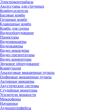
Электроконтрабасы
Аксессуары для струнных
Комбоусилители
Басовые комбо
Гитарные комбо
Клавишные комбо
Комбо для сцены
Видеооборудование
Проекторы
Видеомикшеры
Видеокамеры
Видео рекордеры
Видео презентаторы
Видео конверторы
Звуковое оборудование
Коммутация
Аналоговые микшерные пульты
Цифровые микшерные пульты
Активные микшеры
Акустические системы
Студийные мониторы
Усилители мощности
Микрофоны
Наушники
Аудиоинтерфейсы