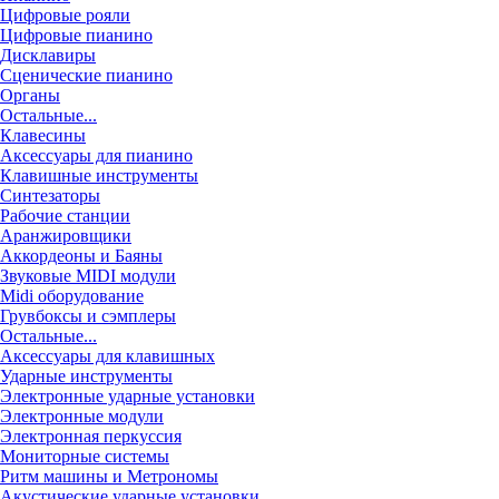
Цифровые рояли
Цифровые пианино
Дисклавиры
Сценические пианино
Органы
Остальные...
Клавесины
Аксессуары для пианино
Клавишные инструменты
Синтезаторы
Рабочие станции
Аранжировщики
Аккордеоны и Баяны
Звуковые MIDI модули
Midi оборудование
Грувбоксы и сэмплеры
Остальные...
Аксессуары для клавишных
Ударные инструменты
Электронные ударные установки
Электронные модули
Электронная перкуссия
Мониторные системы
Ритм машины и Метрономы
Акустические ударные установки