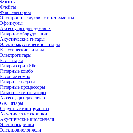
Фаготы
Флейты
Флюгельгорны
Электронные духовые инструменты
Эфониумы
Аксессуары для духовых
Гитарное оборудование
Акустические гитары
Электроакустические гитары
Классические гитары
Электрогитары
Бас-гитары
Гитары серии Silent
Гитарные комбо
Басовые комбо
Гитарные педали
Гитарные процессоры
Гитарные синтезаторы
Аксессуары для гитар
GK Гитары
Струнные инструменты
Акустические скрипки
Акустические виолончели
Электроскрипки
Электровиолончели