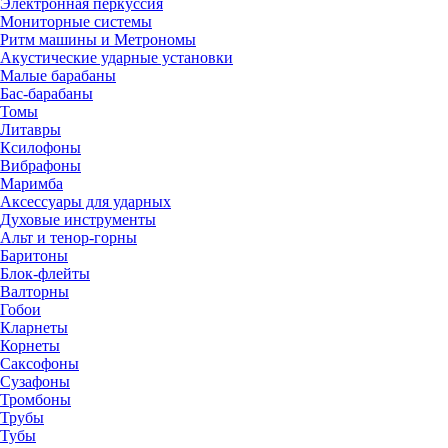
Электронная перкуссия
Мониторные системы
Ритм машины и Метрономы
Акустические ударные установки
Малые барабаны
Бас-барабаны
Томы
Литавры
Ксилофоны
Вибрафоны
Маримба
Аксессуары для ударных
Духовые инструменты
Альт и тенор-горны
Баритоны
Блок-флейты
Валторны
Гобои
Кларнеты
Корнеты
Саксофоны
Сузафоны
Тромбоны
Трубы
Тубы