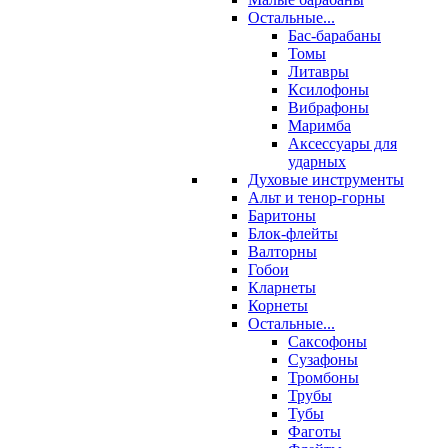
Остальные...
Бас-барабаны
Томы
Литавры
Ксилофоны
Вибрафоны
Маримба
Аксессуары для
ударных
Духовые инструменты
Альт и тенор-горны
Баритоны
Блок-флейты
Валторны
Гобои
Кларнеты
Корнеты
Остальные...
Саксофоны
Сузафоны
Тромбоны
Трубы
Тубы
Фаготы