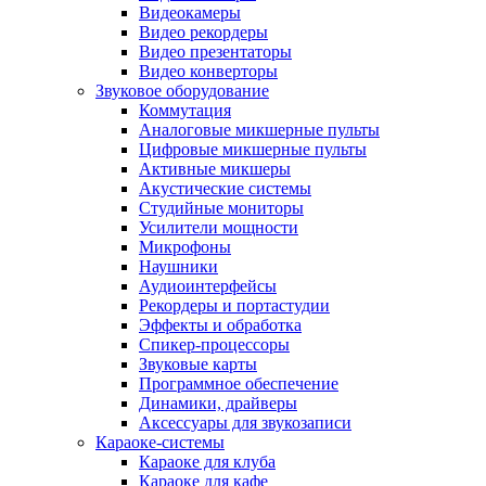
Видеокамеры
Видео рекордеры
Видео презентаторы
Видео конверторы
Звуковое оборудование
Коммутация
Аналоговые микшерные пульты
Цифровые микшерные пульты
Активные микшеры
Акустические системы
Студийные мониторы
Усилители мощности
Микрофоны
Наушники
Аудиоинтерфейсы
Рекордеры и портастудии
Эффекты и обработка
Спикер-процессоры
Звуковые карты
Программное обеспечение
Динамики, драйверы
Аксессуары для звукозаписи
Караоке-системы
Караоке для клуба
Караоке для кафе