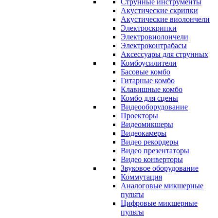
Струнные инструменты
Акустические скрипки
Акустические виолончели
Электроскрипки
Электровиолончели
Электроконтрабасы
Аксессуары для струнных
Комбоусилители
Басовые комбо
Гитарные комбо
Клавишные комбо
Комбо для сцены
Видеооборудование
Проекторы
Видеомикшеры
Видеокамеры
Видео рекордеры
Видео презентаторы
Видео конверторы
Звуковое оборудование
Коммутация
Аналоговые микшерные
пульты
Цифровые микшерные
пульты