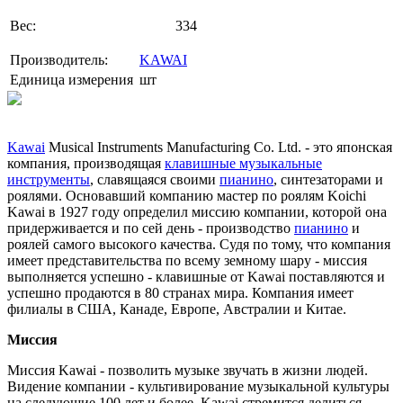
Вес:
334
Производитель:
KAWAI
Единица измерения
шт
Kawai
Musical Instruments Manufacturing Co. Ltd. - это японская
компания, производящая
клавишные музыкальные
инструменты
, славящаяся своими
пианино
, синтезаторами и
роялями. Основавший компанию мастер по роялям Koichi
Kawai в 1927 году определил миссию компании, которой она
придерживается и по сей день - производство
пианино
и
роялей самого высокого качества. Судя по тому, что компания
имеет представительства по всему земному шару - миссия
выполняется успешно - клавишные от Kawai поставляются и
успешно продаются в 80 странах мира. Компания имеет
филиалы в США, Канаде, Европе, Австралии и Китае.
Миссия
Миссия Kawai - позволить музыке звучать в жизни людей.
Видение компании - культивирование музыкальной культуры
на следующие 100 лет и более. Kawai стремится делиться