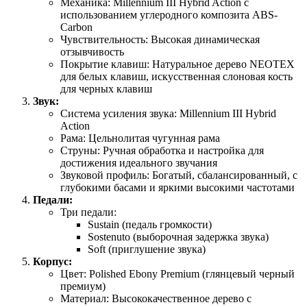
Механика: Millennium III Hybrid Action с
использованием углеродного композита ABS-
Carbon
Чувствительность: Высокая динамическая
отзывчивость
Покрытие клавиш: Натуральное дерево NEOTEX
для белых клавиш, искусственная слоновая кость
для черных клавиш
Звук:
Система усиления звука: Millennium III Hybrid
Action
Рама: Цельнолитая чугунная рама
Струны: Ручная обработка и настройка для
достижения идеального звучания
Звуковой профиль: Богатый, сбалансированный, с
глубокими басами и яркими высокими частотами
Педали:
Три педали:
Sustain (педаль громкости)
Sostenuto (выборочная задержка звука)
Soft (приглушение звука)
Корпус:
Цвет: Polished Ebony Premium (глянцевый черный
премиум)
Материал: Высококачественное дерево с