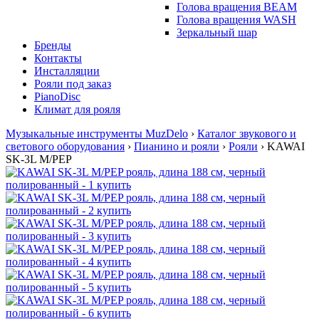
Голова вращения BEAM
Голова вращения WASH
Зеркальный шар
Бренды
Контакты
Инсталляции
Рояли под заказ
PianoDisc
Климат для рояля
Музыкальные инструменты MuzDelo
›
Каталог звукового и
светового оборудования
›
Пианино и рояли
›
Рояли
›
KAWAI
SK-3L M/PEP