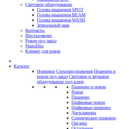
Световое оборудование
Голова вращения SPOT
Голова вращения BEAM
Голова вращения WASH
Зеркальный шар
Контакты
Инсталляции
Рояли под заказ
PianoDisc
Климат для рояля
Каталог
Новинки
Спецпредложения
Пианино и
рояли под заказ
Световое и звуковое
оборудование под ключ
Пианино и рояли
Рояли
Пианино
Цифровые рояли
Цифровые пианино
Дисклавиры
Сценические пианино
Органы
Остальные...