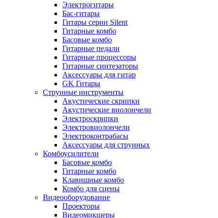
Электрогитары
Бас-гитары
Гитары серии Silent
Гитарные комбо
Басовые комбо
Гитарные педали
Гитарные процессоры
Гитарные синтезаторы
Аксессуары для гитар
GK Гитары
Струнные инструменты
Акустические скрипки
Акустические виолончели
Электроскрипки
Электровиолончели
Электроконтрабасы
Аксессуары для струнных
Комбоусилители
Басовые комбо
Гитарные комбо
Клавишные комбо
Комбо для сцены
Видеооборудование
Проекторы
Видеомикшеры