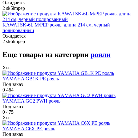
Ожидается
2
sk5lmpep
KAWAI SK-6L M/PEP рояль, длина 214 см, черный
полированный
Ожидается
2
sk6lmpep
Еще товары из категории
рояли
Хит
YAMAHA GB1K PE рояль
Под заказ
0
464
YAMAHA GC2 PWH рояль
Под заказ
0
475
Хит
YAMAHA C6X PE рояль
Под заказ