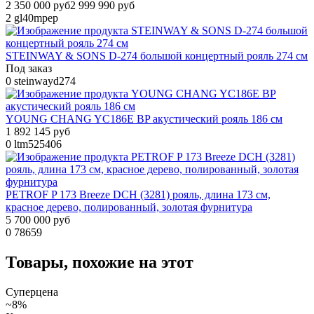
2 350 000 руб
2 999 990 руб
2
gl40mpep
STEINWAY & SONS D-274 большой концертный рояль 274 см
Под заказ
0
steinwayd274
YOUNG CHANG YC186E BP акустический рояль 186 см
1 892 145 руб
0
ltm525406
PETROF P 173 Breeze DCH (3281) рояль, длина 173 см,
красное дерево, полированный, золотая фурнитура
5 700 000 руб
0
78659
Товары, похожие на этот
Суперцена
~8%