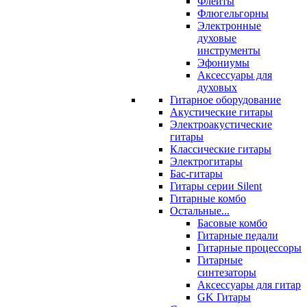
Флейты
Флюгельгорны
Электронные
духовые
инструменты
Эфониумы
Аксессуары для
духовых
Гитарное оборудование
Акустические гитары
Электроакустические
гитары
Классические гитары
Электрогитары
Бас-гитары
Гитары серии Silent
Гитарные комбо
Остальные...
Басовые комбо
Гитарные педали
Гитарные процессоры
Гитарные
синтезаторы
Аксессуары для гитар
GK Гитары