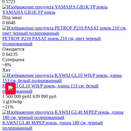
0
5723
YAMAHA GB1K FP рояль
Под заказ
0
6040
PETROF P210 PASAT рояль 210 см, цвет черный
полированный
Ожидается
0
64135
Суперцена
~8%
Хит
KAWAI GL10 WH/P рояль, длина 153 см, белый
полированный
1 500 000 руб
1 639 990 руб
3
gl10whp
~21%
KAWAI GL40 M/PEP рояль, длина 180 см, черный
полированный