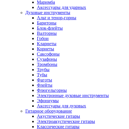
Маримба
Аксессуары для ударных
Духовые инструменты
Альт и тенор-горны
Баритоны
Блок-флейты
Валторны
Гобои
Кларнеты
Корнеты
Саксофоны
Сузафоны
Тромбоны
Трубы
Тубы
Фаготы
Флейты
Флюгельгорны
Электронные духовые инструменты
Эфониумы
Аксессуары для духовых
Гитарное оборудование
Акустические гитары
Электроакустические гитары
Классические гитары