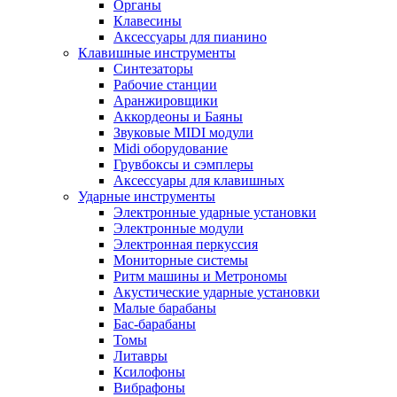
Органы
Клавесины
Аксессуары для пианино
Клавишные инструменты
Синтезаторы
Рабочие станции
Аранжировщики
Аккордеоны и Баяны
Звуковые MIDI модули
Midi оборудование
Грувбоксы и сэмплеры
Аксессуары для клавишных
Ударные инструменты
Электронные ударные установки
Электронные модули
Электронная перкуссия
Мониторные системы
Ритм машины и Метрономы
Акустические ударные установки
Малые барабаны
Бас-барабаны
Томы
Литавры
Ксилофоны
Вибрафоны