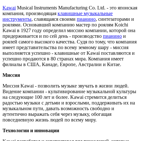
Kawai
Musical Instruments Manufacturing Co. Ltd. - это японская
компания, производящая
клавишные музыкальные
инструменты
, славящаяся своими
пианино
, синтезаторами и
роялями. Основавший компанию мастер по роялям Koichi
Kawai в 1927 году определил миссию компании, которой она
придерживается и по сей день - производство
пианино
и
роялей самого высокого качества. Судя по тому, что компания
имеет представительства по всему земному шару - миссия
выполняется успешно - клавишные от Kawai поставляются и
успешно продаются в 80 странах мира. Компания имеет
филиалы в США, Канаде, Европе, Австралии и Китае.
Миссия
Миссия Kawai - позволить музыке звучать в жизни людей.
Видение компании - культивирование музыкальной культуры
на следующие 100 лет и более. Kawai стремится делиться
радостью музыки с детьми и взрослыми, поддерживать их на
музыкальном пути, давать возможность свободно и
аутентично выражать себя через музыку, обогащая
повседневную жизнь людей по всему миру.
Технологии и инновации