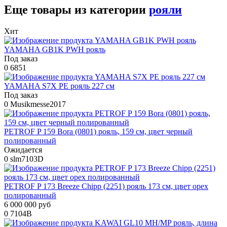
Еще товары из категории
рояли
Хит
YAMAHA GB1K PWH рояль
Под заказ
0
6851
YAMAHA S7X PE рояль 227 см
Под заказ
0
Musikmesse2017
PETROF P 159 Bora (0801) рояль, 159 см, цвет черный
полированный
Ожидается
0
slm7103D
PETROF P 173 Breeze Сhipp (2251) рояль 173 см, цвет орех
полированный
6 000 000 руб
0
7104B