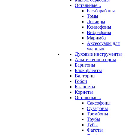
Остальные...
Бас-барабаны
Томы
Литавры
Ксилофоны
Вибрафоны
Маримба
Аксессуары для
ударных
Духовые инструменты
Альт и тенор-горны
Баритоны
Блок-флейты
Валторны
Гобои
Кларнеты
Корнеты
Остальные...
Саксофоны
Сузафоны
Тромбоны
Трубы
Тубы
Фаготы