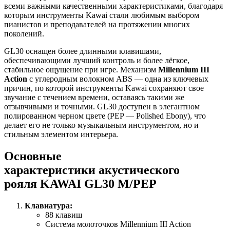
всеми важными качественными характеристиками, благодаря
которым инструменты Kawai стали любимым выбором
пианистов и преподавателей на протяжении многих
поколений.
GL30 оснащен более длинными клавишами,
обеспечивающими лучший контроль и более лёгкое,
стабильное ощущение при игре. Механизм
Millennium III
Action
с углеродным волокном ABS — одна из ключевых
причин, по которой инструменты Kawai сохраняют свое
звучание с течением времени, оставаясь такими же
отзывчивыми и точными. GL30 доступен в элегантном
полированном черном цвете (PEP — Polished Ebony), что
делает его не только музыкальным инструментом, но и
стильным элементом интерьера.
Основные
характеристики акустического
рояля KAWAI GL30 M/PEP
Клавиатура:
88 клавиш
Система молоточков Millennium III Action