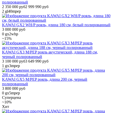
полированный
2 350 000 руб
2 999 990 руб
2
gl40mpep
KAWAI GX2 WH/P рояль, длина 180 см, белый полированный
3 000 000 руб
0
gx2whp
~15%
KAWAI GX3 M/PEP рояль акустический, длина 188 см,
черный полированный
3 100 000 руб
3 649 990 руб
1
gx3mpep
KAWAI GX5 M/PEP рояль, длина 200 см, черный
полированный
3 800 000 руб
0
gx5mpep
Суперцена
~10%
Хит