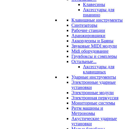
Клавесины
Аксессуары для
пианино
Клавишные инструменты
Синтезаторы
Рабочие станции
Аранжировщики
Аккордеоны и Баяны
Звуковые MIDI модули
Midi оборудование
Грувбоксы и сэмплеры
Остальные...
Аксессуары для
клавишных
Ударные инструменты
Электронные ударные
установки
Электронные модули
Электронная перкуссия
Мониторные системы
Ритм машины и
Метрономы
Акустические ударные
установки
Малые барабаны