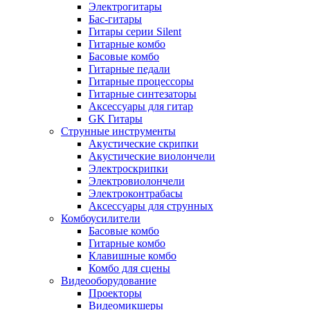
Электрогитары
Бас-гитары
Гитары серии Silent
Гитарные комбо
Басовые комбо
Гитарные педали
Гитарные процессоры
Гитарные синтезаторы
Аксессуары для гитар
GK Гитары
Струнные инструменты
Акустические скрипки
Акустические виолончели
Электроскрипки
Электровиолончели
Электроконтрабасы
Аксессуары для струнных
Комбоусилители
Басовые комбо
Гитарные комбо
Клавишные комбо
Комбо для сцены
Видеооборудование
Проекторы
Видеомикшеры