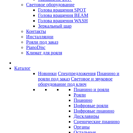
Световое оборудование
Голова вращения SPOT
Голова вращения BEAM
Голова вращения WASH
Зеркальный шар
Контакты
Инсталляции
Рояли под заказ
PianoDisc
Климат для рояля
Каталог
Новинки
Спецпредложения
Пианино и
рояли под заказ
Световое и звуковое
оборудование под ключ
Пианино и рояли
Рояли
Пианино
Цифровые рояли
Цифровые пианино
Дисклавиры
Сценические пианино
Органы
Остальные...