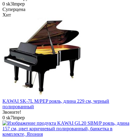
0
sk3lmpep
Суперцена
Хит
KAWAI SK-7L M/PEP рояль, длина 229 см, черный
полированный
Звоните!
0
sk7lmpep