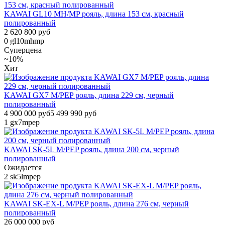
KAWAI GL10 MH/MP рояль, длина 153 см, красный
полированный
2 620 800 руб
0
gl10mhmp
Суперцена
~10%
Хит
KAWAI GX7 M/PEP рояль, длина 229 см, черный
полированный
4 900 000 руб
5 499 990 руб
1
gx7mpep
KAWAI SK-5L M/PEP рояль, длина 200 см, черный
полированный
Ожидается
2
sk5lmpep
KAWAI SK-EX-L M/PEP рояль, длина 276 см, черный
полированный
26 000 000 руб