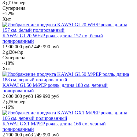
8
gl10mpep
Суперцена
~22%
Хит
KAWAI GL20 WH/P рояль, длина 157 см, белый
полированный
1 900 000 руб
2 449 990 руб
2
gl20whp
Суперцена
~18%
Хит
KAWAI GL50 M/PEP рояль, длина 188 см, черный
полированный
2 600 000 руб
3 199 990 руб
2
gl50mpep
~16%
KAWAI GX1 M/PEP рояль, длина 166 см, черный
полированный
2 700 000 руб
3 249 990 руб