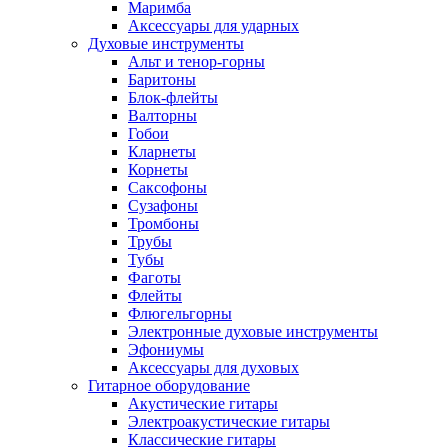
Маримба
Аксессуары для ударных
Духовые инструменты
Альт и тенор-горны
Баритоны
Блок-флейты
Валторны
Гобои
Кларнеты
Корнеты
Саксофоны
Сузафоны
Тромбоны
Трубы
Тубы
Фаготы
Флейты
Флюгельгорны
Электронные духовые инструменты
Эфониумы
Аксессуары для духовых
Гитарное оборудование
Акустические гитары
Электроакустические гитары
Классические гитары