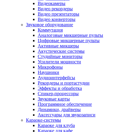
Видеокамеры
Видео рекордеры
Видео презентаторы
Видео конверторы
Звуковое оборудование
Коммутация
Аналоговые микшерные пульты
Цифровые микшерные пульты
Активные микшеры
Акустические системы
Студийные мониторы
Усилители мощности
Микрофоны
Наушники
Аудиоинтерфейсы
Рекордеры и портастудии
Эффекты и обработка
Спикер-процессоры
Звуковые карты
Программное обеспечение
Динамики, драйверы
Аксессуары для звукозаписи
Караоке-системы
Караоке для клуба
Караоке для кафе