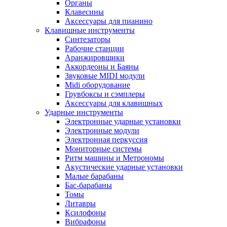
Органы
Клавесины
Аксессуары для пианино
Клавишные инструменты
Синтезаторы
Рабочие станции
Аранжировщики
Аккордеоны и Баяны
Звуковые MIDI модули
Midi оборудование
Грувбоксы и сэмплеры
Аксессуары для клавишных
Ударные инструменты
Электронные ударные установки
Электронные модули
Электронная перкуссия
Мониторные системы
Ритм машины и Метрономы
Акустические ударные установки
Малые барабаны
Бас-барабаны
Томы
Литавры
Ксилофоны
Вибрафоны