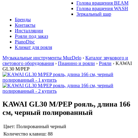
Голова вращения BEAM
Голова вращения WASH
Зеркальный шар
Бренды
Контакты
Инсталляции
Рояли под заказ
PianoDisc
Климат для рояля
Музыкальные инструменты MuzDelo
›
Каталог звукового и
светового оборудования
›
Пианино и рояли
›
Рояли
›
KAWAI
GL30 M/PEP
KAWAI GL30 M/PEP рояль, длина 166
см, черный полированный
Цвет:
Полированный черный
Количество клавиш:
88