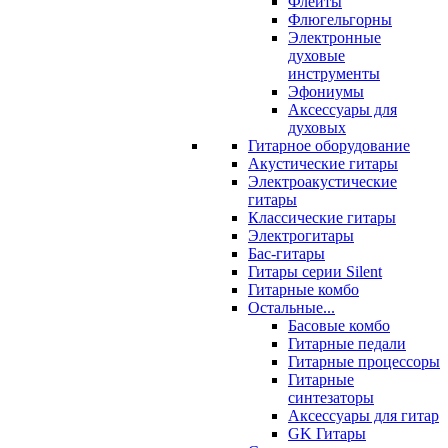
Флейты
Флюгельгорны
Электронные
духовые
инструменты
Эфониумы
Аксессуары для
духовых
Гитарное оборудование
Акустические гитары
Электроакустические
гитары
Классические гитары
Электрогитары
Бас-гитары
Гитары серии Silent
Гитарные комбо
Остальные...
Басовые комбо
Гитарные педали
Гитарные процессоры
Гитарные
синтезаторы
Аксессуары для гитар
GK Гитары