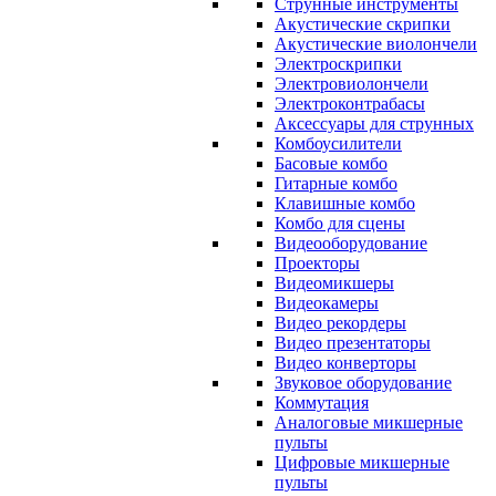
Струнные инструменты
Акустические скрипки
Акустические виолончели
Электроскрипки
Электровиолончели
Электроконтрабасы
Аксессуары для струнных
Комбоусилители
Басовые комбо
Гитарные комбо
Клавишные комбо
Комбо для сцены
Видеооборудование
Проекторы
Видеомикшеры
Видеокамеры
Видео рекордеры
Видео презентаторы
Видео конверторы
Звуковое оборудование
Коммутация
Аналоговые микшерные
пульты
Цифровые микшерные
пульты