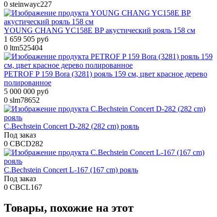
0
steinwayc227
YOUNG CHANG YC158E BP акустический рояль 158 см
1 659 505 руб
0
ltm525404
PETROF P 159 Bora (3281) рояль 159 см, цвет красное дерево
полированное
5 000 000 руб
0
slm78652
C.Bechstein Concert D-282 (282 cm) рояль
Под заказ
0
CBCD282
C.Bechstein Concert L-167 (167 cm) рояль
Под заказ
0
CBCL167
Товары, похожие на этот