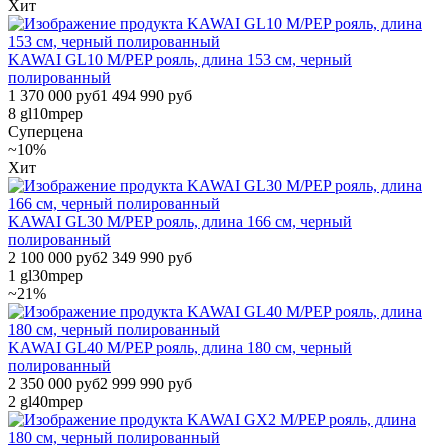
Хит
KAWAI GL10 M/PEP рояль, длина 153 см, черный
полированный
1 370 000 руб
1 494 990 руб
8
gl10mpep
Суперцена
~10%
Хит
KAWAI GL30 M/PEP рояль, длина 166 см, черный
полированный
2 100 000 руб
2 349 990 руб
1
gl30mpep
~21%
KAWAI GL40 M/PEP рояль, длина 180 см, черный
полированный
2 350 000 руб
2 999 990 руб
2
gl40mpep