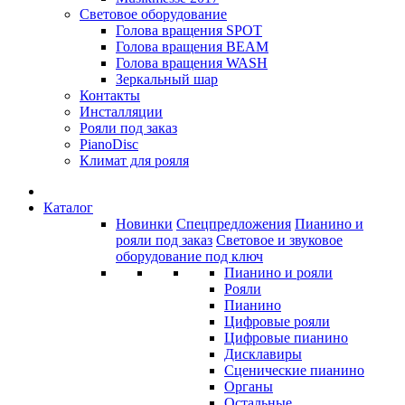
Световое оборудование
Голова вращения SPOT
Голова вращения BEAM
Голова вращения WASH
Зеркальный шар
Контакты
Инсталляции
Рояли под заказ
PianoDisc
Климат для рояля
Каталог
Новинки
Спецпредложения
Пианино и
рояли под заказ
Световое и звуковое
оборудование под ключ
Пианино и рояли
Рояли
Пианино
Цифровые рояли
Цифровые пианино
Дисклавиры
Сценические пианино
Органы
Остальные...