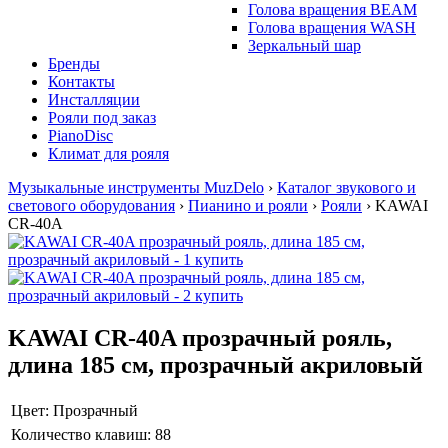
Голова вращения BEAM
Голова вращения WASH
Зеркальный шар
Бренды
Контакты
Инсталляции
Рояли под заказ
PianoDisc
Климат для рояля
Музыкальные инструменты MuzDelo
›
Каталог звукового и
светового оборудования
›
Пианино и рояли
›
Рояли
›
KAWAI
CR-40A
KAWAI CR-40A прозрачный рояль,
длина 185 см, прозрачный акриловый
Цвет:
Прозрачный
Количество клавиш:
88