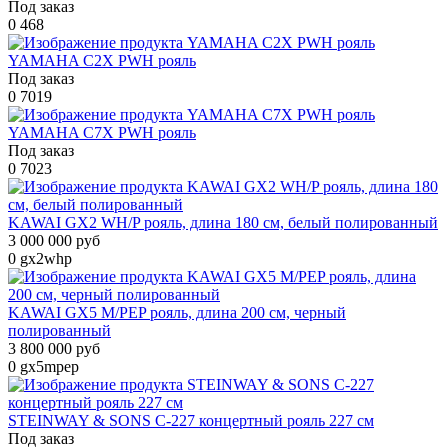
Под заказ
0
468
YAMAHA C2X PWH рояль
Под заказ
0
7019
YAMAHA C7X PWH рояль
Под заказ
0
7023
KAWAI GX2 WH/P рояль, длина 180 см, белый полированный
3 000 000 руб
0
gx2whp
KAWAI GX5 M/PEP рояль, длина 200 см, черный
полированный
3 800 000 руб
0
gx5mpep
STEINWAY & SONS C-227 концертный рояль 227 см
Под заказ