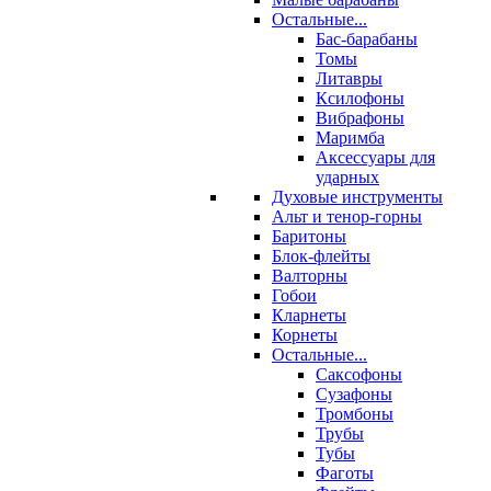
Остальные...
Бас-барабаны
Томы
Литавры
Ксилофоны
Вибрафоны
Маримба
Аксессуары для
ударных
Духовые инструменты
Альт и тенор-горны
Баритоны
Блок-флейты
Валторны
Гобои
Кларнеты
Корнеты
Остальные...
Саксофоны
Сузафоны
Тромбоны
Трубы
Тубы
Фаготы