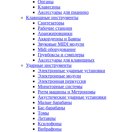
Органы
Клавесины
Аксессуары для пианино
Клавишные инструменты
Синтезаторы
Рабочие станции
Аранжировщики
Аккордеоны и Баяны
Звуковые MIDI модули
Midi оборудование
Грувбоксы и сэмплеры
Аксессуары для клавишных
Ударные инструменты
Электронные ударные установки
Электронные модули
Электронная перкуссия
Мониторные системы
Ритм машины и Метрономы
Акустические ударные установки
Малые барабаны
Бас-барабаны
Томы
Литавры
Ксилофоны
Вибрафоны