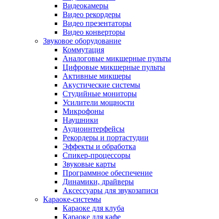
Видеокамеры
Видео рекордеры
Видео презентаторы
Видео конверторы
Звуковое оборудование
Коммутация
Аналоговые микшерные пульты
Цифровые микшерные пульты
Активные микшеры
Акустические системы
Студийные мониторы
Усилители мощности
Микрофоны
Наушники
Аудиоинтерфейсы
Рекордеры и портастудии
Эффекты и обработка
Спикер-процессоры
Звуковые карты
Программное обеспечение
Динамики, драйверы
Аксессуары для звукозаписи
Караоке-системы
Караоке для клуба
Караоке для кафе