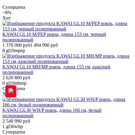
Суперцена
~8%
Хит
KAWAI GL10 M/PEP рояль, длина 153 см, черный
полированный
1 370 000 руб
1 494 990 руб
8
gl10mpep
KAWAI GL10 MH/MP рояль, длина 153 см, красный
полированный
2 620 800 руб
0
gl10mhmp
Суперцена
Хит
KAWAI GL30 WH/P рояль, длина 166 см, белый
полированный
2 549 990 руб
1
gl30whp
Суперцена