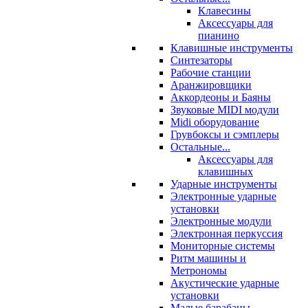
Клавесины
Аксессуары для
пианино
Клавишные инструменты
Синтезаторы
Рабочие станции
Аранжировщики
Аккордеоны и Баяны
Звуковые MIDI модули
Midi оборудование
Грувбоксы и сэмплеры
Остальные...
Аксессуары для
клавишных
Ударные инструменты
Электронные ударные
установки
Электронные модули
Электронная перкуссия
Мониторные системы
Ритм машины и
Метрономы
Акустические ударные
установки
Малые барабаны