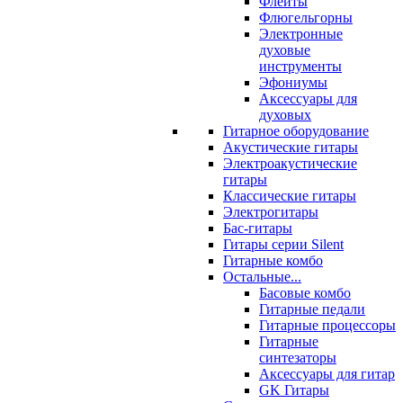
Флейты
Флюгельгорны
Электронные
духовые
инструменты
Эфониумы
Аксессуары для
духовых
Гитарное оборудование
Акустические гитары
Электроакустические
гитары
Классические гитары
Электрогитары
Бас-гитары
Гитары серии Silent
Гитарные комбо
Остальные...
Басовые комбо
Гитарные педали
Гитарные процессоры
Гитарные
синтезаторы
Аксессуары для гитар
GK Гитары