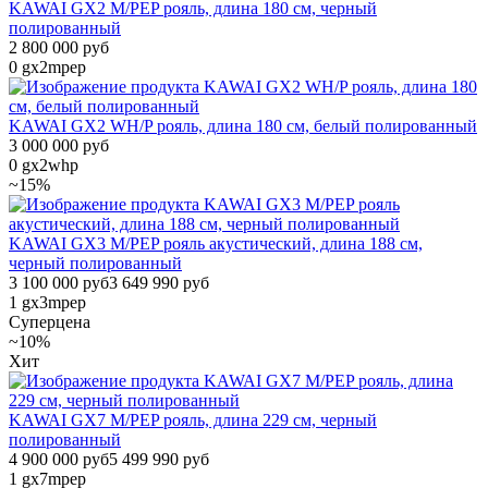
KAWAI GX2 M/PEP рояль, длина 180 см, черный
полированный
2 800 000 руб
0
gx2mpep
KAWAI GX2 WH/P рояль, длина 180 см, белый полированный
3 000 000 руб
0
gx2whp
~15%
KAWAI GX3 M/PEP рояль акустический, длина 188 см,
черный полированный
3 100 000 руб
3 649 990 руб
1
gx3mpep
Суперцена
~10%
Хит
KAWAI GX7 M/PEP рояль, длина 229 см, черный
полированный
4 900 000 руб
5 499 990 руб
1
gx7mpep