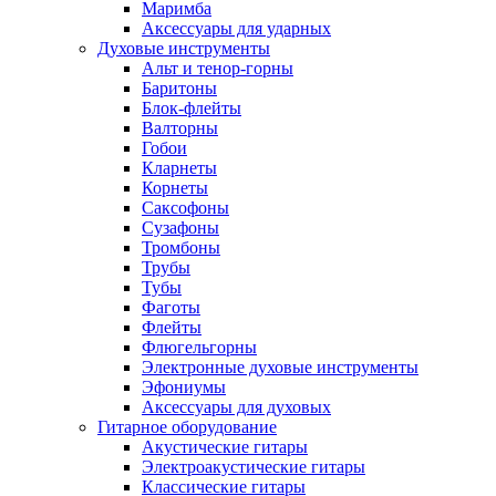
Маримба
Аксессуары для ударных
Духовые инструменты
Альт и тенор-горны
Баритоны
Блок-флейты
Валторны
Гобои
Кларнеты
Корнеты
Саксофоны
Сузафоны
Тромбоны
Трубы
Тубы
Фаготы
Флейты
Флюгельгорны
Электронные духовые инструменты
Эфониумы
Аксессуары для духовых
Гитарное оборудование
Акустические гитары
Электроакустические гитары
Классические гитары