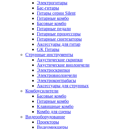
Электрогитары
Бас-гитары
Гитары серии Silent
Гитарные комбо
Басовые комбо
Гитарные педали
Гитарные процессоры
Гитарные синтезаторы
Аксессуары для гитар
GK Гитары
Струнные инструменты
Акустические скрипки
Акустические виолончели
Электроскрипки
Электровиолончели
Электроконтрабасы
Аксессуары для струнных
Комбоусилители
Басовые комбо
Гитарные комбо
Клавишные комбо
Комбо для сцены
Видеооборудование
Проекторы
Видеомикшеры