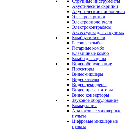
Струнные инструменты
Акустические скрипки
Акустические виолончели
Электроскрипки
Электровиолончели
Электроконтрабасы
Аксессуары для струнных
Комбоусилители
Басовые комбо
Гитарные комбо
Клавишные комбо
Комбо для сцены
Видеооборудование
Проекторы
Видеомикшеры
Видеокамеры
Видео рекордеры
Видео презентаторы
Видео конверторы
Звуковое оборудование
Коммутация
Аналоговые микшерные
пульты
Цифровые микшерные
пульты