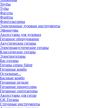
Трубы
Тубы
Фаготы
Флейты
Флюгельгорны
Электронные духовые инструменты
Эфониумы
Аксессуары для духовых
Гитарное оборудование
Акустические гитары
Электроакустические гитары
Классические гитары
Электрогитары
Бас-гитары
Гитары серии Silent
Гитарные комбо
Остальные...
Басовые комбо
Гитарные педали
Гитарные процессоры
Гитарные синтезаторы
Аксессуары для гитар
GK Гитары
Струнные инструменты