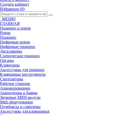
Создать кабинет
Избранное (
0
)
МЕНЮ
ГЛАВНАЯ
Пианино и рояли
Рояли
Пианино
Цифровые рояли
Цифровые пианино
Дисклавиры
Сценические пианино
Органы
Клавесины
Аксессуары для пианино
Клавишные инструменты
Синтезаторы
Рабочие станции
Аранжировщики
Аккордеоны и Баяны
Звуковые MIDI модули
Midi оборудование
Грувбоксы и сэмплеры
Аксессуары для клавишных