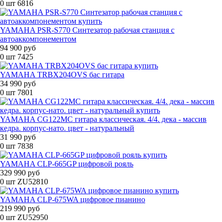
0 шт
6816
YAMAHA PSR-S770 Cинтезатор рабочая станция с
автоаккомпонементом
94 900 руб
0 шт
7425
YAMAHA TRBX204OVS бас гитара
34 990 руб
0 шт
7801
YAMAHA CG122MC гитара классическая. 4/4. дека - массив
кедра. корпус-нато. цвет - натуральный
31 990 руб
0 шт
7838
YAMAHA CLP-665GP цифровой рояль
329 990 руб
0 шт
ZU52810
YAMAHA CLP-675WA цифровое пианино
219 990 руб
0 шт
ZU52950