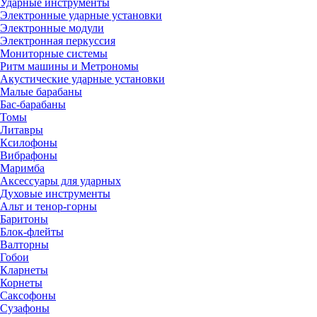
Ударные инструменты
Электронные ударные установки
Электронные модули
Электронная перкуссия
Мониторные системы
Ритм машины и Метрономы
Акустические ударные установки
Малые барабаны
Бас-барабаны
Томы
Литавры
Ксилофоны
Вибрафоны
Маримба
Аксессуары для ударных
Духовые инструменты
Альт и тенор-горны
Баритоны
Блок-флейты
Валторны
Гобои
Кларнеты
Корнеты
Саксофоны
Сузафоны