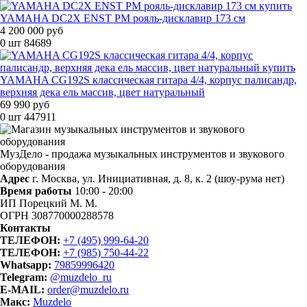
YAMAHA DC2X ENST PM рояль-дисклавир 173 см
4 200 000 руб
0 шт
84689
YAMAHA CG192S классическая гитара 4/4, корпус палисандр,
верхняя дека ель массив, цвет натуральный
69 990 руб
0 шт
447911
МузДело - продажа музыкальных инструментов и звукового
оборудования
Адрес
г. Москва, ул. Инициативная, д. 8, к. 2 (шоу-рума нет)
Время работы
10:00 - 20:00
ИП Порецкий М. М.
ОГРН 308770000288578
Контакты
ТЕЛЕФОН:
+7 (495) 999-64-20
ТЕЛЕФОН:
+7 (985) 750-44-22
Whatsapp:
79859996420
Telegram:
@muzdelo_ru
E-MAIL:
order@muzdelo.ru
Макс:
Muzdelo