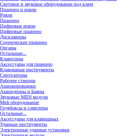
Световое и звуковое оборудование под ключ
Пианино и рояли
Рояли
Пианино
Цифровые рояли
Цифровые пианино
Дисклавиры
Сценические пианино
Органы
Остальные...
Клавесины
Аксессуары для пианино
Клавишные инструменты
Синтезаторы
Рабочие станции
Аранжировщики
Аккордеоны и Баяны
Звуковые MIDI модули
Midi оборудование
Грувбоксы и сэмплеры
Остальные...
Аксессуары для клавишных
Ударные инструменты
Электронные ударные установки
Электронные модули