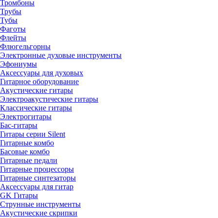
Тромбоны
Трубы
Тубы
Фаготы
Флейты
Флюгельгорны
Электронные духовые инструменты
Эфониумы
Аксессуары для духовых
Гитарное оборудование
Акустические гитары
Электроакустические гитары
Классические гитары
Электрогитары
Бас-гитары
Гитары серии Silent
Гитарные комбо
Басовые комбо
Гитарные педали
Гитарные процессоры
Гитарные синтезаторы
Аксессуары для гитар
GK Гитары
Струнные инструменты
Акустические скрипки