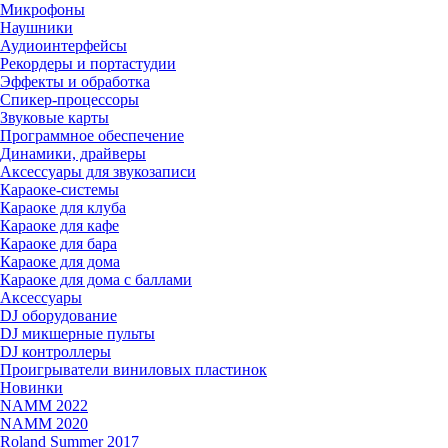
Микрофоны
Наушники
Аудиоинтерфейсы
Рекордеры и портастудии
Эффекты и обработка
Спикер-процессоры
Звуковые карты
Программное обеспечение
Динамики, драйверы
Аксессуары для звукозаписи
Караоке-системы
Караоке для клуба
Караоке для кафе
Караоке для бара
Караоке для дома
Караоке для дома с баллами
Аксессуары
DJ оборудование
DJ микшерные пульты
DJ контроллеры
Проигрыватели виниловых пластинок
Новинки
NAMM 2022
NAMM 2020
Roland Summer 2017