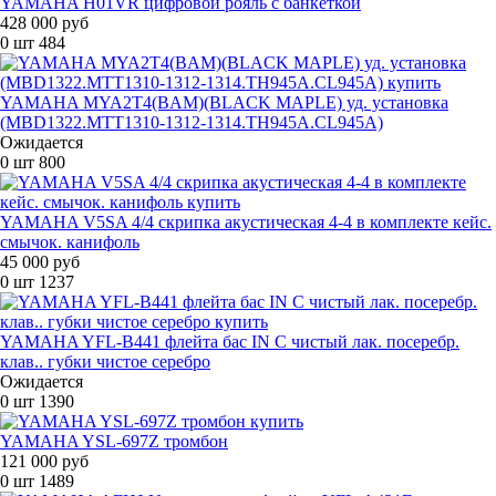
YAMAHA H01VR цифровой рояль с банкеткой
428 000 руб
0 шт
484
YAMAHA MYA2T4(BAM)(BLACK MAPLE) уд. установка
(MBD1322.MTT1310-1312-1314.TH945A.CL945A)
Ожидается
0 шт
800
YAMAHA V5SA 4/4 скрипка акустическая 4-4 в комплекте кейс.
смычок. канифоль
45 000 руб
0 шт
1237
YAMAHA YFL-B441 флейта бас IN C чистый лак. посеребр.
клав.. губки чистое серебро
Ожидается
0 шт
1390
YAMAHA YSL-697Z тромбон
121 000 руб
0 шт
1489