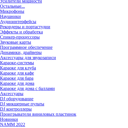
Усилители мощности
Остальные...
Микрофоны
Наушники
Аудиоинтерфейсы
Рекордеры и портастудии
Эффекты и обработка
Спикер-процессоры
Звуковые карты
Программное обеспечение
Динамики, драйверы
Аксессуары для звукозаписи
Караоке-системы
Караоке для клуба
Караоке для кафе
Караоке для бара
Караоке для дома
Караоке для дома с баллами
Аксессуары
DJ оборудование
DJ микшерные пульты
DJ контроллеры
Проигрыватели виниловых пластинок
Новинки
NAMM 2022