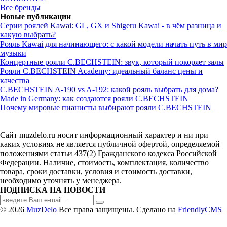
Все бренды
Новые публикации
Серии роялей Kawai: GL, GX и Shigeru Kawai - в чём разница и
какую выбрать?
Рояль Kawai для начинающего: с какой модели начать путь в мир
музыки
Концертные рояли C.BECHSTEIN: звук, который покоряет залы
Рояли C.BECHSTEIN Academy: идеальный баланс цены и
качества
C.BECHSTEIN A-190 vs A-192: какой рояль выбрать для дома?
Made in Germany: как создаются рояли C.BECHSTEIN
Почему мировые пианисты выбирают рояли C.BECHSTEIN
Сайт muzdelo.ru носит информационный характер и ни при
каких условиях не является публичной офертой, определяемой
положениями статьи 437(2) Гражданского кодекса Российской
Федерации. Наличие, стоимость, комплектация, количество
товара, сроки доставки, условия и стоимость доставки,
необходимо уточнять у менеджера.
ПОДПИСКА НА НОВОСТИ
© 2026
MuzDelo
Все права защищены. Сделано на
FriendlyCMS