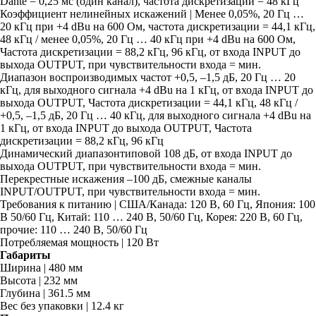
Dante = 0,25 мс (один канал), частота дискретизации = 48 кГц
Коэффициент нелинейных искажений | Менее 0,05%, 20 Гц …
20 кГц при +4 dBu на 600 Ом, частота дискретизации = 44,1 кГц,
48 кГц / менее 0,05%, 20 Гц … 40 кГц при +4 dBu на 600 Ом,
Частота дискретизации = 88,2 кГц, 96 кГц, от входа INPUT до
выхода OUTPUT, при чувствительности входа = мин.
Диапазон воспроизводимых частот +0,5, –1,5 дБ, 20 Гц … 20
кГц, для выходного сигнала +4 dBu на 1 кГц, от входа INPUT до
выхода OUTPUT, Частота дискретизации = 44,1 кГц, 48 кГц /
+0,5, –1,5 дБ, 20 Гц … 40 кГц, для выходного сигнала +4 dBu на
1 кГц, от входа INPUT до выхода OUTPUT, Частота
дискретизации = 88,2 кГц, 96 кГц
Динамический диапазонтиповой 108 дБ, от входа INPUT до
выхода OUTPUT, при чувствительности входа = мин.
Перекрестные искажения –100 дБ, смежные каналы
INPUT/OUTPUT, при чувствительности входа = мин.
Требования к питанию | США/Канада: 120 В, 60 Гц, Япония: 100
В 50/60 Гц, Китай: 110 … 240 В, 50/60 Гц, Корея: 220 В, 60 Гц,
прочие: 110 … 240 В, 50/60 Гц
Потребляемая мощность | 120 Вт
Габариты
Ширина | 480 мм
Высота | 232 мм
Глубина | 361.5 мм
Вес без упаковки | 12.4 кг