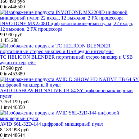
166 490 руб
0
inv446500
INVOTONE MX2208D цифровой микшерный пульт, 22 входа,
12 выходов, 2 FX процессора
99 990 руб
1
451288
TC HELICON BLENDER портативный стерео микшер и USB
аудио интерфейс
17 990 руб
0
inv453889
AVID D-SHOW HD NATIVE TB 64 SY цифровой микшерный
пульт
3 763 199 руб
1
inv446850
AVID S6L-32D-144 цифровой микшерный пульт
8 189 998 руб
0
inv448644