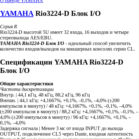
О бренде YAMAHA
YAMAHA
Rio3224-D Блок I/O
Серия R
Rio3224-D высотой 5U имеет 32 входа, 16 выходов и четыре
стереовыхода AES/EBU.
YAMAHA Rio3224-D Блок I/O
- идеальный способ увеличить
количество входов/выходов на микшерных консолях серии CL.
Спецификации YAMAHA Rio3224-D
Блок I/O
Общие характеристики
Частота дискретизации
Внутр. | 44,1 кГц, 48 кГц, 88,2 кГц, 96 кГц
Внешн. | 44,1 кГц: +4,1667%, +0,1%, –0,1%, –4,0% (±200
импульсов в минуту) / 48 кГц: +4,1667%, +0,1%, –0,1%, –4,0%
(±200 импульсов в минуту) / 88,2 кГц: +4,1667%, +0,1%, –0,1%, –
4,0% (±200 импульсов в минуту) / 96 кГц: +4,1667%, +0,1%, –
0,1%, –4,0%
Задержка сигнала | Менее 3 мс от входа INPUT до выхода
OUTPUT, подключение CL5 через Dante, входная латентность