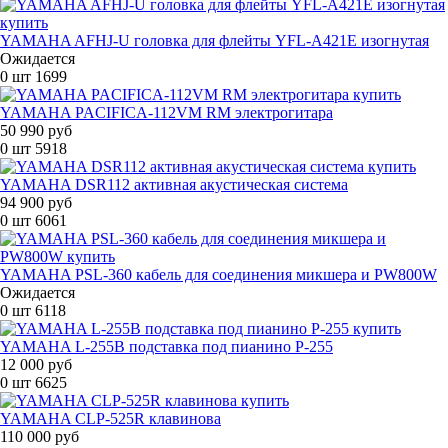
YAMAHA AFHJ-U головка для флейты YFL-A421E изогнутая
Ожидается
0 шт
1699
YAMAHA PACIFICA-112VM RM электрогитара
50 990 руб
0 шт
5918
YAMAHA DSR112 активная акустическая система
94 900 руб
0 шт
6061
YAMAHA PSL-360 кабель для соединения микшера и PW800W
Ожидается
0 шт
6118
YAMAHA L-255B подставка под пианино P-255
12 000 руб
0 шт
6625
YAMAHA CLP-525R клавинова
110 000 руб