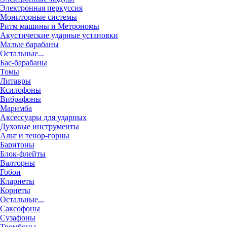
Электронная перкуссия
Мониторные системы
Ритм машины и Метрономы
Акустические ударные установки
Малые барабаны
Остальные...
Бас-барабаны
Томы
Литавры
Ксилофоны
Вибрафоны
Маримба
Аксессуары для ударных
Духовые инструменты
Альт и тенор-горны
Баритоны
Блок-флейты
Валторны
Гобои
Кларнеты
Корнеты
Остальные...
Саксофоны
Сузафоны
Тромбоны