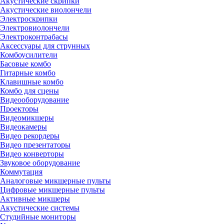
Акустические скрипки
Акустические виолончели
Электроскрипки
Электровиолончели
Электроконтрабасы
Аксессуары для струнных
Комбоусилители
Басовые комбо
Гитарные комбо
Клавишные комбо
Комбо для сцены
Видеооборудование
Проекторы
Видеомикшеры
Видеокамеры
Видео рекордеры
Видео презентаторы
Видео конверторы
Звуковое оборудование
Коммутация
Аналоговые микшерные пульты
Цифровые микшерные пульты
Активные микшеры
Акустические системы
Студийные мониторы