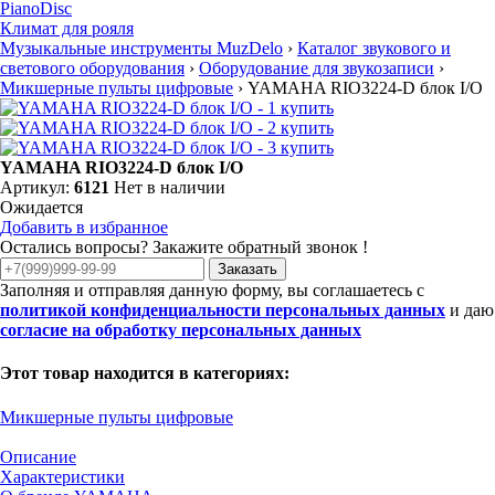
PianoDisc
Климат для рояля
Музыкальные инструменты MuzDelo
›
Каталог звукового и
светового оборудования
›
Оборудование для звукозаписи
›
Микшерные пульты цифровые
›
YAMAHA RIO3224-D блок I/O
YAMAHA RIO3224-D блок I/O
Артикул:
6121
Нет в наличии
Ожидается
Добавить в избранное
Остались вопросы? Закажите обратный звонок !
Заказать
Заполняя и отправляя данную форму, вы соглашаетесь с
политикой конфиденциальности персональных данных
и даю
согласие на обработку персональных данных
Этот товар находится в категориях:
Микшерные пульты цифровые
Описание
Характеристики