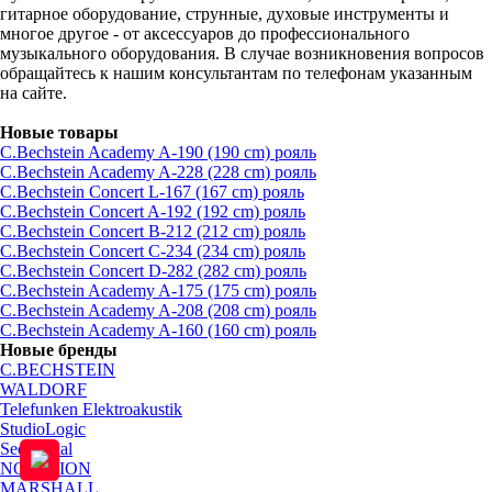
гитарное оборудование, струнные, духовые инструменты и
многое другое - от аксессуаров до профессионального
музыкального оборудования. В случае возникновения вопросов
обращайтесь к нашим консультантам по телефонам указанным
на сайте.
Новые товары
C.Bechstein Academy A-190 (190 cm) рояль
C.Bechstein Academy A-228 (228 cm) рояль
C.Bechstein Concert L-167 (167 cm) рояль
C.Bechstein Concert A-192 (192 cm) рояль
C.Bechstein Concert B-212 (212 cm) рояль
C.Bechstein Concert С-234 (234 cm) рояль
C.Bechstein Concert D-282 (282 cm) рояль
C.Bechstein Academy A-175 (175 cm) рояль
C.Bechstein Academy A-208 (208 cm) рояль
C.Bechstein Academy A-160 (160 cm) рояль
Новые бренды
C.BECHSTEIN
WALDORF
Telefunken Elektroakustik
StudioLogic
Sequential
NOVATION
MARSHALL