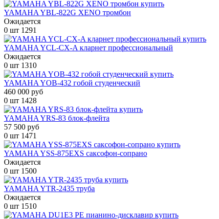
YAMAHA YBL-822G XENO тромбон
Ожидается
0 шт
1291
YAMAHA YCL-CX-A кларнет профессиональный
Ожидается
0 шт
1310
YAMAHA YOB-432 гобой студенческий
460 000 руб
0 шт
1428
YAMAHA YRS-83 блок-флейта
57 500 руб
0 шт
1471
YAMAHA YSS-875EXS саксофон-сопрано
Ожидается
0 шт
1500
YAMAHA YTR-2435 труба
Ожидается
0 шт
1510