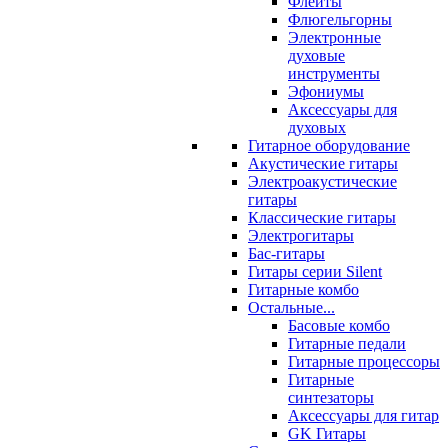
Флейты
Флюгельгорны
Электронные
духовые
инструменты
Эфониумы
Аксессуары для
духовых
Гитарное оборудование
Акустические гитары
Электроакустические
гитары
Классические гитары
Электрогитары
Бас-гитары
Гитары серии Silent
Гитарные комбо
Остальные...
Басовые комбо
Гитарные педали
Гитарные процессоры
Гитарные
синтезаторы
Аксессуары для гитар
GK Гитары