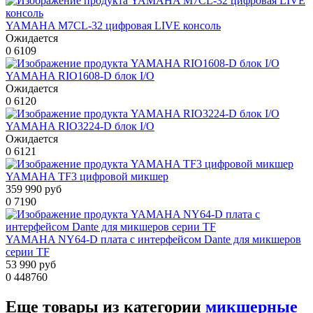
YAMAHA M7CL-32 цифровая LIVE консоль
Ожидается
0
6109
YAMAHA RIO1608-D блок I/O
Ожидается
0
6120
YAMAHA RIO3224-D блок I/O
Ожидается
0
6121
YAMAHA TF3 цифровой микшер
359 990 руб
0
7190
YAMAHA NY64-D плата с интерфейсом Dante для микшеров
серии TF
53 990 руб
0
448760
Еще товары из категории
микшерные