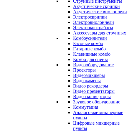
Струнные инструменты
Акустические скрипки
Акустические виолончели
Электроскрипки
Электровиолончели
Электроконтрабасы
Аксессуары для струнных
Комбоусилители
Басовые комбо
Гитарные комбо
Клавишные комбо
Комбо для сцены
Видеооборудование
Проекторы
Видеомикшеры
Видеокамеры
Видео рекордеры
Видео презентаторы
Видео конверторы
Звуковое оборудование
Коммутация
Аналоговые микшерные
пульты
Цифровые микшерные
пульты