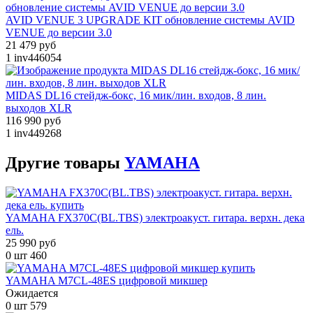
AVID VENUE 3 UPGRADE KIT обновление системы AVID
VENUE до версии 3.0
21 479 руб
1
inv446054
MIDAS DL16 стейдж-бокс, 16 мик/лин. входов, 8 лин.
выходов XLR
116 990 руб
1
inv449268
Другие
товары
YAMAHA
YAMAHA FX370C(BL.TBS) электроакуст. гитара. верхн. дека
ель.
25 990 руб
0 шт
460
YAMAHA M7CL-48ES цифровой микшер
Ожидается
0 шт
579