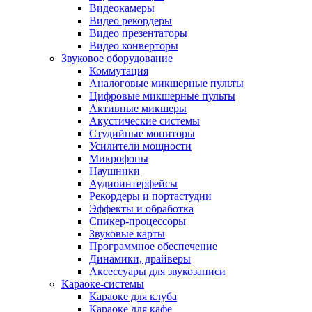
Видеокамеры
Видео рекордеры
Видео презентаторы
Видео конверторы
Звуковое оборудование
Коммутация
Аналоговые микшерные пульты
Цифровые микшерные пульты
Активные микшеры
Акустические системы
Студийные мониторы
Усилители мощности
Микрофоны
Наушники
Аудиоинтерфейсы
Рекордеры и портастудии
Эффекты и обработка
Спикер-процессоры
Звуковые карты
Программное обеспечение
Динамики, драйверы
Аксессуары для звукозаписи
Караоке-системы
Караоке для клуба
Караоке для кафе