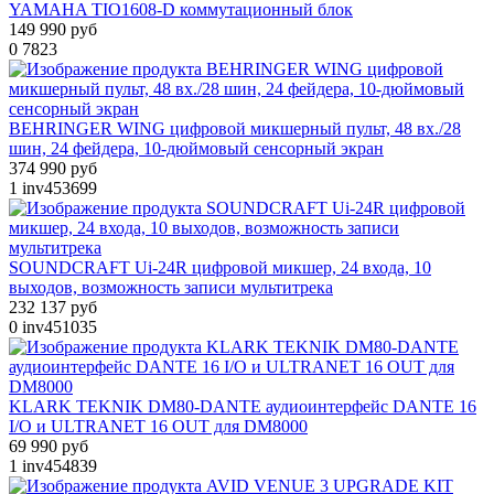
YAMAHA TIO1608-D коммутационный блок
149 990 руб
0
7823
BEHRINGER WING цифровой микшерный пульт, 48 вх./28
шин, 24 фейдера, 10-дюймовый сенсорный экран
374 990 руб
1
inv453699
SOUNDCRAFT Ui-24R цифровой микшер, 24 входа, 10
выходов, возможность записи мультитрека
232 137 руб
0
inv451035
KLARK TEKNIK DM80-DANTE аудиоинтерфейс DANTE 16
I/O и ULTRANET 16 OUT для DM8000
69 990 руб
1
inv454839