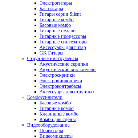
Электрогитары
Бас-гитары
Гитары серии Silent
Гитарные комбо
Басовые комбо
Гитарные педали
Гитарные процессоры
Гитарные синтезаторы
Аксессуары для гитар
GK Гитары
Струнные инструменты
Акустические скрипки
Акустические виолончели
Электроскрипки
Электровиолончели
Электроконтрабасы
Аксессуары для струнных
Комбоусилители
Басовые комбо
Гитарные комбо
Клавишные комбо
Комбо для сцены
Видеооборудование
Проекторы
Видеомикшеры