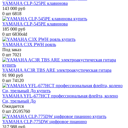
YAMAHA CLP-525PE клавинова
143 000 руб
0 шт
6818
YAMAHA CLP-545PE клавинова
185 000 руб
0 шт
6830old
YAMAHA C3X PWH рояль
Под заказ
0 шт
7021
YAMAHA AC3R TBS ARE электроакустическая гитара
91 990 руб
0 шт
74120
YAMAHA YFL-677HCT профессиональная флейта, колено
Си, трельный До
Ожидается
0 шт
ZG95760
YAMAHA CLP-775DW цифровое пианино
317 988 руб