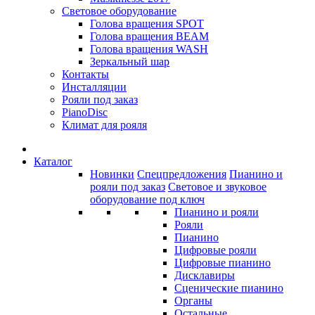
Световое оборудование
Голова вращения SPOT
Голова вращения BEAM
Голова вращения WASH
Зеркальный шар
Контакты
Инсталляции
Рояли под заказ
PianoDisc
Климат для рояля
Каталог
Новинки
Спецпредложения
Пианино и
рояли под заказ
Световое и звуковое
оборудование под ключ
Пианино и рояли
Рояли
Пианино
Цифровые рояли
Цифровые пианино
Дисклавиры
Сценические пианино
Органы
Остальные...