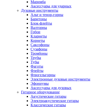
Маримба
Аксессуары для ударных
Духовые инструменты
Альт и тенор-горны
Баритоны
Блок-флейты
Валторны
Гобои
Кларнеты
Корнеты
Саксофоны
Сузафоны
Тромбоны
Трубы
Тубы
Фаготы
Флейты
Флюгельгорны
Электронные духовые инструменты
Эфониумы
Аксессуары для духовых
Гитарное оборудование
Акустические гитары
Электроакустические гитары
Классические гитары