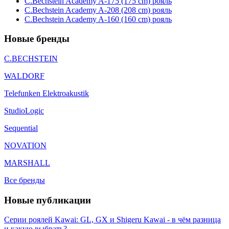
C.Bechstein Academy A-175 (175 cm) рояль
C.Bechstein Academy A-208 (208 cm) рояль
C.Bechstein Academy A-160 (160 cm) рояль
Новые бренды
C.BECHSTEIN
WALDORF
Telefunken Elektroakustik
StudioLogic
Sequential
NOVATION
MARSHALL
Все бренды
Новые публикации
Серии роялей Kawai: GL, GX и Shigeru Kawai - в чём разница
и какую выбрать?