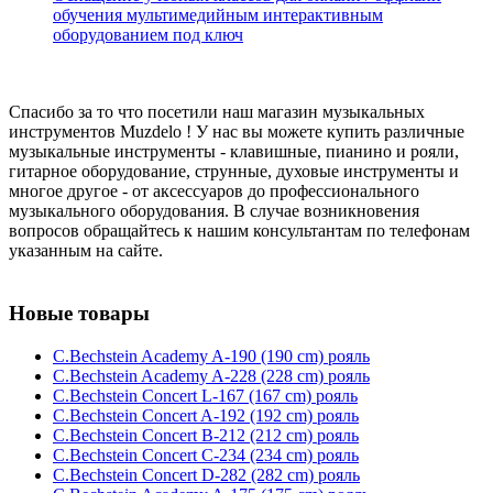
обучения мультимедийным интерактивным
оборудованием под ключ
Спасибо за то что посетили наш магазин музыкальных
инструментов Muzdelo ! У нас вы можете купить различные
музыкальные инструменты - клавишные, пианино и рояли,
гитарное оборудование, струнные, духовые инструменты и
многое другое - от аксессуаров до профессионального
музыкального оборудования. В случае возникновения
вопросов обращайтесь к нашим консультантам по телефонам
указанным на сайте.
Новые товары
C.Bechstein Academy A-190 (190 cm) рояль
C.Bechstein Academy A-228 (228 cm) рояль
C.Bechstein Concert L-167 (167 cm) рояль
C.Bechstein Concert A-192 (192 cm) рояль
C.Bechstein Concert B-212 (212 cm) рояль
C.Bechstein Concert С-234 (234 cm) рояль
C.Bechstein Concert D-282 (282 cm) рояль