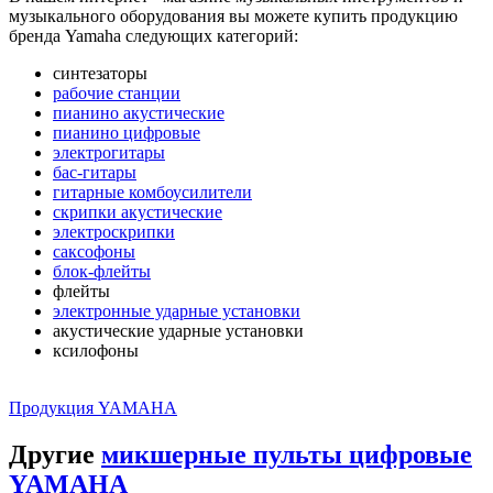
музыкального оборудования вы можете купить продукцию
бренда Yamaha следующих категорий:
синтезаторы
рабочие станции
пианино акустические
пианино цифровые
электрогитары
бас-гитары
гитарные комбоусилители
скрипки акустические
электроскрипки
саксофоны
блок-флейты
флейты
электронные ударные установки
акустические ударные установки
ксилофоны
Продукция YAMAHA
Другие
микшерные пульты цифровые
YAMAHA