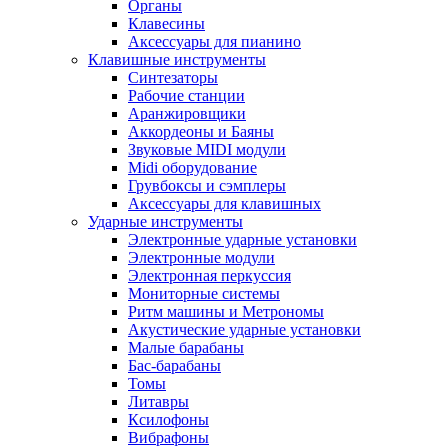
Органы
Клавесины
Аксессуары для пианино
Клавишные инструменты
Синтезаторы
Рабочие станции
Аранжировщики
Аккордеоны и Баяны
Звуковые MIDI модули
Midi оборудование
Грувбоксы и сэмплеры
Аксессуары для клавишных
Ударные инструменты
Электронные ударные установки
Электронные модули
Электронная перкуссия
Мониторные системы
Ритм машины и Метрономы
Акустические ударные установки
Малые барабаны
Бас-барабаны
Томы
Литавры
Ксилофоны
Вибрафоны