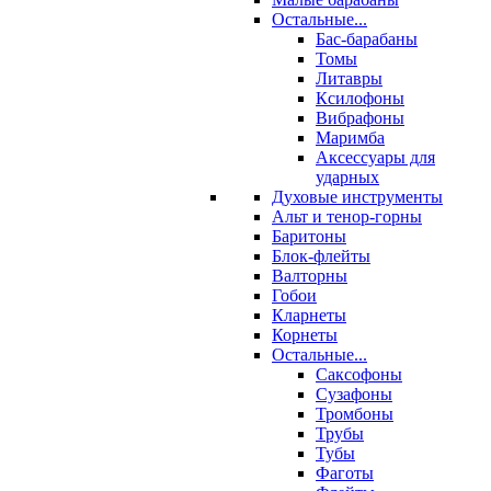
Остальные...
Бас-барабаны
Томы
Литавры
Ксилофоны
Вибрафоны
Маримба
Аксессуары для
ударных
Духовые инструменты
Альт и тенор-горны
Баритоны
Блок-флейты
Валторны
Гобои
Кларнеты
Корнеты
Остальные...
Саксофоны
Сузафоны
Тромбоны
Трубы
Тубы
Фаготы