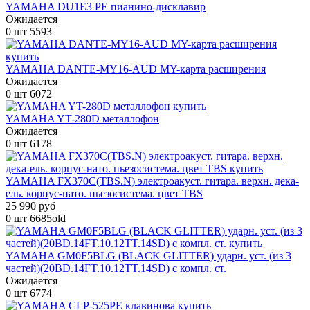
YAMAHA DU1E3 PE пианино-дисклавир
Ожидается
0 шт
5593
YAMAHA DANTE-MY16-AUD MY-карта расширения
Ожидается
0 шт
6072
YAMAHA YT-280D металлофон
Ожидается
0 шт
6178
YAMAHA FX370C(TBS.N) электроакуст. гитара. верхн. дека-
ель. корпус-нато. пьезосистема. цвет TBS
25 990 руб
0 шт
6685old
YAMAHA GM0F5BLG (BLACK GLITTER) ударн. уст. (из 3
частей)(20BD.14FT.10.12TT.14SD) с компл. ст.
Ожидается
0 шт
6774