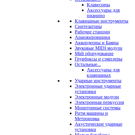
Клавесины
Аксессуары для
пианино
Клавишные инструменты
Синтезаторы
Рабочие станции
Аранжировщики
Аккордеоны и Баяны
Звуковые MIDI модули
Midi оборудование
Грувбоксы и сэмплеры
Остальные...
Аксессуары для
клавишных
Ударные инструменты
Электронные ударные
установки
Электронные модули
Электронная перкуссия
Мониторные системы
Ритм машины и
Метрономы
Акустические ударные
установки
Малые барабаны