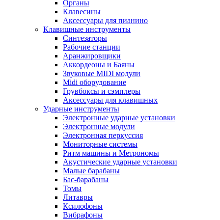
Органы
Клавесины
Аксессуары для пианино
Клавишные инструменты
Синтезаторы
Рабочие станции
Аранжировщики
Аккордеоны и Баяны
Звуковые MIDI модули
Midi оборудование
Грувбоксы и сэмплеры
Аксессуары для клавишных
Ударные инструменты
Электронные ударные установки
Электронные модули
Электронная перкуссия
Мониторные системы
Ритм машины и Метрономы
Акустические ударные установки
Малые барабаны
Бас-барабаны
Томы
Литавры
Ксилофоны
Вибрафоны