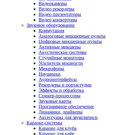
Видеокамеры
Видео рекордеры
Видео презентаторы
Видео конверторы
Звуковое оборудование
Коммутация
Аналоговые микшерные пульты
Цифровые микшерные пульты
Активные микшеры
Акустические системы
Студийные мониторы
Усилители мощности
Микрофоны
Наушники
Аудиоинтерфейсы
Рекордеры и портастудии
Эффекты и обработка
Спикер-процессоры
Звуковые карты
Программное обеспечение
Динамики, драйверы
Аксессуары для звукозаписи
Караоке-системы
Караоке для клуба
Караоке для кафе