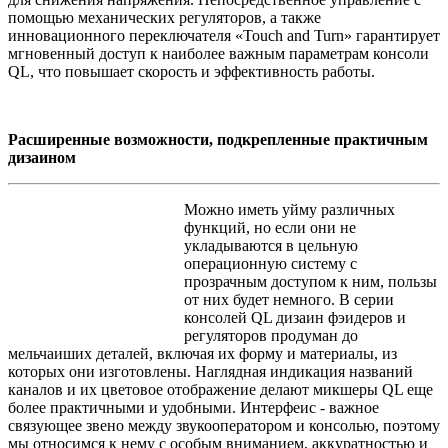
помощью механических регуляторов, а также
инновационного переключателя «Touch and Turn» гарантирует
мгновенный доступ к наиболее важным параметрам консоли
QL, что повышает скорость и эффективность работы.
Расширенные возможности, подкрепленные практичным
дизаином
Можно иметь уйму различных
функций, но если они не
укладываются в цельную
операционную систему с
прозрачным доступом к ним, пользы
от них будет немного. В серии
консолей QL дизаин фэидеров и
регуляторов продуман до
мельчаиших деталей, включая их форму и материалы, из
которых они изготовлены. Наглядная индикация названий
каналов и их цветовое отображение делают микшеры QL еще
более практичными и удобными. Интерфеис - важное
связующее звено между звукооператором и консолью, поэтому
мы относимся к нему с особым вниманием, аккуратностью и