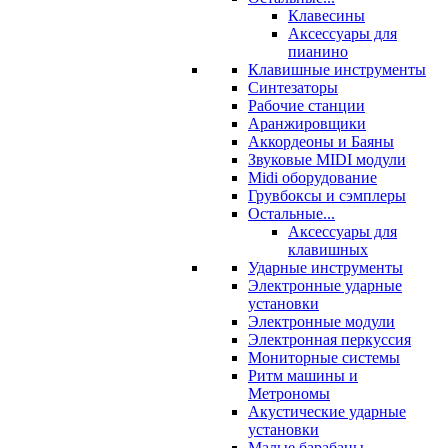
Клавесины
Аксессуары для
пианино
Клавишные инструменты
Синтезаторы
Рабочие станции
Аранжировщики
Аккордеоны и Баяны
Звуковые MIDI модули
Midi оборудование
Грувбоксы и сэмплеры
Остальные...
Аксессуары для
клавишных
Ударные инструменты
Электронные ударные
установки
Электронные модули
Электронная перкуссия
Мониторные системы
Ритм машины и
Метрономы
Акустические ударные
установки
Малые барабаны