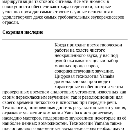
маршрутизация тактового сигнала. Все эти нюансы в
совокупности обеспечивают характеристики, которые
успешно проходят самые строгие научные испытания и
удовлетворяют даже самых требовательных звукорежиссеров
отрасли.
Сохраняя наследие
Когда приходит время творческои
работы на холсте чистого
неокрашенного звука, у вас под
рукой оказывается целыи набор
мощных процессоров,
совершенствующих звучание.
Цифровая технология Yamaha
досконально воспроизводит
характерные особенности и черты
проверенных временем аналоговых устроиств, известных как
своим первоклассным звучанием, так и революционнои для
своего времени четкостью и ясностью при передаче речи.
Технологии, позволяющая достичь результатов такого уровня,
отражают уважение компании Yamaha к историческому
наследию мастеров, подаривших звукозаписи некоторые из её
наиболее ценных возможностеи. Технологии Yamaha также
предоставляют современным звукорежиссерам необходимую