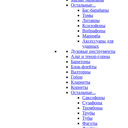
Остальные...
Бас-барабаны
Томы
Литавры
Ксилофоны
Вибрафоны
Маримба
Аксессуары для
ударных
Духовые инструменты
Альт и тенор-горны
Баритоны
Блок-флейты
Валторны
Гобои
Кларнеты
Корнеты
Остальные...
Саксофоны
Сузафоны
Тромбоны
Трубы
Тубы
Фаготы