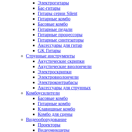
Электрогитары
Бас-гитары
Гитары серии Silent
Гитарные комбо
Басовые комбо
Гитарные педали
Гитарные процессоры
Гитарные синтезаторы
Аксессуары для гитар
GK Гитары
Струнные инструменты
Акустические скрипки
Акустические виолончели
Электроскрипки
Электровиолончели
Электроконтрабасы
Аксессуары для струнных
Комбоусилители
Басовые комбо
Гитарные комбо
Клавишные комбо
Комбо для сцены
Видеооборудование
Проекторы
Видеомикшеры