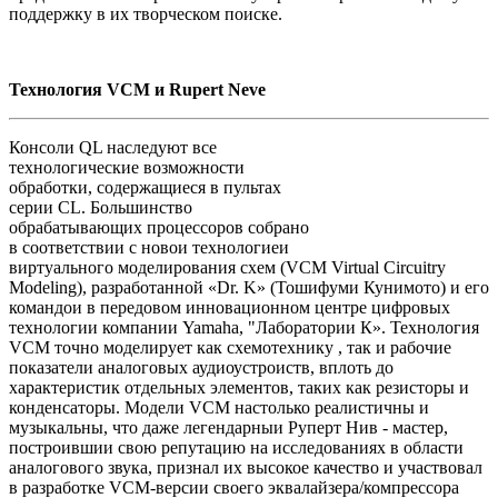
поддержку в их творческом поиске.
Технология VCM и Rupert Neve
Консоли QL наследуют все
технологические возможности
обработки, содержащиеся в пультах
серии CL. Большинство
обрабатывающих процессоров собрано
в соответствии с новои технологиеи
виртуального моделирования схем (VCM Virtual Circuitry
Modeling), разработанной «Dr. K» (Тошифуми Кунимото) и его
командои в передовом инновационном центре цифровых
технологии компании Yamaha, "Лаборатории К». Технология
VCM точно моделирует как схемотехнику , так и рабочие
показатели аналоговых аудиоустроиств, вплоть до
характеристик отдельных элементов, таких как резисторы и
конденсаторы. Модели VCM настолько реалистичны и
музыкальны, что даже легендарныи Руперт Нив - мастер,
построившии свою репутацию на исследованиях в области
аналогового звука, признал их высокое качество и участвовал
в разработке VCM-версии своего эквалайзера/компрессора