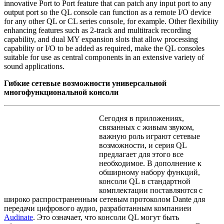
innovative Port to Port feature that can patch any input port to any
output port so the QL console can function as a remote I/O device
for any other QL or CL series console, for example. Other flexibility
enhancing features such as 2-track and multitrack recording
capability, and dual MY expansion slots that allow processing
capability or I/O to be added as required, make the QL consoles
suitable for use as central components in an extensive variety of
sound applications.
Гибкие сетевые возможности универсальной
многофункциональной консоли
Сегодня в приложениях,
связанных с живым звуком,
важную роль играют сетевые
возможности, и серия QL
предлагает для этого все
необходимое. В дополнение к
обширному набору функций,
консоли QL в стандартной
комплектации поставляются с
широко распространенным сетевым протоколом Dante для
передачи цифрового аудио, разработанным компаниеи
Audinate
. Это означает, что консоли QL могут быть