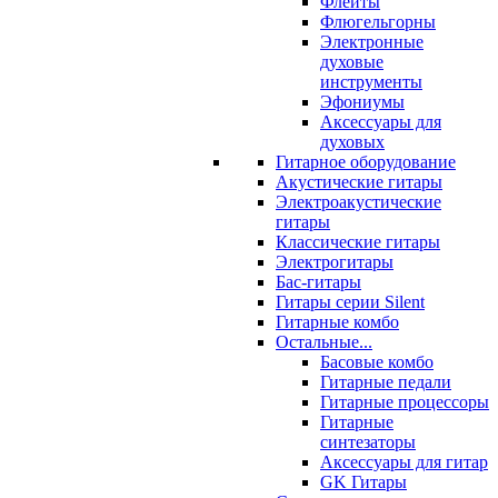
Флейты
Флюгельгорны
Электронные
духовые
инструменты
Эфониумы
Аксессуары для
духовых
Гитарное оборудование
Акустические гитары
Электроакустические
гитары
Классические гитары
Электрогитары
Бас-гитары
Гитары серии Silent
Гитарные комбо
Остальные...
Басовые комбо
Гитарные педали
Гитарные процессоры
Гитарные
синтезаторы
Аксессуары для гитар
GK Гитары