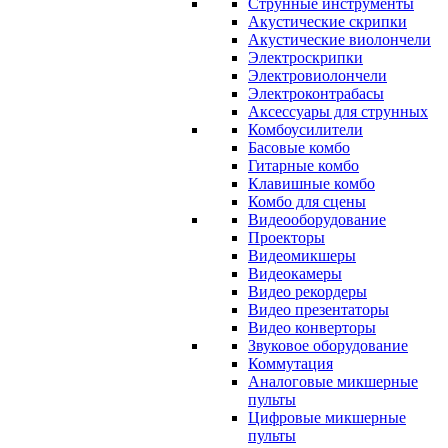
Струнные инструменты
Акустические скрипки
Акустические виолончели
Электроскрипки
Электровиолончели
Электроконтрабасы
Аксессуары для струнных
Комбоусилители
Басовые комбо
Гитарные комбо
Клавишные комбо
Комбо для сцены
Видеооборудование
Проекторы
Видеомикшеры
Видеокамеры
Видео рекордеры
Видео презентаторы
Видео конверторы
Звуковое оборудование
Коммутация
Аналоговые микшерные
пульты
Цифровые микшерные
пульты