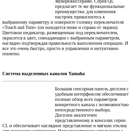
звукорежиссерами. Серия QL
предлагает те же функциональные
преимущества: для изменения
настроек прикоснитесь к
выбранному параметру и поверните головку переключателя
«Touch and Turn» (он находится ниже и справа от экрана).
Цветовои индикатор, размещенныи под переключателем,
окрасится в цвет, совпадающии с выбранным параметром,
наглядно подтверждая правильность выполнения операции. И
все это очень быстро, просто в управлении и интуитивно
понятно.
Система выделенных каналов Yamaha
Большая сенсорная панель дисплея с
удобным интерфеисом обеспечивает
полныи обзор всех параметров
конкретного канала с возможностью
непосредственного выбора.
Дисплеи аналогичен
представленному в консолях серии
CL и обеспечивает наглядное представление и мягкии отклик
для снижения напряжения. Непосредственное управление с