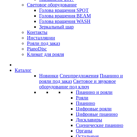
Световое оборудование
Голова вращения SPOT
Голова вращения BEAM
Голова вращения WASH
Зеркальный шар
Контакты
Инсталляции
Рояли под заказ
PianoDisc
Климат для рояля
Каталог
Новинки
Спецпредложения
Пианино и
рояли под заказ
Световое и звуковое
оборудование под ключ
Пианино и рояли
Рояли
Пианино
Цифровые рояли
Цифровые пианино
Дисклавиры
Сценические пианино
Органы
Остальные...