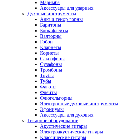
Маримба
Аксессуары для ударных
Духовые инструменты
Альт и тенор-горны
Баритоны
Блок-флейты
Валторны
Гобои
Кларнеты
Корнеты
Саксофоны
Сузафоны
Тромбоны
Трубы
Тубы
Фаготы
Флейты
Флюгельгорны
Электронные духовые инструменты
Эфониумы
Аксессуары для духовых
Гитарное оборудование
Акустические гитары
Электроакустические гитары
Классические гитары