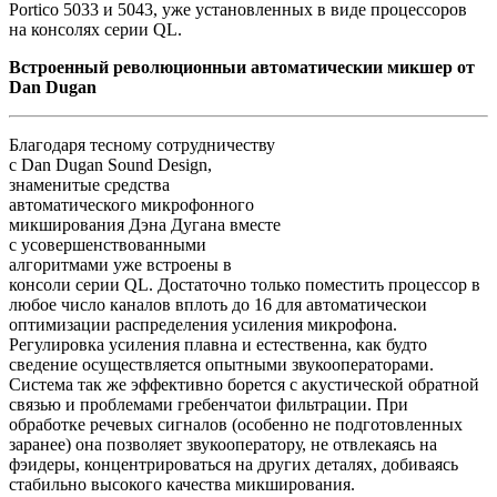
Portico 5033 и 5043, уже установленных в виде процессоров
на консолях серии QL.
Встроенный революционныи автоматическии микшер от
Dan Dugan
Благодаря тесному сотрудничеству
с Dan Dugan Sound Design,
знаменитые средства
автоматического микрофонного
микширования Дэна Дугана вместе
с усовершенствованными
алгоритмами уже встроены в
консоли серии QL. Достаточно только поместить процессор в
любое число каналов вплоть до 16 для автоматическои
оптимизации распределения усиления микрофона.
Регулировка усиления плавна и естественна, как будто
сведение осуществляется опытными звукооператорами.
Система так же эффективно борется с акустической обратной
связью и проблемами гребенчатои фильтрации. При
обработке речевых сигналов (особенно не подготовленных
заранее) она позволяет звукооператору, не отвлекаясь на
фэидеры, концентрироваться на других деталях, добиваясь
стабильно высокого качества микширования.