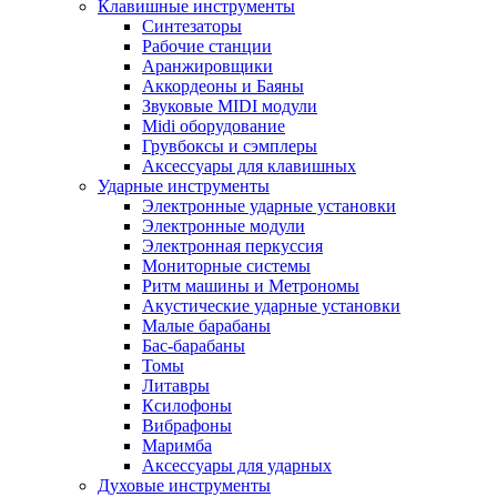
Клавишные инструменты
Синтезаторы
Рабочие станции
Аранжировщики
Аккордеоны и Баяны
Звуковые MIDI модули
Midi оборудование
Грувбоксы и сэмплеры
Аксессуары для клавишных
Ударные инструменты
Электронные ударные установки
Электронные модули
Электронная перкуссия
Мониторные системы
Ритм машины и Метрономы
Акустические ударные установки
Малые барабаны
Бас-барабаны
Томы
Литавры
Ксилофоны
Вибрафоны
Маримба
Аксессуары для ударных
Духовые инструменты