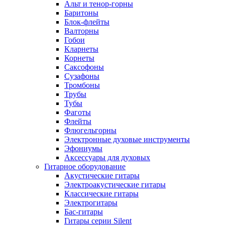
Альт и тенор-горны
Баритоны
Блок-флейты
Валторны
Гобои
Кларнеты
Корнеты
Саксофоны
Сузафоны
Тромбоны
Трубы
Тубы
Фаготы
Флейты
Флюгельгорны
Электронные духовые инструменты
Эфониумы
Аксессуары для духовых
Гитарное оборудование
Акустические гитары
Электроакустические гитары
Классические гитары
Электрогитары
Бас-гитары
Гитары серии Silent