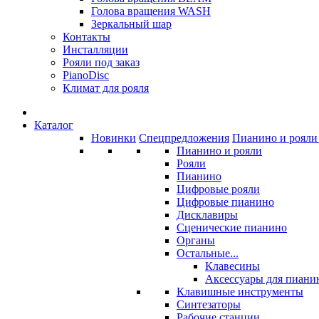
Голова вращения WASH
Зеркальный шар
Контакты
Инсталляции
Рояли под заказ
PianoDisc
Климат для рояля
Каталог
Новинки
Спецпредложения
Пианино и рояли 
Пианино и рояли
Рояли
Пианино
Цифровые рояли
Цифровые пианино
Дисклавиры
Сценические пианино
Органы
Остальные...
Клавесины
Аксессуары для пиани
Клавишные инструменты
Синтезаторы
Рабочие станции