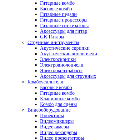
Гитарные комбо
Басовые комбо
Гитарные педали
Гитарные процессоры
Гитарные синтезаторы
Аксессуары для гитар
GK Гитары
Струнные инструменты
Акустические скрипки
Акустические виолончели
Электроскрипки
Электровиолончели
Электроконтрабасы
Аксессуары для струнных
Комбоусилители
Басовые комбо
Гитарные комбо
Клавишные комбо
Комбо для сцены
Видеооборудование
Проекторы
Видеомикшеры
Видеокамеры
Видео рекордеры
Видео презентаторы