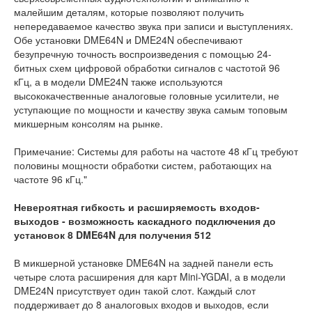
малейшим деталям, которые позволяют получить
непередаваемое качество звука при записи и выступлениях.
Обе установки DME64N и DME24N обеспечивают
безупречную точность воспроизведения с помощью 24-
битных схем цифровой обработки сигналов с частотой 96
кГц, а в модели DME24N также используются
высококачественные аналоговые головные усилители, не
уступающие по мощности и качеству звука самым топовым
микшерным консолям на рынке.
Примечание: Системы для работы на частоте 48 кГц требуют
половины мощности обработки систем, работающих на
частоте 96 кГц."
Невероятная гибкость и расширяемость входов-
выходов - возможность каскадного подключения до
установок 8 DME64N для получения 512
В микшерной установке DME64N на задней панели есть
четыре слота расширения для карт Mini-YGDAI, а в модели
DME24N присутствует один такой слот. Каждый слот
поддерживает до 8 аналоговых входов и выходов, если