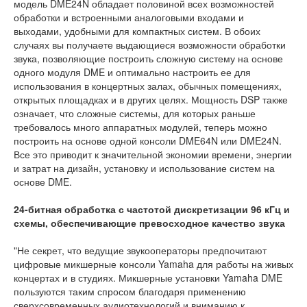
модель DME24N обладает половиной всех возможностей
обработки и встроенными аналоговыми входами и
выходами, удобными для компактных систем. В обоих
случаях вы получаете выдающиеся возможности обработки
звука, позволяющие построить сложную систему на основе
одного модуля DME и оптимально настроить ее для
использования в концертных залах, обычных помещениях,
открытых площадках и в других целях. Мощность DSP также
означает, что сложные системы, для которых раньше
требовалось много аппаратных модулей, теперь можно
построить на основе одной консоли DME64N или DME24N.
Все это приводит к значительной экономии времени, энергии
и затрат на дизайн, установку и использование систем на
основе DME.
24-битная обработка с частотой дискретизации 96 кГц и
схемы, обеспечивающие превосходное качество звука
"Не секрет, что ведущие звукооператоры предпочитают
цифровые микшерные консоли Yamaha для работы на живых
концертах и в студиях. Микшерные установки Yamaha DME
пользуются таким спросом благодаря применению
сверхсовременных аудиотехнологий и вниманию к