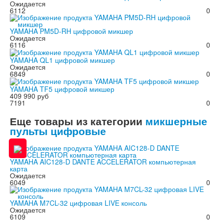
Ожидается
6112
0
YAMAHA PM5D-RH цифровой микшер
Ожидается
6116
0
YAMAHA QL1 цифровой микшер
Ожидается
6849
0
YAMAHA TF5 цифровой микшер
409 990 руб
7191
0
Еще товары из категории
микшерные
пульты цифровые
YAMAHA AIC128-D DANTE ACCELERATOR компьютерная
карта
Ожидается
6049
0
YAMAHA M7CL-32 цифровая LIVE консоль
Ожидается
6109
0