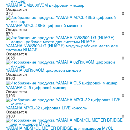
YAMAHA DM2000VCM цифровой микшер
Ожидается
373
0
YAMAHA M7CL-48ES цифровой микшер
Ожидается
579
0
YAMAHA NWS500-LG (NUAGE) модуль-рабочее место для
системы NUAGE
Ожидается
6055
0
YAMAHA 02R96VCM цифровой микшер
Ожидается
6100
0
YAMAHA CL5 цифровой микшер
Ожидается
6106
0
YAMAHA M7CL-32 цифровая LIVE консоль
Ожидается
6109
0
YAMAHA MBM7CL METER BRIDGE для микшеров M7CL