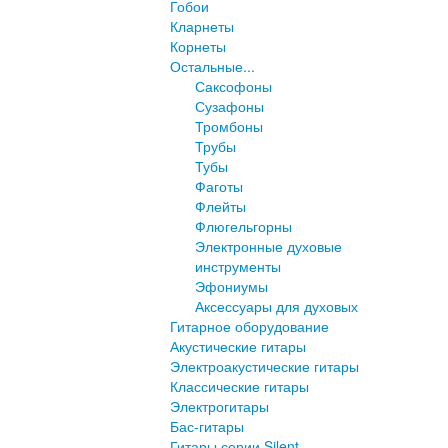
Гобои
Кларнеты
Корнеты
Остальные...
Саксофоны
Сузафоны
Тромбоны
Трубы
Тубы
Фаготы
Флейты
Флюгельгорны
Электронные духовые
инструменты
Эфониумы
Аксессуары для духовых
Гитарное оборудование
Акустические гитары
Электроакустические гитары
Классические гитары
Электрогитары
Бас-гитары
Гитары серии Silent