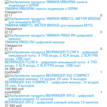
YAMAHA MB02R96 панель индикации к 02R96
Ожидается
6111
0
YAMAHA MBM7CL METER BRIDGE для микшеров M7CL
Ожидается
6112
0
YAMAHA PM5D-RH цифровой микшер
Ожидается
6116
0
BEHRINGER FLOW 8 - цифровой микшерный пульт, 4 TRS
входа, 2 XLR входа, 2 XLR/TRS входа, USB порт
24 290 руб
inv454451
1
BEHRINGER X32 COMPACT - цифровой микшер, 16 входов,
25 шин, 8 выходов
199 990 руб
inv445992
1
BEHRINGER XR12 - цифровой рэковый микшер 12 каналов
37 990 руб