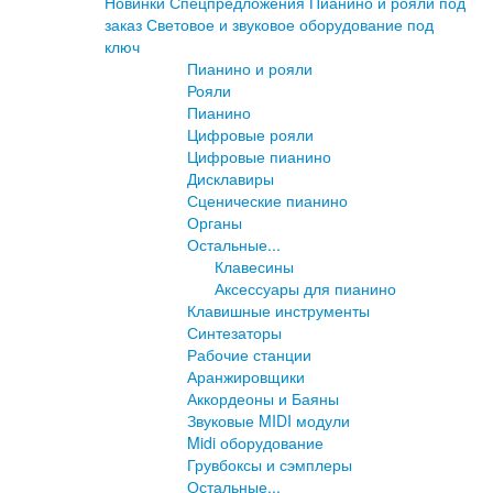
Новинки
Спецпредложения
Пианино и рояли под
заказ
Световое и звуковое оборудование под
ключ
Пианино и рояли
Рояли
Пианино
Цифровые рояли
Цифровые пианино
Дисклавиры
Сценические пианино
Органы
Остальные...
Клавесины
Аксессуары для пианино
Клавишные инструменты
Синтезаторы
Рабочие станции
Аранжировщики
Аккордеоны и Баяны
Звуковые MIDI модули
Midi оборудование
Грувбоксы и сэмплеры
Остальные...