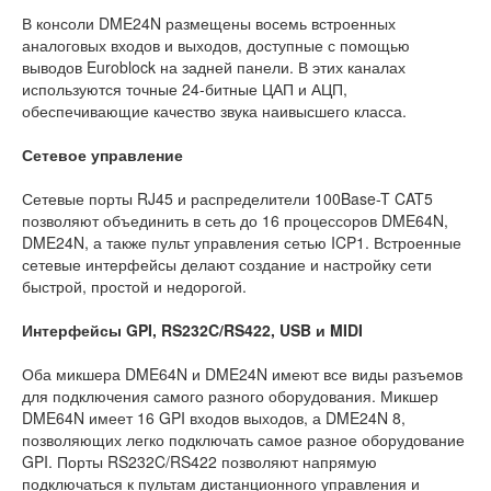
В консоли DME24N размещены восемь встроенных
аналоговых входов и выходов, доступные с помощью
выводов Euroblock на задней панели. В этих каналах
используются точные 24-битные ЦАП и АЦП,
обеспечивающие качество звука наивысшего класса.
Сетевое управление
Сетевые порты RJ45 и распределители 100Base-T CAT5
позволяют объединить в сеть до 16 процессоров DME64N,
DME24N, а также пульт управления сетью ICP1. Встроенные
сетевые интерфейсы делают создание и настройку сети
быстрой, простой и недорогой.
Интерфейсы GPI, RS232C/RS422, USB и MIDI
Оба микшера DME64N и DME24N имеют все виды разъемов
для подключения самого разного оборудования. Микшер
DME64N имеет 16 GPI входов выходов, а DME24N 8,
позволяющих легко подключать самое разное оборудование
GPI. Порты RS232C/RS422 позволяют напрямую
подключаться к пультам дистанционного управления и