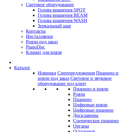
Световое оборудование
Голова вращения SPOT
Голова вращения BEAM
Голова вращения WASH
Зеркальный шар
Контакты
Инсталляции
Рояли под заказ
PianoDisc
Климат для рояля
Каталог
Новинки
Спецпредложения
Пианино и
рояли под заказ
Световое и звуковое
оборудование под ключ
Пианино и рояли
Рояли
Пианино
Цифровые рояли
Цифровые пианино
Дисклавиры
Сценические пианино
Органы
Остальные...