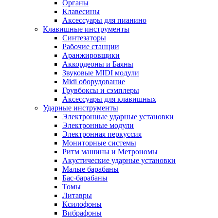
Органы
Клавесины
Аксессуары для пианино
Клавишные инструменты
Синтезаторы
Рабочие станции
Аранжировщики
Аккордеоны и Баяны
Звуковые MIDI модули
Midi оборудование
Грувбоксы и сэмплеры
Аксессуары для клавишных
Ударные инструменты
Электронные ударные установки
Электронные модули
Электронная перкуссия
Мониторные системы
Ритм машины и Метрономы
Акустические ударные установки
Малые барабаны
Бас-барабаны
Томы
Литавры
Ксилофоны
Вибрафоны