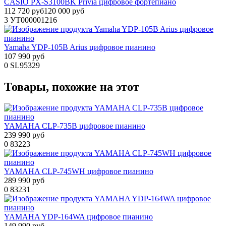
CASIO PX-S3100BK Privia цифровое фортепиано
112 720 руб
120 000 руб
3
УТ000001216
Yamaha YDP-105B Arius цифровое пианино
107 990 руб
0
SL95329
Товары, похожие на этот
YAMAHA CLP-735B цифровое пианино
239 990 руб
0
83223
YAMAHA CLP-745WH цифровое пианино
289 990 руб
0
83231
YAMAHA YDP-164WA цифровое пианино
149 990 руб