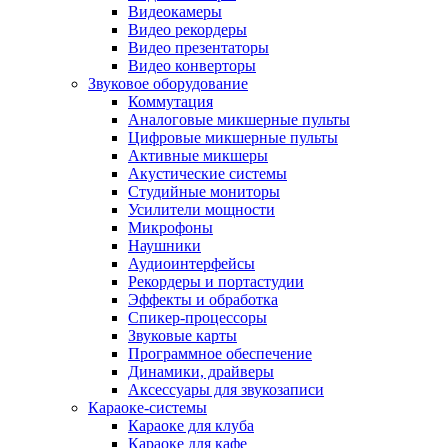
Видеокамеры
Видео рекордеры
Видео презентаторы
Видео конверторы
Звуковое оборудование
Коммутация
Аналоговые микшерные пульты
Цифровые микшерные пульты
Активные микшеры
Акустические системы
Студийные мониторы
Усилители мощности
Микрофоны
Наушники
Аудиоинтерфейсы
Рекордеры и портастудии
Эффекты и обработка
Спикер-процессоры
Звуковые карты
Программное обеспечение
Динамики, драйверы
Аксессуары для звукозаписи
Караоке-системы
Караоке для клуба
Караоке для кафе