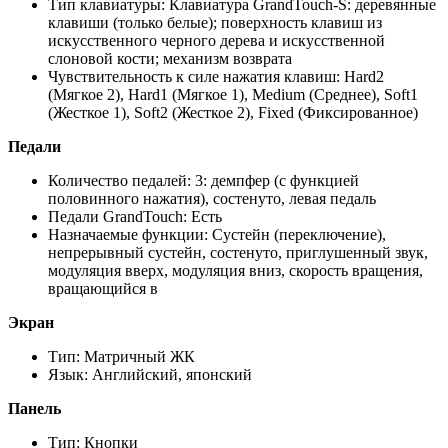
Тип клавиатуры: Клавиатура GrandTouch-S: деревянные
клавиши (только белые); поверхность клавиш из
искусственного черного дерева и искусственной
слоновой кости; механизм возврата
Чувствительность к силе нажатия клавиш: Hard2
(Мягкое 2), Hard1 (Мягкое 1), Medium (Среднее), Soft1
(Жесткое 1), Soft2 (Жесткое 2), Fixed (Фиксированное)
Педали
Количество педалей: 3: демпфер (с функцией
половинного нажатия), состенуто, левая педаль
Педали GrandTouch: Есть
Назначаемые функции: Сустейн (переключение),
непрерывный сустейн, состенуто, приглушенный звук,
модуляция вверх, модуляция вниз, скорость вращения,
вращающийся в
Экран
Тип: Матричный ЖК
Язык: Английский, японский
Панель
Тип: Кнопки