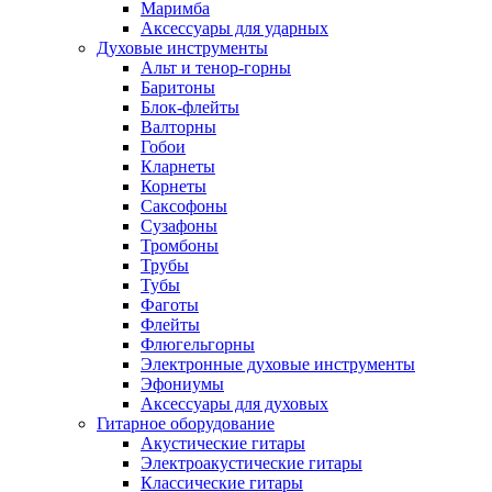
Маримба
Аксессуары для ударных
Духовые инструменты
Альт и тенор-горны
Баритоны
Блок-флейты
Валторны
Гобои
Кларнеты
Корнеты
Саксофоны
Сузафоны
Тромбоны
Трубы
Тубы
Фаготы
Флейты
Флюгельгорны
Электронные духовые инструменты
Эфониумы
Аксессуары для духовых
Гитарное оборудование
Акустические гитары
Электроакустические гитары
Классические гитары