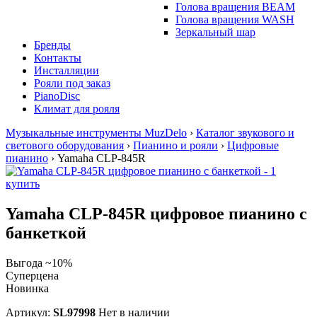
Голова вращения BEAM
Голова вращения WASH
Зеркальный шар
Бренды
Контакты
Инсталляции
Рояли под заказ
PianoDisc
Климат для рояля
Музыкальные инструменты MuzDelo
›
Каталог звукового и
светового оборудования
›
Пианино и рояли
›
Цифровые
пианино
›
Yamaha CLP-845R
Yamaha CLP-845R цифровое пианино с
банкеткой
Выгода ~10%
Суперцена
Новинка
Артикул:
SL97998
Нет в наличии