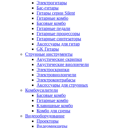
Электрогитары
Бас-гитары
Гитары серии Silent
Гитарные комбо
Басовые комбо
Гитарные педали
Гитарные процессоры
Гитарные синтезаторы
Аксессуары для гитар
GK Гитары
Струнные инструменты
Акустические скрипки
Акустические виолончели
Электроскрипки
Электровиолончели
Электроконтрабасы
Аксессуары для струнных
Комбоусилители
Басовые комбо
Гитарные комбо
Клавишные комбо
Комбо для сцены
Видеооборудование
Проекторы
Видеомикшеры