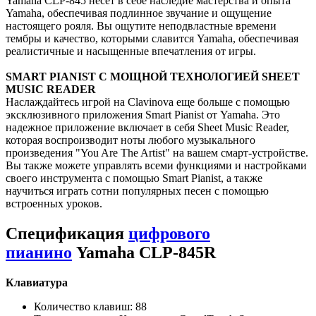
Yamaha CLP-845 несет в себе наследие мастерства и опыта
Yamaha, обеспечивая подлинное звучание и ощущение
настоящего рояля. Вы ощутите неподвластные времени
тембры и качество, которыми славится Yamaha, обеспечивая
реалистичные и насыщенные впечатления от игры.
SMART PIANIST С МОЩНОЙ ТЕХНОЛОГИЕЙ SHEET
MUSIC READER
Наслаждайтесь игрой на Clavinova еще больше с помощью
эксклюзивного приложения Smart Pianist от Yamaha. Это
надежное приложение включает в себя Sheet Music Reader,
которая воспроизводит ноты любого музыкального
произведения "You Are The Artist" на вашем смарт-устройстве.
Вы также можете управлять всеми функциями и настройками
своего инструмента с помощью Smart Pianist, а также
научиться играть сотни популярных песен с помощью
встроенных уроков.
Спецификация
цифрового
пианино
Yamaha CLP-845R
Клавиатура
Количество клавиш: 88