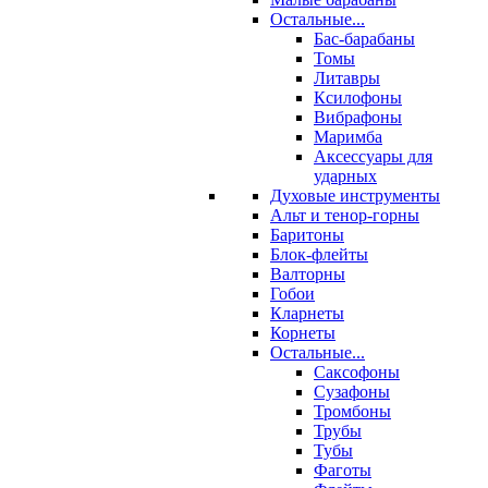
Остальные...
Бас-барабаны
Томы
Литавры
Ксилофоны
Вибрафоны
Маримба
Аксессуары для
ударных
Духовые инструменты
Альт и тенор-горны
Баритоны
Блок-флейты
Валторны
Гобои
Кларнеты
Корнеты
Остальные...
Саксофоны
Сузафоны
Тромбоны
Трубы
Тубы
Фаготы