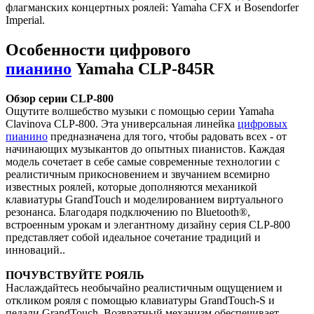
флагманских концертных роялей: Yamaha CFX и Bosendorfer
Imperial.
Особенности цифрового
пианино
Yamaha CLP-845R
Обзор серии CLP-800
Ощутите волшебство музыки с помощью серии Yamaha
Clavinova CLP-800. Эта универсальная линейка
цифровых
пианино
предназначена для того, чтобы радовать всех - от
начинающих музыкантов до опытных пианистов. Каждая
модель сочетает в себе самые современные технологии с
реалистичным прикосновением и звучанием всемирно
известных роялей, которые дополняются механикой
клавиатуры GrandTouch и моделированием виртуального
резонанса. Благодаря подключению по Bluetooth®,
встроенным урокам и элегантному дизайну серия CLP-800
представляет собой идеальное сочетание традиций и
инноваций..
ПОЧУВСТВУЙТЕ РОЯЛЬ
Наслаждайтесь необычайно реалистичным ощущением и
откликом рояля с помощью клавиатуры GrandTouch-S и
педали GrandTouch. Возвратный механизм обеспечивает