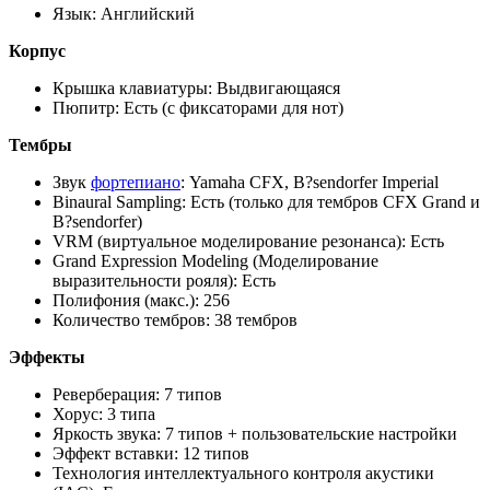
Язык: Английский
Корпус
Крышка клавиатуры: Выдвигающаяся
Пюпитр: Есть (с фиксаторами для нот)
Тембры
Звук
фортепиано
: Yamaha CFX, B?sendorfer Imperial
Binaural Sampling: Есть (только для тембров CFX Grand и
B?sendorfer)
VRM (виртуальное моделирование резонанса): Есть
Grand Expression Modeling (Моделирование
выразительности рояля): Есть
Полифония (макс.): 256
Количество тембров: 38 тембров
Эффекты
Реверберация: 7 типов
Хорус: 3 типа
Яркость звука: 7 типов + пользовательские настройки
Эффект вставки: 12 типов
Технология интеллектуального контроля акустики