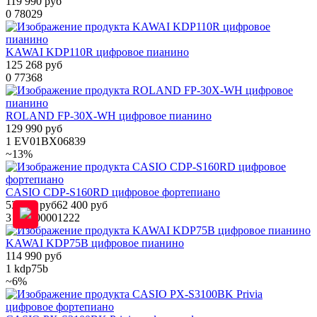
119 990 руб
0
78029
KAWAI KDP110R цифровое пианино
125 268 руб
0
77368
ROLAND FP-30X-WH цифровое пианино
129 990 руб
1
EV01BX06839
~13%
CASIO CDP-S160RD цифровое фортепиано
53 990 руб
62 400 руб
3
УТ000001222
KAWAI KDP75B цифровое пианино
114 990 руб
1
kdp75b
~6%