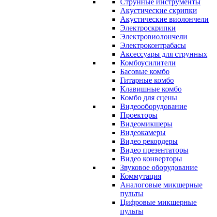
Струнные инструменты
Акустические скрипки
Акустические виолончели
Электроскрипки
Электровиолончели
Электроконтрабасы
Аксессуары для струнных
Комбоусилители
Басовые комбо
Гитарные комбо
Клавишные комбо
Комбо для сцены
Видеооборудование
Проекторы
Видеомикшеры
Видеокамеры
Видео рекордеры
Видео презентаторы
Видео конверторы
Звуковое оборудование
Коммутация
Аналоговые микшерные
пульты
Цифровые микшерные
пульты