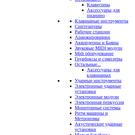
Клавесины
Аксессуары для
пианино
Клавишные инструменты
Синтезаторы
Рабочие станции
Аранжировщики
Аккордеоны и Баяны
Звуковые MIDI модули
Midi оборудование
Грувбоксы и сэмплеры
Остальные...
Аксессуары для
клавишных
Ударные инструменты
Электронные ударные
установки
Электронные модули
Электронная перкуссия
Мониторные системы
Ритм машины и
Метрономы
Акустические ударные
установки
Малые барабаны