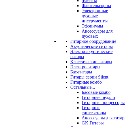
Флейты
Флюгельгорны
Электронные
духовые
инструменты
Эфониумы
Аксессуары для
духовых
Гитарное оборудование
Акустические гитары
Электроакустические
гитары
Классические гитары
Электрогитары
Бас-гитары
Гитары серии Silent
Гитарные комбо
Остальные...
Басовые комбо
Гитарные педали
Гитарные процессоры
Гитарные
синтезаторы
Аксессуары для гитар
GK Гитары