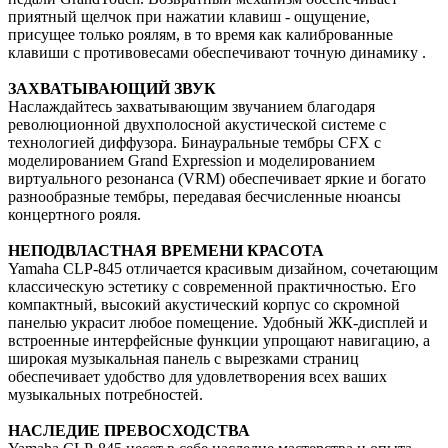
приятный щелчок при нажатии клавиш - ощущение,
присущее только роялям, в то время как калиброванные
клавиши с противовесами обеспечивают точную динамику .
ЗАХВАТЫВАЮЩИЙ ЗВУК
Наслаждайтесь захватывающим звучанием благодаря
революционной двухполосной акустической системе с
технологией диффузора. Бинауральные тембры CFX с
моделированием Grand Expression и моделированием
виртуального резонанса (VRM) обеспечивает яркие и богато
разнообразные тембры, передавая бесчисленные нюансы
концертного рояля.
НЕПОДВЛАСТНАЯ ВРЕМЕНИ КРАСОТА
Yamaha CLP-845 отличается красивым дизайном, сочетающим
классическую эстетику с современной практичностью. Его
компактный, высокий акустический корпус со скромной
панелью украсит любое помещение. Удобный ЖК-дисплей и
встроенные интерфейсные функции упрощают навигацию, а
широкая музыкальная панель с вырезками страниц
обеспечивает удобство для удовлетворения всех ваших
музыкальных потребностей.
НАСЛЕДИЕ ПРЕВОСХОДСТВА