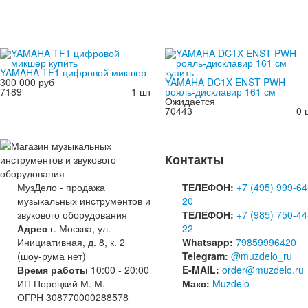
YAMAHA TF1 цифровой микшер
300 000 руб
YAMAHA DC1X ENST PWH
7189
1 шт
рояль-дисклавир 161 см
Ожидается
70443
0 
Контакты
МузДело - продажа
ТЕЛЕФОН:
+7 (495) 999-64
музыкальных инструментов и
20
звукового оборудования
ТЕЛЕФОН:
+7 (985) 750-44
Адрес
г. Москва, ул.
22
Инициативная, д. 8, к. 2
Whatsapp:
79859996420
(шоу-рума нет)
Telegram:
@muzdelo_ru
Время работы
10:00 - 20:00
E-MAIL:
order@muzdelo.ru
ИП Порецкий М. М.
Макс:
Muzdelo
ОГРН 308770000288578