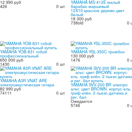
12 990 руб
YAMAHA MS-412E малый
426
0 шт
барабан маршевый
12X10.красное дерево.цвет
белый
18 300 руб
738old
0 
YAMAHA YOB-831 гобой
YAMAHA YSL-350C тромбон
профессиональный
130 000 руб
650 000 руб
1476
0 
1430
0 шт
YAMAHA A3R VNAT ARE
электроакустическая гитара
YAMAHA SVV-200 BR электро
82 990 руб
альт. цвет BROWN. корпус-ель.
74111
0 шт
гриф-клён. 2 пьезо датчика и
рег. бал
Ожидается
5746
0 