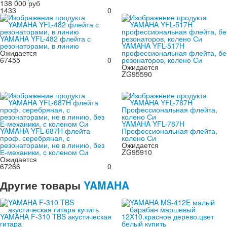
138 000 руб
1433
0
YAMAHA YFL-482 флейта с
резонаторами, в линию
YAMAHA YFL-517H
Ожидается
профессиональная флейта, бе
67455
0
резонаторов, колено Си
Ожидается
ZG95590
YAMAHA YFL-787H
YAMAHA YFL-687H флейта
Профессиональная флейта,
проф. серебряная, с
колено Си
резонаторами, не в линию, без
Ожидается
Е-механики, с коленом Си
ZG95910
Ожидается
67266
0
Другие
товары
YAMAHA
YAMAHA F-310 TBS акустическая
гитара