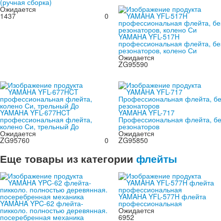
(ручная сборка)
Ожидается
1437
0
YAMAHA YFL-517H
профессиональная флейта, бе
резонаторов, колено Си
Ожидается
ZG95590
YAMAHA YFL-677HCT
YAMAHA YFL-717
профессиональная флейта,
Профессиональная флейта, бе
колено Си, трельный До
резонаторов
Ожидается
Ожидается
ZG95760
0
ZG95850
Еще товары из категории
флейты
YAMAHA YFL-577H флейта
YAMAHA YPC-62 флейта-
профессиональная
пикколо. полностью деревянная.
Ожидается
посеребренная механика
6952