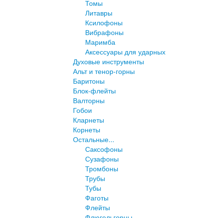
Томы
Литавры
Ксилофоны
Вибрафоны
Маримба
Аксессуары для ударных
Духовые инструменты
Альт и тенор-горны
Баритоны
Блок-флейты
Валторны
Гобои
Кларнеты
Корнеты
Остальные...
Саксофоны
Сузафоны
Тромбоны
Трубы
Тубы
Фаготы
Флейты
Флюгельгорны