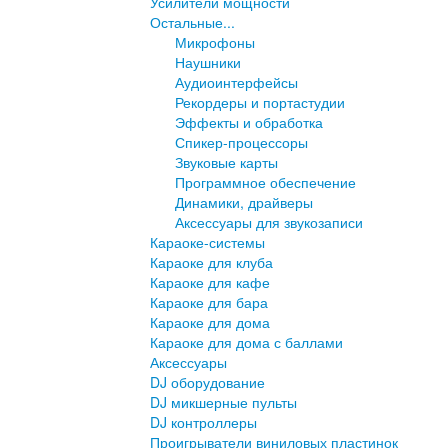
Усилители мощности
Остальные...
Микрофоны
Наушники
Аудиоинтерфейсы
Рекордеры и портастудии
Эффекты и обработка
Спикер-процессоры
Звуковые карты
Программное обеспечение
Динамики, драйверы
Аксессуары для звукозаписи
Караоке-системы
Караоке для клуба
Караоке для кафе
Караоке для бара
Караоке для дома
Караоке для дома с баллами
Аксессуары
DJ оборудование
DJ микшерные пульты
DJ контроллеры
Проигрыватели виниловых пластинок