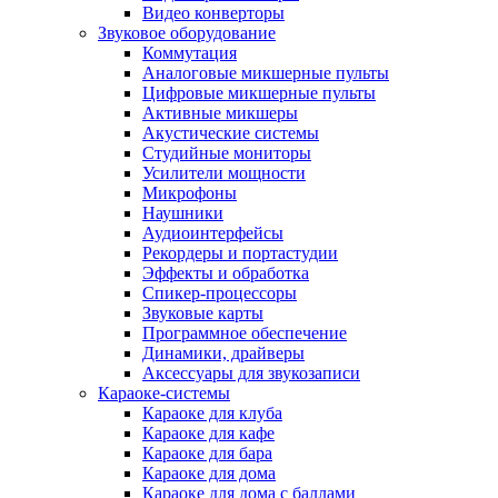
Видео конверторы
Звуковое оборудование
Коммутация
Аналоговые микшерные пульты
Цифровые микшерные пульты
Активные микшеры
Акустические системы
Студийные мониторы
Усилители мощности
Микрофоны
Наушники
Аудиоинтерфейсы
Рекордеры и портастудии
Эффекты и обработка
Спикер-процессоры
Звуковые карты
Программное обеспечение
Динамики, драйверы
Аксессуары для звукозаписи
Караоке-системы
Караоке для клуба
Караоке для кафе
Караоке для бара
Караоке для дома
Караоке для дома с баллами