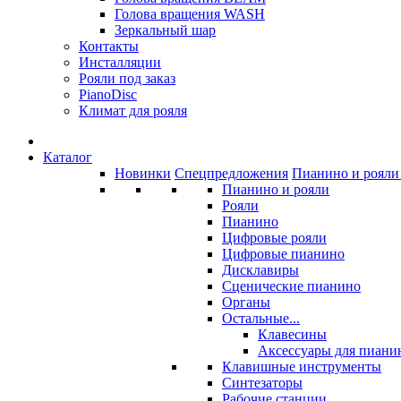
Голова вращения WASH
Зеркальный шар
Контакты
Инсталляции
Рояли под заказ
PianoDisc
Климат для рояля
Каталог
Новинки
Спецпредложения
Пианино и рояли 
Пианино и рояли
Рояли
Пианино
Цифровые рояли
Цифровые пианино
Дисклавиры
Сценические пианино
Органы
Остальные...
Клавесины
Аксессуары для пиани
Клавишные инструменты
Синтезаторы
Рабочие станции