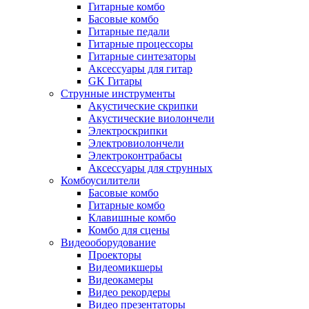
Гитарные комбо
Басовые комбо
Гитарные педали
Гитарные процессоры
Гитарные синтезаторы
Аксессуары для гитар
GK Гитары
Струнные инструменты
Акустические скрипки
Акустические виолончели
Электроскрипки
Электровиолончели
Электроконтрабасы
Аксессуары для струнных
Комбоусилители
Басовые комбо
Гитарные комбо
Клавишные комбо
Комбо для сцены
Видеооборудование
Проекторы
Видеомикшеры
Видеокамеры
Видео рекордеры
Видео презентаторы