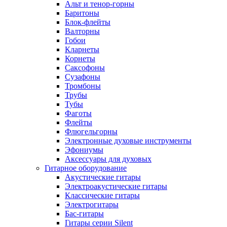
Альт и тенор-горны
Баритоны
Блок-флейты
Валторны
Гобои
Кларнеты
Корнеты
Саксофоны
Сузафоны
Тромбоны
Трубы
Тубы
Фаготы
Флейты
Флюгельгорны
Электронные духовые инструменты
Эфониумы
Аксессуары для духовых
Гитарное оборудование
Акустические гитары
Электроакустические гитары
Классические гитары
Электрогитары
Бас-гитары
Гитары серии Silent