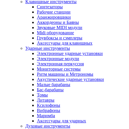
Клавишные инструменты
Синтезаторы
Рабочие станции
Аранжировщики
Аккордеоны и Баяны
Звуковые MIDI модули
Midi оборудование
Грувбоксы и сэмплеры
Аксессуары для клавишных
Ударные инструменты
Электронные ударные установки
Электронные модули
Электронная перкуссия
Мониторные системы
Ритм машины и Метрономы
Акустические ударные установки
Малые барабаны
Бас-барабаны
Томы
Литавры
Ксилофоны
Вибрафоны
Маримба
Аксессуары для ударных
Духовые инструменты