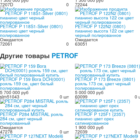
7207D
0
72244
PETROF P 118S1-Silver (0801)
PETROF P 122N2 (0801)
пианино цвет черный
пианино высота 122 см цвет
полированное
черный полированное
Ожидается
Ожидается
72061
0
63051
Другие
товары
PETROF
PETROF P 159 Bora DCH(0001)
PETROF P 173 Breeze (0801)
рояль 159 см, цвет белый
рояль 173 см, цвет черный
полированный
полированный
5 700 000 руб
5 000 000 руб
slm51043
0 шт
60099
0 
PETROF P284 MISTRAL рояль
PETROF P 125F1 (2357)
284 см, цвет черный
пианино цвет орех
полированный
сатинированное
Ожидается
1 900 000 руб
47278
0 шт
72039
0 