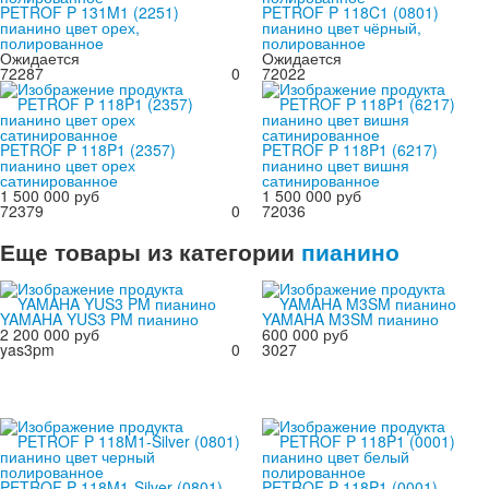
PETROF P 131M1 (2251)
PETROF P 118C1 (0801)
пианино цвет орех,
пианино цвет чёрный,
полированное
полированное
Ожидается
Ожидается
72287
0
72022
PETROF P 118P1 (2357)
PETROF P 118P1 (6217)
пианино цвет орех
пианино цвет вишня
сатинированное
сатинированное
1 500 000 руб
1 500 000 руб
72379
0
72036
Еще товары из категории
пианино
YAMAHA YUS3 PM пианино
YAMAHA M3SM пианино
2 200 000 руб
600 000 руб
yas3pm
0
3027
PETROF P 118M1-Silver (0801)
PETROF P 118P1 (0001)