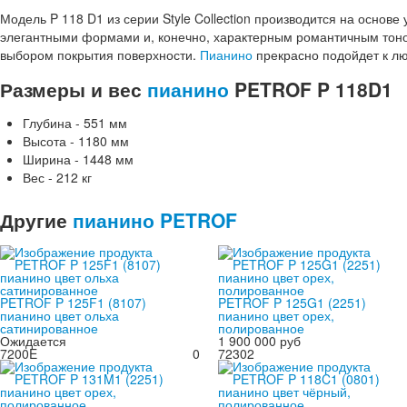
Модель P 118 D1 из серии Style Collection производится на основ
элегантными формами и, конечно, характерным романтичным тон
выбором покрытия поверхности.
Пианино
прекрасно подойдет к лю
Размеры и вес
пианино
PETROF P 118D1
Глубина - 551 мм
Высота - 1180 мм
Ширина - 1448 мм
Вес - 212 кг
Другие
пианино PETROF
PETROF P 125F1 (8107)
PETROF P 125G1 (2251)
пианино цвет ольха
пианино цвет орех,
сатинированное
полированное
Ожидается
1 900 000 руб
7200E
0
72302