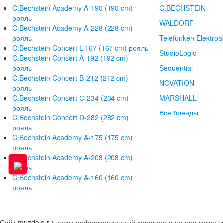
C.Bechstein Academy A-190 (190 cm)
C.BECHSTEIN
рояль
WALDORF
C.Bechstein Academy A-228 (228 cm)
рояль
Telefunken Elektroa
C.Bechstein Concert L-167 (167 cm) рояль
StudioLogic
C.Bechstein Concert A-192 (192 cm)
рояль
Sequential
C.Bechstein Concert B-212 (212 cm)
NOVATION
рояль
C.Bechstein Concert С-234 (234 cm)
MARSHALL
рояль
Все бренды
C.Bechstein Concert D-282 (282 cm)
рояль
C.Bechstein Academy A-175 (175 cm)
рояль
C.Bechstein Academy A-208 (208 cm)
рояль
C.Bechstein Academy A-160 (160 cm)
рояль
Сайт muzdelo.ru носит информационный характер и ни при каких 