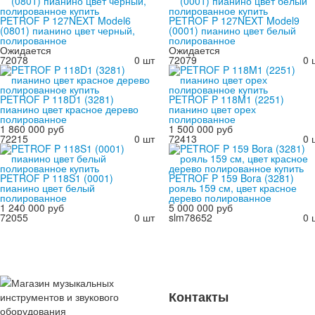
PETROF P 127NEXT Model6
PETROF P 127NEXT Model9
(0801) пианино цвет черный,
(0001) пианино цвет белый
полированное
полированное
Ожидается
Ожидается
72078
0 шт
72079
0 
PETROF P 118D1 (3281)
PETROF P 118M1 (2251)
пианино цвет красное дерево
пианино цвет орех
полированное
полированное
1 860 000 руб
1 500 000 руб
72215
0 шт
72413
0 
PETROF P 118S1 (0001)
PETROF P 159 Bora (3281)
пианино цвет белый
рояль 159 см, цвет красное
полированное
дерево полированное
1 240 000 руб
5 000 000 руб
72055
0 шт
slm78652
0 
Контакты