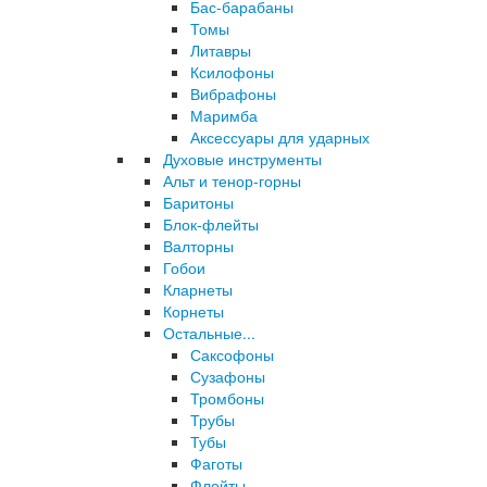
Бас-барабаны
Томы
Литавры
Ксилофоны
Вибрафоны
Маримба
Аксессуары для ударных
Духовые инструменты
Альт и тенор-горны
Баритоны
Блок-флейты
Валторны
Гобои
Кларнеты
Корнеты
Остальные...
Саксофоны
Сузафоны
Тромбоны
Трубы
Тубы
Фаготы
Флейты