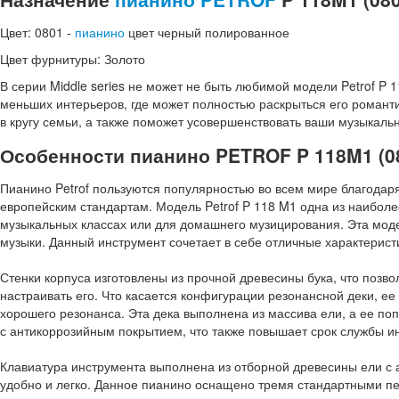
Цвет: 0801 -
пианино
цвет черный полированное
Цвет фурнитуры: Золото
В серии Middle series не может не быть любимой модели Petrof 
меньших интерьеров, где может полностью раскрыться его романт
в кругу семьи, а также поможет усовершенствовать ваши музыкаль
Особенности пианино PETROF P 118M1 (0
Пианино Petrof пользуются популярностью во всем мире благода
европейским стандартам. Модель Petrof P 118 M1 одна из наиболе
музыкальных классах или для домашнего музицирования. Эта модел
музыки. Данный инструмент сочетает в себе отличные характерист
Стенки корпуса изготовлены из прочной древесины бука, что позво
настраивать его. Что касается конфигурации резонансной деки, е
хорошего резонанса. Эта дека выполнена из массива ели, а ее по
с антикоррозийным покрытием, что также повышает срок службы и
Клавиатура инструмента выполнена из отборной древесины ели с а
удобно и легко. Данное пианино оснащено тремя стандартными пед