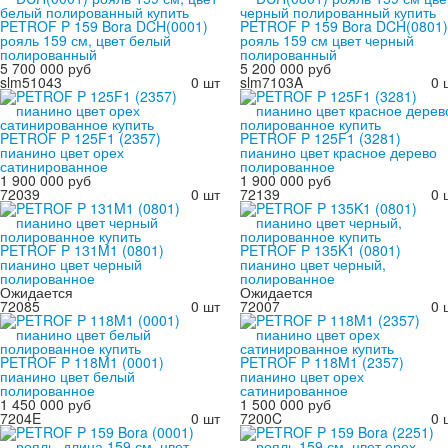
PETROF P 159 Bora DCH(0001)
PETROF P 159 Bora DCH(0801)
рояль 159 см, цвет белый
рояль 159 см цвет черный
полированный
полированный
5 700 000 руб
5 200 000 руб
slm51043
0 шт
slm7103A
0 
PETROF P 125F1 (2357)
PETROF P 125F1 (3281)
пианино цвет орех
пианино цвет красное дерево
сатинированное
полированное
1 900 000 руб
1 900 000 руб
72039
0 шт
72139
0 
PETROF P 131M1 (0801)
PETROF P 135K1 (0801)
пианино цвет черный
пианино цвет черный,
полированное
полированное
Ожидается
Ожидается
72085
0 шт
72007
0 
PETROF P 118M1 (0001)
PETROF P 118M1 (2357)
пианино цвет белый
пианино цвет орех
полированное
сатинированное
1 450 000 руб
1 500 000 руб
7204E
0 шт
7200C
0 