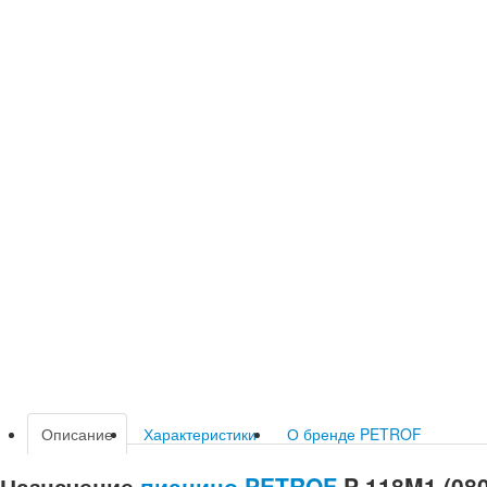
Описание
Характеристики
О бренде PETROF
Назначение
пианино
PETROF
P 118M1 (080