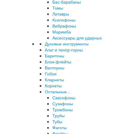
Бас-барабаны
Томы
Литавры
Ксилофоны
Вибрафоны
Маримба
Аксессуары для ударных
Духовые инструменты
Альт и тенор-горны
Баритоны
Блок-флейты
Валторны
Гобои
Кларнеты
Корнеты
Остальные...
Саксофоны
Сузафоны
Тромбоны
Трубы
Тубы
Фаготы
Флейты