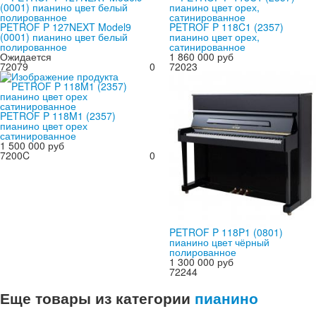
PETROF P 127NEXT Model9
PETROF P 118C1 (2357)
(0001) пианино цвет белый
пианино цвет орех,
полированное
сатинированное
Ожидается
1 860 000 руб
72079
0
72023
PETROF P 118M1 (2357)
пианино цвет орех
сатинированное
1 500 000 руб
7200C
0
PETROF P 118P1 (0801)
пианино цвет чёрный
полированное
1 300 000 руб
72244
Еще товары из категории
пианино