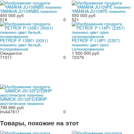
YAMAHA JU109NBS пианино
YAMAHA JU109PE пианино
450 000 руб
550 000 руб
519
0
521
PETROF P 135K1 (0001)
PETROF P 118P1 (2357)
пианино цвет белый,
пианино цвет орех
полированное
сатинированное
Ожидается
1 500 000 руб
71011
0
72379
SAMICK JS132FD/EBHP
акустическое пианино
799 990 руб
inv447611
0
Товары, похожие на этот