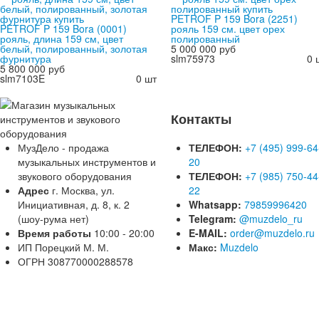
PETROF P 159 Bora (2251)
PETROF P 159 Bora (0001)
рояль 159 см. цвет орех
рояль, длина 159 см, цвет
полированный
белый, полированный, золотая
5 000 000 руб
фурнитура
slm75973
0 
5 800 000 руб
slm7103E
0 шт
Контакты
МузДело - продажа
ТЕЛЕФОН:
+7 (495) 999-64
музыкальных инструментов и
20
звукового оборудования
ТЕЛЕФОН:
+7 (985) 750-44
Адрес
г. Москва, ул.
22
Инициативная, д. 8, к. 2
Whatsapp:
79859996420
(шоу-рума нет)
Telegram:
@muzdelo_ru
Время работы
10:00 - 20:00
E-MAIL:
order@muzdelo.ru
ИП Порецкий М. М.
Макс:
Muzdelo
ОГРН 308770000288578