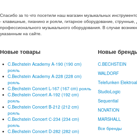
Спасибо за то что посетили наш магазин музыкальных инструмент
- клавишные, пианино и рояли, гитарное оборудование, струнные, 
профессионального музыкального оборудования. В случае возник
указанным на сайте.
Новые товары
Новые бренд
C.Bechstein Academy A-190 (190 cm)
C.BECHSTEIN
рояль
WALDORF
C.Bechstein Academy A-228 (228 cm)
рояль
Telefunken Elektroa
C.Bechstein Concert L-167 (167 cm) рояль
StudioLogic
C.Bechstein Concert A-192 (192 cm)
рояль
Sequential
C.Bechstein Concert B-212 (212 cm)
NOVATION
рояль
C.Bechstein Concert С-234 (234 cm)
MARSHALL
рояль
Все бренды
C.Bechstein Concert D-282 (282 cm)