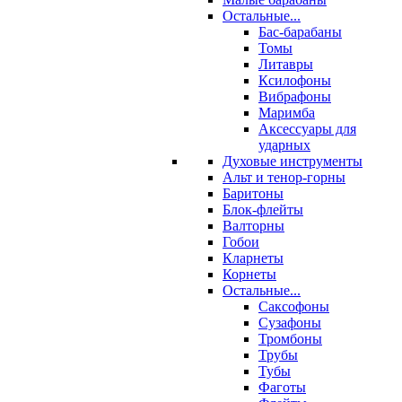
Остальные...
Бас-барабаны
Томы
Литавры
Ксилофоны
Вибрафоны
Маримба
Аксессуары для
ударных
Духовые инструменты
Альт и тенор-горны
Баритоны
Блок-флейты
Валторны
Гобои
Кларнеты
Корнеты
Остальные...
Саксофоны
Сузафоны
Тромбоны
Трубы
Тубы
Фаготы