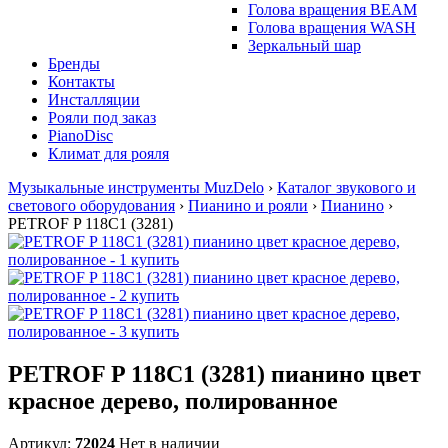
Голова вращения BEAM
Голова вращения WASH
Зеркальный шар
Бренды
Контакты
Инсталляции
Рояли под заказ
PianoDisc
Климат для рояля
Музыкальные инструменты MuzDelo
›
Каталог звукового и
светового оборудования
›
Пианино и рояли
›
Пианино
›
PETROF P 118C1 (3281)
PETROF P 118C1 (3281) пианино цвет
красное дерево, полированное
Артикул:
72024
Нет в наличии