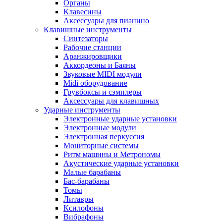
Органы
Клавесины
Аксессуары для пианино
Клавишные инструменты
Синтезаторы
Рабочие станции
Аранжировщики
Аккордеоны и Баяны
Звуковые MIDI модули
Midi оборудование
Грувбоксы и сэмплеры
Аксессуары для клавишных
Ударные инструменты
Электронные ударные установки
Электронные модули
Электронная перкуссия
Мониторные системы
Ритм машины и Метрономы
Акустические ударные установки
Малые барабаны
Бас-барабаны
Томы
Литавры
Ксилофоны
Вибрафоны