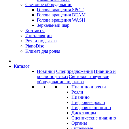
Световое оборудование
Голова вращения SPOT
Голова вращения BEAM
Голова вращения WASH
Зеркальный шар
Контакты
Инсталляции
Рояли под заказ
PianoDisc
Климат для рояля
Каталог
Новинки
Спецпредложения
Пианино и
рояли под заказ
Световое и звуковое
оборудование под ключ
Пианино и рояли
Рояли
Пианино
Цифровые рояли
Цифровые пианино
Дисклавиры
Сценические пианино
Органы
Остальные...