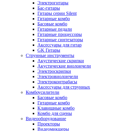
Электрогитары
Бас-гитары
Гитары серии Silent
Гитарные комбо
Басовые комбо
Гитарные педали
Гитарные процессоры
Гитарные синтезаторы
Аксессуары для гитар
GK Гитары
Струнные инструменты
Акустические скрипки
Акустические виолончели
Электроскрипки
Электровиолончели
Электроконтрабасы
Аксессуары для струнных
Комбоусилители
Басовые комбо
Гитарные комбо
Клавишные комбо
Комбо для сцены
Видеооборудование
Проекторы
Видеомикшеры