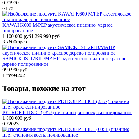
0
75970
~15%
KAWAI K600 M/PEP акустическое пианино, черное
полированное
1 100 000 руб
1 299 990 руб
3
k600mpep
SAMICK JS112RID/MAHP акустическое пианино,красное
дерево полированное
699 990 руб
1
inv94202
Товары, похожие на этот
PETROF P 118C1 (2357) пианино цвет орех, сатинированное
1 860 000 руб
0
72023