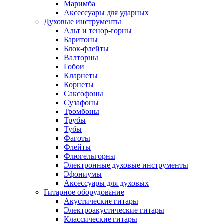
Маримба
Аксессуары для ударных
Духовые инструменты
Альт и тенор-горны
Баритоны
Блок-флейты
Валторны
Гобои
Кларнеты
Корнеты
Саксофоны
Сузафоны
Тромбоны
Трубы
Тубы
Фаготы
Флейты
Флюгельгорны
Электронные духовые инструменты
Эфониумы
Аксессуары для духовых
Гитарное оборудование
Акустические гитары
Электроакустические гитары
Классические гитары