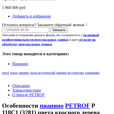
1 860 000 руб
Добавить в избранное
Остались вопросы? Закажите обратный звонок !
Заказать
Заполняя и отправляя данную форму, вы соглашаетесь с
политикой
конфиденциальности персональных данных
и даю
согласие на
обработку персональных данных
Этот товар находится в категориях:
Пианино
petrof
рояль
пианино
рояль акустический
пианино акустическое
клавишные
Описание
Характеристики
О бренде PETROF
Особенности
пианино
PETROF
P
118C1 (3281) цвета красного дерева