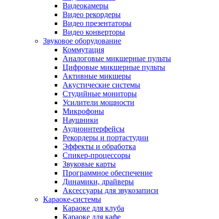
Видеокамеры
Видео рекордеры
Видео презентаторы
Видео конверторы
Звуковое оборудование
Коммутация
Аналоговые микшерные пульты
Цифровые микшерные пульты
Активные микшеры
Акустические системы
Студийные мониторы
Усилители мощности
Микрофоны
Наушники
Аудиоинтерфейсы
Рекордеры и портастудии
Эффекты и обработка
Спикер-процессоры
Звуковые карты
Программное обеспечение
Динамики, драйверы
Аксессуары для звукозаписи
Караоке-системы
Караоке для клуба
Караоке для кафе