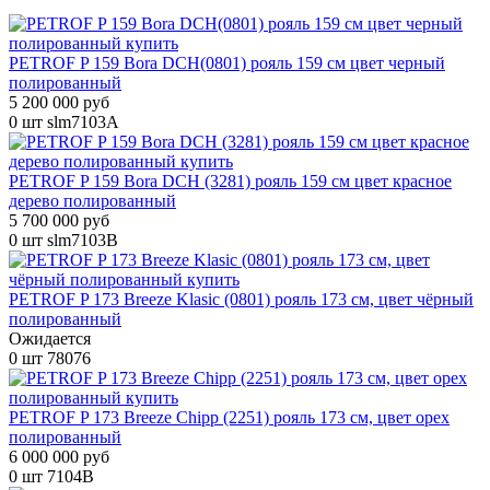
PETROF P 159 Bora DCH(0801) рояль 159 см цвет черный
полированный
5 200 000 руб
0 шт
slm7103A
PETROF P 159 Bora DCH (3281) рояль 159 см цвет красное
дерево полированный
5 700 000 руб
0 шт
slm7103B
PETROF P 173 Breeze Klasic (0801) рояль 173 см, цвет чёрный
полированный
Ожидается
0 шт
78076
PETROF P 173 Breeze Сhipp (2251) рояль 173 см, цвет орех
полированный
6 000 000 руб
0 шт
7104B