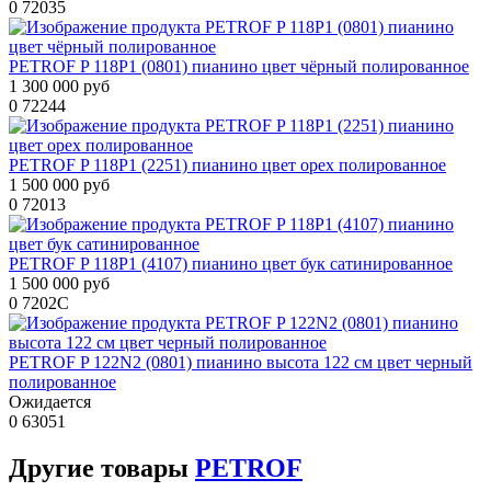
0
72035
PETROF P 118P1 (0801) пианино цвет чёрный полированное
1 300 000 руб
0
72244
PETROF P 118P1 (2251) пианино цвет орех полированное
1 500 000 руб
0
72013
PETROF P 118P1 (4107) пианино цвет бук сатинированное
1 500 000 руб
0
7202C
PETROF P 122N2 (0801) пианино высота 122 см цвет черный
полированное
Ожидается
0
63051
Другие
товары
PETROF