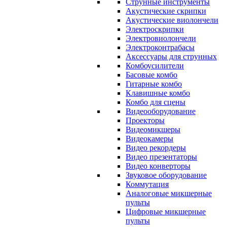
Струнные инструменты
Акустические скрипки
Акустические виолончели
Электроскрипки
Электровиолончели
Электроконтрабасы
Аксессуары для струнных
Комбоусилители
Басовые комбо
Гитарные комбо
Клавишные комбо
Комбо для сцены
Видеооборудование
Проекторы
Видеомикшеры
Видеокамеры
Видео рекордеры
Видео презентаторы
Видео конверторы
Звуковое оборудование
Коммутация
Аналоговые микшерные
пульты
Цифровые микшерные
пульты