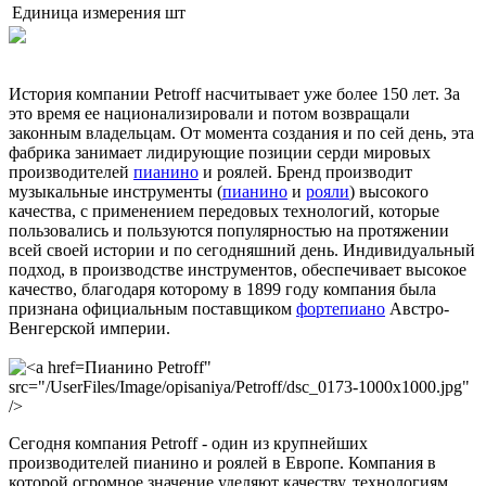
Единица измерения
шт
История компании Petroff насчитывает уже более 150 лет. За
это время ее национализировали и потом возвращали
законным владельцам. От момента создания и по сей день, эта
фабрика занимает лидирующие позиции серди мировых
производителей
пианино
и роялей. Бренд производит
музыкальные инструменты (
пианино
и
рояли
) высокого
качества, с применением передовых технологий, которые
пользовались и пользуются популярностью на протяжении
всей своей истории и по сегодняшний день. Индивидуальный
подход, в производстве инструментов, обеспечивает высокое
качество, благодаря которому в 1899 году компания была
признана официальным поставщиком
фортепиано
Австро-
Венгерской империи.
Пианино Petroff"
src="/UserFiles/Image/opisaniya/Petroff/dsc_0173-1000x1000.jpg"
/>
Сегодня компания Petroff - один из крупнейших
производителей пианино и роялей в Европе. Компания в
которой огромное значение уделяют качеству, технологиям,