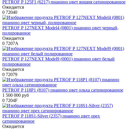
PETROF P 125F1 (6217) пианино цвет вишня сатинированное
Ожидается
0
72040
PETROF P 127NEXT Model4 (0801) пианино цвет черный,
полированное
Ожидается
0
7207A
PETROF P 127NEXT Model9 (0001) пианино цвет белый
полированное
Ожидается
0
72079
PETROF P 118P1 (8107) пианино цвет ольха сатинированное
1 500 000 руб
0
7204F
PETROF P 118S1-Silver (2357) пианино цвет орех
сатинированное
Ожидается