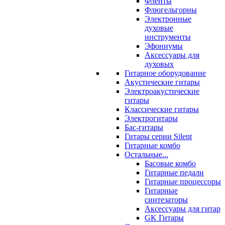
Флейты
Флюгельгорны
Электронные
духовые
инструменты
Эфониумы
Аксессуары для
духовых
Гитарное оборудование
Акустические гитары
Электроакустические
гитары
Классические гитары
Электрогитары
Бас-гитары
Гитары серии Silent
Гитарные комбо
Остальные...
Басовые комбо
Гитарные педали
Гитарные процессоры
Гитарные
синтезаторы
Аксессуары для гитар
GK Гитары