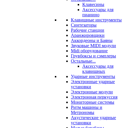
Клавесины
Аксессуары для
пианино
Клавишные инструменты
Синтезаторы
Рабочие станции
Аранжировщики
Аккордеоны и Баяны
Звуковые MIDI модули
Midi оборудование
Грувбоксы и сэмплеры
Остальные...
Аксессуары для
клавишных
Ударные инструменты
Электронные ударные
установки
Электронные модули
Электронная перкуссия
Мониторные системы
Ритм машины и
Метрономы
Акустические ударные
установки
Малые барабаны