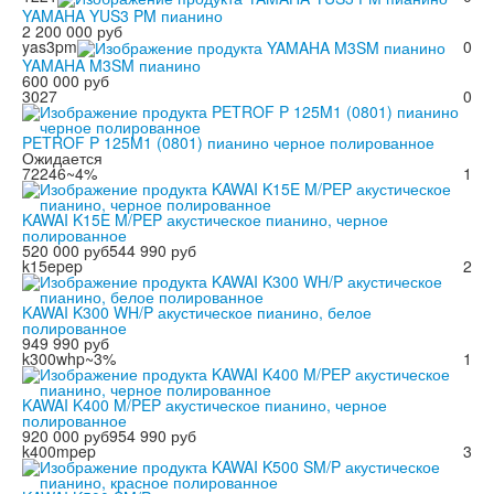
YAMAHA YUS3 PM пианино
2 200 000 руб
yas3pm
0
YAMAHA M3SM пианино
600 000 руб
3027
0
PETROF P 125M1 (0801) пианино черное полированное
Ожидается
72246
~4%
1
KAWAI K15E M/PEP акустическое пианино, черное
полированное
520 000 руб
544 990 руб
k15epep
2
KAWAI K300 WH/P акустическое пианино, белое
полированное
949 990 руб
k300whp
~3%
1
KAWAI K400 M/PEP акустическое пианино, черное
полированное
920 000 руб
954 990 руб
k400mpep
3