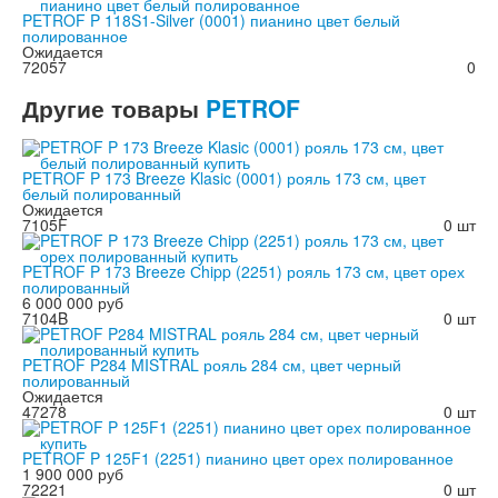
PETROF P 118S1-Silver (0001) пианино цвет белый
полированное
Ожидается
72057
0
Другие
товары
PETROF
PETROF P 173 Breeze Klasic (0001) рояль 173 см, цвет
белый полированный
Ожидается
7105F
0 шт
PETROF P 173 Breeze Сhipp (2251) рояль 173 см, цвет орех
полированный
6 000 000 руб
7104B
0 шт
PETROF P284 MISTRAL рояль 284 см, цвет черный
полированный
Ожидается
47278
0 шт
PETROF P 125F1 (2251) пианино цвет орех полированное
1 900 000 руб
72221
0 шт