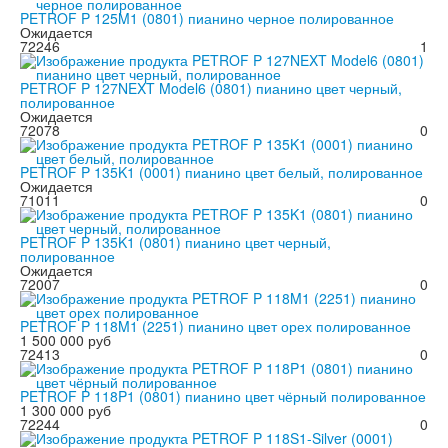
PETROF P 125M1 (0801) пианино черное полированное
Ожидается
72246
1
PETROF P 127NEXT Model6 (0801) пианино цвет черный,
полированное
Ожидается
72078
0
PETROF P 135K1 (0001) пианино цвет белый, полированное
Ожидается
71011
0
PETROF P 135K1 (0801) пианино цвет черный,
полированное
Ожидается
72007
0
PETROF P 118M1 (2251) пианино цвет орех полированное
1 500 000 руб
72413
0
PETROF P 118P1 (0801) пианино цвет чёрный полированное
1 300 000 руб
72244
0