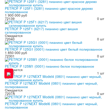
PETROF P 125F1 (3281) пианино цвет красное дерево
полированное
1 900 000 руб
72139
0 шт
PETROF P 125F1 (6217) пианино цвет вишня
сатинированное
Ожидается
72040
0 шт
PETROF P 125G1 (0001) пианино цвет белый полированное
1 850 000 руб
72301
0 шт
PETROF P 125M1 (0001) пианино белое полированное
Ожидается
72042
1 шт
PETROF P 127NEXT Model4 (0801) пианино цвет черный,
полированное
Ожидается
7207A
0 шт
PETROF P 127NEXT Model6 (0801) пианино цвет черный,
полированное