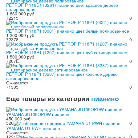
PETROF P 118D1 (3281) пианино цвет красное дерево
полированное
1 860 000 руб
72215
0
PETROF P 118P1 (0001) пианино цвет белый полированное
1 200 000 руб
72378
0
PETROF P 118P1 (1207) пианино цвет дуб сатинированное
1 500 000 руб
7207E
0
PETROF P 118P1 (3287) пианино цвет красное дерево
сатинированное
Ожидается
71305
0
Еще товары из категории
пианино
YAMAHA JU109OPDW пианино
450 000 руб
520
0
YAMAHA U1 PWH пианино
Ожидается
1221
0