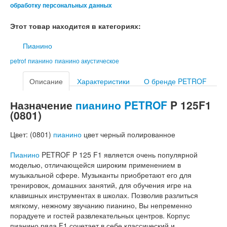
обработку персональных данных
Этот товар находится в категориях:
Пианино
petrof
пианино
пианино акустическое
Описание
Характеристики
О бренде PETROF
Назначение
пианино
PETROF
P 125F1
(0801)
Цвет: (0801)
пианино
цвет черный полированное
Пианино
PETROF P 125 F1 является очень популярной
моделью, отличающейся широким применением в
музыкальной сфере. Музыканты приобретают его для
тренировок, домашних занятий, для обучения игре на
клавишных инструментах в школах. Позволив разлиться
мягкому, нежному звучанию пианино, Вы непременно
порадуете и гостей развлекательных центров. Корпус
пианино ряда F1 сочетает в себе классический и