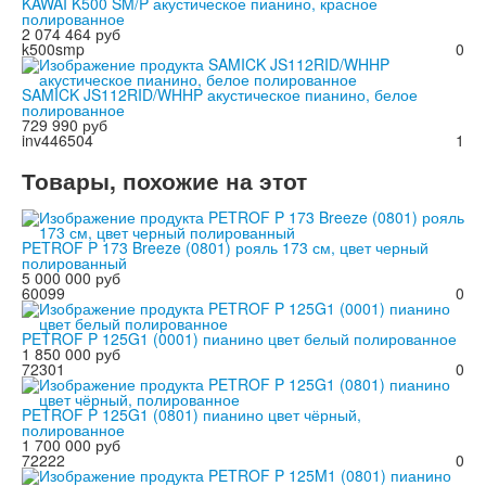
KAWAI K500 SM/P акустическое пианино, красное
полированное
2 074 464 руб
k500smp
0
SAMICK JS112RID/WHHP акустическое пианино, белое
полированное
729 990 руб
inv446504
1
Товары, похожие на этот
PETROF P 173 Breeze (0801) рояль 173 см, цвет черный
полированный
5 000 000 руб
60099
0
PETROF P 125G1 (0001) пианино цвет белый полированное
1 850 000 руб
72301
0
PETROF P 125G1 (0801) пианино цвет чёрный,
полированное
1 700 000 руб
72222
0