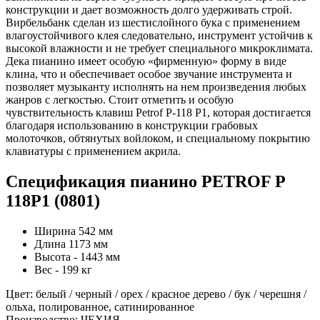
конструкции и дает возможность долго удерживать строй.
Вирбельбанк сделан из шестислойного бука с применением
влагоустойчивого клея следовательно, инструмент устойчив к
высокой влажности и не требует специального микроклимата.
Дека пианино имеет особую «фирменную» форму в виде
клина, что и обеспечивает особое звучание инструмента и
позволяет музыканту исполнять на нем произведения любых
жанров с легкостью. Стоит отметить и особую
чувствительность клавиш Petrof P-118 P1, которая достигается
благодаря использованию в конструкции грабовых
молоточков, обтянутых войлоком, и специальному покрытию
клавиатуры с применением акрила.
Спецификация пианино PETROF P
118P1 (0801)
Ширина 542 мм
Длина 1173 мм
Высота - 1443 мм
Вес - 199 кг
Цвет: белый / черный / орех / красное дерево / бук / черешня /
ольха, полированное, сатинированное
Производство: ЧЕХИЯ