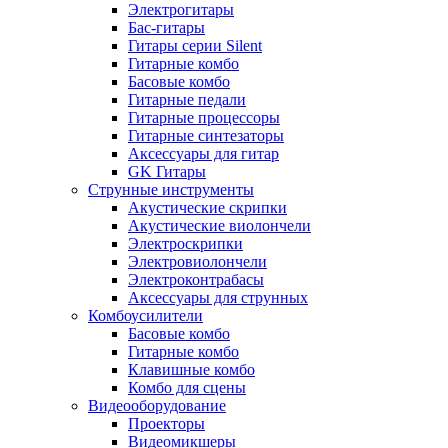
Электрогитары
Бас-гитары
Гитары серии Silent
Гитарные комбо
Басовые комбо
Гитарные педали
Гитарные процессоры
Гитарные синтезаторы
Аксессуары для гитар
GK Гитары
Струнные инструменты
Акустические скрипки
Акустические виолончели
Электроскрипки
Электровиолончели
Электроконтрабасы
Аксессуары для струнных
Комбоусилители
Басовые комбо
Гитарные комбо
Клавишные комбо
Комбо для сцены
Видеооборудование
Проекторы
Видеомикшеры