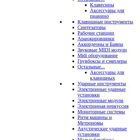
Клавесины
Аксессуары для
пианино
Клавишные инструменты
Синтезаторы
Рабочие станции
Аранжировщики
Аккордеоны и Баяны
Звуковые MIDI модули
Midi оборудование
Грувбоксы и сэмплеры
Остальные...
Аксессуары для
клавишных
Ударные инструменты
Электронные ударные
установки
Электронные модули
Электронная перкуссия
Мониторные системы
Ритм машины и
Метрономы
Акустические ударные
установки
Малые барабаны