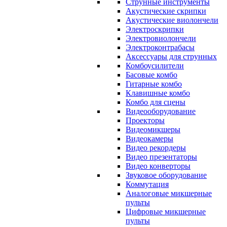
Струнные инструменты
Акустические скрипки
Акустические виолончели
Электроскрипки
Электровиолончели
Электроконтрабасы
Аксессуары для струнных
Комбоусилители
Басовые комбо
Гитарные комбо
Клавишные комбо
Комбо для сцены
Видеооборудование
Проекторы
Видеомикшеры
Видеокамеры
Видео рекордеры
Видео презентаторы
Видео конверторы
Звуковое оборудование
Коммутация
Аналоговые микшерные
пульты
Цифровые микшерные
пульты