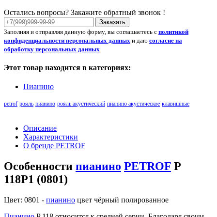
Остались вопросы? Закажите обратный звонок !
Заказать
Заполняя и отправляя данную форму, вы соглашаетесь с
политикой
конфиденциальности персональных данных
и даю
согласие на
обработку персональных данных
Этот товар находится в категориях:
Пианино
petrof
рояль
пианино
рояль акустический
пианино акустическое
клавишные
Описание
Характеристики
О бренде PETROF
Особенности
пианино
PETROF
P
118P1 (0801)
Цвет: 0801 -
пианино
цвет чёрный полированное
Пианино
P 118 относится к средней серии. Благодаря своим