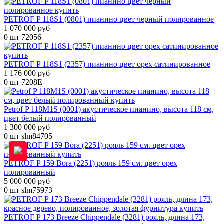
PETROF P 118S1 (0801) пианино цвет черный полированное
1 070 000 руб
0 шт
72056
PETROF P 118S1 (2357) пианино цвет орех сатинированное
1 176 000 руб
0 шт
7208E
Petrof P 118M1S (0001) акустическое пианино, высота 118 см,
цвет белый полированный
1 300 000 руб
0 шт
slm84705
PETROF P 159 Bora (2251) рояль 159 см. цвет орех
полированный
5 000 000 руб
0 шт
slm75973
PETROF P 173 Breeze Chippendale (3281) рояль, длина 173,