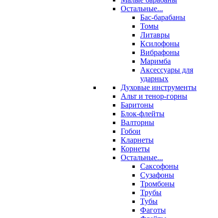
Остальные...
Бас-барабаны
Томы
Литавры
Ксилофоны
Вибрафоны
Маримба
Аксессуары для
ударных
Духовые инструменты
Альт и тенор-горны
Баритоны
Блок-флейты
Валторны
Гобои
Кларнеты
Корнеты
Остальные...
Саксофоны
Сузафоны
Тромбоны
Трубы
Тубы
Фаготы