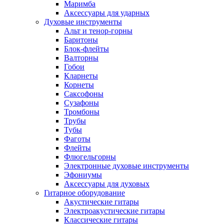
Маримба
Аксессуары для ударных
Духовые инструменты
Альт и тенор-горны
Баритоны
Блок-флейты
Валторны
Гобои
Кларнеты
Корнеты
Саксофоны
Сузафоны
Тромбоны
Трубы
Тубы
Фаготы
Флейты
Флюгельгорны
Электронные духовые инструменты
Эфониумы
Аксессуары для духовых
Гитарное оборудование
Акустические гитары
Электроакустические гитары
Классические гитары