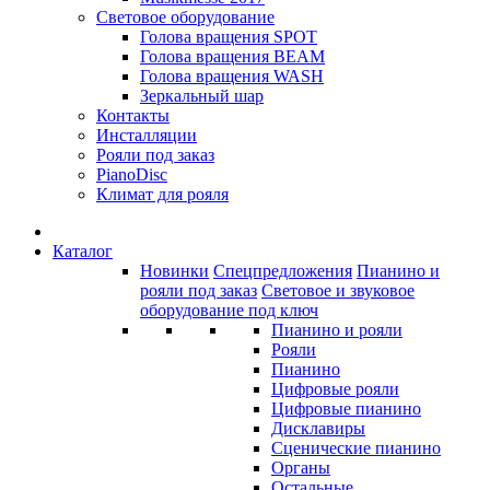
Световое оборудование
Голова вращения SPOT
Голова вращения BEAM
Голова вращения WASH
Зеркальный шар
Контакты
Инсталляции
Рояли под заказ
PianoDisc
Климат для рояля
Каталог
Новинки
Спецпредложения
Пианино и
рояли под заказ
Световое и звуковое
оборудование под ключ
Пианино и рояли
Рояли
Пианино
Цифровые рояли
Цифровые пианино
Дисклавиры
Сценические пианино
Органы
Остальные...