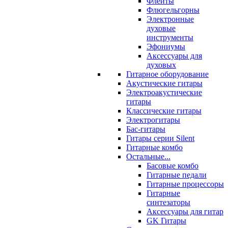
Флейты
Флюгельгорны
Электронные
духовые
инструменты
Эфониумы
Аксессуары для
духовых
Гитарное оборудование
Акустические гитары
Электроакустические
гитары
Классические гитары
Электрогитары
Бас-гитары
Гитары серии Silent
Гитарные комбо
Остальные...
Басовые комбо
Гитарные педали
Гитарные процессоры
Гитарные
синтезаторы
Аксессуары для гитар
GK Гитары