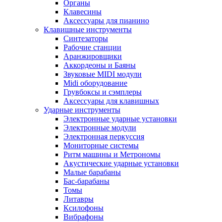
Органы
Клавесины
Аксессуары для пианино
Клавишные инструменты
Синтезаторы
Рабочие станции
Аранжировщики
Аккордеоны и Баяны
Звуковые MIDI модули
Midi оборудование
Грувбоксы и сэмплеры
Аксессуары для клавишных
Ударные инструменты
Электронные ударные установки
Электронные модули
Электронная перкуссия
Мониторные системы
Ритм машины и Метрономы
Акустические ударные установки
Малые барабаны
Бас-барабаны
Томы
Литавры
Ксилофоны
Вибрафоны