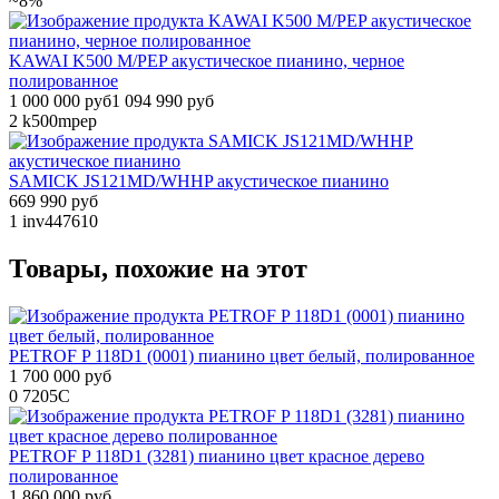
~8%
KAWAI K500 M/PEP акустическое пианино, черное
полированное
1 000 000 руб
1 094 990 руб
2
k500mpep
SAMICK JS121MD/WHHP акустическое пианино
669 990 руб
1
inv447610
Товары, похожие на этот
PETROF P 118D1 (0001) пианино цвет белый, полированное
1 700 000 руб
0
7205C
PETROF P 118D1 (3281) пианино цвет красное дерево
полированное
1 860 000 руб