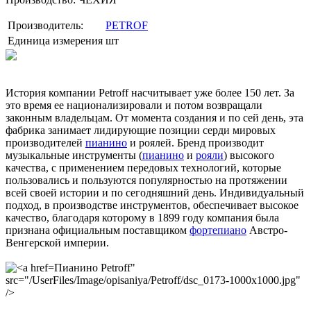
Производитель:
PETROF
Единица измерения
шт
История компании Petroff насчитывает уже более 150 лет. За
это время ее национализировали и потом возвращали
законным владельцам. От момента создания и по сей день, эта
фабрика занимает лидирующие позиции серди мировых
производителей
пианино
и роялей. Бренд производит
музыкальные инструменты (
пианино
и
рояли
) высокого
качества, с применением передовых технологий, которые
пользовались и пользуются популярностью на протяжении
всей своей истории и по сегодняшний день. Индивидуальный
подход, в производстве инструментов, обеспечивает высокое
качество, благодаря которому в 1899 году компания была
признана официальным поставщиком
фортепиано
Австро-
Венгерской империи.
Пианино Petroff"
src="/UserFiles/Image/opisaniya/Petroff/dsc_0173-1000x1000.jpg"
/>