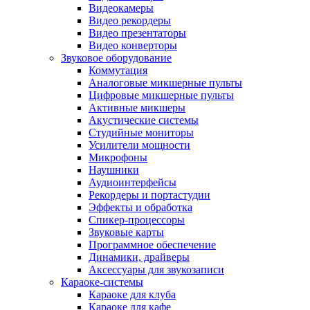
Видеокамеры
Видео рекордеры
Видео презентаторы
Видео конверторы
Звуковое оборудование
Коммутация
Аналоговые микшерные пульты
Цифровые микшерные пульты
Активные микшеры
Акустические системы
Студийные мониторы
Усилители мощности
Микрофоны
Наушники
Аудиоинтерфейсы
Рекордеры и портастудии
Эффекты и обработка
Спикер-процессоры
Звуковые карты
Программное обеспечение
Динамики, драйверы
Аксессуары для звукозаписи
Караоке-системы
Караоке для клуба
Караоке для кафе