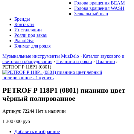
Голова вращения BEAM
Голова вращения WASH
Зеркальный шар
Бренды
Контакты
Инсталляции
Рояли под заказ
PianoDisc
Климат для рояля
Музыкальные инструменты MuzDelo
›
Каталог звукового и
светового оборудования
›
Пианино и рояли
›
Пианино
›
PETROF P 118P1 (0801)
PETROF P 118P1 (0801) пианино цвет
чёрный полированное
Артикул:
72244
Нет в наличии
1 300 000 руб
Добавить в избранное