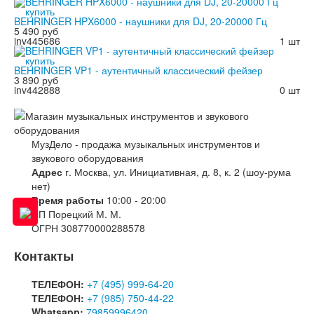
BEHRINGER HPX6000 - наушники для DJ, 20-20000 Гц
5 490 руб
inv445686
1 шт
BEHRINGER VP1 - аутентичный классический фейзер
3 890 руб
inv442888
0 шт
МузДело - продажа музыкальных инструментов и
звукового оборудования
Адрес
г. Москва, ул. Инициативная, д. 8, к. 2 (шоу-рума
нет)
Время работы
10:00 - 20:00
ИП Порецкий М. М.
ОГРН 308770000288578
Контакты
ТЕЛЕФОН:
+7 (495) 999-64-20
ТЕЛЕФОН:
+7 (985) 750-44-22
Whatsapp:
79859996420