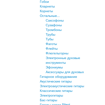
Гобои
Кларнеты
Корнеты
Остальные...
Саксофоны
Сузафоны
Тромбоны
Трубы
Тубы
Фаготы
Флейты
Флюгельгорны
Электронные духовые
инструменты
Эфониумы
Аксессуары для духовых
Гитарное оборудование
Акустические гитары
Электроакустические гитары
Классические гитары
Электрогитары
Бас-гитары
Гитары серии Silent