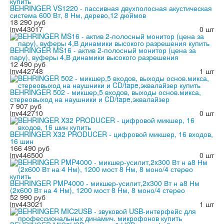
BEHRINGER VS1220 - пассивная двухполосная акустическая
система 600 Вт, 8 Нм, дерево,12 дюймов
18 290 руб
inv443017
0 шт
BEHRINGER MS16 - актив 2-полосный монитор (цена за
пару), вуферы 4,В динамики высокого разрешения
12 490 руб
inv442748
1 шт
BEHRINGER 502 - микшер,5 входов, выходы основ.микса,
стереовыход на наушники и CD/tape,эквалайзер
7 907 руб
inv442710
0 шт
BEHRINGER X32 PRODUCER - цифровой микшер, 16 входов,
16 шин
166 490 руб
inv446500
0 шт
BEHRINGER PMP4000 - микшер-усилит,2x300 Вт н а8 Нм
(2x600 Вт на 4 Нм), 1200 мост 8 Нм, 8 моно/4 стерео
52 990 руб
inv443021
1 шт