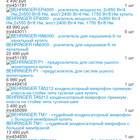
4 490 руб
inv451181
1 шт
BEHRINGER EP4000 - усилитель мощности, 2х950 Вт/4
Нм,2х550 Вт/8 Нм, мост:2400 Вт/4 Нм, 1750 Вт/8 Нм
49 990 руб
inv443011
0 шт
BEHRINGER HA6000 - усилитель для наушников 6-ти
канальный
22 490 руб
inv451193
1 шт
BEHRINGER P1 - предусилитель для систем ушного
мониторинга
6 990 руб
inv449416
1 шт
BEHRINGER TA5212 конденсаторный микрофон премиум-
класса на стойке типа гусиная шея
3 490 руб
inv455099
1 шт
BEHRINGER TM1 - студийный конденсаторный микрофон с
большой мембраной
13 490 руб
inv454830
1 шт