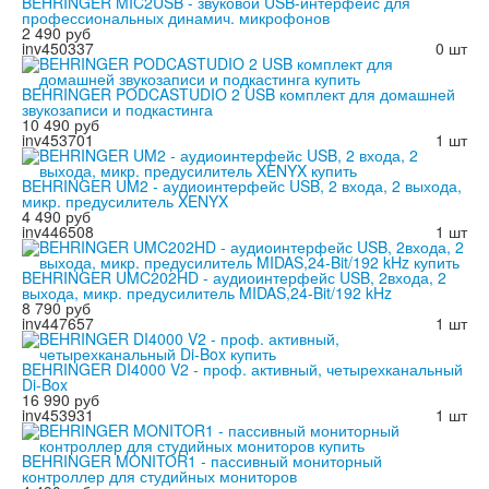
BEHRINGER MIC2USB - звуковой USB-интерфейс для
профессиональных динамич. микрофонов
2 490 руб
inv450337
0 шт
BEHRINGER PODCASTUDIO 2 USB комплект для домашней
звукозаписи и подкастинга
10 490 руб
inv453701
1 шт
BEHRINGER UM2 - аудиоинтерфейс USB, 2 входа, 2 выхода,
микр. предусилитель XENYX
4 490 руб
inv446508
1 шт
BEHRINGER UMC202HD - аудиоинтерфейс USB, 2входа, 2
выхода, микр. предусилитель MIDAS,24-Bit/192 kHz
8 790 руб
inv447657
1 шт
BEHRINGER DI4000 V2 - проф. активный, четырехканальный
Di-Box
16 990 руб
inv453931
1 шт
BEHRINGER MONITOR1 - пассивный мониторный
контроллер для студийных мониторов