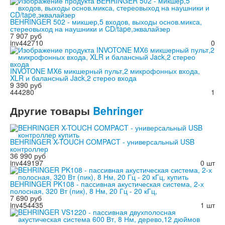
BEHRINGER 502 - микшер,5 входов, выходы основ.микса,
стереовыход на наушники и CD/tape,эквалайзер
7 907 руб
inv442710
0
INVOTONE MX6 микшерный пульт,2 микрофонных входа,
XLR и балансный Jack,2 стерео входа
9 390 руб
444280
1
Другие
товары
Behringer
BEHRINGER X-TOUCH COMPACT - универсальный USB
контроллер
36 990 руб
inv449197
0 шт
BEHRINGER PK108 - пассивная акустическая система, 2-х
полосная, 320 Вт (пик), 8 Нм, 20 Гц - 20 кГц,
7 690 руб
inv454435
1 шт