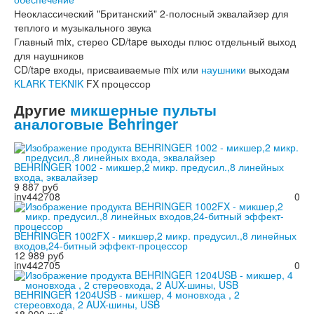
Неоклассический "Британский" 2-полосный эквалайзер для
теплого и музыкального звука
Главный mix, стерео CD/tape выходы плюс отдельный выход
для наушников
CD/tape входы, присваиваемые mix или
наушники
выходам
KLARK TEKNIK
FX процессор
Другие
микшерные пульты
аналоговые Behringer
BEHRINGER 1002 - микшер,2 микр. предусил.,8 линейных
входа, эквалайзер
9 887 руб
inv442708
0
BEHRINGER 1002FX - микшер,2 микр. предусил.,8 линейных
входов,24-битный эффект-процессор
12 989 руб
inv442705
0
BEHRINGER 1204USB - микшер, 4 моновхода , 2
стереовхода, 2 AUX-шины, USB