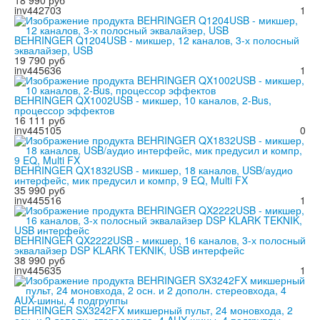
18 990 руб
inv442703
1
BEHRINGER Q1204USB - микшер, 12 каналов, 3-х полосный
эквалайзер, USB
19 790 руб
inv445636
1
BEHRINGER QX1002USB - микшер, 10 каналов, 2-Bus,
процессор эффектов
16 111 руб
inv445105
0
BEHRINGER QX1832USB - микшер, 18 каналов, USB/аудио
интерфейс, мик предусил и компр, 9 EQ, Multi FX
35 990 руб
inv445516
1
BEHRINGER QX2222USB - микшер, 16 каналов, 3-х полосный
эквалайзер DSP KLARK TEKNIK, USB интерфейс
38 990 руб
inv445635
1
BEHRINGER SX3242FX микшерный пульт, 24 моновхода, 2