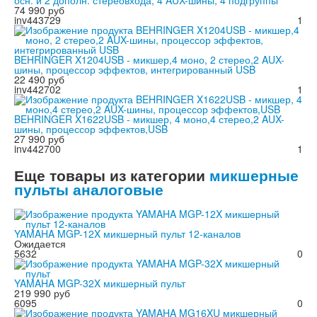
осн. и 2 дополн. стереовхода, 4 AUX-шины, 4 подгруппы
74 990 руб
inv443729
1
BEHRINGER X1204USB - микшер,4 моно, 2 стерео,2 AUX-
шины, процессор эффектов, интегрированный USB
22 490 руб
inv442702
1
BEHRINGER X1622USB - микшер, 4 моно,4 стерео,2 AUX-
шины, процессор эффектов,USB
27 990 руб
inv442700
1
Еще товары из категории
микшерные
пульты аналоговые
YAMAHA MGP-12X микшерный пульт 12-каналов
Ожидается
5632
0
YAMAHA MGP-32X микшерный пульт
219 990 руб
6095
0