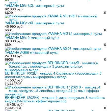
YAMAHA MG16XU микшерный пульт
62 990 руб
6629
0
YAMAHA MG12XU микшерный пульт
45 990 руб
6631
0
YAMAHA MG12 микшерный пульт
36 990 руб
6891
0
YAMAHA AG06 микшерный пульт
24 990 руб
6956
0
BEHRINGER 1002B - микшер,4 балансных стереовхода и 3
дополнительных микрофонных входа
14 507 руб
inv442706
0
BEHRINGER 1202FX - микшер,4 микр. предусил.,8 линейных
входов,24-битный эффект-процессор
16 458 руб
inv442704
0