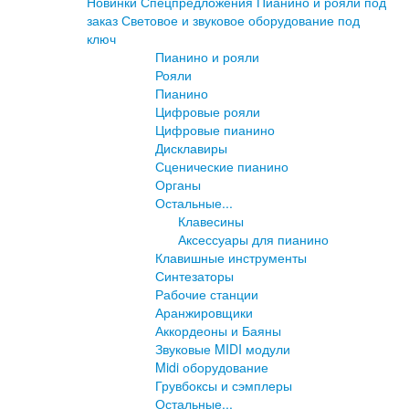
Новинки
Спецпредложения
Пианино и рояли под
заказ
Световое и звуковое оборудование под
ключ
Пианино и рояли
Рояли
Пианино
Цифровые рояли
Цифровые пианино
Дисклавиры
Сценические пианино
Органы
Остальные...
Клавесины
Аксессуары для пианино
Клавишные инструменты
Синтезаторы
Рабочие станции
Аранжировщики
Аккордеоны и Баяны
Звуковые MIDI модули
Midi оборудование
Грувбоксы и сэмплеры
Остальные...