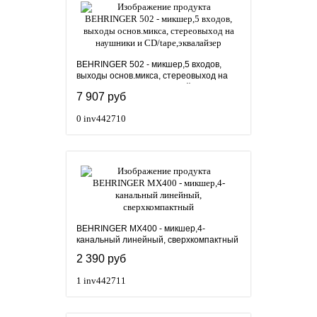
BEHRINGER 502 - микшер,5 входов,
выходы основ.микса, стереовыход на
наушники и CD/tape,эквалайзер
7 907 руб
0
inv442710
BEHRINGER MX400 - микшер,4-
канальный линейный, сверхкомпактный
2 390 руб
1
inv442711