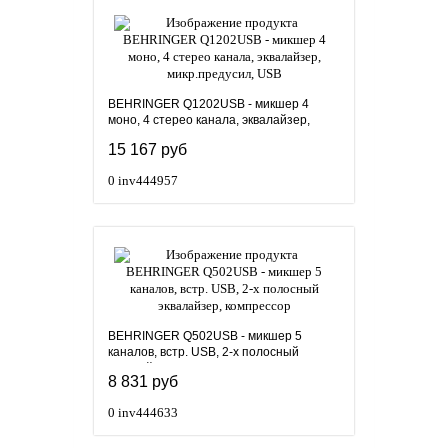
BEHRINGER Q1202USB - микшер 4
моно, 4 стерео канала, эквалайзер,
микр.предусил, USB
15 167 руб
0
inv444957
BEHRINGER Q502USB - микшер 5
каналов, встр. USB, 2-х полосный
эквалайзер, компрессор
8 831 руб
0
inv444633