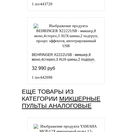
1
inv443729
BEHRINGER X2222USB - микшер,8
моно,4стерео,3 AUX-шины,2 подгруп,
процес эффектов, интегрированный
32 990 руб
USB
1
inv442698
ЕЩЕ ТОВАРЫ ИЗ
КАТЕГОРИИ
МИКШЕРНЫЕ
ПУЛЬТЫ АНАЛОГОВЫЕ