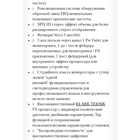
частоту
Революционная система обнаружения
обратной связи FBQ моментально
показывает критические частоты
XPQ 3D стерео эффект объема для более
расширенного стерео отображения
Функция Voice Canceller
3 aux посыла через канал 1 Pre Fader для
мониторинга, 1 до / после фейдера
переключаемых для мониторинга / FX
приложения, 1 пост фейдерный (для
внутреннего эффект-процессора или
внешних устройств)
Студийного класса компрессоры с супер
легкой "одной
кнопкой" функциональностью и
светодиодным управлением для
профессионального вокала и инструментов
на всех моно каналах
Высококачественный
KLARK TEKNIK
FX процессор с жидкокристаллическим
дисплеем, двойными параметрами, Tap
функцией и сохраняемыми
пользовательскими параметрами установок
"Беспроводная готовность" для
высококачественных цифровых