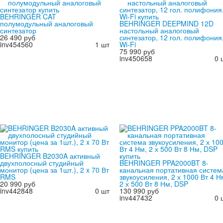
BEHRINGER CAT
полумодульный аналоговый
BEHRINGER DEEPMIND 12D
синтезатор
настольный аналоговый
26 490 руб
синтезатор, 12 гол. полифония
inv454560
1 шт
Wi-Fi
75 990 руб
inv450658
0 
BEHRINGER B2030A активный
двухполосный студийный
BEHRINGER PPA2000BT 8-
монитор (цена за 1шт.), 2 x 70 Вт
канальная портативная систем
RMS
звукоусиления, 2 х 1000 Вт 4 Н
20 990 руб
2 х 500 Вт 8 Нм, DSP
inv442848
0 шт
130 990 руб
inv447432
0 