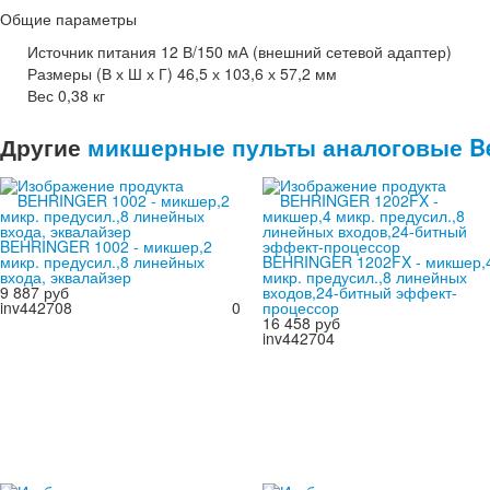
Общие параметры
Источник питания 12 В/150 мА (внешний сетевой адаптер)
Размеры (В х Ш х Г) 46,5 х 103,6 х 57,2 мм
Вес 0,38 кг
Другие
микшерные пульты аналоговые Be
BEHRINGER 1002 - микшер,2
микр. предусил.,8 линейных
BEHRINGER 1202FX - микшер,
входа, эквалайзер
микр. предусил.,8 линейных
9 887 руб
входов,24-битный эффект-
inv442708
0
процессор
16 458 руб
inv442704