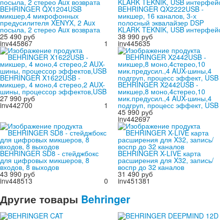
BEHRINGER QX1204USB
BEHRINGER QX2222USB -
микшер,4 микрофонных
микшер, 16 каналов, 3-х
предусилителя XENYX, 2 Aux
полосный эквалайзер DSP
посыла, 2 стерео Aux возврата
KLARK TEKNIK, USB интерфей
25 490 руб
38 990 руб
inv445867
1
inv445635
BEHRINGER X1622USB -
микшер, 4 моно,4 стерео,2 AUX-
BEHRINGER X2442USB -
шины, процессор эффектов,USB
микшер,8 моно,4стерео,10
27 990 руб
мик.предусил.,4 AUX-шины,4
inv442700
1
подгруп, процесс эффект, USB
45 990 руб
inv442697
BEHRINGER SD8 - стейджбокс
BEHRINGER X-LIVE карта
для цифровых микшеров, 8
расширения для X32, запись/
входов, 8 выходов
воспр до 32 каналов
43 990 руб
31 490 руб
inv448513
0
inv451381
Другие
товары
Behringer