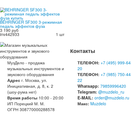
BEHRINGER SF300 3-режимная
педаль эффектов фуза
3 190 руб
inv442933
1 шт
Контакты
МузДело - продажа
ТЕЛЕФОН:
+7 (495) 999-64
музыкальных инструментов и
20
звукового оборудования
ТЕЛЕФОН:
+7 (985) 750-44
Адрес
г. Москва, ул.
22
Инициативная, д. 8, к. 2
Whatsapp:
79859996420
(шоу-рума нет)
Telegram:
@muzdelo_ru
Время работы
10:00 - 20:00
E-MAIL:
order@muzdelo.ru
ИП Порецкий М. М.
Макс:
Muzdelo
ОГРН 308770000288578