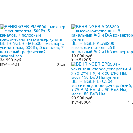
BEHRINGER PMP500 - микшер с
BEHRINGER ADA8200 -
усилителем, 500Вт, 5 каналов, 7
высококачественный 8-
полосный графический
канальный A/D и D/A конвертор
эквалайзер
19 990 руб
34 990 руб
inv451205
1 
inv447431
0 шт
BEHRINGER EPQ304 -
усилитель,стерео,суперлёгкий,
х 75 Вт/4 Нм, 4 х 50 Вт/8 Нм,
мост 150 Вт/8 Нм
20 990 руб
inv443004
1 