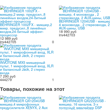
BEHRINGER 1204USB - микшер
BEHRINGER 1002FX - микшер,2
4 моновхода , 2 стереовхода, 2
микр. предусил.,8 линейных
AUX-шины, USB
входов,24-битный эффект-
18 990 руб
процессор
inv442703
12 989 руб
inv442705
0
INVOTONE MX5 микшерный
пульт, 1 микрофонный вход, XLR
и балансный Jack, 2 стерео
входа
7 290 руб
444279
1
Товары, похожие на этот