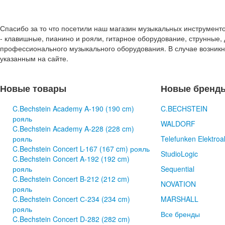
Спасибо за то что посетили наш магазин музыкальных инструмент
- клавишные, пианино и рояли, гитарное оборудование, струнные, 
профессионального музыкального оборудования. В случае возник
указанным на сайте.
Новые товары
Новые бренд
C.Bechstein Academy A-190 (190 cm)
C.BECHSTEIN
рояль
WALDORF
C.Bechstein Academy A-228 (228 cm)
рояль
Telefunken Elektroa
C.Bechstein Concert L-167 (167 cm) рояль
StudioLogic
C.Bechstein Concert A-192 (192 cm)
рояль
Sequential
C.Bechstein Concert B-212 (212 cm)
NOVATION
рояль
C.Bechstein Concert С-234 (234 cm)
MARSHALL
рояль
Все бренды
C.Bechstein Concert D-282 (282 cm)