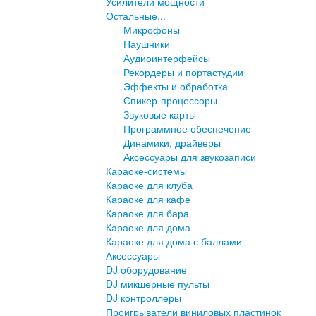
Усилители мощности
Остальные...
Микрофоны
Наушники
Аудиоинтерфейсы
Рекордеры и портастудии
Эффекты и обработка
Спикер-процессоры
Звуковые карты
Программное обеспечение
Динамики, драйверы
Аксессуары для звукозаписи
Караоке-системы
Караоке для клуба
Караоке для кафе
Караоке для бара
Караоке для дома
Караоке для дома с баллами
Аксессуары
DJ оборудование
DJ микшерные пульты
DJ контроллеры
Проигрыватели виниловых пластинок