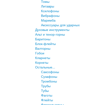
Томы
Литавры
Ксилофоны
Вибрафоны
Маримба
Аксессуары для ударных
Духовые инструменты
Альт и тенор-горны
Баритоны
Блок-флейты
Валторны
Гобои
Кларнеты
Корнеты
Остальные...
Саксофоны
Сузафоны
Тромбоны
Трубы
Тубы
Фаготы
Флейты
Флюгельгорны