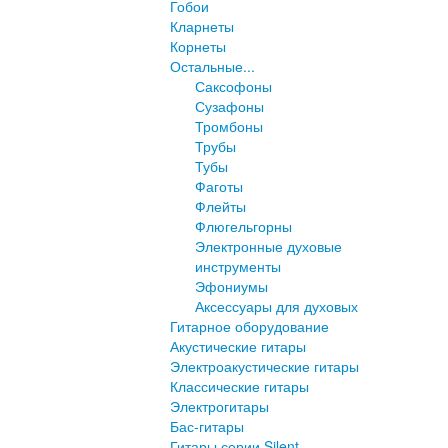
Гобои
Кларнеты
Корнеты
Остальные...
Саксофоны
Сузафоны
Тромбоны
Трубы
Тубы
Фаготы
Флейты
Флюгельгорны
Электронные духовые
инструменты
Эфониумы
Аксессуары для духовых
Гитарное оборудование
Акустические гитары
Электроакустические гитары
Классические гитары
Электрогитары
Бас-гитары
Гитары серии Silent