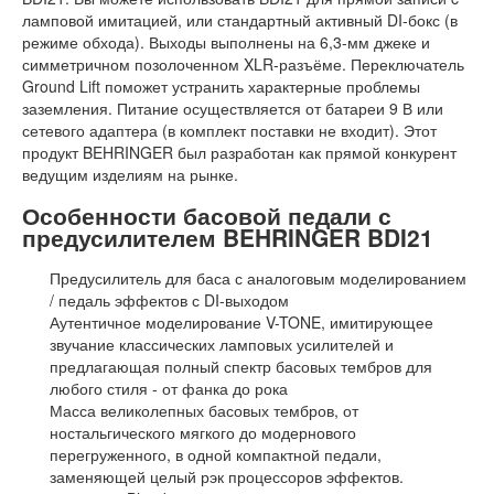
ламповой имитацией, или стандартный активный DI-бокс (в
режиме обхода). Выходы выполнены на 6,3-мм джеке и
симметричном позолоченном XLR-разъёме. Переключатель
Ground Lift поможет устранить характерные проблемы
заземления. Питание осуществляется от батареи 9 В или
сетевого адаптера (в комплект поставки не входит). Этот
продукт BEHRINGER был разработан как прямой конкурент
ведущим изделиям на рынке.
Особенности басовой педали с
предусилителем BEHRINGER BDI21
Предусилитель для баса с аналоговым моделированием
/ педаль эффектов с DI-выходом
Аутентичное моделирование V-TONE, имитирующее
звучание классических ламповых усилителей и
предлагающая полный спектр басовых тембров для
любого стиля - от фанка до рока
Масса великолепных басовых тембров, от
ностальгического мягкого до модернового
перегруженного, в одной компактной педали,
заменяющей целый рэк процессоров эффектов.