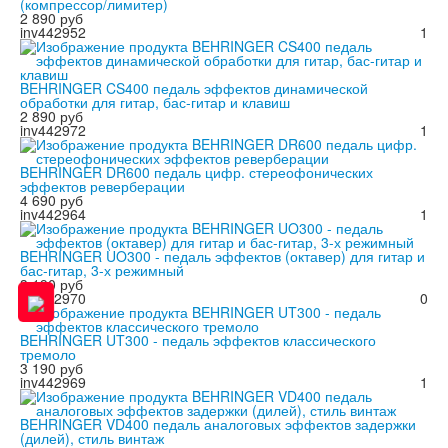
(компрессор/лимитер)
2 890 руб
inv442952
1
BEHRINGER CS400 педаль эффектов динамической
обработки для гитар, бас-гитар и клавиш
2 890 руб
inv442972
1
BEHRINGER DR600 педаль цифр. стереофонических
эффектов реверберации
4 690 руб
inv442964
1
BEHRINGER UO300 - педаль эффектов (октавер) для гитар и
бас-гитар, 3-х режимный
3 190 руб
inv442970
0
BEHRINGER UT300 - педаль эффектов классического
тремоло
3 190 руб
inv442969
1
BEHRINGER VD400 педаль аналоговых эффектов задержки
(дилей), стиль винтаж