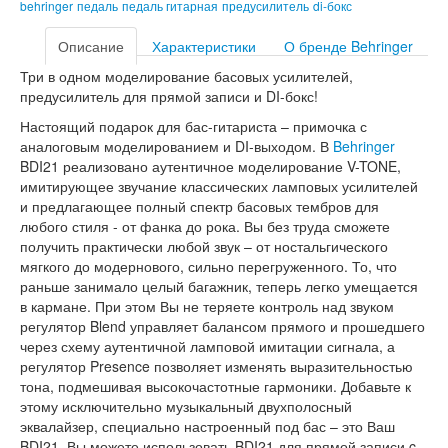
behringer
педаль
педаль гитарная
предусилитель
di-бокс
Описание
Характеристики
О бренде Behringer
Три в одном моделирование басовых усилителей,
предусилитель для прямой записи и DI-бокс!
Настоящий подарок для бас-гитариста – примочка с
аналоговым моделированием и DI-выходом. В
Behringer
BDI21 реализовано аутентичное моделирование V-TONE,
имитирующее звучание классических ламповых усилителей
и предлагающее полный спектр басовых тембров для
любого стиля - от фанка до рока. Вы без труда сможете
получить практически любой звук – от ностальгического
мягкого до модернового, сильно перегруженного. То, что
раньше занимало целый багажник, теперь легко умещается
в кармане. При этом Вы не теряете контроль над звуком
регулятор Blend управляет балансом прямого и прошедшего
через схему аутентичной ламповой имитации сигнала, а
регулятор Presence позволяет изменять выразительностью
тона, подмешивая высокочастотные гармоники. Добавьте к
этому исключительно музыкальный двухполосный
эквалайзер, специально настроенный под бас – это Ваш
BDI21. Вы можете использовать BDI21 для прямой записи c