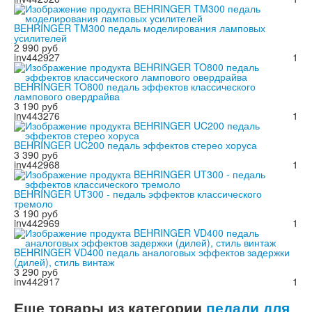
BEHRINGER TM300 педаль моделирования ламповых
усилителей
2 990 руб
inv442927
1
BEHRINGER TO800 педаль эффектов классического
лампового овердрайва
3 190 руб
inv443276
1
BEHRINGER UC200 педаль эффектов стерео хоруса
3 390 руб
inv442968
1
BEHRINGER UT300 - педаль эффектов классического
тремоло
3 190 руб
inv442969
1
BEHRINGER VD400 педаль аналоговых эффектов задержки
(дилей), стиль винтаж
3 290 руб
inv442917
1
Еще товары из категории
педали для