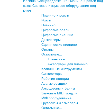
Новинки
Спецпредложения
Пианино и рояли под
заказ
Световое и звуковое оборудование под
ключ
Пианино и рояли
Рояли
Пианино
Цифровые рояли
Цифровые пианино
Дисклавиры
Сценические пианино
Органы
Остальные...
Клавесины
Аксессуары для пианино
Клавишные инструменты
Синтезаторы
Рабочие станции
Аранжировщики
Аккордеоны и Баяны
Звуковые MIDI модули
Midi оборудование
Грувбоксы и сэмплеры
Остальные...