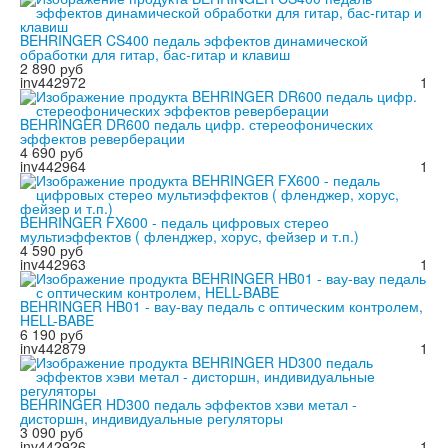
BEHRINGER CS400 педаль эффектов динамической
обработки для гитар, бас-гитар и клавиш
2 890 руб
inv442972
1
BEHRINGER DR600 педаль цифр. стереофонических
эффектов реверберации
4 690 руб
inv442964
1
BEHRINGER FX600 - педаль цифровых стерео
мультиэффектов ( фленджер, хорус, фейзер и т.п.)
4 590 руб
inv442963
1
BEHRINGER HB01 - вау-вау педаль с оптическим контролем,
HELL-BABE
6 190 руб
inv442879
1
BEHRINGER HD300 педаль эффектов хэви метал -
дисторшн, индивидуальные регуляторы
3 090 руб
inv442926
1