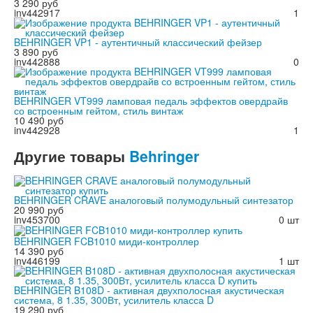
3 290 руб
inv442917
1
BEHRINGER VP1 - аутентичный классический фейзер
3 890 руб
inv442888
0
BEHRINGER VT999 ламповая педаль эффектов овердрайв
со встроенным гейтом, стиль винтаж
10 490 руб
inv442928
1
Другие
товары
Behringer
BEHRINGER CRAVE аналоговый полумодульный синтезатор
20 990 руб
inv453700
0 шт
BEHRINGER FCB1010 миди-контроллер
14 390 руб
inv446199
1 шт
BEHRINGER B108D - активная двухполосная акустическая
система, 8 1.35, 300Вт, усилитель класса D
19 290 руб