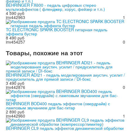
BEHRINGER FX600 - педаль цифровых стерео
мультиэффектов ( фленджер, хорус, фейзер и т.п.)
4 590 руб
inv442963
1
TC ELECTRONIC SPARK BOOSTER гитарная педаль
эффекта бустер
8 490 руб
inv454257
0
Товары, похожие на этот
BEHRINGER ADI21 - педаль моделирования акустич. усилит /
предусилитель для прямой записи / DI-бокс
3 490 руб
inv442876
0
BEHRINGER BOD400 педаль эффектов (овердрайв) с
ламповым звучанием для бас-гитар
2 890 руб
inv442960
1
BEHRINGER CL9 педаль эффектов динамической обработки