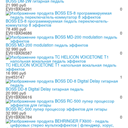
BOSS DM-2W гитарная педаль
21 990 руб
EV01BX04291
0
BOSS ES-8 программируемая педаль переключатель-
коммутатор 8 эффектов
78 490 руб
EV01BX04686
0
BOSS MD-200 modulation педаль эффектов
32 990 руб
EV01BX06587
0
TC HELICON VOICETONE T1 напольная вокальная педаль
эффектов
16 990 руб
inv453147
1
BOSS DD-8 Digital Delay гитарная педаль
20 990 руб
EV01BX06616
0
BOSS RC-500 лупер процессор эффектов для гитары
32 990 руб
EV01BX06784
0