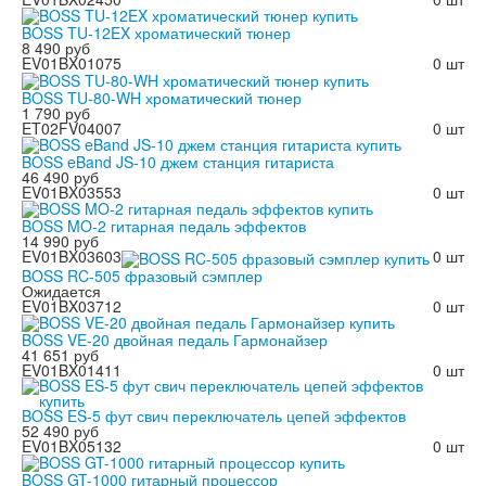
BOSS TU-12EX хроматический тюнер
8 490 руб
EV01BX01075
0 шт
BOSS TU-80-WH хроматический тюнер
1 790 руб
ET02FV04007
0 шт
BOSS eBand JS-10 джем станция гитариста
46 490 руб
EV01BX03553
0 шт
BOSS MO-2 гитарная педаль эффектов
14 990 руб
EV01BX03603
0 шт
BOSS RC-505 фразовый сэмплер
Ожидается
EV01BX03712
0 шт
BOSS VE-20 двойная педаль Гармонайзер
41 651 руб
EV01BX01411
0 шт
BOSS ES-5 фут свич переключатель цепей эффектов
52 490 руб
EV01BX05132
0 шт
BOSS GT-1000 гитарный процессор