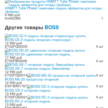
HIWATT Tube Phaser ламповая педаль эффектов для гитары
(фейзер)
9 990 руб
inv452384
1
Другие
товары
BOSS
BOSS CE-5 педаль гитарная стереохорус
12 990 руб
ET02FQ02005
0 шт
BOSS DD-20 сдвоенная гитарная педаль
17 590 руб
ET02FB03008
0 шт
BOSS GE-7 гитарная педаль Эквалайзер
12 590 руб
ET02FQ02014
0 шт
BOSS ME-25 процессор гитарный
14 500 руб
EV01BX01767
0 шт
BOSS OD-3 гитарная педаль
13 490 руб
ET02FQ02021
0 шт
BOSS RC-3 гитарная педаль
13 090 руб
EV01BX02450
0 шт