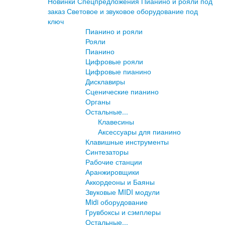
Новинки
Спецпредложения
Пианино и рояли под
заказ
Световое и звуковое оборудование под
ключ
Пианино и рояли
Рояли
Пианино
Цифровые рояли
Цифровые пианино
Дисклавиры
Сценические пианино
Органы
Остальные...
Клавесины
Аксессуары для пианино
Клавишные инструменты
Синтезаторы
Рабочие станции
Аранжировщики
Аккордеоны и Баяны
Звуковые MIDI модули
Midi оборудование
Грувбоксы и сэмплеры
Остальные...