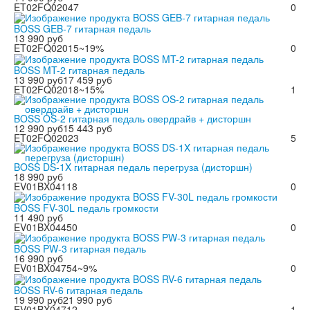
ET02FQ02047
0
BOSS GEB-7 гитарная педаль
13 990 руб
ET02FQ02015
~19%
0
BOSS MT-2 гитарная педаль
13 990 руб
17 459 руб
ET02FQ02018
~15%
1
BOSS OS-2 гитарная педаль овердрайв + дисторшн
12 990 руб
15 443 руб
ET02FQ02023
5
BOSS DS-1X гитарная педаль перегруза (дисторшн)
18 990 руб
EV01BX04118
0
BOSS FV-30L педаль громкости
11 490 руб
EV01BX04450
0
BOSS PW-3 гитарная педаль
16 990 руб
EV01BX04754
~9%
0
BOSS RV-6 гитарная педаль
19 990 руб
21 990 руб
EV01BX04712
1