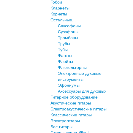
Гобои
Кларнеты
Корнеты
Остальные...
Саксофоны
Сузафоны
Тромбоны
Трубы
Тубы
Фаготы
Флейты
Флюгельгорны
Электронные духовые
инструменты
Эфониумы
Аксессуары для духовых
Гитарное оборудование
Акустические гитары
Электроакустические гитары
Классические гитары
Электрогитары
Бас-гитары
Гитары серии Silent