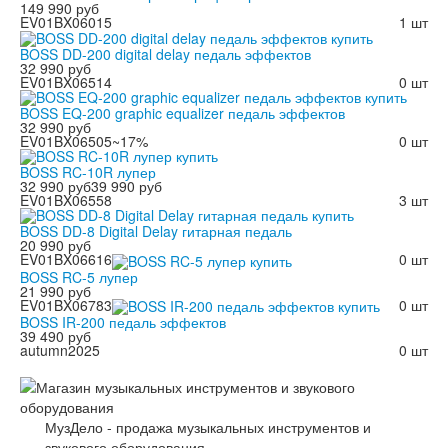
149 990 руб
EV01BX06015
1 шт
BOSS DD-200 digital delay педаль эффектов
32 990 руб
EV01BX06514
0 шт
BOSS EQ-200 graphic equalizer педаль эффектов
32 990 руб
EV01BX06505
~17%
0 шт
BOSS RC-10R лупер
32 990 руб
39 990 руб
EV01BX06558
3 шт
BOSS DD-8 Digital Delay гитарная педаль
20 990 руб
EV01BX06616
0 шт
BOSS RC-5 лупер
21 990 руб
EV01BX06783
0 шт
BOSS IR-200 педаль эффектов
39 490 руб
autumn2025
0 шт
МузДело - продажа музыкальных инструментов и
звукового оборудования