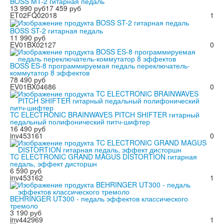
BOSS MT-2 гитарная педаль
13 990 руб
17 459 руб
ET02FQ02018
1
BOSS ST-2 гитарная педаль
11 990 руб
EV01BX02127
0
BOSS ES-8 программируемая педаль переключатель-
коммутатор 8 эффектов
78 490 руб
EV01BX04686
0
TC ELECTRONIC BRAINWAVES PITCH SHIFTER гитарный
педальный полифонический питч-шифтер
16 490 руб
inv453161
0
TC ELECTRONIC GRAND MAGUS DISTORTION гитарная
педаль, эффект дисторшн
6 590 руб
inv453162
1
BEHRINGER UT300 - педаль эффектов классического
тремоло
3 190 руб
inv442969
1