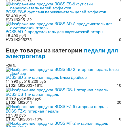
BOSS ES-5 фут свич переключатель цепей эффектов
52 490 руб
EV01BX05132
0
BOSS AD-2 предусилитель для акустической гитары
15 490 руб
EV01BX05275
0
Еще товары из категории
педали для
электрогитар
~26%
BOSS BD-2 гитарная педаль Блюз Драйвер
11 990 руб
16 229 руб
ET02FQ02003
~18%
10
BOSS DS-1 гитарная педаль
8 190 руб
9 990 руб
ET02FQ02011
20
BOSS FZ-5 гитарная педаль
13 990 руб
ET02FQ02051
~19%
0