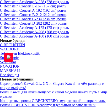
C.Bechstein Academy A-228 (228 cm) рояль
C.Bechstein Concert L-167 (167 cm) рояль
C.Bechstein Concert A-192 (192 cm) рояль
C.Bechstein Concert B-212 (212 cm) рояль
C.Bechstein Concert С-234 (234 cm) рояль
C.Bechstein Concert D-282 (282 cm) рояль
C.Bechstein Academy A-175 (175 cm) рояль
C.Bechstein Academy A-208 (208 cm) рояль
C.Bechstein Academy A-160 (160 cm) рояль
Новые бренды
C.BECHSTEIN
WALDORF
Telefunken Elektroakustik
StudioLogic
Sequential
NOVATION
MARSHALL
Все бренды
Новые публикации
Серии роялей Kawai: GL, GX и Shigeru Kawai - в чём разница и
какую выбрать?
Рояль Kawai для начинающего: с какой модели начать путь в мир
музыки
Концертные рояли C.BECHSTEIN: звук, который покоряет залы
Рояли C.BECHSTEIN Academy: идеальный баланс цены и