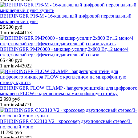
BEHRINGER P16-M - 16-канальный цифровой персональный
микшерный пульт
26 290 руб
1 шт
inv444153
BEHRINGER PMP6000 - микшер-усилит,2х800 Вт,12 моно/4
стер,эквалайзер,эффекты,подавитель обр.связи
66 490 руб
1 шт
inv443022
BEHRINGER FLOW CLAMP - hanger/кронштейн для цифрового
микшера FLOW с креплением на микрофонную стойку
2 990 руб
1 шт
inv454771
BEHRINGER CX2310 V2 - кроссовер двухполосный стерео/3-
полосный моно
11 790 руб
1 шт
inv451892