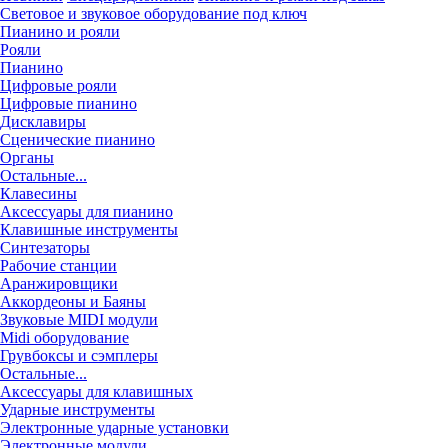
Световое и звуковое оборудование под ключ
Пианино и рояли
Рояли
Пианино
Цифровые рояли
Цифровые пианино
Дисклавиры
Сценические пианино
Органы
Остальные...
Клавесины
Аксессуары для пианино
Клавишные инструменты
Синтезаторы
Рабочие станции
Аранжировщики
Аккордеоны и Баяны
Звуковые MIDI модули
Midi оборудование
Грувбоксы и сэмплеры
Остальные...
Аксессуары для клавишных
Ударные инструменты
Электронные ударные установки
Электронные модули