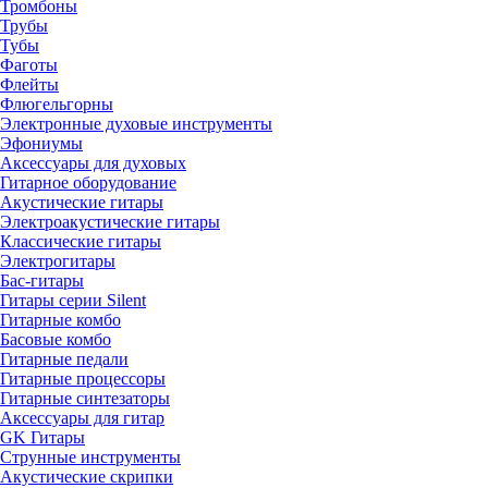
Тромбоны
Трубы
Тубы
Фаготы
Флейты
Флюгельгорны
Электронные духовые инструменты
Эфониумы
Аксессуары для духовых
Гитарное оборудование
Акустические гитары
Электроакустические гитары
Классические гитары
Электрогитары
Бас-гитары
Гитары серии Silent
Гитарные комбо
Басовые комбо
Гитарные педали
Гитарные процессоры
Гитарные синтезаторы
Аксессуары для гитар
GK Гитары
Струнные инструменты
Акустические скрипки