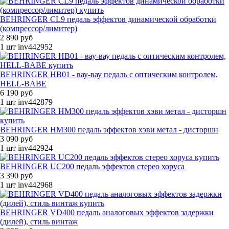
BEHRINGER CL9 педаль эффектов динамической обработки
(компрессор/лимитер)
2 890 руб
1 шт
inv442952
BEHRINGER HB01 - вау-вау педаль с оптическим контролем,
HELL-BABE
6 190 руб
1 шт
inv442879
BEHRINGER HM300 педаль эффектов хэви метал - дисторшн
3 090 руб
1 шт
inv442924
BEHRINGER UC200 педаль эффектов стерео хоруса
3 390 руб
1 шт
inv442968
BEHRINGER VD400 педаль аналоговых эффектов задержки
(дилей), стиль винтаж