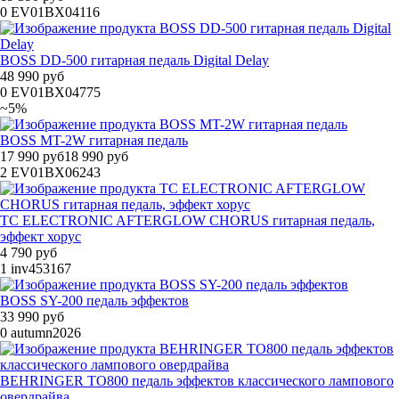
0
EV01BX04116
BOSS DD-500 гитарная педаль Digital Delay
48 990 руб
0
EV01BX04775
~5%
BOSS MT-2W гитарная педаль
17 990 руб
18 990 руб
2
EV01BX06243
TC ELECTRONIC AFTERGLOW CHORUS гитарная педаль,
эффект хорус
4 790 руб
1
inv453167
BOSS SY-200 педаль эффектов
33 990 руб
0
autumn2026
BEHRINGER TO800 педаль эффектов классического лампового
овердрайва