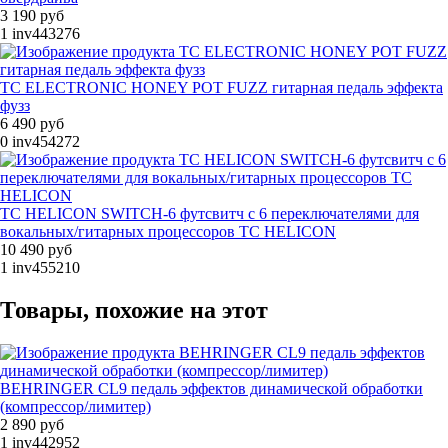
3 190 руб
1
inv443276
TC ELECTRONIC HONEY POT FUZZ гитарная педаль эффекта
фузз
6 490 руб
0
inv454272
TC HELICON SWITCH-6 футсвитч с 6 переключателями для
вокальных/гитарных процессоров TC HELICON
10 490 руб
1
inv455210
Товары, похожие на этот
BEHRINGER CL9 педаль эффектов динамической обработки
(компрессор/лимитер)
2 890 руб
1
inv442952