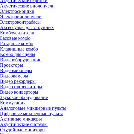
Акустические скрипки
Акустические виолончели
Электроскрипки
Электровиолончели
Электроконтрабасы
Аксессуары для струнных
Комбоусилители
Басовые комбо
Гитарные комбо
Клавишные комбо
Комбо для сцены
Видеооборудование
Проекторы
Видеомикшеры
Видеокамеры
Видео рекордеры
Видео презентаторы
Видео конверторы
Звуковое оборудование
Коммутация
Аналоговые микшерные пульты
Цифровые микшерные пульты
Активные микшеры
Акустические системы
Студийные мониторы