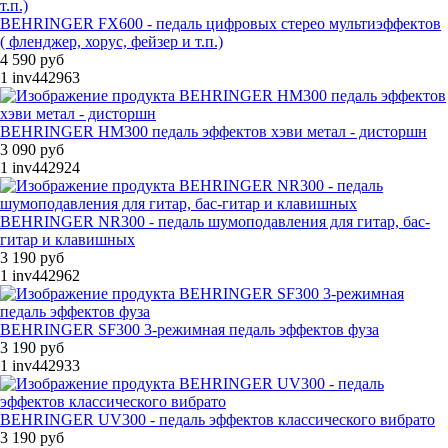
BEHRINGER FX600 - педаль цифровых стерео мультиэффектов
( фленджер, хорус, фейзер и т.п.)
4 590 руб
1
inv442963
BEHRINGER HM300 педаль эффектов хэви метал - дисторшн
3 090 руб
1
inv442924
BEHRINGER NR300 - педаль шумоподавления для гитар, бас-
гитар и клавишных
3 190 руб
1
inv442962
BEHRINGER SF300 3-режимная педаль эффектов фуза
3 190 руб
1
inv442933
BEHRINGER UV300 - педаль эффектов классического вибрато
3 190 руб