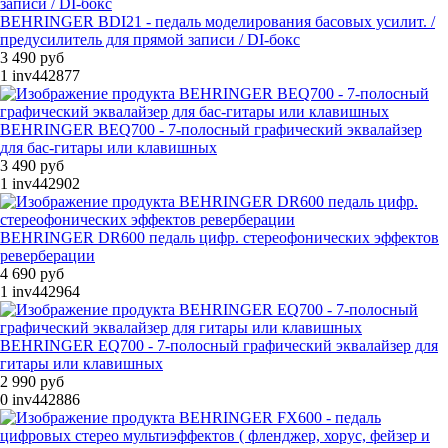
BEHRINGER BDI21 - педаль моделирования басовых усилит. /
предусилитель для прямой записи / DI-бокс
3 490 руб
1
inv442877
BEHRINGER BEQ700 - 7-полосный графический эквалайзер
для бас-гитары или клавишных
3 490 руб
1
inv442902
BEHRINGER DR600 педаль цифр. стереофонических эффектов
реверберации
4 690 руб
1
inv442964
BEHRINGER EQ700 - 7-полосный графический эквалайзер для
гитары или клавишных
2 990 руб
0
inv442886