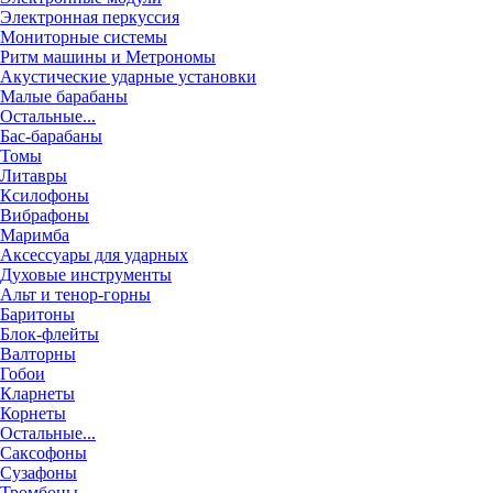
Электронная перкуссия
Мониторные системы
Ритм машины и Метрономы
Акустические ударные установки
Малые барабаны
Остальные...
Бас-барабаны
Томы
Литавры
Ксилофоны
Вибрафоны
Маримба
Аксессуары для ударных
Духовые инструменты
Альт и тенор-горны
Баритоны
Блок-флейты
Валторны
Гобои
Кларнеты
Корнеты
Остальные...
Саксофоны
Сузафоны
Тромбоны