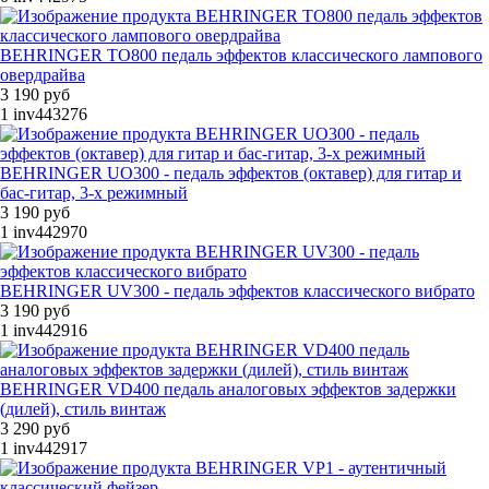
BEHRINGER TO800 педаль эффектов классического лампового
овердрайва
3 190 руб
1
inv443276
BEHRINGER UO300 - педаль эффектов (октавер) для гитар и
бас-гитар, 3-х режимный
3 190 руб
1
inv442970
BEHRINGER UV300 - педаль эффектов классического вибрато
3 190 руб
1
inv442916
BEHRINGER VD400 педаль аналоговых эффектов задержки
(дилей), стиль винтаж
3 290 руб
1
inv442917