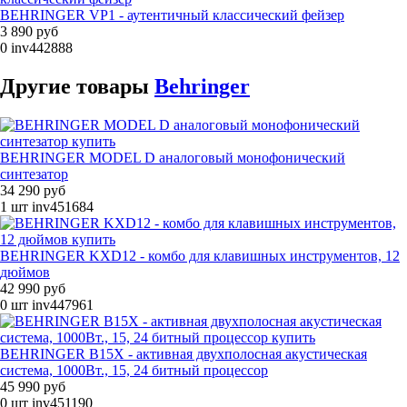
BEHRINGER VP1 - аутентичный классический фейзер
3 890 руб
0
inv442888
Другие
товары
Behringer
BEHRINGER MODEL D аналоговый монофонический
синтезатор
34 290 руб
1 шт
inv451684
BEHRINGER KXD12 - комбо для клавишных инструментов, 12
дюймов
42 990 руб
0 шт
inv447961
BEHRINGER B15X - активная двухполосная акустическая
система, 1000Вт., 15, 24 битный процессор
45 990 руб
0 шт
inv451190