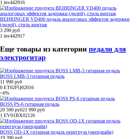
1
inv442916
BEHRINGER VD400 педаль аналоговых эффектов задержки
(дилей), стиль винтаж
3 290 руб
1
inv442917
Еще товары из категории
педали для
электрогитар
BOSS LMB-3 гитарная педаль
11 990 руб
0
ET02FQ02016
~6%
BOSS PS-6 гитарная педаль
20 590 руб
21 990 руб
1
EV01BX02126
BOSS OD-1X гитарная педаль перегруза (овердрайв)
19 390 руб