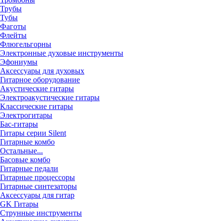
Трубы
Тубы
Фаготы
Флейты
Флюгельгорны
Электронные духовые инструменты
Эфониумы
Аксессуары для духовых
Гитарное оборудование
Акустические гитары
Электроакустические гитары
Классические гитары
Электрогитары
Бас-гитары
Гитары серии Silent
Гитарные комбо
Остальные...
Басовые комбо
Гитарные педали
Гитарные процессоры
Гитарные синтезаторы
Аксессуары для гитар
GK Гитары
Струнные инструменты