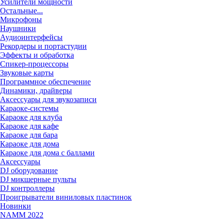
Усилители мощности
Остальные...
Микрофоны
Наушники
Аудиоинтерфейсы
Рекордеры и портастудии
Эффекты и обработка
Спикер-процессоры
Звуковые карты
Программное обеспечение
Динамики, драйверы
Аксессуары для звукозаписи
Караоке-системы
Караоке для клуба
Караоке для кафе
Караоке для бара
Караоке для дома
Караоке для дома с баллами
Аксессуары
DJ оборудование
DJ микшерные пульты
DJ контроллеры
Проигрыватели виниловых пластинок
Новинки
NAMM 2022