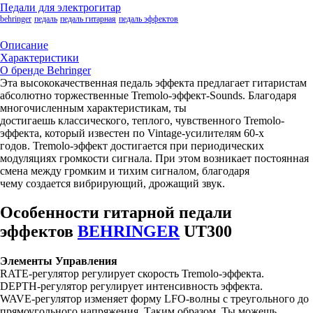
Педали для электрогитар
behringer
педаль
педаль гитарная
педаль эффектов
Описание
Характеристики
О бренде Behringer
Эта высококачественная педаль эффекта предлагает гитаристам
абсолютно торжественные Tremolo-эффект-Sounds. Благодаря
многочисленным характеристикам, ты
достигаешь классического, теплого, чувственного Tremolo-
эффекта, который известен по Vintage-усилителям 60-х
годов. Tremolo-эффект достигается при периодических
модуляциях громкости сигнала. При этом возникает постоянная
смена между громким и тихим сигналом, благодаря
чему создается вибрирующий, дрожащий звук.
Особенности гитарной педали
эффектов
BEHRINGER
UT300
Элементы Управления
RATE-регулятор регулирует скорость Tremolo-эффекта.
DEPTH-регулятор регулирует интенсивность эффекта.
WAVE-регулятор изменяет форму LFO-волны с треугольного до
прямоугольного напряжения. Таким образом, Ты можешь