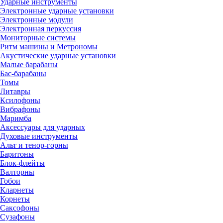
Ударные инструменты
Электронные ударные установки
Электронные модули
Электронная перкуссия
Мониторные системы
Ритм машины и Метрономы
Акустические ударные установки
Малые барабаны
Бас-барабаны
Томы
Литавры
Ксилофоны
Вибрафоны
Маримба
Аксессуары для ударных
Духовые инструменты
Альт и тенор-горны
Баритоны
Блок-флейты
Валторны
Гобои
Кларнеты
Корнеты
Саксофоны
Сузафоны