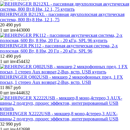
BEHRINGER B212XL - пассивная двухполосная акустическая
система, 800 Вт,8 Нм, 12 1, 75
20 490 руб
1 шт
inv443000
BEHRINGER PK112 - пассивная акустическая система, 2-х
полосная, 600 Вт, 8 Нм, 20 Гц - 20 кГц, SPL 96
12 490 руб
1 шт
inv454432
BEHRINGER Q802USB - микшер 2 микрофонных пред, 1 FX
посыл, 1 стерео Aux возврат,2-Bus, встр. USB
11 867 руб
0 шт
inv444632
BEHRINGER X2222USB - микшер,8 моно,4стерео,3 AUX-
шины,2 подгруп, процес эффектов, интегрированный USB
32 990 руб
1 шт
inv442698