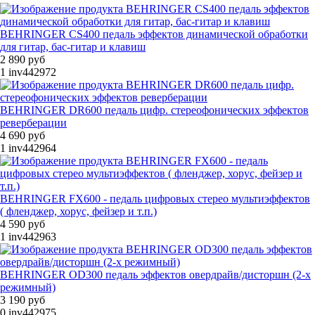
BEHRINGER CS400 педаль эффектов динамической обработки
для гитар, бас-гитар и клавиш
2 890 руб
1
inv442972
BEHRINGER DR600 педаль цифр. стереофонических эффектов
реверберации
4 690 руб
1
inv442964
BEHRINGER FX600 - педаль цифровых стерео мультиэффектов
( фленджер, хорус, фейзер и т.п.)
4 590 руб
1
inv442963
BEHRINGER OD300 педаль эффектов овердрайв/дисторшн (2-х
режимный)
3 190 руб
0
inv442975