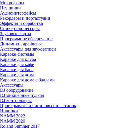
Микрофоны
Наушники
Аудиоинтерфейсы
Рекордеры и портастудии
Эффекты и обработка
Спикер-процессоры
Звуковые карты
Программное обеспечение
Динамики, драйверы
Аксессуары для звукозаписи
Караоке-системы
Караоке для клуба
Караоке для кафе
Караоке для бара
Караоке для дома
Караоке для дома с баллами
Аксессуары
DJ оборудование
DJ микшерные пульты
DJ контроллеры
Проигрыватели виниловых пластинок
Новинки
NAMM 2022
NAMM 2020
Roland Summer 2017