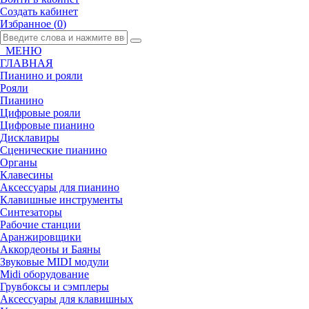
Создать кабинет
Избранное (
0
)
МЕНЮ
ГЛАВНАЯ
Пианино и рояли
Рояли
Пианино
Цифровые рояли
Цифровые пианино
Дисклавиры
Сценические пианино
Органы
Клавесины
Аксессуары для пианино
Клавишные инструменты
Синтезаторы
Рабочие станции
Аранжировщики
Аккордеоны и Баяны
Звуковые MIDI модули
Midi оборудование
Грувбоксы и сэмплеры
Аксессуары для клавишных