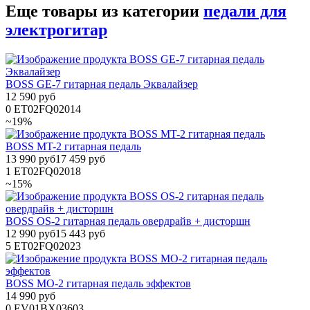
Еще товары из категории
педали для
электрогитар
BOSS GE-7 гитарная педаль Эквалайзер
12 590 руб
0
ET02FQ02014
~19%
BOSS MT-2 гитарная педаль
13 990 руб
17 459 руб
1
ET02FQ02018
~15%
BOSS OS-2 гитарная педаль овердрайв + дисторшн
12 990 руб
15 443 руб
5
ET02FQ02023
BOSS MO-2 гитарная педаль эффектов
14 990 руб
0
EV01BX03603