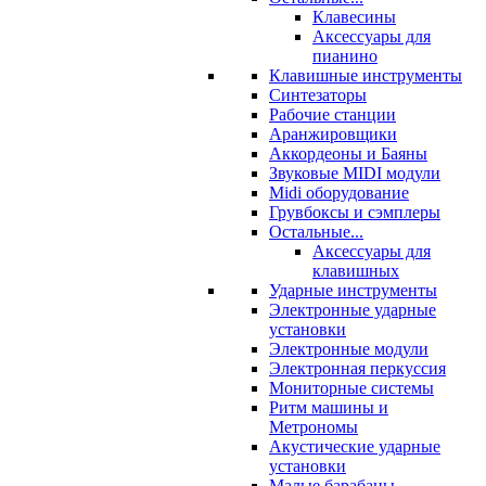
Клавесины
Аксессуары для
пианино
Клавишные инструменты
Синтезаторы
Рабочие станции
Аранжировщики
Аккордеоны и Баяны
Звуковые MIDI модули
Midi оборудование
Грувбоксы и сэмплеры
Остальные...
Аксессуары для
клавишных
Ударные инструменты
Электронные ударные
установки
Электронные модули
Электронная перкуссия
Мониторные системы
Ритм машины и
Метрономы
Акустические ударные
установки
Малые барабаны