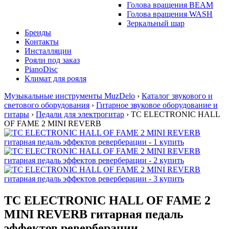
Голова вращения BEAM
Голова вращения WASH
Зеркальный шар
Бренды
Контакты
Инсталляции
Рояли под заказ
PianoDisc
Климат для рояля
Музыкальные инструменты MuzDelo
›
Каталог звукового и
светового оборудования
›
Гитарное звуковое оборудование и
гитары
›
Педали для электрогитар
›
TC ELECTRONIC HALL
OF FAME 2 MINI REVERB
TC ELECTRONIC HALL OF FAME 2
MINI REVERB гитарная педаль
эффектов реверберации