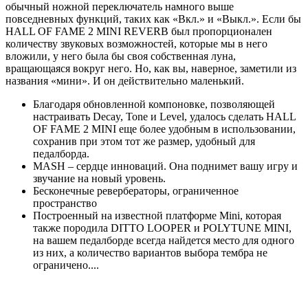
обычный ножной переключатель намного выше
повседневных функций, таких как «Вкл.» и «Выкл.». Если бы
HALL OF FAME 2 MINI REVERB был пропорционален
количеству звуковых возможностей, которые мы в него
вложили, у него была бы своя собственная луна,
вращающаяся вокруг него. Но, как вы, наверное, заметили из
названия «мини». И он действительно маленький.
Благодаря обновленной компоновке, позволяющей
настраивать Decay, Tone и Level, удалось сделать HALL
OF FAME 2 MINI еще более удобным в использовании,
сохранив при этом тот же размер, удобный для
педалборда.
MASH – сердце инноваций. Она поднимет вашу игру и
звучание на новый уровень.
Бесконечные ревербераторы, ограниченное
пространство
Построенный на известной платформе Mini, которая
также породила DITTO LOOPER и POLYTUNE MINI,
на вашем педалборде всегда найдется место для одного
из них, а количество вариантов выбора тембра не
ограничено....