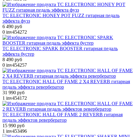
TC ELECTRONIC HONEY POT FUZZ гитарная педаль
эффекта фузз
6 490 руб
0
inv454272
TC ELECTRONIC SPARK BOOSTER гитарная педаль
эффекта бустер
8 490 руб
0
inv454257
TC ELECTRONIC HALL OF FAME 2 X4 REVERB гитарная
педаль эффекта ревербератор
31 990 руб
1
inv454172
TC ELECTRONIC HALL OF FAME 2 REVERB гитарная
педаль эффектов ревербератор
15 990 руб
1
inv453496