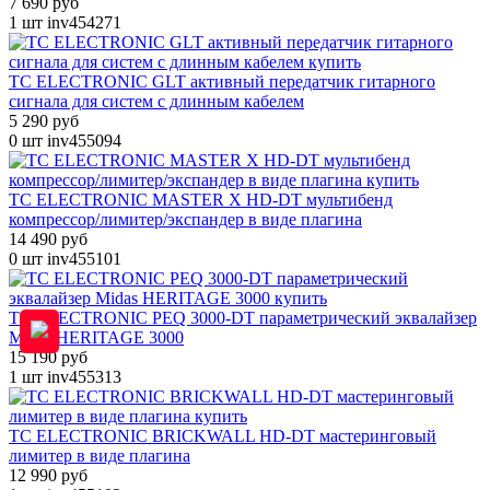
7 690 руб
1 шт
inv454271
TC ELECTRONIC GLT активный передатчик гитарного
сигнала для систем с длинным кабелем
5 290 руб
0 шт
inv455094
TC ELECTRONIC MASTER X HD-DT мультибенд
компрессор/лимитер/экспандер в виде плагина
14 490 руб
0 шт
inv455101
TC ELECTRONIC PEQ 3000-DT параметрический эквалайзер
Midas HERITAGE 3000
15 190 руб
1 шт
inv455313
TC ELECTRONIC BRICKWALL HD-DT мастеринговый
лимитер в виде плагина
12 990 руб