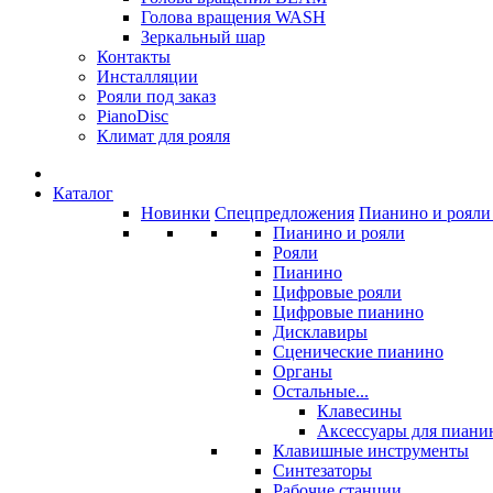
Голова вращения WASH
Зеркальный шар
Контакты
Инсталляции
Рояли под заказ
PianoDisc
Климат для рояля
Каталог
Новинки
Спецпредложения
Пианино и рояли 
Пианино и рояли
Рояли
Пианино
Цифровые рояли
Цифровые пианино
Дисклавиры
Сценические пианино
Органы
Остальные...
Клавесины
Аксессуары для пиани
Клавишные инструменты
Синтезаторы
Рабочие станции