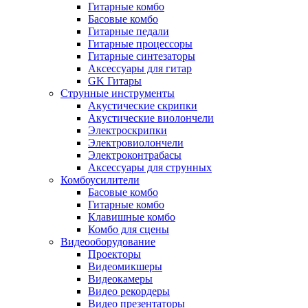
Гитарные комбо
Басовые комбо
Гитарные педали
Гитарные процессоры
Гитарные синтезаторы
Аксессуары для гитар
GK Гитары
Струнные инструменты
Акустические скрипки
Акустические виолончели
Электроскрипки
Электровиолончели
Электроконтрабасы
Аксессуары для струнных
Комбоусилители
Басовые комбо
Гитарные комбо
Клавишные комбо
Комбо для сцены
Видеооборудование
Проекторы
Видеомикшеры
Видеокамеры
Видео рекордеры
Видео презентаторы