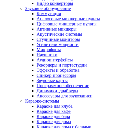
Видео конверторы
Звуковое оборудование
Коммутация
Аналоговые микшерные пульты
Цифровые микшерные пульты
Активные микшеры
Акустические системы
Студийные мониторы
Усилители мощности
Микрофоны
Наушники
Аудиоинтерфейсы
Рекордеры и портастудии
Эффекты и обработка
Спикер-процессоры
Звуковые карты
Программное обеспечение
Динамики, драйверы
Аксессуары для звукозаписи
Караоке-системы
Караоке для клуба
Караоке для кафе
Караоке для бара
Караоке для дома
Караоке для дома с баллами