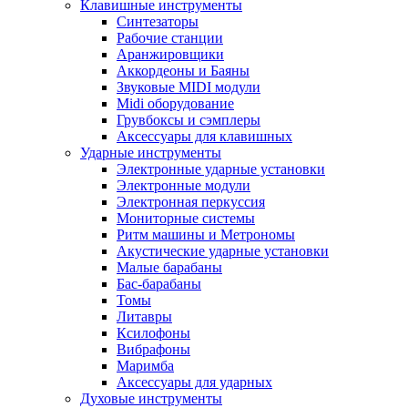
Клавишные инструменты
Синтезаторы
Рабочие станции
Аранжировщики
Аккордеоны и Баяны
Звуковые MIDI модули
Midi оборудование
Грувбоксы и сэмплеры
Аксессуары для клавишных
Ударные инструменты
Электронные ударные установки
Электронные модули
Электронная перкуссия
Мониторные системы
Ритм машины и Метрономы
Акустические ударные установки
Малые барабаны
Бас-барабаны
Томы
Литавры
Ксилофоны
Вибрафоны
Маримба
Аксессуары для ударных
Духовые инструменты