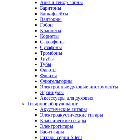
Альт и тенор-горны
Баритоны
Блок-флейты
Валторны
Гобои
Кларнеты
Корнеты
Саксофоны
Сузафоны
Тромбоны
Трубы
Тубы
Фаготы
Флейты
Флюгельгорны
Электронные духовые инструменты
Эфониумы
Аксессуары для духовых
Гитарное оборудование
Акустические гитары
Электроакустические гитары
Классические гитары
Электрогитары
Бас-гитары
Гитары серии Silent