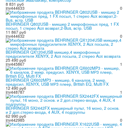
полосный эквалайзер, компрессор
8 831 руб
inv444633
0
BEHRINGER Q802USB - микшер 2 микрофонных пред, 1 FX
посыл, 1 стерео Aux возврат,2-Bus, встр. USB
11 867 руб
inv444632
0
BEHRINGER QX1204USB микшер,4 микрофонных
предусилителя XENYX, 2 Aux посыла, 2 стерео Aux возврата
25 490 руб
inv445867
1
BEHRINGER QX602MP3 - микшер, 6 каналов, 2 микр.
предусил. XENYX, USB МР3 плеер, British EQ, Multi FX
12 490 руб
inv448787
1
BEHRINGER SX2442FX микшерный пульт, 16 моно, 2 основ.
и 2 доп.стерео-входа, 4 AUX, 4 подгруппы
62 990 руб
inv442985
0