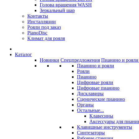
Голова вращения WASH
Зеркальный шар
Контакты
Инсталляции
Рояли под заказ
PianoDisc
Климат для рояля
Каталог
Новинки
Спецпредложения
Пианино и рояли 
Пианино и рояли
Рояли
Пианино
Цифровые рояли
Цифровые пианино
Дисклавиры
Сценические пианино
Органы
Остальные...
Клавесины
Аксессуары для пиани
Клавишные инструменты
Синтезаторы
Рабочие станции