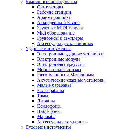
Клавишные инструменты
Синтезаторы
Рабочие станции
Аранжировщики
Аккордеоны и Баяны
Звуковые MIDI модули
Midi оборудование
Грувбоксы и сэмплеры
Аксессуары для клавишных
Ударные инструменты
Электронные ударные установки
Электронные модули
Электронная перкуссия
Мониторные системы
Ритм машины и Метрономы
Акустические ударные установки
Малые барабаны
Бас-барабаны
Томы
Литавры
Ксилофоны
Вибрафоны
Маримба
Аксессуары для ударных
Духовые инструменты