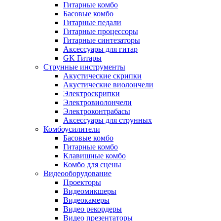
Гитарные комбо
Басовые комбо
Гитарные педали
Гитарные процессоры
Гитарные синтезаторы
Аксессуары для гитар
GK Гитары
Струнные инструменты
Акустические скрипки
Акустические виолончели
Электроскрипки
Электровиолончели
Электроконтрабасы
Аксессуары для струнных
Комбоусилители
Басовые комбо
Гитарные комбо
Клавишные комбо
Комбо для сцены
Видеооборудование
Проекторы
Видеомикшеры
Видеокамеры
Видео рекордеры
Видео презентаторы