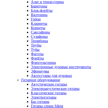
Альт и тенор-горны
Баритоны
Блок-флейты
Валторны
Гобои
Кларнеты
Корнеты
Саксофоны
Сузафоны
Тромбоны
Трубы
Тубы
Фаготы
Флейты
Флюгельгорны
Электронные духовые инструменты
Эфониумы
Аксессуары для духовых
Гитарное оборудование
Акустические гитары
Электроакустические гитары
Классические гитары
Электрогитары
Бас-гитары
Гитары серии Silent