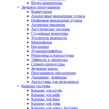
Видео конверторы
Звуковое оборудование
Коммутация
Аналоговые микшерные пульты
Цифровые микшерные пульты
Активные микшеры
Акустические системы
Студийные мониторы
Усилители мощности
Микрофоны
Наушники
Аудиоинтерфейсы
Рекордеры и портастудии
Эффекты и обработка
Спикер-процессоры
Звуковые карты
Программное обеспечение
Динамики, драйверы
Аксессуары для звукозаписи
Караоке-системы
Караоке для клуба
Караоке для кафе
Караоке для бара
Караоке для дома
Караоке для дома с баллами