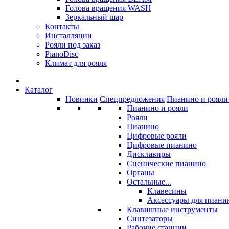
Голова вращения WASH
Зеркальный шар
Контакты
Инсталляции
Рояли под заказ
PianoDisc
Климат для рояля
Каталог
Новинки
Спецпредложения
Пианино и рояли 
Пианино и рояли
Рояли
Пианино
Цифровые рояли
Цифровые пианино
Дисклавиры
Сценические пианино
Органы
Остальные...
Клавесины
Аксессуары для пиани
Клавишные инструменты
Синтезаторы
Рабочие станции