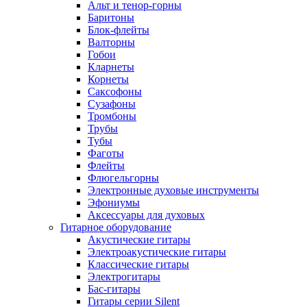
Альт и тенор-горны
Баритоны
Блок-флейты
Валторны
Гобои
Кларнеты
Корнеты
Саксофоны
Сузафоны
Тромбоны
Трубы
Тубы
Фаготы
Флейты
Флюгельгорны
Электронные духовые инструменты
Эфониумы
Аксессуары для духовых
Гитарное оборудование
Акустические гитары
Электроакустические гитары
Классические гитары
Электрогитары
Бас-гитары
Гитары серии Silent