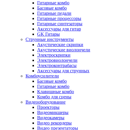
Гитарные комбо
Басовые комбо
Гитарные педали
Гитарные процессоры
Гитарные синтезаторы
Аксессуары для гитар
GK Гитары
Струнные инструменты
Акустические скрипки
Акустические виолончели
Электроскрипки
Электровиолончели
Электроконтрабасы
Аксессуары для струнных
Комбоусилители
Басовые комбо
Гитарные комбо
Клавишные комбо
Комбо для сцены
Видеооборудование
Проекторы
Видеомикшеры
Видеокамеры
Видео рекордеры
Видео презентаторы