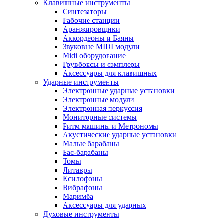
Клавишные инструменты
Синтезаторы
Рабочие станции
Аранжировщики
Аккордеоны и Баяны
Звуковые MIDI модули
Midi оборудование
Грувбоксы и сэмплеры
Аксессуары для клавишных
Ударные инструменты
Электронные ударные установки
Электронные модули
Электронная перкуссия
Мониторные системы
Ритм машины и Метрономы
Акустические ударные установки
Малые барабаны
Бас-барабаны
Томы
Литавры
Ксилофоны
Вибрафоны
Маримба
Аксессуары для ударных
Духовые инструменты