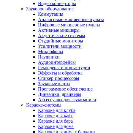
Видео конверторы
Звуковое оборудование
Коммутация
Аналоговые микшерные пульты
Цифровые микшерные пульты
Активные микшеры
Акустические системы
Студийные мониторы
Усилители мощности
Микрофоны
Наушники
Аудиоинтерфейсы
Рекордеры и портастудии
Эффекты и обработка
Спикер-процессоры
Звуковые карты
Программное обеспечение
Динамики, драйверы
Аксессуары для звукозаписи
Караоке-системы
Караоке для клуба
Караоке для кафе
Караоке для бара
Караоке для дома
Караоке для дома с баллами