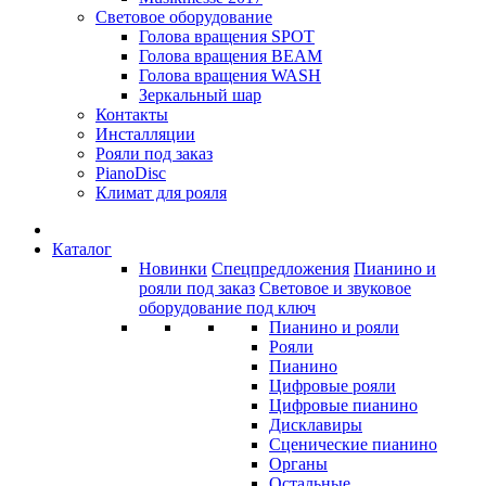
Световое оборудование
Голова вращения SPOT
Голова вращения BEAM
Голова вращения WASH
Зеркальный шар
Контакты
Инсталляции
Рояли под заказ
PianoDisc
Климат для рояля
Каталог
Новинки
Спецпредложения
Пианино и
рояли под заказ
Световое и звуковое
оборудование под ключ
Пианино и рояли
Рояли
Пианино
Цифровые рояли
Цифровые пианино
Дисклавиры
Сценические пианино
Органы
Остальные...