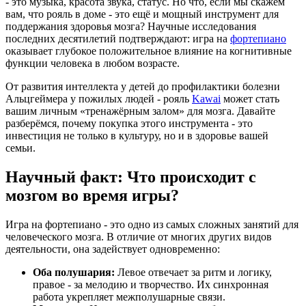
- это музыка, красота звука, статус. Но что, если мы скажем
вам, что рояль в доме - это ещё и мощный инструмент для
поддержания здоровья мозга? Научные исследования
последних десятилетий подтверждают: игра на
фортепиано
оказывает глубокое положительное влияние на когнитивные
функции человека в любом возрасте.
От развития интеллекта у детей до профилактики болезни
Альцгеймера у пожилых людей - рояль
Kawai
может стать
вашим личным «тренажёрным залом» для мозга. Давайте
разберёмся, почему покупка этого инструмента - это
инвестиция не только в культуру, но и в здоровье вашей
семьи.
Научный факт: Что происходит с
мозгом во время игры?
Игра на фортепиано - это одно из самых сложных занятий для
человеческого мозга. В отличие от многих других видов
деятельности, она задействует одновременно:
Оба полушария:
Левое отвечает за ритм и логику,
правое - за мелодию и творчество. Их синхронная
работа укрепляет межполушарные связи.