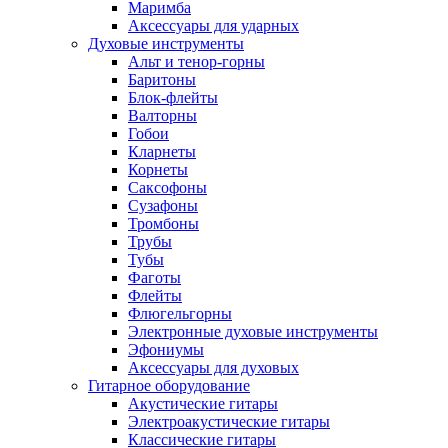
Маримба
Аксессуары для ударных
Духовые инструменты
Альт и тенор-горны
Баритоны
Блок-флейты
Валторны
Гобои
Кларнеты
Корнеты
Саксофоны
Сузафоны
Тромбоны
Трубы
Тубы
Фаготы
Флейты
Флюгельгорны
Электронные духовые инструменты
Эфониумы
Аксессуары для духовых
Гитарное оборудование
Акустические гитары
Электроакустические гитары
Классические гитары