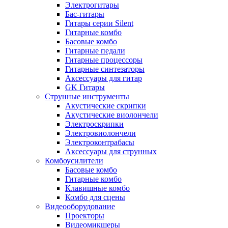
Электрогитары
Бас-гитары
Гитары серии Silent
Гитарные комбо
Басовые комбо
Гитарные педали
Гитарные процессоры
Гитарные синтезаторы
Аксессуары для гитар
GK Гитары
Струнные инструменты
Акустические скрипки
Акустические виолончели
Электроскрипки
Электровиолончели
Электроконтрабасы
Аксессуары для струнных
Комбоусилители
Басовые комбо
Гитарные комбо
Клавишные комбо
Комбо для сцены
Видеооборудование
Проекторы
Видеомикшеры