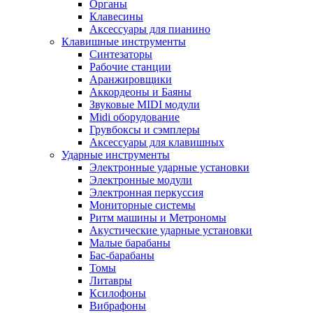
Органы
Клавесины
Аксессуары для пианино
Клавишные инструменты
Синтезаторы
Рабочие станции
Аранжировщики
Аккордеоны и Баяны
Звуковые MIDI модули
Midi оборудование
Грувбоксы и сэмплеры
Аксессуары для клавишных
Ударные инструменты
Электронные ударные установки
Электронные модули
Электронная перкуссия
Мониторные системы
Ритм машины и Метрономы
Акустические ударные установки
Малые барабаны
Бас-барабаны
Томы
Литавры
Ксилофоны
Вибрафоны