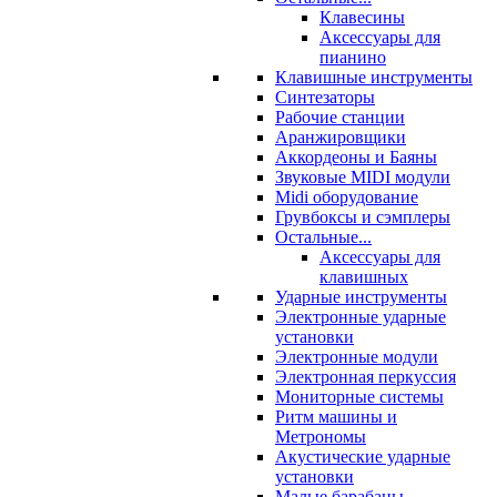
Клавесины
Аксессуары для
пианино
Клавишные инструменты
Синтезаторы
Рабочие станции
Аранжировщики
Аккордеоны и Баяны
Звуковые MIDI модули
Midi оборудование
Грувбоксы и сэмплеры
Остальные...
Аксессуары для
клавишных
Ударные инструменты
Электронные ударные
установки
Электронные модули
Электронная перкуссия
Мониторные системы
Ритм машины и
Метрономы
Акустические ударные
установки
Малые барабаны