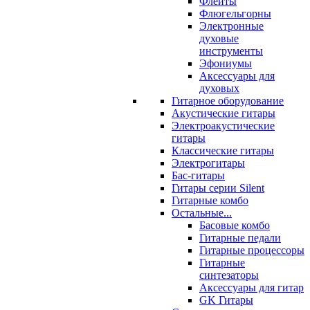
Флейты
Флюгельгорны
Электронные
духовые
инструменты
Эфониумы
Аксессуары для
духовых
Гитарное оборудование
Акустические гитары
Электроакустические
гитары
Классические гитары
Электрогитары
Бас-гитары
Гитары серии Silent
Гитарные комбо
Остальные...
Басовые комбо
Гитарные педали
Гитарные процессоры
Гитарные
синтезаторы
Аксессуары для гитар
GK Гитары