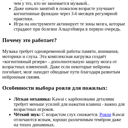
чем у тех, кто не занимается музыкой..
Даже начало занятий в пожилом возрасте улучшает
когнитивные функции через 3-6 месяцев регулярной
практики.
Игра на инструменте активирует те зоны мозга, которые
страдают при болезни Альцгеймера в первую очередь.
Почему это работает?
Музыка требует одновременной работы памяти, внимания,
моторики и слуха. Эта комплексная нагрузка создаёт
«когнитивный резерв» - дополнительную защиту мозга от
возрастных изменений. Даже если некоторые нейроны
погибают, мозг находит обходные пути благодаря развитым
нейронным связям.
Особенности выбора рояля для пожилых:
Лёгкая механика:
Kawai с карбоновыми деталями
требует меньше усилий для нажатия клавиш - важно для
возрастных игроков.
Чёткий звук:
С возрастом слух снижается.
Рояли
Kawai
отличаются ясным, хорошо различимым тембром даже
на тихих динамиках.