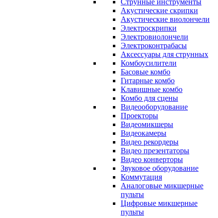
Струнные инструменты
Акустические скрипки
Акустические виолончели
Электроскрипки
Электровиолончели
Электроконтрабасы
Аксессуары для струнных
Комбоусилители
Басовые комбо
Гитарные комбо
Клавишные комбо
Комбо для сцены
Видеооборудование
Проекторы
Видеомикшеры
Видеокамеры
Видео рекордеры
Видео презентаторы
Видео конверторы
Звуковое оборудование
Коммутация
Аналоговые микшерные
пульты
Цифровые микшерные
пульты