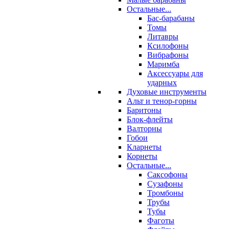
Остальные...
Бас-барабаны
Томы
Литавры
Ксилофоны
Вибрафоны
Маримба
Аксессуары для
ударных
Духовые инструменты
Альт и тенор-горны
Баритоны
Блок-флейты
Валторны
Гобои
Кларнеты
Корнеты
Остальные...
Саксофоны
Сузафоны
Тромбоны
Трубы
Тубы
Фаготы