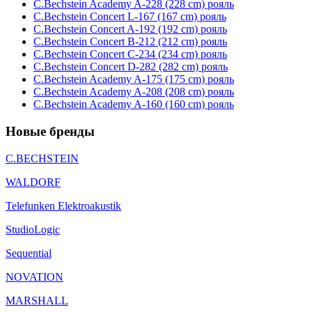
C.Bechstein Academy A-228 (228 cm) рояль
C.Bechstein Concert L-167 (167 cm) рояль
C.Bechstein Concert A-192 (192 cm) рояль
C.Bechstein Concert B-212 (212 cm) рояль
C.Bechstein Concert С-234 (234 cm) рояль
C.Bechstein Concert D-282 (282 cm) рояль
C.Bechstein Academy A-175 (175 cm) рояль
C.Bechstein Academy A-208 (208 cm) рояль
C.Bechstein Academy A-160 (160 cm) рояль
Новые бренды
C.BECHSTEIN
WALDORF
Telefunken Elektroakustik
StudioLogic
Sequential
NOVATION
MARSHALL