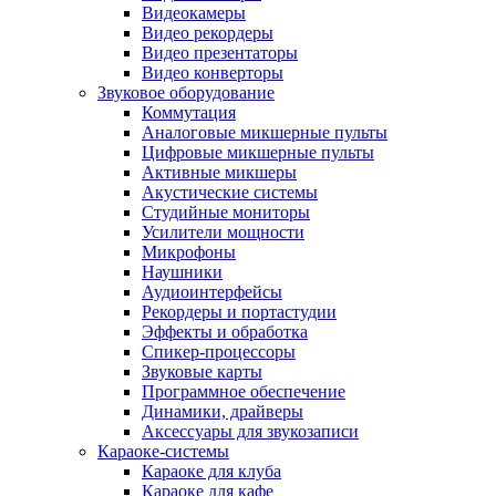
Видеокамеры
Видео рекордеры
Видео презентаторы
Видео конверторы
Звуковое оборудование
Коммутация
Аналоговые микшерные пульты
Цифровые микшерные пульты
Активные микшеры
Акустические системы
Студийные мониторы
Усилители мощности
Микрофоны
Наушники
Аудиоинтерфейсы
Рекордеры и портастудии
Эффекты и обработка
Спикер-процессоры
Звуковые карты
Программное обеспечение
Динамики, драйверы
Аксессуары для звукозаписи
Караоке-системы
Караоке для клуба
Караоке для кафе