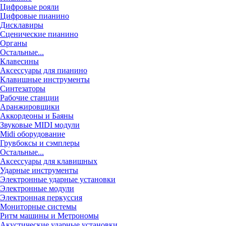
Цифровые рояли
Цифровые пианино
Дисклавиры
Сценические пианино
Органы
Остальные...
Клавесины
Аксессуары для пианино
Клавишные инструменты
Синтезаторы
Рабочие станции
Аранжировщики
Аккордеоны и Баяны
Звуковые MIDI модули
Midi оборудование
Грувбоксы и сэмплеры
Остальные...
Аксессуары для клавишных
Ударные инструменты
Электронные ударные установки
Электронные модули
Электронная перкуссия
Мониторные системы
Ритм машины и Метрономы
Акустические ударные установки