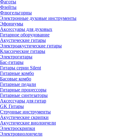
Фаготы
Флейты
Флюгельгорны
Электронные духовые инструменты
Эфониумы
Аксессуары для духовых
Гитарное оборудование
Акустические гитары
Электроакустические гитары
Классические гитары
Электрогитары
Бас-гитары
Гитары серии Silent
Гитарные комбо
Басовые комбо
Гитарные педали
Гитарные процессоры
Гитарные синтезаторы
Аксессуары для гитар
GK Гитары
Струнные инструменты
Акустические скрипки
Акустические виолончели
Электроскрипки
Электровиолончели