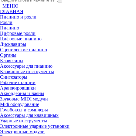
МЕНЮ
ГЛАВНАЯ
Пианино и рояли
Рояли
Пианино
Цифровые рояли
Цифровые пианино
Дисклавиры
Сценические пианино
Органы
Клавесины
Аксессуары для пианино
Клавишные инструменты
Синтезаторы
Рабочие станции
Аранжировщики
Аккордеоны и Баяны
Звуковые MIDI модули
Midi оборудование
Грувбоксы и сэмплеры
Аксессуары для клавишных
Ударные инструменты
Электронные ударные установки
Электронные модули