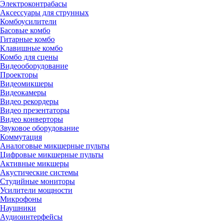
Электроконтрабасы
Аксессуары для струнных
Комбоусилители
Басовые комбо
Гитарные комбо
Клавишные комбо
Комбо для сцены
Видеооборудование
Проекторы
Видеомикшеры
Видеокамеры
Видео рекордеры
Видео презентаторы
Видео конверторы
Звуковое оборудование
Коммутация
Аналоговые микшерные пульты
Цифровые микшерные пульты
Активные микшеры
Акустические системы
Студийные мониторы
Усилители мощности
Микрофоны
Наушники
Аудиоинтерфейсы