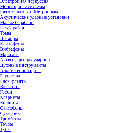
Электронная перкуссия
Мониторные системы
Ритм машины и Метрономы
Акустические ударные установки
Малые барабаны
Бас-барабаны
Томы
Литавры
Ксилофоны
Вибрафоны
Маримба
Аксессуары для ударных
Духовые инструменты
Альт и тенор-горны
Баритоны
Блок-флейты
Валторны
Гобои
Кларнеты
Корнеты
Саксофоны
Сузафоны
Тромбоны
Трубы
Тубы