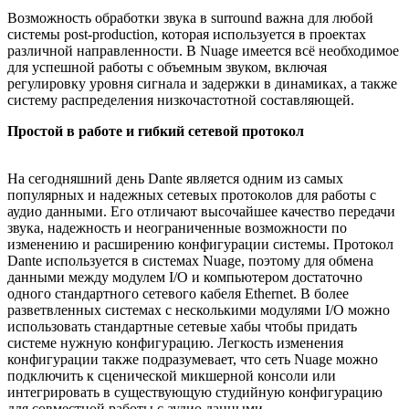
Возможность обработки звука в surround важна для любой
системы post-production, которая используется в проектах
различной направленности. В Nuage имеется всё необходимое
для успешной работы с объемным звуком, включая
регулировку уровня сигнала и задержки в динамиках, а также
систему распределения низкочастотной составляющей.
Простой в работе и гибкий сетевой протокол
На сегодняшний день Dante является одним из самых
популярных и надежных сетевых протоколов для работы с
аудио данными. Его отличают высочайшее качество передачи
звука, надежность и неограниченные возможности по
изменению и расширению конфигурации системы. Протокол
Dante используется в системах Nuage, поэтому для обмена
данными между модулем I/O и компьютером достаточно
одного стандартного сетевого кабеля Ethernet. В более
разветвленных системах с несколькими модулями I/O можно
использовать стандартные сетевые хабы чтобы придать
системе нужную конфигурацию. Легкость изменения
конфигурации также подразумевает, что сеть Nuage можно
подключить к сценической микшерной консоли или
интегрировать в существующую студийную конфигурацию
для совместной работы с аудио данными.