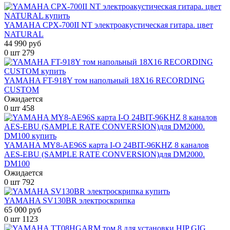
YAMAHA CPX-700II NT электроакустическая гитара. цвет
NATURAL
44 990 руб
0 шт
279
YAMAHA FT-918Y том напольный 18X16 RECORDING
CUSTOM
Ожидается
0 шт
458
YAMAHA MY8-AE96S карта I-O 24BIT-96KHZ 8 каналов
AES-EBU (SAMPLE RATE CONVERSION)для DM2000.
DM100
Ожидается
0 шт
792
YAMAHA SV130BR электроскрипка
65 000 руб
0 шт
1123