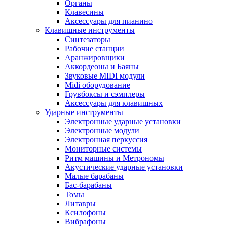
Органы
Клавесины
Аксессуары для пианино
Клавишные инструменты
Синтезаторы
Рабочие станции
Аранжировщики
Аккордеоны и Баяны
Звуковые MIDI модули
Midi оборудование
Грувбоксы и сэмплеры
Аксессуары для клавишных
Ударные инструменты
Электронные ударные установки
Электронные модули
Электронная перкуссия
Мониторные системы
Ритм машины и Метрономы
Акустические ударные установки
Малые барабаны
Бас-барабаны
Томы
Литавры
Ксилофоны
Вибрафоны