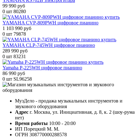
YAMAHA RS702B электрогитара
99 990 руб
0 шт
80280
YAMAHA CVP-809PWH цифровое пианино
1 103 990 руб
0 шт
79878
YAMAHA CLP-745WH цифровое пианино
289 990 руб
0 шт
83231
Yamaha P-225WH цифровое пианино
86 990 руб
0 шт
SL96258
МузДело - продажа музыкальных инструментов и
звукового оборудования
Адрес
г. Москва, ул. Инициативная, д. 8, к. 2 (шоу-рума
нет)
Время работы
10:00 - 20:00
ИП Порецкий М. М.
ОГРН 308770000288578