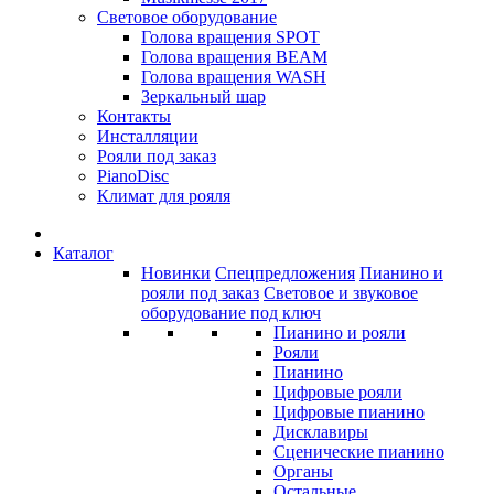
Световое оборудование
Голова вращения SPOT
Голова вращения BEAM
Голова вращения WASH
Зеркальный шар
Контакты
Инсталляции
Рояли под заказ
PianoDisc
Климат для рояля
Каталог
Новинки
Спецпредложения
Пианино и
рояли под заказ
Световое и звуковое
оборудование под ключ
Пианино и рояли
Рояли
Пианино
Цифровые рояли
Цифровые пианино
Дисклавиры
Сценические пианино
Органы
Остальные...