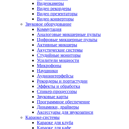
Видеокамеры
Видео рекордеры
Видео презентаторы
Видео конверторы
Звуковое оборудование
Коммутация
Аналоговые микшерные пульты
Цифровые микшерные пульты
Активные микшеры
Акустические системы
Студийные мониторы
Усилители мощности
Микрофоны
Наушники
Аудиоинтерфейсы
Рекордеры и портастудии
Эффекты и обработка
Спикер-процессоры
Звуковые карты
Программное обеспечение
Динамики, драйверы
Аксессуары для звукозаписи
Караоке-системы
Караоке для клуба
Караоке для кафе