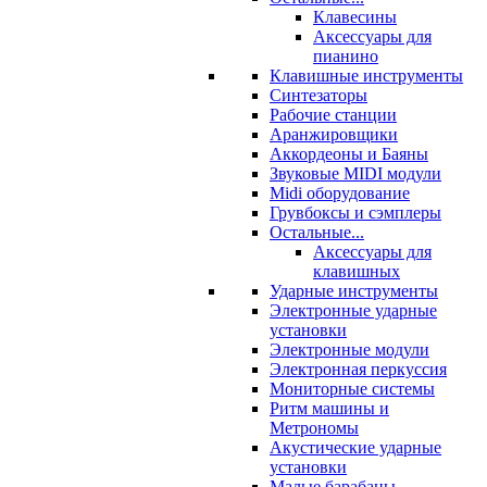
Клавесины
Аксессуары для
пианино
Клавишные инструменты
Синтезаторы
Рабочие станции
Аранжировщики
Аккордеоны и Баяны
Звуковые MIDI модули
Midi оборудование
Грувбоксы и сэмплеры
Остальные...
Аксессуары для
клавишных
Ударные инструменты
Электронные ударные
установки
Электронные модули
Электронная перкуссия
Мониторные системы
Ритм машины и
Метрономы
Акустические ударные
установки
Малые барабаны