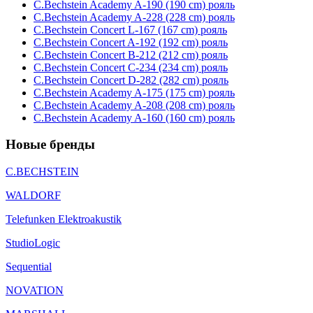
C.Bechstein Academy A-190 (190 cm) рояль
C.Bechstein Academy A-228 (228 cm) рояль
C.Bechstein Concert L-167 (167 cm) рояль
C.Bechstein Concert A-192 (192 cm) рояль
C.Bechstein Concert B-212 (212 cm) рояль
C.Bechstein Concert С-234 (234 cm) рояль
C.Bechstein Concert D-282 (282 cm) рояль
C.Bechstein Academy A-175 (175 cm) рояль
C.Bechstein Academy A-208 (208 cm) рояль
C.Bechstein Academy A-160 (160 cm) рояль
Новые бренды
C.BECHSTEIN
WALDORF
Telefunken Elektroakustik
StudioLogic
Sequential
NOVATION