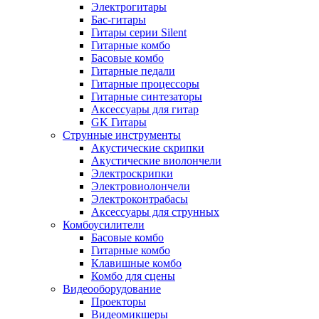
Электрогитары
Бас-гитары
Гитары серии Silent
Гитарные комбо
Басовые комбо
Гитарные педали
Гитарные процессоры
Гитарные синтезаторы
Аксессуары для гитар
GK Гитары
Струнные инструменты
Акустические скрипки
Акустические виолончели
Электроскрипки
Электровиолончели
Электроконтрабасы
Аксессуары для струнных
Комбоусилители
Басовые комбо
Гитарные комбо
Клавишные комбо
Комбо для сцены
Видеооборудование
Проекторы
Видеомикшеры