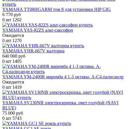
YAMAHA TT08HGARM том 8 для установки HIP GIG
6 770 руб
0 шт
1202
YAMAHA YAS-82ZS альт-саксофон
Ожидается
0 шт
1270
YAMAHA YHR-667V валторна
640 000 руб
0 шт
1405
YAMAHA YM-2400R маримба 4 1-3 октавы. A-C4.палисандр
Ожидается
0 шт
1419
YAMAHA SV130NB электроскрипка. цвет голубой (NAVI
BLUE)
75 000 руб
0 шт
5743
YAMAHA GC1 SE рояль