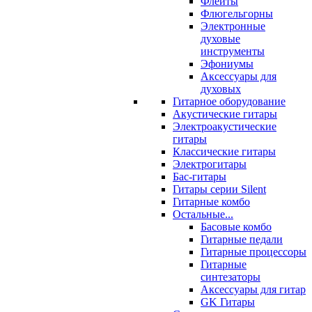
Флейты
Флюгельгорны
Электронные
духовые
инструменты
Эфониумы
Аксессуары для
духовых
Гитарное оборудование
Акустические гитары
Электроакустические
гитары
Классические гитары
Электрогитары
Бас-гитары
Гитары серии Silent
Гитарные комбо
Остальные...
Басовые комбо
Гитарные педали
Гитарные процессоры
Гитарные
синтезаторы
Аксессуары для гитар
GK Гитары