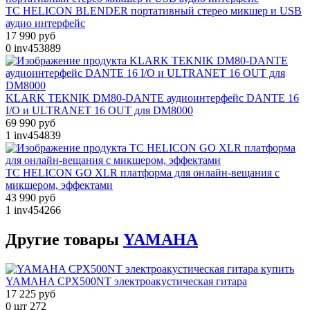
TC HELICON BLENDER портативный стерео микшер и USB
аудио интерфейс
17 990 руб
0
inv453889
KLARK TEKNIK DM80-DANTE аудиоинтерфейс DANTE 16
I/O и ULTRANET 16 OUT для DM8000
69 990 руб
1
inv454839
TC HELICON GO XLR платформа для онлайн-вещания с
микшером, эффектами
43 990 руб
1
inv454266
Другие
товары
YAMAHA
YAMAHA CPX500NT электроакустическая гитара
17 225 руб
0 шт
272