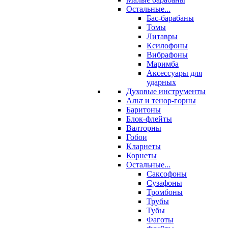
Остальные...
Бас-барабаны
Томы
Литавры
Ксилофоны
Вибрафоны
Маримба
Аксессуары для
ударных
Духовые инструменты
Альт и тенор-горны
Баритоны
Блок-флейты
Валторны
Гобои
Кларнеты
Корнеты
Остальные...
Саксофоны
Сузафоны
Тромбоны
Трубы
Тубы
Фаготы