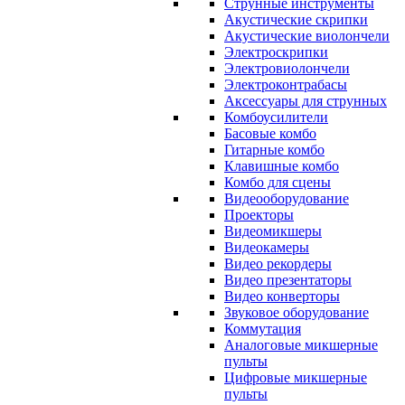
Струнные инструменты
Акустические скрипки
Акустические виолончели
Электроскрипки
Электровиолончели
Электроконтрабасы
Аксессуары для струнных
Комбоусилители
Басовые комбо
Гитарные комбо
Клавишные комбо
Комбо для сцены
Видеооборудование
Проекторы
Видеомикшеры
Видеокамеры
Видео рекордеры
Видео презентаторы
Видео конверторы
Звуковое оборудование
Коммутация
Аналоговые микшерные
пульты
Цифровые микшерные
пульты