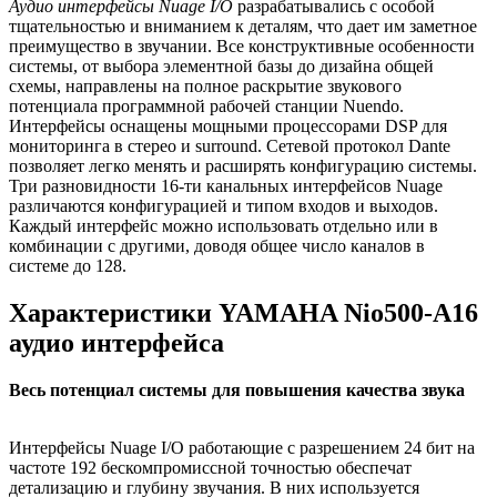
Аудио интерфейсы Nuage I/O
разрабатывались с особой
тщательностью и вниманием к деталям, что дает им заметное
преимущество в звучании. Все конструктивные особенности
системы, от выбора элементной базы до дизайна общей
схемы, направлены на полное раскрытие звукового
потенциала программной рабочей станции Nuendo.
Интерфейсы оснащены мощными процессорами DSP для
мониторинга в стерео и surround. Сетевой протокол Dante
позволяет легко менять и расширять конфигурацию системы.
Три разновидности 16-ти канальных интерфейсов Nuage
различаются конфигурацией и типом входов и выходов.
Каждый интерфейс можно использовать отдельно или в
комбинации с другими, доводя общее число каналов в
системе до 128.
Характеристики YAMAHA Nio500-A16
аудио интерфейса
Весь потенциал системы для повышения качества звука
Интерфейсы Nuage I/O работающие с разрешением 24 бит на
частоте 192 бескомпромиссной точностью обеспечат
детализацию и глубину звучания. В них используется