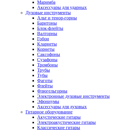
Маримба
Аксессуары для ударных
Духовые инструменты
Альт и тенор-горны
Баритоны
Блок-флейты
Валторны
Гобои
Кларнеты
Корнеты
Саксофоны
Сузафоны
Тромбоны
Трубы
Тубы
Фаготы
Флейты
Флюгельгорны
Электронные духовые инструменты
Эфониумы
Аксессуары для духовых
Гитарное оборудование
Акустические гитары
Электроакустические гитары
Классические гитары