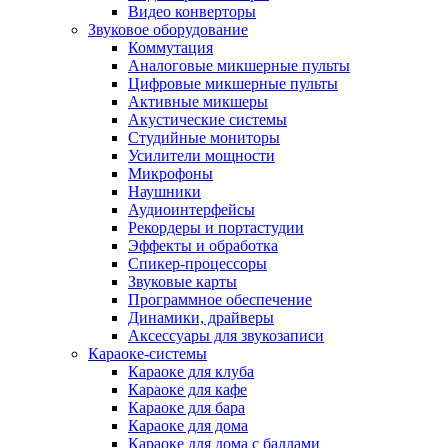
Видео конверторы
Звуковое оборудование
Коммутация
Аналоговые микшерные пульты
Цифровые микшерные пульты
Активные микшеры
Акустические системы
Студийные мониторы
Усилители мощности
Микрофоны
Наушники
Аудиоинтерфейсы
Рекордеры и портастудии
Эффекты и обработка
Спикер-процессоры
Звуковые карты
Программное обеспечение
Динамики, драйверы
Аксессуары для звукозаписи
Караоке-системы
Караоке для клуба
Караоке для кафе
Караоке для бара
Караоке для дома
Караоке для дома с баллами