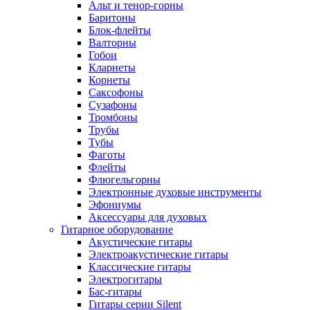
Альт и тенор-горны
Баритоны
Блок-флейты
Валторны
Гобои
Кларнеты
Корнеты
Саксофоны
Сузафоны
Тромбоны
Трубы
Тубы
Фаготы
Флейты
Флюгельгорны
Электронные духовые инструменты
Эфониумы
Аксессуары для духовых
Гитарное оборудование
Акустические гитары
Электроакустические гитары
Классические гитары
Электрогитары
Бас-гитары
Гитары серии Silent