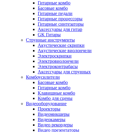
Гитарные комбо
Басовые комбо
Гитарные педали
Гитарные процессоры
Гитарные синтезаторы
Аксессуары для гитар
GK Гитары
Струнные инструменты
Акустические скрипки
Акустические виолончели
Электроскрипки
Электровиолончели
Электроконтрабасы
Аксессуары для струнных
Комбоусилители
Басовые комбо
Гитарные комбо
Клавишные комбо
Комбо для сцены
Видеооборудование
Проекторы
Видеомикшеры
Видеокамеры
Видео рекордеры
Видео презентаторы