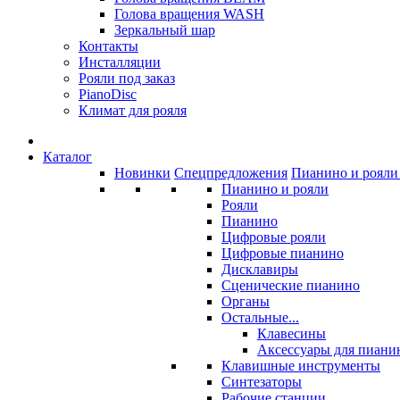
Голова вращения WASH
Зеркальный шар
Контакты
Инсталляции
Рояли под заказ
PianoDisc
Климат для рояля
Каталог
Новинки
Спецпредложения
Пианино и рояли 
Пианино и рояли
Рояли
Пианино
Цифровые рояли
Цифровые пианино
Дисклавиры
Сценические пианино
Органы
Остальные...
Клавесины
Аксессуары для пиани
Клавишные инструменты
Синтезаторы
Рабочие станции