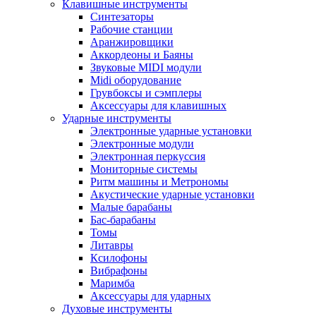
Клавишные инструменты
Синтезаторы
Рабочие станции
Аранжировщики
Аккордеоны и Баяны
Звуковые MIDI модули
Midi оборудование
Грувбоксы и сэмплеры
Аксессуары для клавишных
Ударные инструменты
Электронные ударные установки
Электронные модули
Электронная перкуссия
Мониторные системы
Ритм машины и Метрономы
Акустические ударные установки
Малые барабаны
Бас-барабаны
Томы
Литавры
Ксилофоны
Вибрафоны
Маримба
Аксессуары для ударных
Духовые инструменты