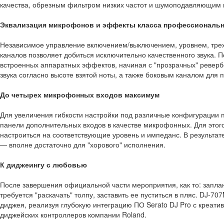
качества, обрезным фильтром низких частот и шумоподавляющим г
Эквализация микрофонов и эффекты класса профессиональн
Независимое управление включением/выключением, уровнем, тре
каналов позволяет добиться исключительно качественного звука. 
встроенных аппаратных эффектов, начиная с "прозрачных" реверб
звука согласно высоте взятой ноты, а также боковым каналом для
До четырех микрофонных входов максимум
Для увеличения гибкости настройки под различные конфигурации
панели дополнительных входов в качестве микрофонных. Для этого
настроиться на соответствующие уровень и импеданс. В результа
— вполне достаточно для "хорового" исполнения.
К диджеингу с любовью
После завершения официальной части мероприятия, как то: заплан
требуется "раскачать" толпу, заставить ее пуститься в пляс. DJ-
диджея, реализуя глубокую интеграцию ПО Serato DJ Pro с креати
диджейских контроллеров компании Roland.