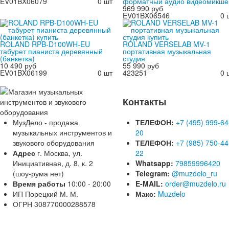
EV01BX06079
0 шт
форматный аудио видеомикше
969 990 руб
EV01BX06546
0 
ROLAND RPB-D100WH-EU
ROLAND VERSELAB MV-1
табурет пианиста деревянный
портативная музыкальная
(банкетка)
студия
10 490 руб
55 990 руб
EV01BX06199
0 шт
423251
0 
Контакты
МузДело - продажа
ТЕЛЕФОН:
+7 (495) 999-64
музыкальных инструментов и
20
звукового оборудования
ТЕЛЕФОН:
+7 (985) 750-44
Адрес
г. Москва, ул.
22
Инициативная, д. 8, к. 2
Whatsapp:
79859996420
(шоу-рума нет)
Telegram:
@muzdelo_ru
Время работы
10:00 - 20:00
E-MAIL:
order@muzdelo.ru
ИП Порецкий М. М.
Макс:
Muzdelo
ОГРН 308770000288578