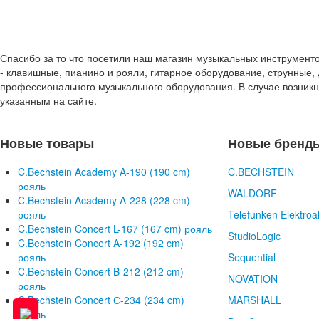
Спасибо за то что посетили наш магазин музыкальных инструмент
- клавишные, пианино и рояли, гитарное оборудование, струнные, 
профессионального музыкального оборудования. В случае возник
указанным на сайте.
Новые товары
Новые бренд
C.Bechstein Academy A-190 (190 cm)
C.BECHSTEIN
рояль
WALDORF
C.Bechstein Academy A-228 (228 cm)
рояль
Telefunken Elektroa
C.Bechstein Concert L-167 (167 cm) рояль
StudioLogic
C.Bechstein Concert A-192 (192 cm)
рояль
Sequential
C.Bechstein Concert B-212 (212 cm)
NOVATION
рояль
C.Bechstein Concert С-234 (234 cm)
MARSHALL
рояль