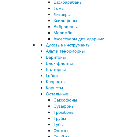
Бас-барабаны
Томы
Литавры
Ксилофоны
Вибрафоны
Маримба
Аксессуары для ударных
Духовые инструменты
Альт и тенор-горны
Баритоны
Блок-флейты
Валторны
Гобои
Кларнеты
Корнеты
Остальные...
Саксофоны
Сузафоны
Тромбоны
Трубы
Тубы
Фаготы
Флейты