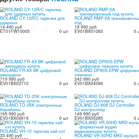
ROLAND CY-12R/C тарелка для
ROLAND RMP-5A тренировочн
ударных
пэд
14 490 руб
19 990 руб
ET01FW10005
0 шт
EV01BX01083
0 
ROLAND FR-8X BK цифровой
ROLAND DP90S-EPW цифрово
аккордеон
пианино
719 990 руб
242 990 руб
EV01BX03710
0 шт
EV01BX04096
0 
ROLAND TD-25K электронные
ROLAND DJ-808 DJ Controller
барабаны
DJ-контроллер
165 990 руб
149 990 руб
EV01BX04819
0 шт
EV01BX05285
0 
ROLAND VH-10 тарелка хай-хэт
33 490 руб
ROLAND VR-50HD MKII мульти